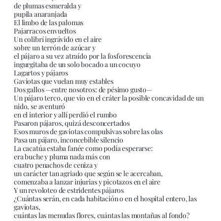
de plumas esmeralda y
pupila anaranjada
El limbo de las palomas
Pajarracos envueltos
Un colibrí ingrávido en el aire
sobre un terrón de azúcar y
el pájaro a su vez atraído por la fosforescencia
ingurgitaba de un solo bocado a un cocuyo
Lagartos y pájaros
Gaviotas que vuelan muy estables
Dos gallos —entre nosotros: de pésimo gusto—
Un pájaro terco, que vio en el cráter la posible concavidad de un
nido, se aventuró
en el interior y allí perdió el rumbo
Pasaron pájaros, quizá desconcertados
Esos muros de gaviotas compulsivas sobre las olas
Pasa un pájaro, inconcebible silencio
La cacatúa estaba fanée como podía esperarse:
era buche y pluma nada más con
cuatro penachos de ceniza y
un carácter tan agriado que según se le acercaban,
comenzaba a lanzar injurias y picotazos en el aire
Y un revoloteo de estridentes pájaros
¿Cuántas serán, en cada habitación o en el hospital entero, las
gaviotas,
cuántas las menudas flores, cuántas las montañas al fondo?