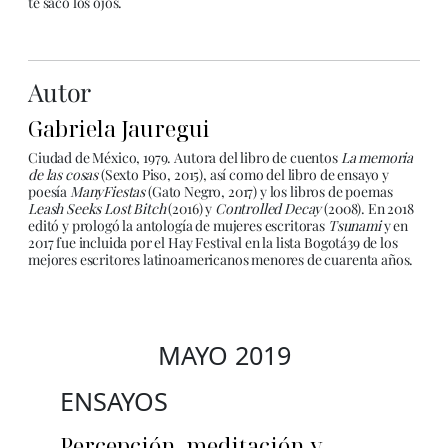
te sacó los ojos.
Autor
Gabriela Jauregui
Ciudad de México, 1979. Autora del libro de cuentos
La memoria
de las cosas
(Sexto Piso, 2015), así como del libro de ensayo y
poesía
ManyFiestas
(Gato Negro, 2017) y los libros de poemas
Leash Seeks Lost Bitch
(2016) y
Controlled Decay
(2008). En 2018
editó y prologó la antología de mujeres escritoras
Tsunami
y en
2017 fue incluida por el Hay Festival en la lista Bogotá39 de los
mejores escritores latinoamericanos menores de cuarenta años.
MAYO 2019
ENSAYOS
Percepción, meditación y