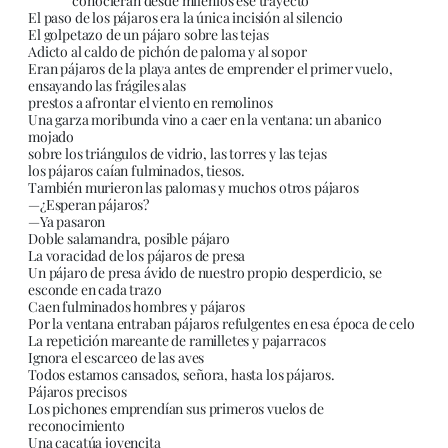
conocieran desde milenios ese trayecto
El paso de los pájaros era la única incisión al silencio
El golpetazo de un pájaro sobre las tejas
Adicto al caldo de pichón de paloma y al sopor
Eran pájaros de la playa antes de emprender el primer vuelo,
ensayando las frágiles alas
prestos a afrontar el viento en remolinos
Una garza moribunda vino a caer en la ventana: un abanico
mojado
sobre los triángulos de vidrio, las torres y las tejas
los pájaros caían fulminados, tiesos.
También murieron las palomas y muchos otros pájaros
—¿Esperan pájaros?
—Ya pasaron
Doble salamandra, posible pájaro
La voracidad de los pájaros de presa
Un pájaro de presa ávido de nuestro propio desperdicio, se
esconde en cada trazo
Caen fulminados hombres y pájaros
Por la ventana entraban pájaros refulgentes en esa época de celo
La repetición mareante de ramilletes y pajarracos
Ignora el escarceo de las aves
Todos estamos cansados, señora, hasta los pájaros.
Pájaros precisos
Los pichones emprendían sus primeros vuelos de
reconocimiento
Una cacatúa jovencita