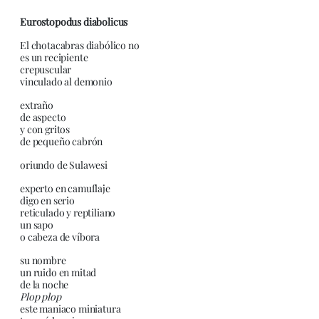
Eurostopodus diabolicus
El chotacabras diabólico no
es un recipiente
crepuscular
vinculado al demonio
extraño
de aspecto
y con gritos
de pequeño cabrón
oriundo de Sulawesi
experto en camuflaje
digo en serio
reticulado y reptiliano
un sapo
o cabeza de víbora
su nombre
un ruido en mitad
de la noche
Plop
plop
este maniaco miniatura