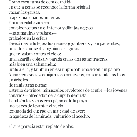
Como esculturas de cera derretida
en que a penas se reconoce la forma original
yacían las garzas,
trapos manchados, muertas
Era una calabaza seca
con piedrecitas en el interior y dibujos negros
—salamandras y pájaros—
grabados en la esfera
Divisó desde lo lejos dos neones gigantescos y parpadeantes,
tan altos, que se distinguían las figuras
que trazaban contra el cielo:
una lagartija colosal y parada en las dos patas traseras,
más bien una salamandra;
junto a ella, y también en esa improbable posición, un pájaro
Aparecen excesivos pájaros colorinescos, convirtiendo los tilos
en árboles
de miniaturas persas
Estreno de trinos, minúsculos revoloteos de azufre —los jóvenes
canarios— alrededor de la cúpula de cristal
También los viejos eran pájaros de la playa
incapaces de levantar el vuelo
les queda del cuerpo en majestad de ayer:
la agudeza de la mirada, vultúrido al acecho.
El aire parecía estar repleto de alas.