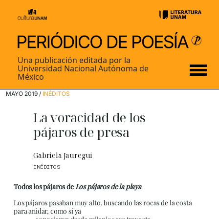
Una publicación editada por la
Universidad Nacional Autónoma de
México
MAYO 2019 /
INÉDITOS
La voracidad de los
pájaros de presa
Gabriela Jauregui
INÉDITOS
Todos los pájaros de
Los pájaros de la playa
Los pájaros pasaban muy alto, buscando las rocas de la costa
para anidar, como si ya