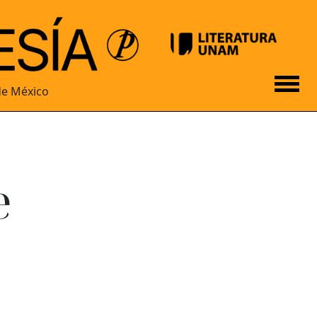
de México
e