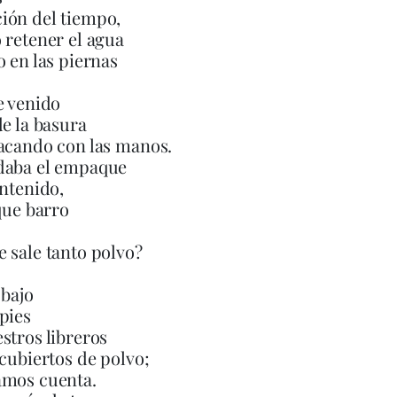
ión del tiempo,
 retener el agua
o en las piernas
e venido
de la basura
acando con las manos.
daba el empaque
ontenido,
 que barro
 sale tanto polvo?
 bajo
pies
stros libreros
 cubiertos de polvo;
amos cuenta.