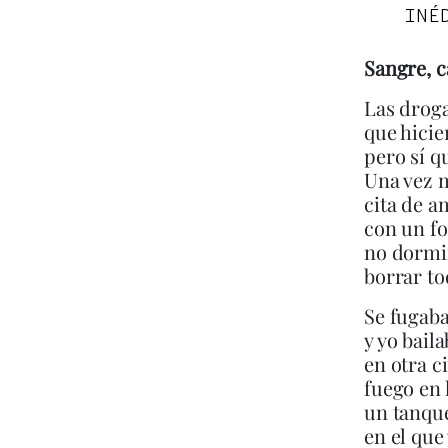
INÉ
Sangre, 
Las drog
que hicie
pero sí q
Una vez 
cita de a
con un fo
no dormi
borrar t
Se fugab
y yo bail
en otra c
fuego en
un tanqu
en el que