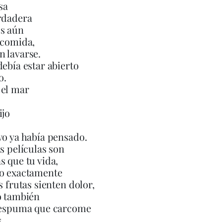
sa
rdadera
s aún
 comida,
 lavarse.
debía estar abierto
o.
 el mar
ijo
yo ya había pensado.
as películas son
s que tu vida,
ro exactamente
s frutas sienten dolor,
o también
a espuma que carcome
s