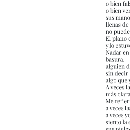
o bien fal
o bien ve
sus mano
llenas de
no pueden
El plano 
y lo estuv
Nadar en
basura,
alguien d
sin decir
algo que 
A veces l
más clara
Me refie
a veces la
a veces y
siento l
sus piele