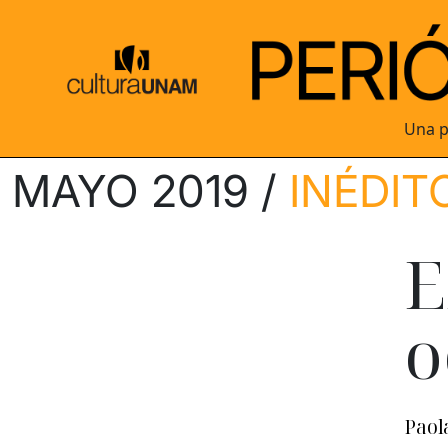
Una p
MAYO 2019 /
INÉDIT
E
o
Paol