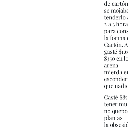
de cartón
se mojaba
tenderlo 
2 a 3 hora
para con
la forma 
Cartón. A
gasté $1,
$350 en l
arena
mierda e
esconder
que nadie
Gasté $8
tener mu
no quepo 
plantas
la obsesi