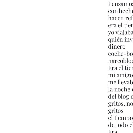
Pensamos
con hech
hacen ref
era el ti
yo viajab
quién inv
dinero
coche-b
narcoblo
Era el t
mi amigo
me llevab
la noche
del blog 
gritos, n
gritos
el tiempo
de todo e
Era