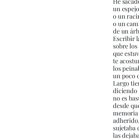
He sacado
un espejo
o un raci
o un cam
de un árb
Escribir 
sobre los
que estuv
te acostu
los peina
un poco 
Largo ti
diciendo
no es bas
desde qu
memoria
adherido
sujetaba 
las dejaba