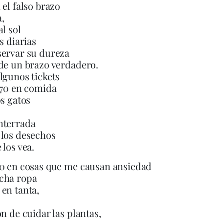
 el falso brazo
,
al sol
s diarias
servar su dureza
de un brazo verdadero.
lgunos tickets
670 en comida
os gatos
nterrada
 los desechos
 los vea.
50 en cosas que me causan ansiedad
cha ropa
en tanta,
ón de cuidar las plantas,