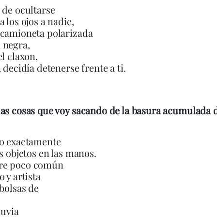
 de ocultarse
a los ojos a nadie,
 camioneta polarizada
 negra,
el claxon,
 decidía detenerse frente a ti.
as cosas que voy sacando de la basura acumulada 
ro exactamente
os objetos en las manos.
re poco común
 y artista
 bolsas de
luvia