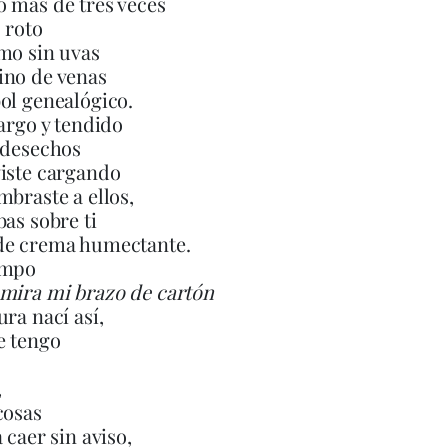
 más de tres veces
 roto
mo sin uvas
ino de venas
ol genealógico.
largo y tendido
 desechos
iste cargando
mbraste a ellos,
bas sobre ti
de crema humectante.
empo
mira mi brazo de cartón
ura nací así,
e tengo
,
cosas
 caer sin aviso,