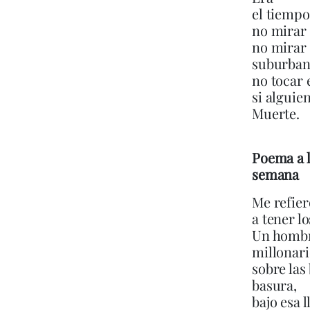
el tiempo
no mirar 
no mirar
suburban
no tocar 
si alguien
Muerte.
Poema a l
semana
Me refie
a tener l
Un homb
millonario
sobre las
basura,
bajo esa l