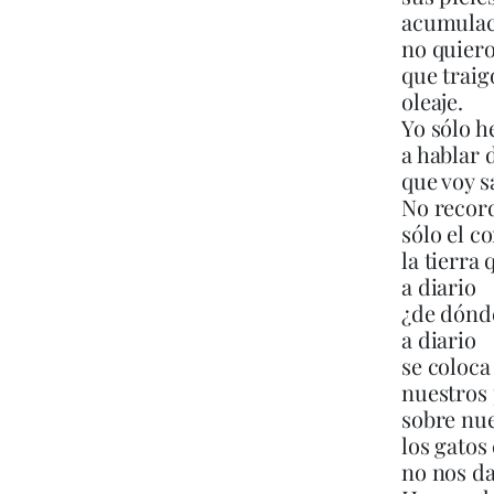
acumulac
no quiero
que traig
oleaje.
Yo sólo h
a hablar 
que voy s
No recor
sólo el c
la tierra
a diario
¿de dónde
a diario
se coloca
nuestros 
sobre nue
los gatos
no nos d