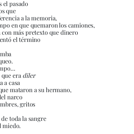
 el pasado
os que
erencia a la memoria,
empo en que quemaron los camiones,
a con más pretexto que dinero
entó el término
omba
queo.
iempo…
 que era
diler
a a casa
 que mataron a su hermano,
del narco
ombres, gritos
 de toda la sangre
l miedo.