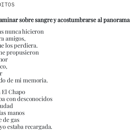
DITOS
caminar sobre sangre y acostumbrarse al panorama
as nunca hicieron
ra amigos,
ue los perdiera.
me propusieron
mor
co,
r
odo de mi memoria.
a El Chapo
aba con desconocidos
iudad
 las manos
e de gas
 yo estaba recargada.