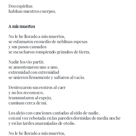
Dos espíritus
habitan nuestros cuerpos.
A mis muertos
No le he llorado a mis muertos,
se esfumaron en medio de neblinas espesas
y sus pasos cansados
se escucharon rompiendo gránulos de tierra.
Nadie los vio partir,
se amontonaron uno a uno,
extremidad con extremidad
se unieron firmemente y saltaron al vacío.
Destrozaron sus rostros al caer
y no los reconozco,
transmutaron al espejo,
caminan cerca de mí.
Los alejo con canciones cantadas al oído de nadie,
con mi voz rebotada en las paredes dormidas de media noche
y en las tardes anaranjadas de otoño.
No le he llorado a mis muertos,