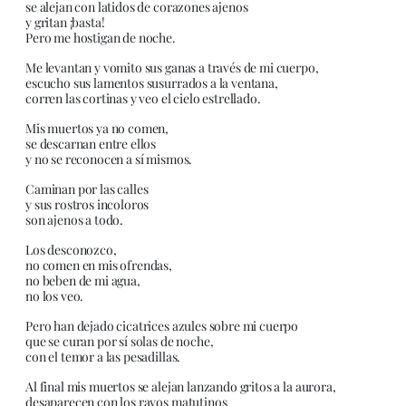
se alejan con latidos de corazones ajenos
y gritan ¡basta!
Pero me hostigan de noche.
Me levantan y vomito sus ganas a través de mi cuerpo,
escucho sus lamentos susurrados a la ventana,
corren las cortinas y veo el cielo estrellado.
Mis muertos ya no comen,
se descarnan entre ellos
y no se reconocen a sí mismos.
Caminan por las calles
y sus rostros incoloros
son ajenos a todo.
Los desconozco,
no comen en mis ofrendas,
no beben de mi agua,
no los veo.
Pero han dejado cicatrices azules sobre mi cuerpo
que se curan por sí solas de noche,
con el temor a las pesadillas.
Al final mis muertos se alejan lanzando gritos a la aurora,
desaparecen con los rayos matutinos