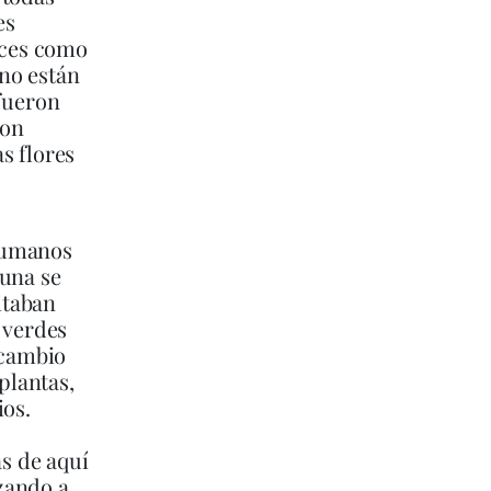
es
veces como
no están
 fueron
ron
s flores
humanos
auna se
itaban
 verdes
 cambio
plantas,
ios.
as de aquí
zando a