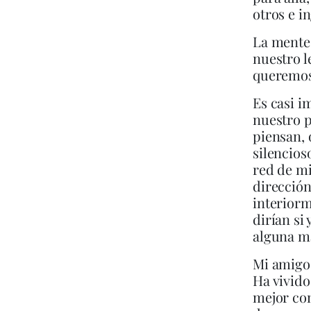
otros e 
La mente 
nuestro l
queremos
Es casi i
nuestro 
piensan, 
silencios
red de mi
dirección
interiorm
dirían si
alguna m
Mi amigo
Ha vivido
mejor com