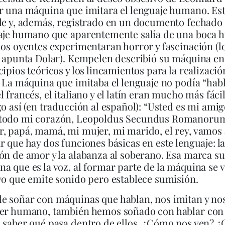
r una máquina que imitara el lenguaje humano. Es
le y, además, registrado en un documento fechado 
uaje humano que aparentemente salía de una boca
los oyentes experimentaran horror y fascinación (l
, apunta Dolar). Kempelen describió su máquina en 
cipios teóricos y los lineamientos para la realizació
. La máquina que imitaba el lenguaje no podía “hab
l francés, el italiano y el latín eran mucho más fácil
go así (en traducción al español): “Usted es mi amigo
todo mi corazón, Leopoldus Secundus Romanoru
, papá, mamá, mi mujer, mi marido, el rey, vamos 
r que hay dos funciones básicas en este lenguaje: l
ón de amor y la alabanza al soberano. Esa marca su
a que es la voz, al formar parte de la máquina se 
vo que emite sonido pero establece sumisión.
 soñar con máquinas que hablan, nos imitan y nos
ser humano, también hemos soñado con hablar con
 saber qué pasa dentro de ellos. ¿Cómo nos ven? ¿