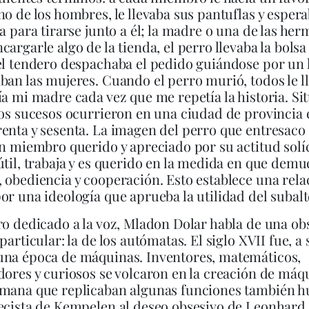
no de los hombres, le llevaba sus pantuflas y esper
ra para tirarse junto a él; la madre o una de las he
cargarle algo de la tienda, el perro llevaba la bolsa
el tendero despachaba el pedido guiándose por un 
ban las mujeres. Cuando el perro murió, todos le l
ía mi madre cada vez que me repetía la historia. Si
sos sucesos ocurrieron en una ciudad de provincia 
enta y sesenta. La imagen del perro que entresaco 
un miembro querido y apreciado por su actitud solíc
útil, trabaja y es querido en la medida en que demu
 obediencia y cooperación. Esto establece una rela
or una ideología que aprueba la utilidad del subal
ro dedicado a la voz, Mladon Dolar habla de una ob
particular: la de los autómatas. El siglo XVII fue, a 
una época de máquinas. Inventores, matemáticos,
dores y curiosos se volcaron en la creación de máq
umana que replicaban algunas funciones también 
ecista de Kempelen al deseo obsesivo de Leonhard