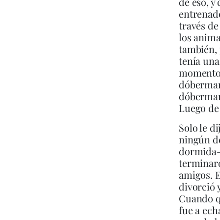
de eso, y
entrenado
través de
los animal
también,
tenía una
momentos
dóberman/
dóberman
Luego de
Solo le di
ningún de
dormida—
terminar
amigos. E
divorció 
Cuando qu
fue a ech