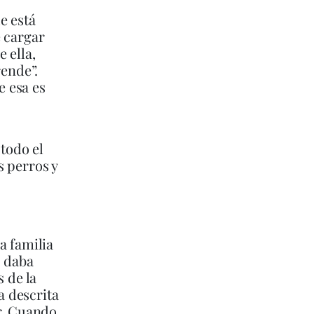
e está
e cargar
 ella,
ende”.
e esa es
 todo el
s perros y
a familia
o daba
 de la
a descrita
r. Cuando