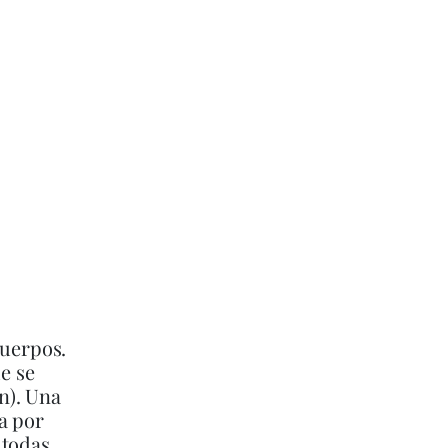
cuerpos.
e se
n). Una
a por
 todas