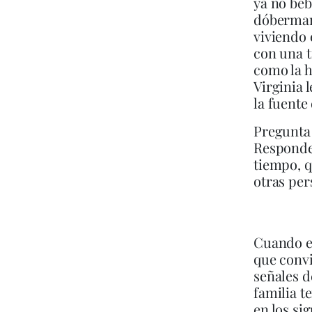
ya no beb
dóberman 
viviendo 
con una t
como la 
Virginia 
la fuente 
Pregunta 
Responde 
tiempo, q
otras per
Cuando er
que convi
señales d
familia t
en los si