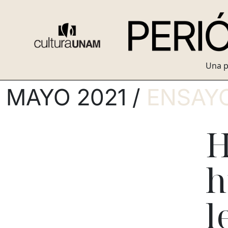
Una p
MAYO 2021 /
ENSAY
H
h
l