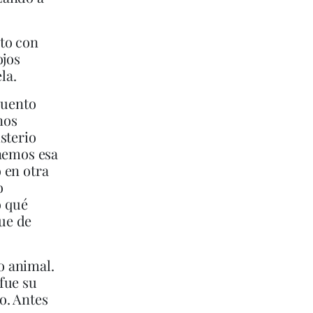
to con
ojos
la.
cuento
nos
sterio
enemos esa
 en otra
o
o qué
que de
o animal.
fue su
o. Antes