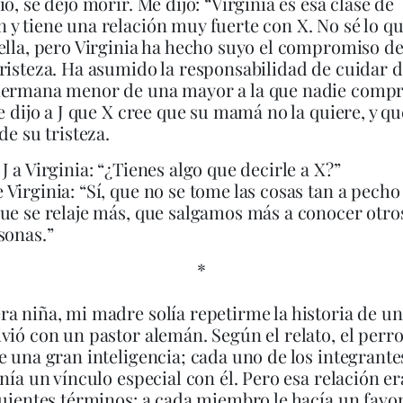
ió, se dejó morir. Me dijo: “Virginia es esa clase de
y tiene una relación muy fuerte con X. No sé lo qu
ella, pero Virginia ha hecho suyo el compromiso d
risteza. Ha asumido la responsabilidad de cuidar de
hermana menor de una mayor a la que nadie compr
le dijo a J que X cree que su mamá no la quiere, y qu
de su tristeza.
J a Virginia: “¿Tienes algo que decirle a X?”
Virginia: “Sí, que no se tome las cosas tan a pecho
ue se relaje más, que salgamos más a conocer otro
sonas.”
*
a niña, mi madre solía repetirme la historia de un
vió con un pastor alemán. Según el relato, el perr
e una gran inteligencia; cada uno de los integrantes
enía un vínculo especial con él. Pero esa relación er
guientes términos: a cada miembro le hacía un favo