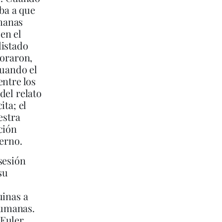
aba a que
rmanas
 en el
listado
loraron,
tuando el
entre los
del relato
ita; el
estra
ción
terno.
sesión
su
uinas a
humanas.
 Euler