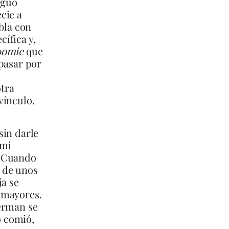
iguo
cie a
bla con
cífica y,
oomie
que
pasar por
otra
vínculo.
 sin darle
emi
. Cuando
 de unos
ja se
n mayores.
berman se
o comió,