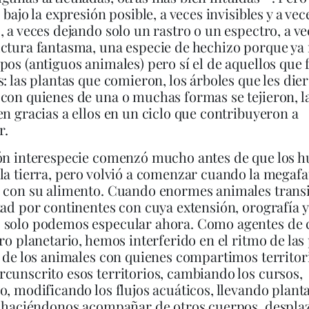
 bajo la expresión posible, a veces invisibles y a vec
, a veces dejando solo un rastro o un espectro, a 
ctura fantasma, una especie de hechizo porque ya 
pos (antiguos animales) pero sí el de aquellos que
s: las plantas que comieron, los árboles que les die
con quienes de una o muchas formas se tejieron, la
en gracias a ellos en un ciclo que contribuyeron a
r.
ión interespecie comenzó mucho antes de que los 
la tierra, pero volvió a comenzar cuando la megaf
ó con su alimento. Cuando enormes animales trans
tad por continentes con cuya extensión, orografía y
 solo podemos especular ahora. Como agentes de
tro planetario, hemos interferido en el ritmo de las 
a de los animales con quienes compartimos territor
cunscrito esos territorios, cambiando los cursos,
o, modificando los flujos acuáticos, llevando plant
, haciéndonos acompañar de otros cuerpos, despla