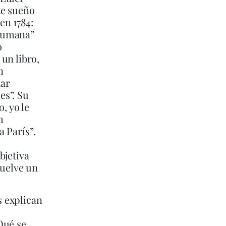
te sueño
en 1784:
 humana”
o
un libro,
n
lar
es”. Su
, yo le
m
a París”
.
a
bjetiva
vuelve un
 explican
Qué se