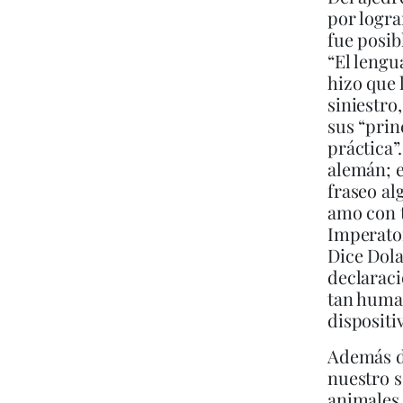
por logra
fue posib
“El leng
hizo que 
siniestro
sus “prin
práctica”
alemán; e
fraseo al
amo con 
Imperator
Dice Dola
declaraci
tan human
dispositi
Además de
nuestro 
animales,