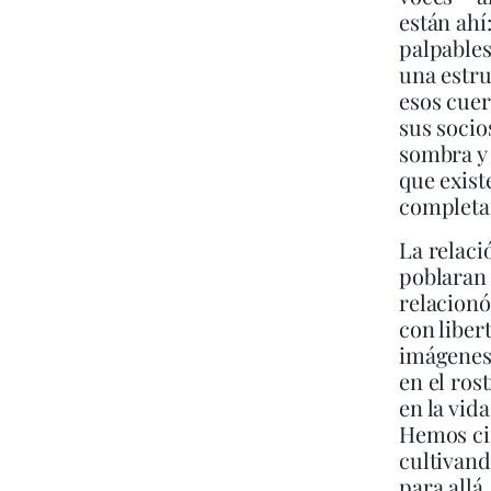
están ahí:
palpables
una estru
esos cuer
sus socio
sombra y 
que exist
completa
La relac
poblaran 
relacion
con liber
imágenes
en el ros
en la vid
Hemos cir
cultivand
para allá