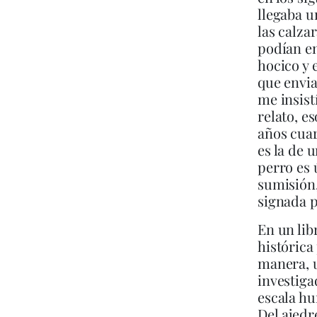
llegaba u
las calza
podían en
hocico y 
que envia
me insist
relato, e
años cuar
es la de 
perro es 
sumisión,
signada p
En un lib
histórica 
manera, 
investiga
escala h
Del ajedr