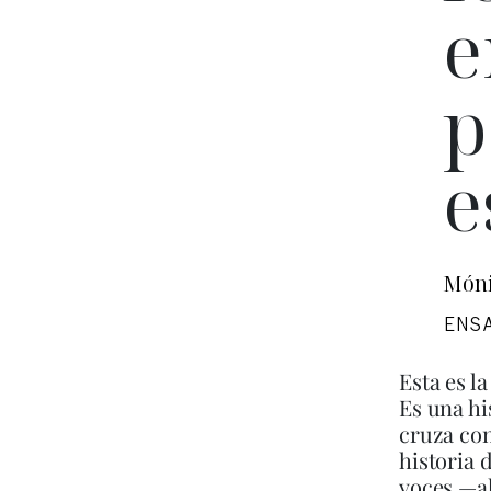
e
p
e
Móni
ENS
Esta es l
Es una hi
cruza con
historia 
voces —al