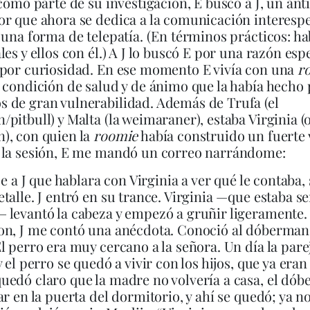
 como parte de su investigación, E buscó a J, un ant
r que ahora se dedica a la comunicación interespe
 una forma de telepatía. (En términos prácticos: ha
es y ellos con él.) A J lo buscó E por una razón espe
 por curiosidad. En ese momento E vivía con una
r
 condición de salud y de ánimo que la había hecho 
 de gran vulnerabilidad. Además de Trufa (el
pitbull) y Malta (la weimaraner), estaba Virginia (
), con quien la
roomie
había construido un fuerte 
 la sesión, E me mandó un correo narrándome:
je a J que hablara con Virginia a ver qué le contaba,
talle. J entró en su trance. Virginia —que estaba s
 levantó la cabeza y empezó a gruñir ligeramente
on, J me contó una anécdota. Conoció al dóberman
l perro era muy cercano a la señora. Un día la pare
y el perro se quedó a vivir con los hijos, que ya era
edó claro que la madre no volvería a casa, el dó
ar en la puerta del dormitorio, y ahí se quedó; ya n