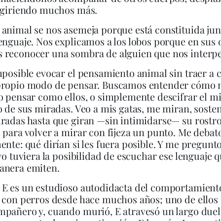
ingiriendo muchos más.
animal se nos asemeja porque está constituida jun
enguaje. Nos explicamos a los lobos porque en sus 
 reconocer una sombra de alguien que nos interpe
mposible evocar el pensamiento animal sin traer a 
propio modo de pensar. Buscamos entender cómo 
o pensar como ellos, o simplemente descifrar el mi
o de sus miradas. Veo a mis gatas, me miran, sost
radas hasta que giran —sin intimidarse— su rostro
 para volver a mirar con fijeza un punto. Me debat
ente: qué dirían si les fuera posible. Y me pregunt
 yo tuviera la posibilidad de escuchar ese lenguaje 
anera emiten.
 E es un estudioso autodidacta del comportamient
 con perros desde hace muchos años; uno de ellos 
pañero y, cuando murió, E atravesó un largo duel