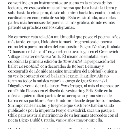
convertirlo en un instrumento que suena en la cabeza de los
lectores, en esa escala musical inversa que baja hasta la tierra y
sube hasta la cima para, desde ahí, mirar hacia los cuatro puntos
cardinales en compañía de su hijo. Esta es, sin duda, una de las
partes más hermosas del poema, la más gráfica, donde es más
patente su práctica con los caligramas.
No es menor esta relación multimedial que posee el poema. Años
más tarde, en 1921, Huidobro tomaría fragmentos del poema
como letra para una obra del compositor Edgard Varèse, titulada
“Chanson de Là-haut”, cuyo estreno tuvo lugar en el Greenwich
Village Theater de Nueva York. Él mismo adelantaba, en el
colofón a la primera edición de
Tour Eiffel
, la preparación del
ballet
Le Football
, con decorados de Robert Delaunay y
coreografía de Léonide Massine (miembro del Bolshoi), quien a
su vez lo contactó con el bailarín Serguei Diaguilev. Ahí no
termina todo: la música estaría a cargo de Ígor Stravinski.
Diaguilev venía de trabajar en
Parade
(1917), ni más ni menos que
con Pablo Picasso en el diseño de vestuario y Erik Satie en la
música, quien utilizó partes de un aeroplano y una sirena de
barco en su partitura. Pero Huidobro decide dejar todo a medias.
Sin importarle mucho, y luego de que sus libros habían salido
publicados por la imprenta Pueyo en Madrid, saca un pasaje a
Chile para asistir al matrimonio de su hermana Mercedes con el
poeta Diego Dublé Urrutia, varios años mayor que ella.