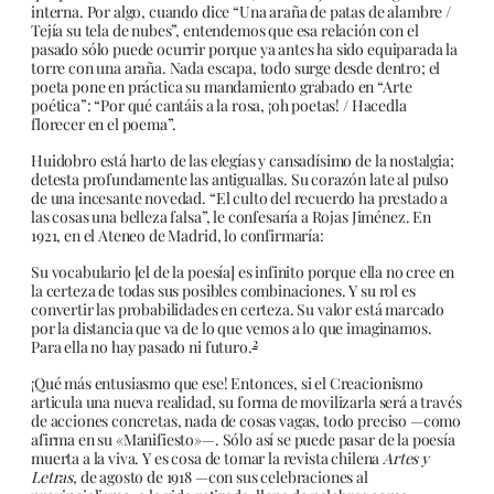
interna. Por algo, cuando dice “Una araña de patas de alambre /
Tejía su tela de nubes”, entendemos que esa relación con el
pasado sólo puede ocurrir porque ya antes ha sido equiparada la
torre con una araña. Nada escapa, todo surge desde dentro; el
poeta pone en práctica su mandamiento grabado en “Arte
poética”: “Por qué cantáis a la rosa, ¡oh poetas! / Hacedla
florecer en el poema”.
Huidobro está harto de las elegías y cansadísimo de la nostalgia;
detesta profundamente las antiguallas. Su corazón late al pulso
de una incesante novedad. “El culto del recuerdo ha prestado a
las cosas una belleza falsa”, le confesaría a Rojas Jiménez. En
1921, en el Ateneo de Madrid, lo confirmaría:
Su vocabulario [el de la poesía] es infinito porque ella no cree en
la certeza de todas sus posibles combinaciones. Y su rol es
convertir las probabilidades en certeza. Su valor está marcado
por la distancia que va de lo que vemos a lo que imaginamos.
2
Para ella no hay pasado ni futuro.
¡Qué más entusiasmo que ese! Entonces, si el Creacionismo
articula una nueva realidad, su forma de movilizarla será a través
de acciones concretas, nada de cosas vagas, todo preciso —como
afirma en su «Manifiesto»—. Sólo así se puede pasar de la poesía
muerta a la viva. Y es cosa de tomar la revista chilena
Artes y
Letras
, de agosto de 1918 —con sus celebraciones al