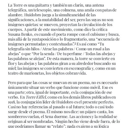
La Torre es una guitarra y también un clarín, una antena
telegráfica, un telescopio, una colmena, una araña con patas de
alambre. Huidobro juega a la simulteaneidad de las
significaciones, a la mutabilidad del ser, pero las suyas no son
imágenes quietas: se mueven, proyectan la circulación de los
cuerpos. A partir de este movimiento, como dice la crítica
Susana Benko, es cuando el poeta rompe con el cubismo y busca,
más allá de la yuxtaposición o lo fragmentario, una “secuencia de
1
imágenes permutadas y contextuadas”.
Es así como “Tu
telegrafía sin hilos / Atrae las palabras / Como un rosal a las
abejas” o que “Por la senda / De tu perfume / Todas las abejas y
las palabras se alejan”. De esta manera, la torre se convierte en
flor y las abejas y las palabras giran a su alrededor buscando su
miel; las imágenes se convierten en escenografía y, como en un
teatro de marionetas, los objetos cobran vida.
Pero para que las cosas se muevan en un poema, no es necesario
únicamente situar un verbo que funcione como móvil. Eso es
una parte; otra, igual de importante, es la conjugación de ese
verbo. En
Torre Eiffel
, como en los demás libros publicados en
1918, la conjugación líder de Huidobro es el presente perfecto.
Casi no hay referencias al pasado o al futuro; todo o casi todo
surge desde el poema. Él mismo nos dice: un pájaro canta, los
sombreros vuelan, el Sena duerme. Las acciones y la realidad se
originan al ser nombradas. Ningún hecho viene desde fuera, de lo
que podríamos llamar su “relato”; nada es ajeno a su lógica