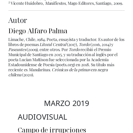
2
Vicente Huidobro,
Manifiestos
, Mago Editores, Santiago, 2009.
Autor
Diego Alfaro Palma
Limache, Chile, 1984. Poeta, ensayista y traductor. Es autor de los
libros de poemas
Litoral Central
(2017),
Tordo
(2016, 2014) y
Paseantes
(2009), entre otros. Por
Tordo
recibió el Premio
Municipal de Santiago en 2015, y su traducción al inglés por el
poeta Lucian Mattison fue seleccionada por la Academia
Estadounidense de Poesía (poets.org) en 2018. Su título más
reciente es
Mandarinas. Crónicas de la primavera negra
chilena
(2020).
MARZO 2019
AUDIOVISUAL
Campo de irrupciones