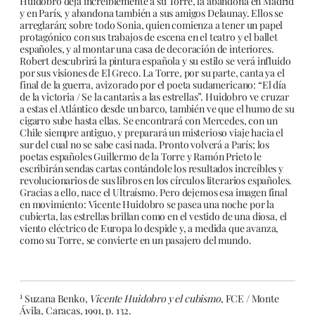
Huidobro deja increíblemente a su Torre, la abandona en Madrid
y en París, y abandona también a sus amigos Delaunay. Ellos se
arreglarán; sobre todo Sonia, quien comienza a tener un papel
protagónico con sus trabajos de escena en el teatro y el ballet
españoles, y al montar una casa de decoración de interiores.
Robert descubrirá la pintura española y su estilo se verá influido
por sus visiones de El Greco. La Torre, por su parte, canta ya el
final de la guerra, avizorado por el poeta sudamericano: “El día
de la victoria / Se la cantarás a las estrellas”. Huidobro ve cruzar
a estas el Atlántico desde un barco, también ve que el humo de su
cigarro sube hasta ellas. Se encontrará con Mercedes, con un
Chile siempre antiguo, y preparará un misterioso viaje hacia el
sur del cual no se sabe casi nada. Pronto volverá a París; los
poetas españoles Guillermo de la Torre y Ramón Prieto le
escribirán sendas cartas contándole los resultados increíbles y
revolucionarios de sus libros en los círculos literarios españoles.
Gracias a ello, nace el Ultraísmo. Pero dejemos esa imagen final
en movimiento: Vicente Huidobro se pasea una noche por la
cubierta, las estrellas brillan como en el vestido de una diosa, el
viento eléctrico de Europa lo despide y, a medida que avanza,
como su Torre, se convierte en un pasajero del mundo.
1
Suzana Benko,
Vicente Huidobro y el cubismo
, FCE / Monte
Ávila, Caracas, 1991, p. 132.