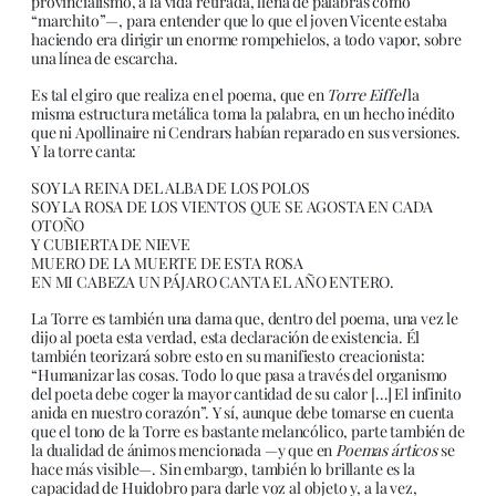
provincialismo, a la vida retirada, llena de palabras como
“marchito”—, para entender que lo que el joven Vicente estaba
haciendo era dirigir un enorme rompehielos, a todo vapor, sobre
una línea de escarcha.
Es tal el giro que realiza en el poema, que en
Torre Eiffel
la
misma estructura metálica toma la palabra, en un hecho inédito
que ni Apollinaire ni Cendrars habían reparado en sus versiones.
Y la torre canta:
SOY LA REINA DEL ALBA DE LOS POLOS
SOY LA ROSA DE LOS VIENTOS QUE SE AGOSTA EN CADA
OTOÑO
Y CUBIERTA DE NIEVE
MUERO DE LA MUERTE DE ESTA ROSA
EN MI CABEZA UN PÁJARO CANTA EL AÑO ENTERO.
La Torre es también una dama que, dentro del poema, una vez le
dijo al poeta esta verdad, esta declaración de existencia. Él
también teorizará sobre esto en su manifiesto creacionista:
“Humanizar las cosas. Todo lo que pasa a través del organismo
del poeta debe coger la mayor cantidad de su calor […] El infinito
anida en nuestro corazón”. Y sí, aunque debe tomarse en cuenta
que el tono de la Torre es bastante melancólico, parte también de
la dualidad de ánimos mencionada —y que en
Poemas árticos
se
hace más visible—. Sin embargo, también lo brillante es la
capacidad de Huidobro para darle voz al objeto y, a la vez,