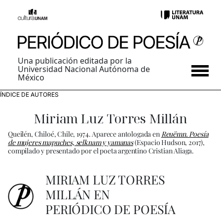
Una publicación editada por la
Universidad Nacional Autónoma de
México
ÍNDICE DE AUTORES
Miriam Luz Torres Millán
Queilén, Chiloé, Chile, 1974. Aparece antologada en
Reuëmn. Poesía
de mujeres mapuches, selknam y yamanas
(Espacio Hudson, 2017),
compilado y presentado por el poeta argentino Cristian Aliaga.
MIRIAM LUZ TORRES
MILLÁN EN
PERIÓDICO DE POESÍA