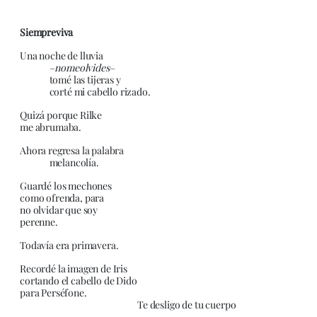
Siempreviva
Una noche de lluvia
–
nomeolvides
–
tomé las tijeras y
corté mi cabello rizado.
Quizá porque Rilke
me abrumaba.
Ahora regresa la palabra
melancolía.
Guardé los mechones
como ofrenda, para
no olvidar que soy
perenne.
Todavía era primavera.
Recordé la imagen de Iris
cortando el cabello de Dido
para Perséfone.
Te desligo de tu cuerpo