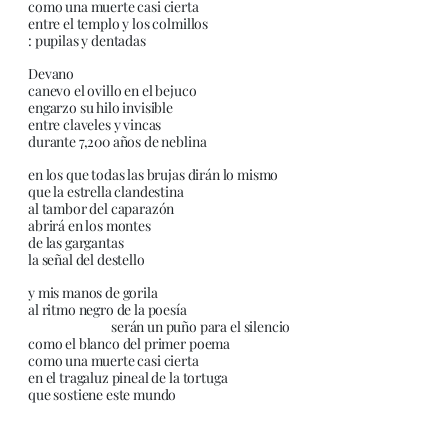
como una muerte casi cierta
entre el templo y los colmillos
: pupilas y dentadas
Devano
canevo el ovillo en el bejuco
engarzo su hilo invisible
entre claveles y vincas
durante 7,200 años de neblina
en los que todas las brujas dirán lo mismo
que la estrella clandestina
al tambor del caparazón
abrirá en los montes
de las gargantas
la señal del destello
y mis manos de gorila
al ritmo negro de la poesía
serán un puño para el silencio
como el blanco del primer poema
como una muerte casi cierta
en el tragaluz pineal de la tortuga
que sostiene este mundo