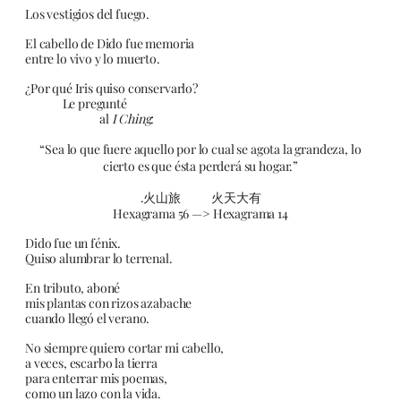
Los vestigios del fuego.
El cabello de Dido fue memoria
entre lo vivo y lo muerto.
¿Por qué Iris quiso conservarlo?
Le pregunté
al
I Ching
:
“Sea lo que fuere aquello por lo cual se agota la grandeza, lo
cierto es que ésta perderá su hogar.”
.火山旅 火天大有
Hexagrama 56 —> Hexagrama 14
Dido fue un fénix.
Quiso alumbrar lo terrenal.
En tributo, aboné
mis plantas con rizos azabache
cuando llegó el verano.
No siempre quiero cortar mi cabello,
a veces, escarbo la tierra
para enterrar mis poemas,
como un lazo con la vida.