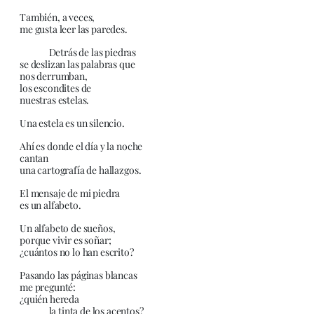
También, a veces,
me gusta leer las paredes.
Detrás de las piedras
se deslizan las palabras que
nos derrumban,
los escondites de
nuestras estelas.
Una estela es un silencio.
Ahí es donde el día y la noche
cantan
una cartografía de hallazgos.
El mensaje de mi piedra
es un alfabeto.
Un alfabeto de sueños,
porque vivir es soñar;
¿cuántos no lo han escrito?
Pasando las páginas blancas
me pregunté:
¿quién hereda
la tinta de los acentos?