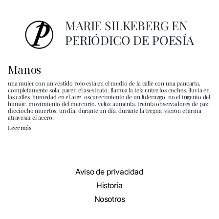
MARIE SILKEBERG EN
PERIÓDICO DE POESÍA
Manos
una mujer con un vestido rojo está en el medio de la calle con una pancarta.
completamente sola. paren el asesinato. flamea la tela entre los coches. lluvia en
las calles. humedad en el aire. oscurecimiento de un liderazgo. no el ingenio del
humor. movimiento del mercurio. veloz aumenta. treinta observadores de paz.
dieciocho muertos. un día. durante un día. durante la tregua. vieron el arma
atravesar el acero.
Leer más
Aviso de privacidad
Historia
Nosotros