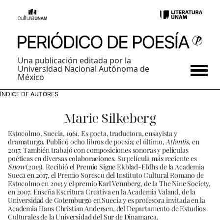
Una publicación editada por la
Universidad Nacional Autónoma de
México
ÍNDICE DE AUTORES
Marie Silkeberg
Estocolmo, Suecia, 1961. Es poeta, traductora, ensayista y
dramaturga. Publicó ocho libros de poesía; el último,
Atlantis
, en
2017. También trabajó con composiciones sonoras y películas
poéticas en diversas colaboraciones. Su película más reciente es
Snow
(2015). Recibió el Premio Signe Ekblad-Eldhs de la Academia
Sueca en 2017, el Premio Sorescu del Instituto Cultural Romano de
Estocolmo en 2013 y el premio Karl Vennberg, de la The Nine Society,
en 2007. Enseña Escritura Creativa en la Academia Valand, de la
Universidad de Gotemburgo en Suecia y es profesora invitada en la
Academia Hans Christian Andersen, del Departamento de Estudios
Culturales de la Universidad del Sur de Dinamarca.