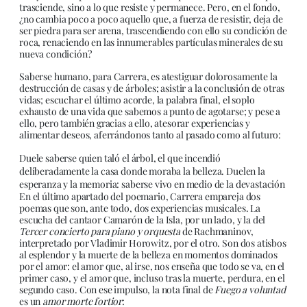
trasciende, sino a lo que resiste y permanece. Pero, en el fondo,
¿no cambia poco a poco aquello que, a fuerza de resistir, deja de
ser piedra para ser arena, trascendiendo con ello su condición de
roca, renaciendo en las innumerables partículas minerales de su
nueva condición?
Saberse humano, para Carrera, es atestiguar dolorosamente la
destrucción de casas y de árboles; asistir a la conclusión de otras
vidas; escuchar el último acorde, la palabra final, el soplo
exhausto de una vida que sabemos a punto de agotarse; y pese a
ello, pero también gracias a ello, atesorar experiencias y
alimentar deseos, aferrándonos tanto al pasado como al futuro:
Duele saberse quien taló el árbol, el que incendió
deliberadamente la casa donde moraba la belleza. Duelen la
esperanza y la memoria: saberse vivo en medio de la devastación
En el último apartado del poemario, Carrera empareja dos
poemas que son, ante todo, dos experiencias musicales. La
escucha del cantaor Camarón de la Isla, por un lado, y la del
Tercer concierto para piano y orquesta
de Rachmaninov,
interpretado por Vladimir Horowitz, por el otro. Son dos atisbos
al esplendor y la muerte de la belleza en momentos dominados
por el amor: el amor que, al irse, nos enseña que todo se va, en el
primer caso, y el amor que, incluso tras la muerte, perdura, en el
segundo caso. Con ese impulso, la nota final de
Fuego a voluntad
es un
amor morte fortior
: