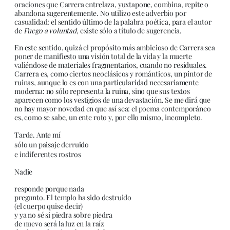
oraciones que Carrera entrelaza, yuxtapone, combina, repite o
abandona sugerentemente. No utilizo este adverbio por
casualidad: el sentido último de la palabra poética, para el autor
de
Fuego a voluntad
, existe sólo a título de sugerencia.
En este sentido, quizá el propósito más ambicioso de Carrera sea
poner de manifiesto una visión total de la vida y la muerte
valiéndose de materiales fragmentarios, cuando no residuales.
Carrera es, como ciertos neoclásicos y románticos, un pintor de
ruinas, aunque lo es con una particularidad necesariamente
moderna: no sólo representa la ruina, sino que sus textos
aparecen como los vestigios de una devastación. Se me dirá que
no hay mayor novedad en que así sea: el poema contemporáneo
es, como se sabe, un ente roto y, por ello mismo, incompleto.
Tarde. Ante mí
sólo un paisaje derruido
e indiferentes rostros
Nadie
responde porque nada
pregunto. El templo ha sido destruido
(el cuerpo quise decir)
y ya no sé si piedra sobre piedra
de nuevo será la luz en la raíz