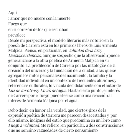
Aquí
: amor que no muere con la muerte
Fuego que
en el corazón de los que escuchan
prevalece
Desde mi perspectiva, el modelo literario más notorio en la
poesía de Carrera está en los primeros libros de Luis Armenta
Malpica. Pienso, en particular, en
Voluntad de la luz
y
Des(as)cendencias
, aunque sospecho que la observación puede
generalizarse a la obra poética de Armenta Malpica en su
conjunto. La predilección de Carrera por las mitologías de la
creación del universo y la fundación de la ciudad, a las que se
agregan los mitos personales del nacimiento, la familia y la
identidad individual en un contexto de frecuentes alusiones y
referencias culturales, lo vincula decididamente con el autor de
Luz de los otros
y
Envés del agua
. Hasta cierto punto, el interés
de Carrera por el fuego puede leerse como una reacción al
interés de Armenta Malpica por el agua.
Debo decir, en honor a la verdad, que ciertos giros de la
expresión poética de Carrera me parecen desacertados y, por
ello mismo, indignos del estilo que predomina en un libro como
Fuego a voluntad
. Me refiero, en particular, a dos construcciones
que no son sino vaguedades de cierto pensamiento