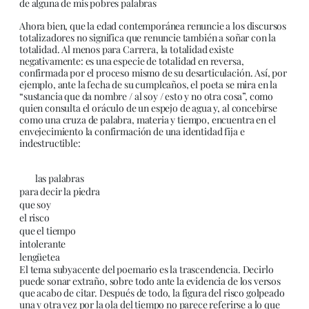
de alguna de mis pobres palabras
Ahora bien, que la edad contemporánea renuncie a los discursos
totalizadores no significa que renuncie también a soñar con la
totalidad. Al menos para Carrera, la totalidad existe
negativamente: es una especie de totalidad en reversa,
confirmada por el proceso mismo de su desarticulación. Así, por
ejemplo, ante la fecha de su cumpleaños, el poeta se mira en la
“sustancia que da nombre / al soy / esto y no otra cosa”, como
quien consulta el oráculo de un espejo de agua y, al concebirse
como una cruza de palabra, materia y tiempo, encuentra en el
envejecimiento la confirmación de una identidad fija e
indestructible:
las palabras
para decir la piedra
que soy
el risco
que el tiempo
intolerante
lengüetea
El tema subyacente del poemario es la trascendencia. Decirlo
puede sonar extraño, sobre todo ante la evidencia de los versos
que acabo de citar. Después de todo, la figura del risco golpeado
una y otra vez por la ola del tiempo no parece referirse a lo que