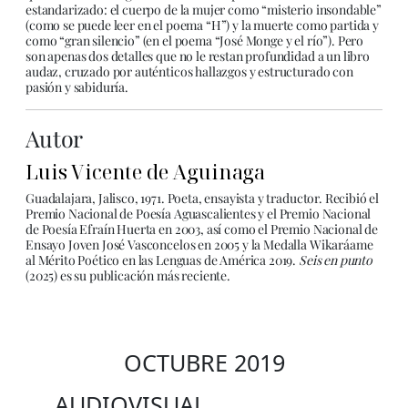
estandarizado: el cuerpo de la mujer como “misterio insondable”
(como se puede leer en el poema “H”) y la muerte como partida y
como “gran silencio” (en el poema “José Monge y el río”). Pero
son apenas dos detalles que no le restan profundidad a un libro
audaz, cruzado por auténticos hallazgos y estructurado con
pasión y sabiduría.
Autor
Luis Vicente de Aguinaga
Guadalajara, Jalisco, 1971. Poeta, ensayista y traductor. Recibió el
Premio Nacional de Poesía Aguascalientes y el Premio Nacional
de Poesía Efraín Huerta en 2003, así como el Premio Nacional de
Ensayo Joven José Vasconcelos en 2005 y la Medalla Wikaráame
al Mérito Poético en las Lenguas de América 2019.
Seis en punto
(2025) es su publicación más reciente.
OCTUBRE 2019
AUDIOVISUAL