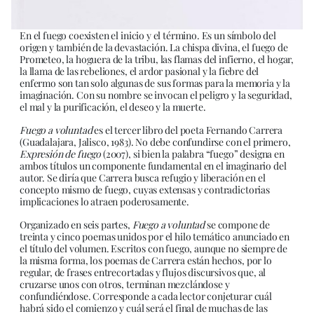
En el fuego coexisten el inicio y el término. Es un símbolo del
origen y también de la devastación. La chispa divina, el fuego de
Prometeo, la hoguera de la tribu, las flamas del infierno, el hogar,
la llama de las rebeliones, el ardor pasional y la fiebre del
enfermo son tan solo algunas de sus formas para la memoria y la
imaginación. Con su nombre se invocan el peligro y la seguridad,
el mal y la purificación, el deseo y la muerte.
Fuego a voluntad
es el tercer libro del poeta Fernando Carrera
(Guadalajara, Jalisco, 1983). No debe confundirse con el primero,
Expresión de fuego
(2007), si bien la palabra “fuego” designa en
ambos títulos un componente fundamental en el imaginario del
autor. Se diría que Carrera busca refugio y liberación en el
concepto mismo de fuego, cuyas extensas y contradictorias
implicaciones lo atraen poderosamente.
Organizado en seis partes,
Fuego a voluntad
se compone de
treinta y cinco poemas unidos por el hilo temático anunciado en
el título del volumen. Escritos con fuego, aunque no siempre de
la misma forma, los poemas de Carrera están hechos, por lo
regular, de frases entrecortadas y flujos discursivos que, al
cruzarse unos con otros, terminan mezclándose y
confundiéndose. Corresponde a cada lector conjeturar cuál
habrá sido el comienzo y cuál será el final de muchas de las