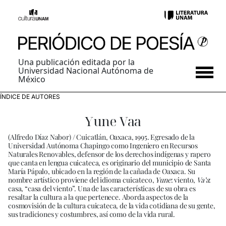
Una publicación editada por la
Universidad Nacional Autónoma de
México
ÍNDICE DE AUTORES
Yune Vaa
(Alfredo Díaz Nabor) / Cuicatlán, Oaxaca, 1995. Egresado de la
Universidad Autónoma Chapingo como Ingeniero en Recursos
Naturales Renovables, defensor de los derechos indígenas y rapero
que canta en lengua cuicateca, es originario del municipio de Santa
María Pápalo, ubicado en la región de la cañada de Oaxaca. Su
nombre artístico proviene del idioma cuicateco,
Yune
: viento,
Va’a
:
casa, “casa del viento”. Una de las características de su obra es
resaltar la cultura a la que pertenece. Aborda aspectos de la
cosmovisión de la cultura cuicateca, de la vida cotidiana de su gente,
sus tradiciones y costumbres, así como de la vida rural.