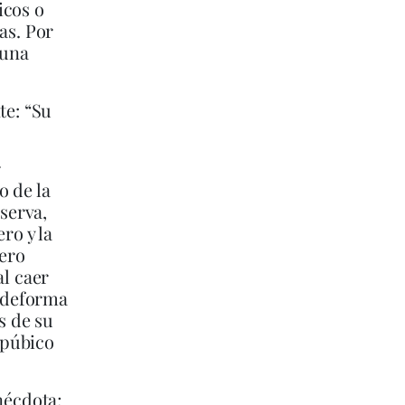
icos o
as. Por
 una
te: “Su
r
o de la
bserva,
ro y la
pero
al caer
e deforma
s de su
 púbico
nécdota;