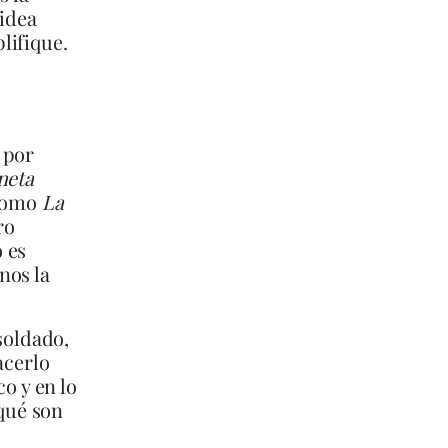
 idea
lifique.
 por
neta
 como
La
ro
 es
nos la
soldado,
acerlo
o y en lo
qué son