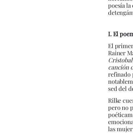
poesía la
detengámo
I. El poe
El primer
Rainer Ma
Cristobal
canción 
refinado 
notableme
sed del d
Rilke cue
pero no p
poéticame
emociona
las mujer