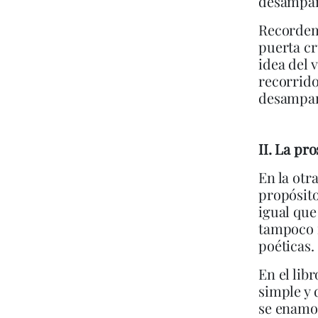
desamparo
Recordemo
puerta cr
idea del 
recorrido
desampar
II. La pr
En la otr
propósito
igual que
tampoco 
poéticas.
En el lib
simple y 
se enamor