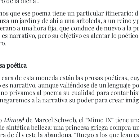
 de la dicha”.
s que ese poema tiene un particular itinerario: d
uza un jardín y de ahí a una arboleda, a un reino y 
verano a una hora fija, que conduce de nuevo a la p
 es narrativo, pero su objetivo es alentar lo poético
o.
osa poética
a cara de esta moneda están las prosas poéticas, cu
 es narrativo, aunque valiéndose de un lenguaje po
 no privamos al poema su cualidad para contar hist
negaremos a la narrativa su poder para crear imá
4
ro
Mimos
de Marcel Schwob, el “Mimo IX” tiene una
de sintética belleza: una princesa griega compra un
a de él y este la abandona. “Ruego a los que lean e