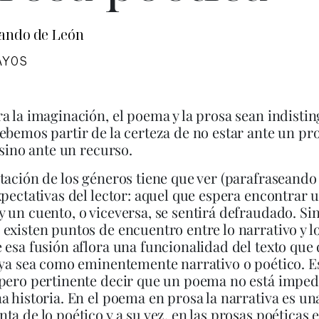
ando de León
AYOS
a la imaginación, el poema y la prosa sean indistin
ebemos partir de la certeza de no estar ante un p
, sino ante un recurso.
tación de los géneros tiene que ver (parafraseando
xpectativas del lector: aquel que espera encontrar
 un cuento, o viceversa, se sentirá defraudado. Si
existen puntos de encuentro entre lo narrativo y lo
 esa fusión aflora una funcionalidad del texto que 
 ya sea como eminentemente narrativo o poético. E
pero pertinente decir que un poema no está imped
a historia. En el poema en prosa la narrativa es un
ta de lo poético y a su vez, en las prosas poéticas e