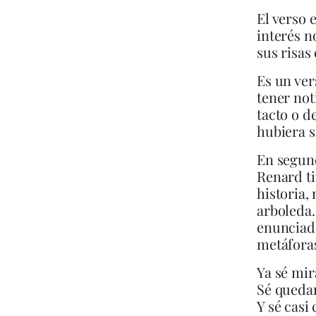
El verso 
interés n
sus risas
Es un ver
tener not
tacto o d
hubiera s
En segund
Renard ti
historia,
arboleda.
enunciado
metáforas
Ya sé mir
Sé quedar
Y sé casi