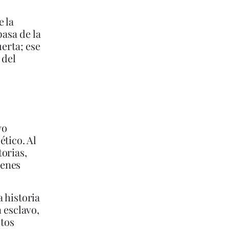
e la
pasa de la
uerta; ese
 del
yo
ético. Al
orias,
genes
 historia
 esclavo,
stos