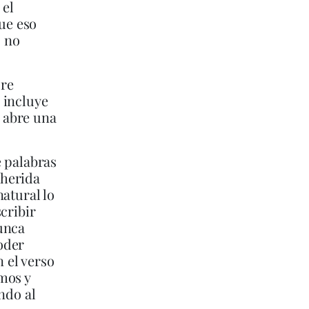
 el
que eso
s no
cre
 incluye
 abre una
e palabras
 herida
atural lo
cribir
unca
poder
 el verso
mos y
ndo al