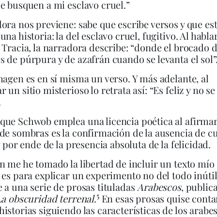
e busquen a mi esclavo cruel.”
ora nos previene: sabe que escribe versos y que es
na historia: la del esclavo cruel, fugitivo. Al hablar
 Tracia, la narradora describe: “donde el brocado 
 de púrpura y de azafrán cuando se levanta el sol”
magen es en sí misma un verso. Y más adelante, al
un sitio misterioso lo retrata así: “Es feliz y no se 
.
ue Schwob emplea una licencia poética al afirmar
de sombras es la confirmación de la ausencia de c
y por ende de la presencia absoluta de la felicidad.
n me he tomado la libertad de incluir un texto mío 
 es para explicar un experimento no del todo inúti
 a una serie de prosas tituladas
Arabescos
, public
5
a obscuridad terrenal
.
En esas prosas quise conta
istorias siguiendo las características de los arabes