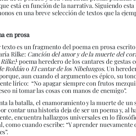
 que está en función de la narrativa. Siguiendo esta
nos en una breve selección de textos que la ejemp
ma en prosa
 texto es un fragmento del poema en prosa escrito
ría Rilke:
Canción del amor y de la muerte del cor
1
 Rilke
,
poema heredero de los cantares de gestas
de Roldán
o
El cantar de los Nibelungos
. Un herede
porque, aun cuando el argumento es épico, su tono
nte lírico: “No apagar siempre con frutos mezqui
eseo ni tomar las cosas con manos de enemigo”.
nta la batalla, el enamoramiento y la muerte de un 
or contar una historia deja de ser un poema y, al h
nte, encuentra hallazgos universales en lo filosófic
l, como cuando escribe: “Y aprender nuevamente 
es”.