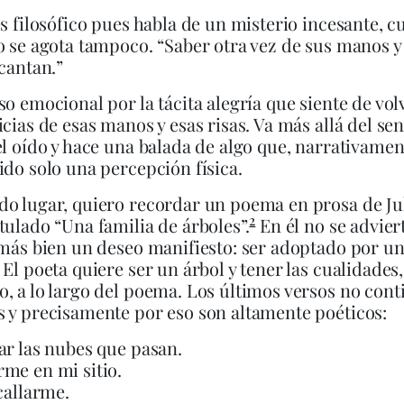
es filosófico pues habla de un misterio incesante, c
o se agota tampoco. “Saber otra vez de sus manos y
 cantan.”
so emocional por la tácita alegría que siente de vol
icias de esas manos y esas risas. Va más allá del sen
el oído y hace una balada de algo que, narrativamen
ido solo una percepción física.
o lugar, quiero recordar un poema en prosa de Ju
2
tulado “Una familia de árboles”.
En él no se advier
 más bien un deseo manifiesto: ser adoptado por u
 El poeta quiere ser un árbol y tener las cualidades
, a lo largo del poema. Los últimos versos no cont
 y precisamente por eso son altamente poéticos:
ar las nubes que pasan.
me en mi sitio.
 callarme.