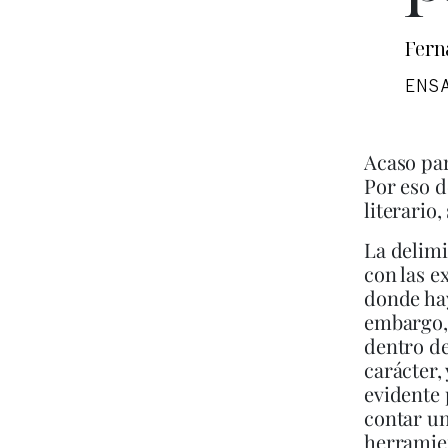
Fern
ENS
Acaso par
Por eso d
literario
La delimi
con las e
donde hay
embargo, 
dentro de
carácter,
evidente 
contar un
herramien