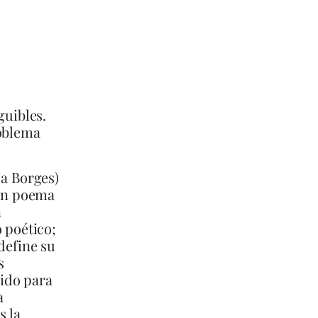
guibles.
roblema
 a Borges)
 un poema
n
 poético;
define su
s
ido para
a
s la