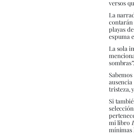
versos qu
La narrad
contarán u
playas de
espuma es
La sola i
mencionar 
sombras”
Sabemos q
ausencia 
tristeza, 
Si tambié
selección
pertenece
mi libro
L
mínimas h