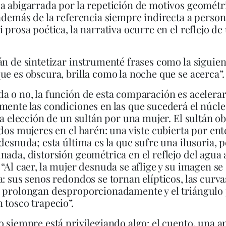
a abigarrada por la repetición de motivos geométr
 además de la referencia siempre indirecta a person
i prosa poética, la narrativa ocurre en el reflejo de
án de sintetizar instrumenté frases como la siguien
ue es obscura, brilla como la noche que se acerca”.
a o no, la función de esta comparación es acelera
mente las condiciones en las que sucederá el núcle
 la elección de un sultán por una mujer. El sultán o
 dos mujeres en el harén: una viste cubierta por ente
 desnuda; esta última es la que sufre una ilusoria, 
nada, distorsión geométrica en el reflejo del agua 
 “Al caer, la mujer desnuda se aflige y su imagen s
a: sus senos redondos se tornan elípticos, las curva
e prolongan desproporcionadamente y el triángulo
 tosco trapecio”.
o siempre está privilegiando algo: el cuento, una a