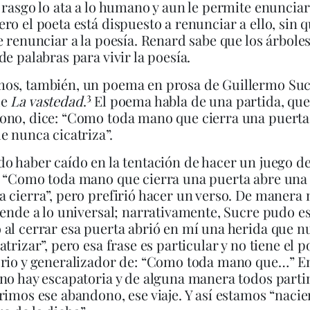
 rasgo lo ata a lo humano y aun le permite enunciar
ro el poeta está dispuesto a renunciar a ello, sin 
e renunciar a la poesía. Renard sabe que los árbole
de palabras para vivir la poesía.
os, también, un poema en prosa de Guillermo Su
3
de
La vastedad
.
El poema habla de una partida, que
ono, dice: “Como toda mano que cierra una puerta
e nunca cicatriza”.
o haber caído en la tentación de hacer un juego d
: “Como toda mano que cierra una puerta abre una
 cierra”, pero prefirió hacer un verso. De manera n
iende a lo universal; narrativamente, Sucre pudo es
al cerrar esa puerta abrió en mí una herida que n
atrizar”, pero esa frase es particular y no tiene el 
rio y generalizador de: “Como toda mano que…” En
no hay escapatoria y de alguna manera todos parti
rimos ese abandono, ese viaje. Y así estamos “nacie