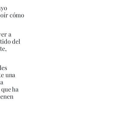
uyo
 oír cómo
ver a
tido del
te,
les
te una
na
, que ha
ienen