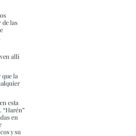
tos
 de las
de
.
ven allí
 que la
ualquier
en esta
l. “Harén”
adas en
r
cos y su