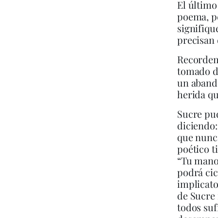
El último
poema, pe
signifiqu
precisan 
Recordem
tomado 
un aband
herida qu
Sucre pud
diciendo
que nunca
poético t
“Tu mano 
podrá cic
implicato
de Sucre 
todos suf