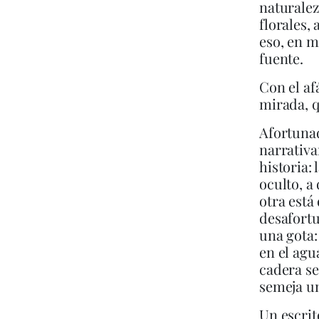
naturalez
florales,
eso, en m
fuente.
Con el af
mirada, q
Afortunad
narrativa
historia:
oculto, a
otra está
desafortu
una gota:
en el agu
cadera s
semeja un
Un escrit