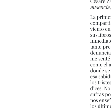
Cesare Za
ausencia
La primer
compartie
viento en
sus libro
inmediato
tanto pre
denuncia 
me senté 
como el a
donde se 
esa sabid
los trist
dices. No
sufras po
nos enseñ
los últim