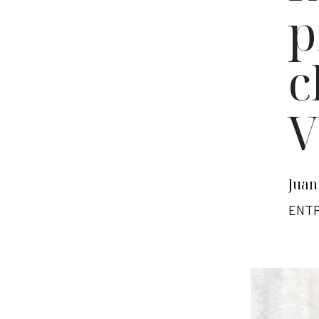
p
c
V
Juan
ENT