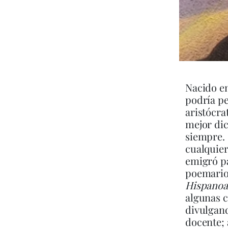
Nacido en
podría pe
aristócra
mejor dic
siempre. 
cualquie
emigró pa
poemario 
Hispanoa
algunas c
divulgand
docente; 