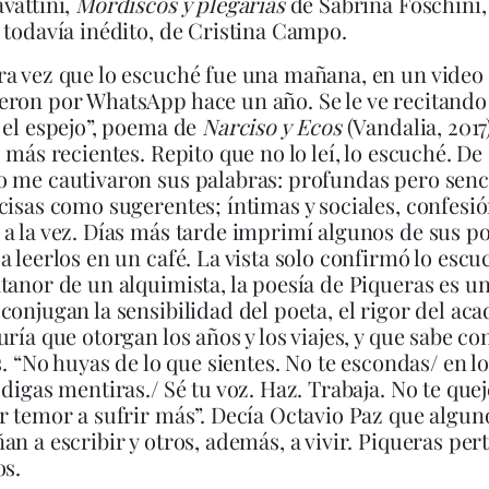
vattini,
Mordiscos y plegarias
de Sabrina Foschini,
, todavía inédito, de Cristina Campo.
a vez que lo escuché fue una mañana, en un video
ron por WhatsApp hace un año. Se le ve recitando
 el espejo”, poema de
Narciso y
Ecos
(Vandalia, 2017
s más recientes. Repito que no lo leí, lo escuché. De
 me cautivaron sus palabras: profundas pero senci
cisas como sugerentes; íntimas y sociales, confesió
a la vez. Días más tarde imprimí algunos de sus p
a leerlos en un café. La vista solo confirmó lo escu
tanor de un alquimista, la poesía de Piqueras es un
conjugan la sensibilidad del poeta, el rigor del ac
uría que otorgan los años y los viajes, y que sabe co
es. “No huyas de lo que sientes. No te escondas/ en l
 digas mentiras./ Sé tu voz. Haz. Trabaja. No te quej
r temor a sufrir más”. Decía Octavio Paz que algun
an a escribir y otros, además, a vivir. Piqueras per
os.