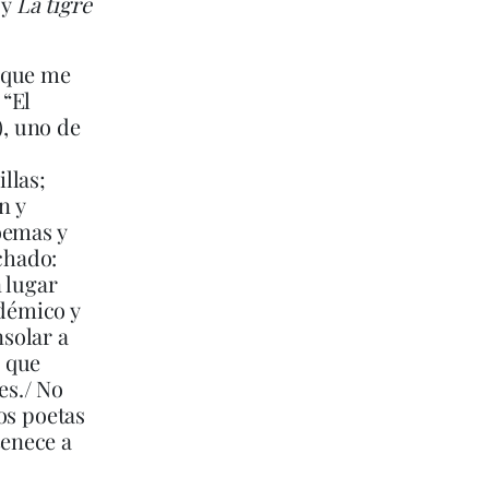
 y
La tigre
 que me
 “El
), uno de
llas;
n y
oemas y
chado:
 lugar
adémico y
nsolar a
o que
es./ No
os poetas
tenece a