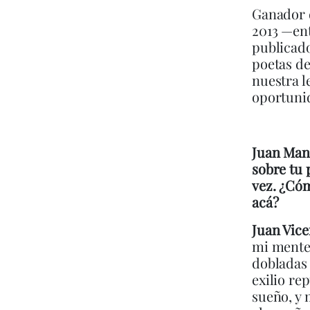
Ganador 
2013 —ent
publicado
poetas de
nuestra l
oportunid
Juan Manu
sobre tu 
vez. ¿Cóm
acá?
Juan Vice
mi mente 
dobladas 
exilio re
sueño, y 