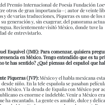
del Premio Internacional de Poesía Fundación Lo
re otros de gran importancia—; autor de veinte li
s y de varias traducciones, Piqueras es uno de los
 su generación y, sin exagerar, del panorama actua
engua. Recientemente visitó México, donde tuve la
ad de entrevistarlo.
el Esquivel (JME): Para comenzar, quisiera pregu
presencia en México. Tengo entendido que es tu p
o te has sentido? ¿Qué piensas del español que h
nte Piqueras (JVP):
México y el habla mexicana est
desde niño. En la tele española se pasaban películ
en México. Y la deuda de España con México por ac
publicano es enorme e indeleble. Venir a México er
me ha encantado. La gente es amable, dulce y deli