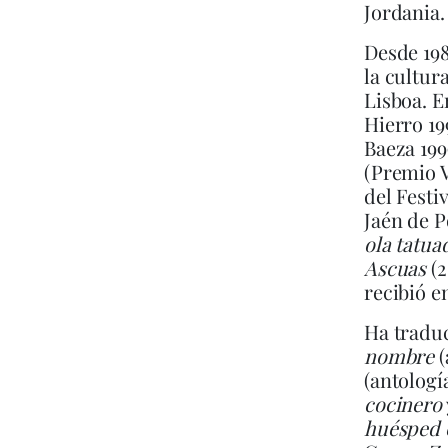
Jordania.
Desde 198
la cultur
Lisboa. E
Hierro 19
Baeza 199
(Premio V
del Festi
Jaén de P
ola tatua
Ascuas
(2
recibió e
Ha tradu
nombre
(
(antologí
cocinero
huésped 