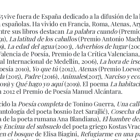
5 vive fuera de España dedicado a la difusión de la
a españolas. Ha vivido en Francia, Roma, Atenas, Ar
ntre sus libros destacan
La palabra cuando
(Premio
91),
La latitud de los caballos
(Premio Antonio Mac
9),
La edad del agua
(2003),
Adverbios de lugar
(200
alencia de Poesía, Premio de la Crítica Valenciana
val Internacional de Medellín, 2006),
La hora de irs
oesía 2010),
Yo que tú
(2012),
Atenas
(Premio Loewe 
da
(2015),
Padre
(2016),
Animales
(2017),
Narciso y ec
019) y
Qué hago yo aquí
(2019). El poema
La habitac
n 2012 el Premio de Poesía Manuel Alcántara.
cido la
Poesía completa
de Tonino Guerra,
Una call
antología del poeta bosnio Izet Sarajlić),
Cosecha d
a de la poeta rumana Ana Blandiana),
El hambre de
y
Encima del subsuelo
del poeta griego Kostas Vra
en el bosque
de Elisa Biagini,
Refugiarme en una p