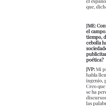
el españo
que, dich
JME: Cont
el campo.
tiempo, d
cebolla h
sociedade
publicita
poética?
JVP:
Mi pr
habla lle
ingenio, 
Creo que 
se ha per
discursos
las palab