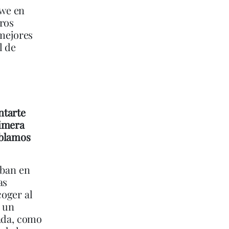
ewe en
bros
 mejores
l de
ntarte
rimera
ablamos
aban en
as
oger al
a un
cada, como