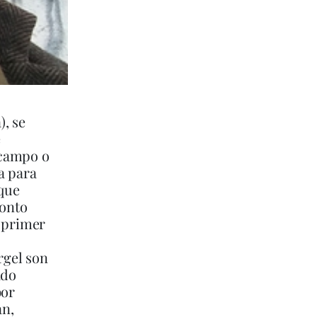
, se
e
l campo o
a para
 que
ronto
u primer
rgel son
ado
bor
an,