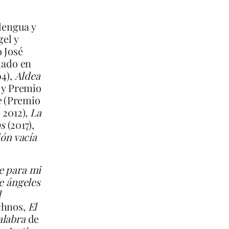
 lengua y
gel y
 José
hado en
4),
Aldea
, y Premio
e
(Premio
2012),
La
os
(2017),
ión vacía
e para mi
e ángeles
l
chnos,
El
alabra
de