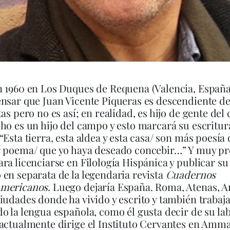
 1960 en Los Duques de Requena (Valencia, España)
nsar que Juan Vicente Piqueras es descendiente d
tas pero no es así; en realidad, es hijo de gente de
ho es un hijo del campo y esto marcará su escritur
“Esta tierra, esta aldea y esta casa/ son más poesía
r poema/ que yo haya deseado concebir…” Y muy p
ra licenciarse en Filología Hispánica y publicar s
en separata de la legendaria revista
Cuadernos
mericanos
. Luego dejaría España. Roma, Atenas, A
iudades donde ha vivido y escrito y también trabaj
o la lengua española, como él gusta decir de su la
actualmente dirige el Instituto Cervantes en Amm