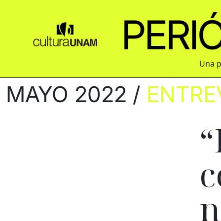
Una p
MAYO 2022 /
ENTRE
“
c
n