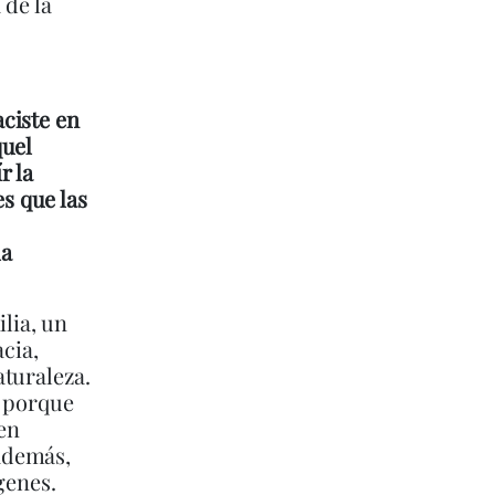
 de la
ciste en
quel
r la
es que las
la
lia, un
acia,
aturaleza.
r porque
en
 además,
genes.