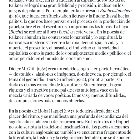
Falkner se logró una gran fidelidad y precisión, incluso en los
juegos de palabras. Por ejemplo, en la expresión
Buchenstäbchen
(
p. 56), que juega con Buchstaben (letras) y la Buche (haya) hecha
palitos, lo que nos hace pensar en el proceso de la producción de
papel, sobre el cual escribimos o imprimimos las letras. La haya
(
Buche
) se reduce al libro (
Buch
) en este verso. En la poesía de
Falkner abundan los contrastes: lo material y lo espiritual, la
naturaleza misteriosa frente a la banal tecnología, la vida y la
muerte, el presente y el pasado, el individuo en la sociedad
capitalista como juguete de los omnipotentes medios públicos, el
amor perdido en el mundo del consumismo.
Dieter M. Gräf (1960) crea un caleidoscopio —en parte hermético
— de sonidos, alusiones e imágenes, donde evoca, por ejemplo, el
tema del genocidio. Durs Grünbein (1962), por otra parte, sin
duda es el más conocido de los autores. Sin embargo, la gran
riqueza y el atractivo principal de esta antología yace en la
mezcla variada de voces poéticas famosas y menos difundidas,
de composiciones más o menos abiertas.
En la poesía de Lioba Happel (1957), todo gira alrededor del
placer del ritmo, y se manifiesta una profunda desconfianza del
significado establecido de las oraciones. En los textos de Happel,
no solo se nota la tradicional fascinación de los poetas alemanes
con la cultura anglosajona; también se encuentran fragmentos de
la literatura, la historia y la religión occidentales que se disponen