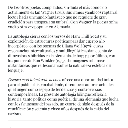
De los otros poetas compilados, sin duda el más conocido
actualmente es Jan Wagner (1971). Sus ritmos yámbicos raptan al
lector hacia un mundo fantástico que no requiere de gran
erudición para traspasar su umbral. Con Wagner, la poesía se ha
vuelto otra vez popular en Alemania.
La antología cierra con los versos de Hans Thill (1954) y su
exploración de estructuras poéticas para dar cuerpo a lo
incorpóreo; con los poemas de Uljana Wolf (1979), cuyas
resonancias interculturales y multilingüísticas dan cuenta de
dimensiones híbridas en la Alemania de hoy; y, por último, con
los poemas de Ron Winkler (1973), de imágenes urbanas e
instantáneas que reflexionan sobre la naturaleza estética del
lenguaje.
Oscuro es el interior de la boca
ofrece una oportunidad única
para el público hispanohablante, de conocer autores actuales
que fungen como espejo de tendencias y controversias
contemporáneas. La presente antología bilingüe refleja la
historia, tanto política como poética, de una Alemania que lucha
con los fantasmas del pasado, un cuarto de siglo después de la
reunificación y setenta y cinco años después de la caída del
nazismo.