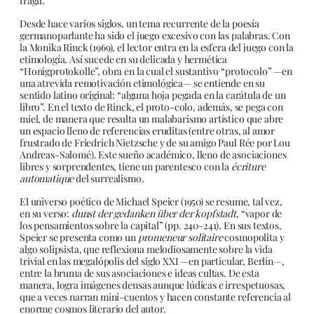
frágil.
Desde hace varios siglos, un tema recurrente de la poesía
germanoparlante ha sido el juego excesivo con las palabras. Con
la Monika Rinck (1969), el lector entra en la esfera del juego con la
etimología. Así sucede en su delicada y hermética
“Honigprotokolle”, obra en la cual el sustantivo “protocolo” —en
una atrevida remotivación etimológica— se entiende en su
sentido latino original: “alguna hoja pegada en la carátula de un
libro”. En el texto de Rinck, el proto-colo, además, se pega con
miel, de manera que resulta un malabarismo artístico que abre
un espacio lleno de referencias eruditas (entre otras, al amor
frustrado de Friedrich Nietzsche y de su amigo Paul Rée por Lou
Andreas-Salomé). Este sueño académico, lleno de asociaciones
libres y sorprendentes, tiene un parentesco con la
écriture
automatique
del surrealismo.
El universo poético de Michael Speier (1950) se resume, tal vez,
en su verso:
dunst der gedanken über der kopfstadt
, “vapor de
los pensamientos sobre la capital” (pp. 240-241). En sus textos,
Speier se presenta como un
promeneur
solitaire
cosmopolita y
algo solipsista, que reflexiona melodiosamente sobre la vida
trivial en las megalópolis del siglo XXI —en particular, Berlín—,
entre la bruma de sus asociaciones e ideas cultas. De esta
manera, logra imágenes densas aunque lúdicas e irrespetuosas,
que a veces narran mini-cuentos y hacen constante referencia al
enorme cosmos literario del autor.