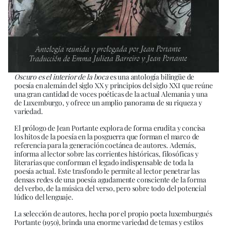
Oscuro es el interior de la boca
es una antología bilingüe de
poesía en alemán del siglo XX y principios del siglo XXI que reúne
una gran cantidad de voces poéticas de la actual Alemania y una
de Luxemburgo, y ofrece un amplio panorama de su riqueza y
variedad.
El prólogo de Jean Portante explora de forma erudita y concisa
los hitos de la poesía en la posguerra que forman el marco de
referencia para la generación coetánea de autores. Además,
informa al lector sobre las corrientes históricas, filosóficas y
literarias que conforman el legado indispensable de toda la
poesía actual. Este trasfondo le permite al lector penetrar las
densas redes de una poesía agudamente consciente de la forma
del verbo, de la música del verso, pero sobre todo del potencial
lúdico del lenguaje.
La selección de autores, hecha por el propio poeta luxemburgués
Portante (1950), brinda una enorme variedad de temas y estilos