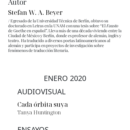
Autor
Stefan W. A. Beyer
/ Egresado de la Universidad Técnica de Berlín, obtuvo su
doctorado en Letras en la UNAM con una tesis sobre “El
Fausto
de Goethe en español”. Lleva más de una década viviendo entre la
Ciudad de México y Berlín, donde es profesor de alemán, inglés y
teatro. Ha traducido a diversos poetas latinoamericanos al
alemán y participa en proyectos de investigación sobre
fenómenos de traducción literaria.
ENERO 2020
AUDIOVISUAL
Cada órbita suya
Tanya Huntington
ENSAYOS