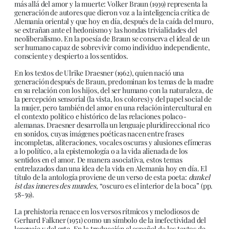
más allá del amor y la muerte: Volker Braun (1939) representa la
generación de autores que dieron voz a la inteligencia crítica de
Alemania oriental y que hoy en día, después de la caída del muro,
se extrañan ante el hedonismo y las hondas trivialidades del
neoliberalismo. En la poesía de Braun se conserva el ideal de un
ser humano capaz de sobrevivir como individuo independiente,
consciente y despierto a los sentidos.
En los textos de Ulrike Draesner (1962), quien nació una
generación después de Braun, predominan los temas de la madre
en su relación con los hijos, del ser humano con la naturaleza, de
la percepción sensorial (la vista, los colores) y del papel social de
la mujer, pero también del amor en una relación intercultural en
el contexto político e histórico de las relaciones polaco-
alemanas. Draesner desarrolla un lenguaje pluridireccional rico
en sonidos, cuyas imágenes poéticas nacen entre frases
incompletas, aliteraciones, vocales oscuras y alusiones efímeras
a lo político, a la epistemología o a la vida alienada de los
sentidos en el amor. De manera asociativa, estos temas
entrelazados dan una idea de la vida en Alemania hoy en día. El
título de la antología proviene de un verso de esta poeta:
dunkel
ist das inneres des mundes,
“oscuro es el interior de la boca” (pp.
58-59).
La prehistoria renace en los versos rítmicos y melodiosos de
Gerhard Falkner (1951) como un símbolo de la inefectividad del
lenguaje y del arte. En la traducción al español de los textos de