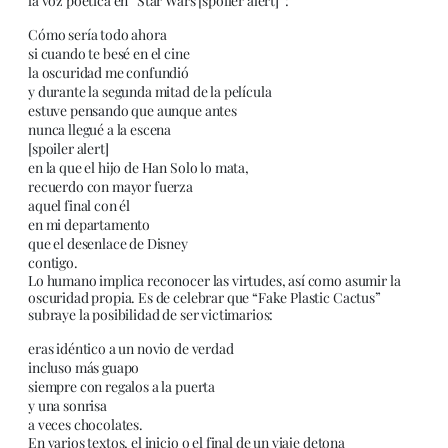
la voz poética en “Star Wars [spoiler alert]”:
Cómo sería todo ahora
si cuando te besé en el cine
la oscuridad me confundió
y durante la segunda mitad de la película
estuve pensando que aunque antes
nunca llegué a la escena
[spoiler alert]
en la que el hijo de Han Solo lo mata,
recuerdo con mayor fuerza
aquel final con él
en mi departamento
que el desenlace de Disney
contigo.
Lo humano implica reconocer las virtudes, así como asumir la
oscuridad propia. Es de celebrar que “Fake Plastic Cactus”
subraye la posibilidad de ser victimarios:
eras idéntico a un novio de verdad
incluso más guapo
siempre con regalos a la puerta
y una sonrisa
a veces chocolates.
En varios textos, el inicio o el final de un viaje detona