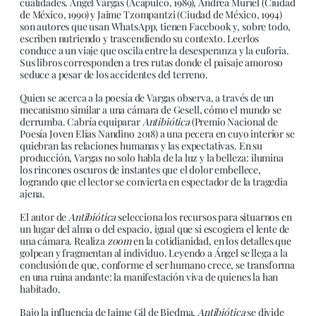
cualidades. Ángel Vargas (Acapulco, 1989), Andrea Muriel (Ciudad
de México, 1990) y Jaime Tzompantzi (Ciudad de México, 1994)
son autores que usan WhatsApp, tienen Facebook y, sobre todo,
escriben nutriendo y trascendiendo su contexto. Leerlos
conduce a un viaje que oscila entre la desesperanza y la euforia.
Sus libros corresponden a tres rutas donde el paisaje amoroso
seduce a pesar de los accidentes del terreno.
Quien se acerca a la poesía de Vargas observa, a través de un
mecanismo similar a una cámara de Gesell, cómo el mundo se
derrumba. Cabría equiparar
Antibiótica
(Premio Nacional de
Poesía Joven Elías Nandino 2018) a una pecera en cuyo interior se
quiebran las relaciones humanas y las expectativas. En su
producción, Vargas no solo habla de la luz y la belleza: ilumina
los rincones oscuros de instantes que el dolor embellece,
logrando que el lector se convierta en espectador de la tragedia
ajena.
El autor de
Antibiótica
selecciona los recursos para situarnos en
un lugar del alma o del espacio, igual que si escogiera el lente de
una cámara. Realiza
zoom
en la cotidianidad, en los detalles que
golpean y fragmentan al individuo. Leyendo a Ángel se llega a la
conclusión de que, conforme el ser humano crece, se transforma
en una ruina andante: la manifestación viva de quienes la han
habitado.
Bajo la influencia de Jaime Gil de Biedma,
Antibiótica
se divide