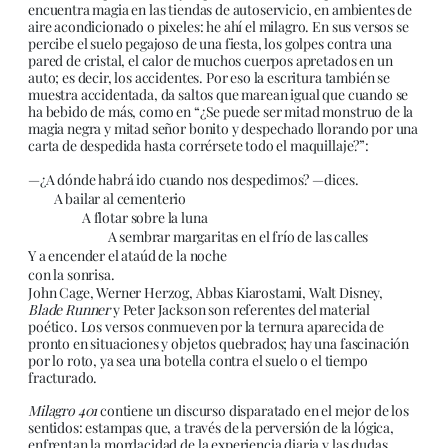
encuentra magia en las tiendas de autoservicio, en ambientes de
aire acondicionado o pixeles: he ahí el milagro. En sus versos se
percibe el suelo pegajoso de una fiesta, los golpes contra una
pared de cristal, el calor de muchos cuerpos apretados en un
auto; es decir, los accidentes. Por eso la escritura también se
muestra accidentada, da saltos que marean igual que cuando se
ha bebido de más, como en “¿Se puede ser mitad monstruo de la
magia negra y mitad señor bonito y despechado llorando por una
carta de despedida hasta corrérsete todo el maquillaje?”:
—¿A dónde habrá ido cuando nos despedimos? —dices.
A bailar al cementerio
A flotar sobre la luna
A sembrar margaritas en el frío de las calles
Y a encender el ataúd de la noche
con la sonrisa.
John Cage, Werner Herzog, Abbas Kiarostami, Walt Disney,
Blade Runner
y Peter Jackson son referentes del material
poético. Los versos conmueven por la ternura aparecida de
pronto en situaciones y objetos quebrados; hay una fascinación
por lo roto, ya sea una botella contra el suelo o el tiempo
fracturado.
Milagro 401
contiene un discurso disparatado en el mejor de los
sentidos: estampas que, a través de la perversión de la lógica,
enfrentan la mordacidad de la experiencia diaria y las dudas