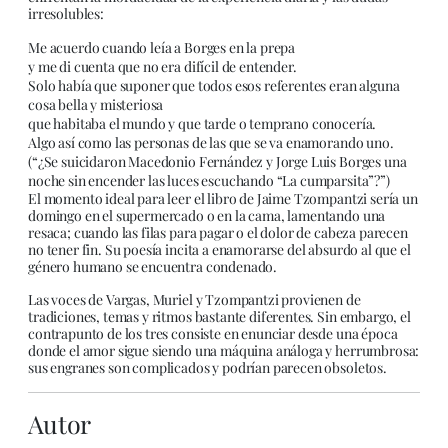
irresolubles:
Me acuerdo cuando leía a Borges en la prepa
y me di cuenta que no era difícil de entender.
Solo había que suponer que todos esos referentes eran alguna
cosa bella y misteriosa
que habitaba el mundo y que tarde o temprano conocería.
Algo así como las personas de las que se va enamorando uno.
(“¿Se suicidaron Macedonio Fernández y Jorge Luis Borges una
noche sin encender las luces escuchando “La cumparsita”?”)
El momento ideal para leer el libro de Jaime Tzompantzi sería un
domingo en el supermercado o en la cama, lamentando una
resaca; cuando las filas para pagar o el dolor de cabeza parecen
no tener fin. Su poesía incita a enamorarse del absurdo al que el
género humano se encuentra condenado.
Las voces de Vargas, Muriel y Tzompantzi provienen de
tradiciones, temas y ritmos bastante diferentes. Sin embargo, el
contrapunto de los tres consiste en enunciar desde una época
donde el amor sigue siendo una máquina análoga y herrumbrosa:
sus engranes son complicados y podrían parecen obsoletos.
Autor