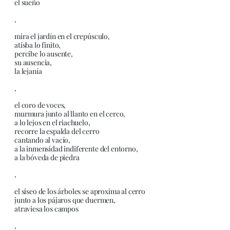
el sueño
,
mira el jardín en el crepúsculo,
atisba lo finito,
percibe lo ausente,
su ausencia,
la lejanía
,
el coro de voces,
murmura junto al llanto en el cerco,
a lo lejos en el riachuelo,
recorre la espalda del cerro
cantando al vacío,
a la inmensidad indiferente del entorno,
a la bóveda de piedra
,
el siseo de los árboles se aproxima al cerro
junto a los pájaros que duermen,
atraviesa los campos
,