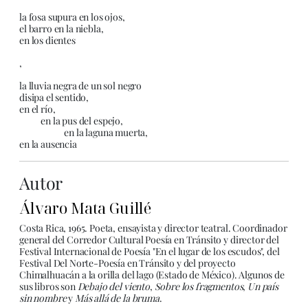
la fosa supura en los ojos,
el barro en la niebla,
en los dientes
,
la lluvia negra de un sol negro
disipa el sentido,
en el río,
en la pus del espejo,
en la laguna muerta,
en la ausencia
Autor
Álvaro Mata Guillé
Costa Rica, 1965. Poeta, ensayista y director teatral. Coordinador
general del Corredor Cultural Poesía en Tránsito y director del
Festival Internacional de Poesía "En el lugar de los escudos", del
Festival Del Norte-Poesía en Tránsito y del proyecto
Chimalhuacán a la orilla del lago (Estado de México). Algunos de
sus libros son
Debajo del viento
,
Sobre los fragmentos
,
Un país
sin nombre
y
Más allá de la bruma
.