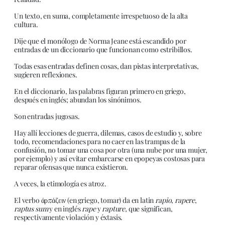
Un texto, en suma, completamente irrespetuoso de la alta
cultura.
Dije que el monólogo de Norma Jeane está escandido por
entradas de un diccionario que funcionan como estribillos.
Todas esas entradas definen cosas, dan pistas interpretativas,
sugieren reflexiones.
En el diccionario, las palabras figuran primero en griego,
después en inglés; abundan los sinónimos.
Son entradas jugosas.
Hay allí lecciones de guerra, dilemas, casos de estudio y, sobre
todo, recomendaciones para no caer en las trampas de la
confusión, no tomar una cosa por otra (una nube por una mujer,
por ejemplo) y así evitar embarcarse en epopeyas costosas para
reparar ofensas que nunca existieron.
A veces, la etimología es atroz.
El verbo άρπάζειν (en griego, tomar) da en latin
rapio
,
rapere
,
raptus sum
y en inglés
rape
y
rapture,
que significan,
respectivamente violación y éxtasis.