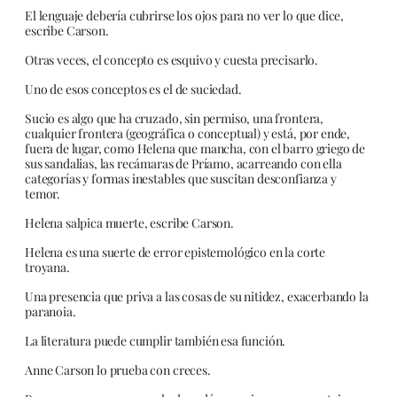
El lenguaje debería cubrirse los ojos para no ver lo que dice,
escribe Carson.
Otras veces, el concepto es esquivo y cuesta precisarlo.
Uno de esos conceptos es el de suciedad.
Sucio es algo que ha cruzado, sin permiso, una frontera,
cualquier frontera (geográfica o conceptual) y está, por ende,
fuera de lugar, como Helena que mancha, con el barro griego de
sus sandalias, las recámaras de Príamo, acarreando con ella
categorías y formas inestables que suscitan desconfianza y
temor.
Helena salpica muerte, escribe Carson.
Helena es una suerte de error epistemológico en la corte
troyana.
Una presencia que priva a las cosas de su nitidez, exacerbando la
paranoia.
La literatura puede cumplir también esa función.
Anne Carson lo prueba con creces.