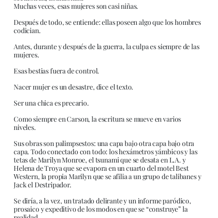
Muchas veces, esas mujeres son casi niñas.
Después de todo, se entiende: ellas poseen algo que los hombres
codician.
Antes, durante y después de la guerra, la culpa es siempre de las
mujeres.
Esas bestias fuera de control.
Nacer mujer es un desastre, dice el texto.
Ser una chica es precario.
Como siempre en Carson, la escritura se mueve en varios
niveles.
Sus obras son palimpsestos: una capa bajo otra capa bajo otra
capa. Todo conectado con todo: los hexámetros yámbicos y las
tetas de Marilyn Monroe, el tsunami que se desata en L.A. y
Helena de Troya que se evapora en un cuarto del motel Best
Western, la propia Marilyn que se afilia a un grupo de talibanes y
Jack el Destripador.
Se diría, a la vez, un tratado delirante y un informe paródico,
prosaico y expeditivo de los modos en que se “construye” la
realidad.