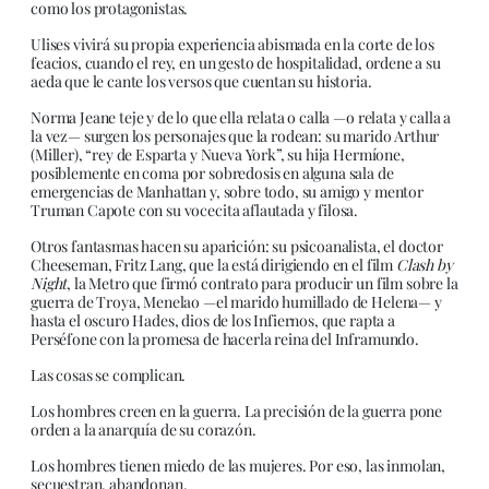
como los protagonistas.
Ulises vivirá su propia experiencia abismada en la corte de los
feacios, cuando el rey, en un gesto de hospitalidad, ordene a su
aeda que le cante los versos que cuentan su historia.
Norma Jeane teje y de lo que ella relata o calla —o relata y calla a
la vez— surgen los personajes que la rodean: su marido Arthur
(Miller), “rey de Esparta y Nueva York”, su hija Hermíone,
posiblemente en coma por sobredosis en alguna sala de
emergencias de Manhattan y, sobre todo, su amigo y mentor
Truman Capote con su vocecita aflautada y filosa.
Otros fantasmas hacen su aparición: su psicoanalista, el doctor
Cheeseman, Fritz Lang, que la está dirigiendo en el film
Clash by
Night
, la Metro que firmó contrato para producir un film sobre la
guerra de Troya, Menelao —el marido humillado de Helena— y
hasta el oscuro Hades, dios de los Infiernos, que rapta a
Perséfone con la promesa de hacerla reina del Inframundo.
Las cosas se complican.
Los hombres creen en la guerra. La precisión de la guerra pone
orden a la anarquía de su corazón.
Los hombres tienen miedo de las mujeres. Por eso, las inmolan,
secuestran, abandonan.