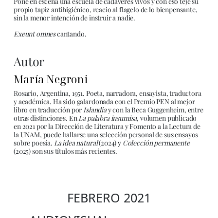
Pone en escena una escuela de cadáveres vivos y con eso teje su
propio tapiz antihigiénico, reacio al flagelo de lo bienpensante,
sin la menor intención de instruir a nadie.
Exeunt omnes
cantando.
Autor
María Negroni
Rosario, Argentina, 1951. Poeta, narradora, ensayista, traductora
y académica. Ha sido galardonada con el Premio PEN al mejor
libro en traducción por
Islandia
y con la Beca Guggenheim, entre
otras distinciones. En
La palabra insumisa
, volumen publicado
en 2021 por la Dirección de Literatura y Fomento a la Lectura de
la UNAM, puede hallarse una selección personal de sus ensayos
sobre poesía.
La idea natural
(2024) y
Colección permanente
(2025) son sus títulos más recientes.
FEBRERO 2021