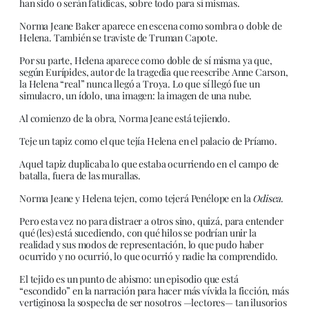
han sido o serán fatídicas, sobre todo para sí mismas.
Norma Jeane Baker aparece en escena como sombra o doble de
Helena. También se traviste de Truman Capote.
Por su parte, Helena aparece como doble de sí misma ya que,
según Eurípides, autor de la tragedia que reescribe Anne Carson,
la Helena “real” nunca llegó a Troya. Lo que sí llegó fue un
simulacro, un ídolo, una imagen: la imagen de una nube.
Al comienzo de la obra, Norma Jeane está tejiendo.
Teje un tapiz como el que tejía Helena en el palacio de Príamo.
Aquel tapiz duplicaba lo que estaba ocurriendo en el campo de
batalla, fuera de las murallas.
Norma Jeane y Helena tejen, como tejerá Penélope en la
Odisea
.
Pero esta vez no para distraer a otros sino, quizá, para entender
qué (les) está sucediendo, con qué hilos se podrían unir la
realidad y sus modos de representación, lo que pudo haber
ocurrido y no ocurrió, lo que ocurrió y nadie ha comprendido.
El tejido es un punto de abismo: un episodio que está
“escondido” en la narración para hacer más vívida la ficción, más
vertiginosa la sospecha de ser nosotros —lectores— tan ilusorios