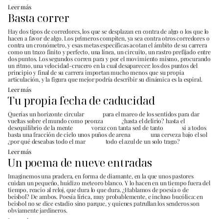
Leer más
Basta correr
Hay dos tipos de corredores, los que se desplazan en contra de algo o los que lo
hacen a favor de algo. Los primeros compiten, ya sea contra otros corredores o
contra un cronómetro, y esas metas específicas acotan el ámbito de su carrera
como un trazo finito y perfecto, una línea, un circuito, un rastro prefijado entre
dos puntos. Los segundos corren para y por el movimiento mismo, procurando
un ritmo, una velocidad-crucero en la cual desaparecer: los dos puntos del
principio y final de su carrera importan mucho menos que su propia
articulación, y la figura que mejor podría describir su dinámica es la espiral.
Leer más
Tu propia fecha de caducidad
Querías un horizonte circular para el mareo de los sentidos para dar
vueltas sobre el mundo como peonza ¿hasta el delirio? hasta el
desequilibrio de la mente voraz con tanta sed de tanto si a todos
basta una fracción de cielo unos puños de arena una cerveza bajo el sol
¿por qué deseabas todo el mar todo el azul de un solo trago?
Leer más
Un poema de nueve entradas
Imaginemos una pradera, en forma de diamante, en la que unos pastores
cuidan un pequeño, huidizo meteoro blanco. Y lo hacen en un tiempo fuera del
tiempo, reacio al reloj, que dura lo que dura. ¿Hablamos de poesía o de
beisbol? De ambos. Poesía lírica, muy probablemente, e incluso bucólica: en
beisbol no se dice estadio sino parque, y quienes patrullan los senderos son
obviamente jardineros.