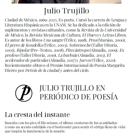
Julio Trujillo
Ciudad de México, 1969-2025. Es poeta. Cursó la carrera de Lengua y
Literatura Hispánicas en la UNAM. Se ha dedicado a la edición de
suplementos y revistas culturales, como la
Revista de la Universidad
de México
, la
Revista Mexicana de Cultura
,
El Huevo
y
Letras Libres
.
Es autor de los libros
Una sangre
(Trilce, 1998),
Proa
(Marsias, 2000),
El perro de Koudelka
(Trilce, 2003),
Sobrenoche
(Taller Ditoria,
2005),
Bipolar
(Pre-Textos, 2008),
Pitecántropo
(Almadía, 2009),
Ex
profeso
(Taller Ditoria, 2010),
La burbuja
(Almadía, 2013),
El
acelerador de partículas
(Almadía, 2017) y
Jueves
(Trilce, 2020).
Recientemente obtuvo el Premio Internacional de Poesía Margarita
Hierro por
Detrás de la ciudad y antes del cielo
.
JULIO TRUJILLO EN
PERIÓDICO DE POESÍA
La cresta del instante
Buscaba con los pies el filo mismo, el último contorno de los acantilados/
(como un acento esdrújulo en el horizonte) para sentir el vértigo lleno de vida/
que inspira la inminencia de la muerte.