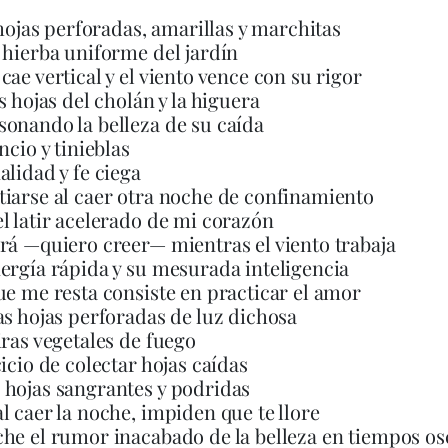
s hojas perforadas, amarillas y marchitas
 hierba uniforme del jardín
cae vertical y el viento vence con su rigor
s hojas del cholán y la higuera
onando la belleza de su caída
ncio y tinieblas
alidad y fe ciega
iarse al caer otra noche de confinamiento
l latir acelerado de mi corazón
rá —quiero creer— mientras el viento trabaja
ergía rápida y su mesurada inteligencia
ue me resta consiste en practicar el amor
as hojas perforadas de luz dichosa
iras vegetales de fuego
cicio de colectar hojas caídas
hojas sangrantes y podridas
l caer la noche, impiden que te llore
he el rumor inacabado de la belleza en tiempos os