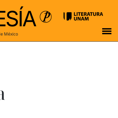
de México
a