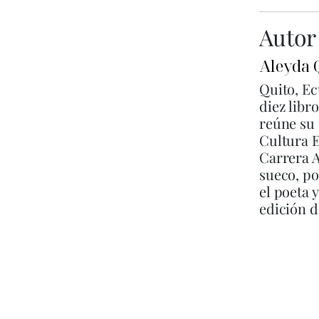
Autor
Aleyda 
Quito, Ec
diez libr
reúne su 
Cultura E
Carrera A
sueco, po
el poeta 
edición 