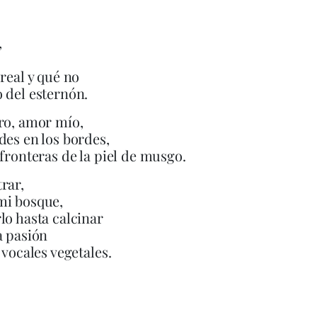
,
 real y qué no
 del esternón.
ro, amor mío,
des en los bordes,
 fronteras de la piel de musgo.
rar,
mi bosque,
lo hasta calcinar
a pasión
 vocales vegetales.