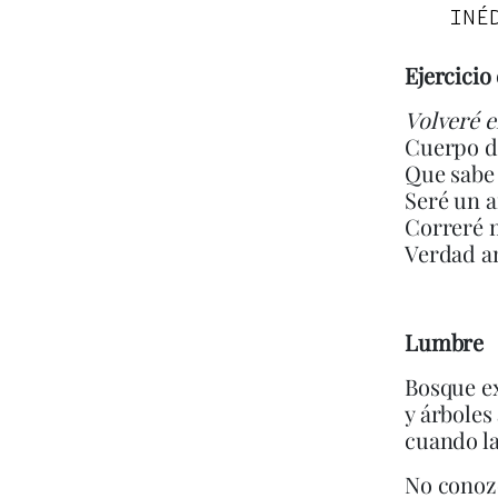
INÉ
Ejercicio 
Volveré e
Cuerpo d
Que sabe 
Seré un a
Correré m
Verdad an
Lumbre
Bosque e
y árboles
cuando l
No conoz