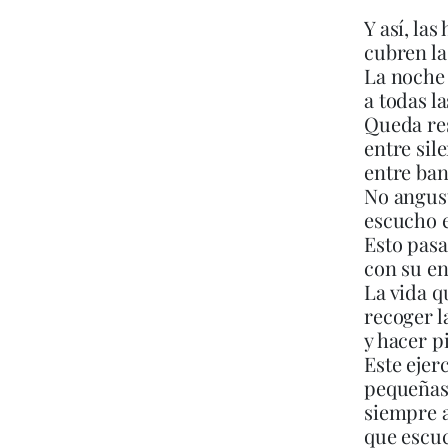
Y así, la
cubren la
La noche 
a todas la
Queda res
entre sile
entre ban
No angust
escucho e
Esto pasa
con su en
La vida q
recoger l
y hacer p
Este ejer
pequeñas 
siempre a
que escuc