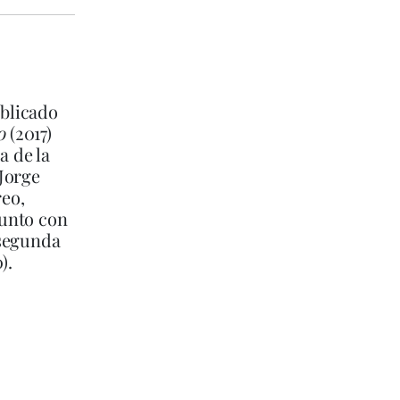
ublicado
o
(2017)
a de la
Jorge
reo,
junto con
 segunda
).