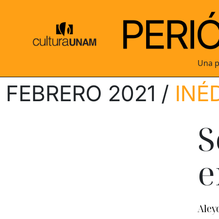
Una p
FEBRERO 2021 /
INÉ
S
e
Aley