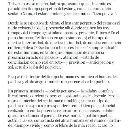
Tal vez, por eso mismo, habrá que asumir que el instante es
paradójico tiempo perpetuo del estar y, con ello, como deja
sentado Xirau, el estar acontece y se da como un “tiempo vivo”.
Desde la perspectiva de Xirau, el instante perpetuo del estar es el
nudo existencial de la presencia: allí donde se unen los tres
4
tiempos del tiempo agustiniano: pasado, presente, futuro.
En el
plano humano, “el tiempo en que estamos [es] el tiempo de
nuestra interioridad, de nuestra intimidad, de nuestra conciencia
5
contemplativa”.
Ese fondo interior es la base “siempre actual”
del estar humano, en tanto que conjunción de memoria —
presencia en acto del pasado—, atención —estado de
conciliación con lo real en acto— y previsión —anticipación y,
así, actualización del porvenir.
Esa patria interior del tiempo humano es también el humus de la
palabra y el almácigo donde brota y crece el verbo poético.
En primera instancia —podría pensarse— la palabra común y
literalmente corriente opera en los dominios del devenir. Pero la
morada interior del ser humano también genera un tipo de
palabra que aspira a corresponderse con el tiempo existencial
realizador o con la potencia re-creadora de las cosas-palabra
que dan sustancia al poema. De ese modo, la palabra poética
actúa, a la vez, como ancla del alma humana en el mundo-jardín-
del-tiempo-vivido y como orfebre de lo más real o, acaso, lo