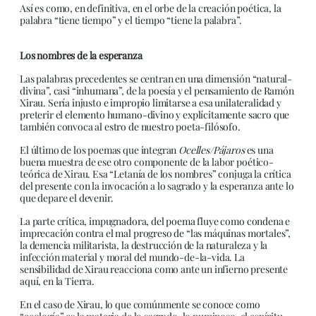
Así es como, en definitiva, en el orbe de la creación poética, la
palabra “tiene tiempo” y el tiempo “tiene la palabra”.
Los nombres de la esperanza
Las palabras precedentes se centran en una dimensión “natural-
divina”, casi “inhumana”, de la poesía y el pensamiento de Ramón
Xirau. Sería injusto e impropio limitarse a esa unilateralidad y
preterir el elemento humano-divino y explícitamente sacro que
también convoca al estro de nuestro poeta-filósofo.
El último de los poemas que integran
Ocelles/Pájaros
es una
buena muestra de ese otro componente de la labor poético-
teórica de Xirau. Esa “Letanía de los nombres” conjuga la crítica
del presente con la invocación a lo sagrado y la esperanza ante lo
que depare el devenir.
La parte crítica, impugnadora, del poema fluye como condena e
imprecación contra el mal progreso de “las máquinas mortales”,
la demencia militarista, la destrucción de la naturaleza y la
infección material y moral del mundo-de-la-vida. La
sensibilidad de Xirau reacciona como ante un infierno presente
aquí, en la Tierra.
En el caso de Xirau, lo que comúnmente se conoce como