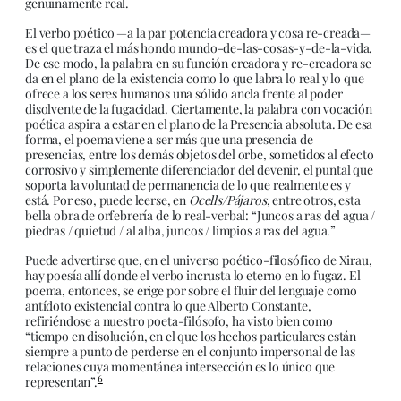
genuinamente real.
El verbo poético —a la par potencia creadora y cosa re-creada—
es el que traza el más hondo mundo-de-las-cosas-y-de-la-vida.
De ese modo, la palabra en su función creadora y re-creadora se
da en el plano de la existencia como lo que labra lo real y lo que
ofrece a los seres humanos una sólido ancla frente al poder
disolvente de la fugacidad. Ciertamente, la palabra con vocación
poética aspira a estar en el plano de la Presencia absoluta. De esa
forma, el poema viene a ser más que una presencia de
presencias, entre los demás objetos del orbe, sometidos al efecto
corrosivo y simplemente diferenciador del devenir, el puntal que
soporta la voluntad de permanencia de lo que realmente es y
está. Por eso, puede leerse, en
Ocells/Pájaros
, entre otros, esta
bella obra de orfebrería de lo real-verbal: “Juncos a ras del agua /
piedras / quietud / al alba, juncos / limpios a ras del agua.”
Puede advertirse que, en el universo poético-filosófico de Xirau,
hay poesía allí donde el verbo incrusta lo eterno en lo fugaz. El
poema, entonces, se erige por sobre el fluir del lenguaje como
antídoto existencial contra lo que Alberto Constante,
refiriéndose a nuestro poeta-filósofo, ha visto bien como
“tiempo en disolución, en el que los hechos particulares están
siempre a punto de perderse en el conjunto impersonal de las
relaciones cuya momentánea intersección es lo único que
6
representan”.