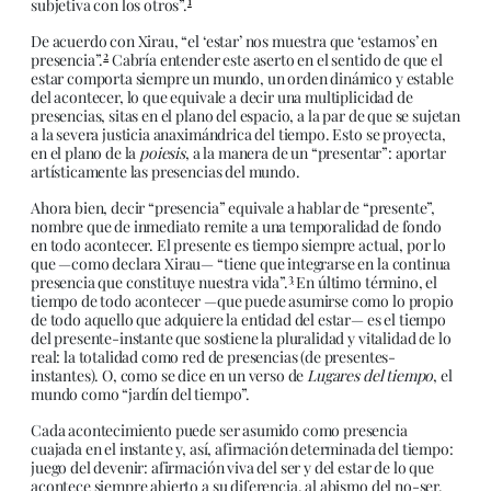
1
subjetiva con los otros”.
De acuerdo con Xirau, “el ‘estar’ nos muestra que ‘estamos’ en
2
presencia”.
Cabría entender este aserto en el sentido de que el
estar comporta siempre un mundo, un orden dinámico y estable
del acontecer, lo que equivale a decir una multiplicidad de
presencias, sitas en el plano del espacio, a la par de que se sujetan
a la severa justicia anaximándrica del tiempo. Esto se proyecta,
en el plano de la
poiesis
, a la manera de un “presentar”: aportar
artísticamente las presencias del mundo.
Ahora bien, decir “presencia” equivale a hablar de “presente”,
nombre que de inmediato remite a una temporalidad de fondo
en todo acontecer. El presente es tiempo siempre actual, por lo
que —como declara Xirau— “tiene que integrarse en la continua
3
presencia que constituye nuestra vida”.
En último término, el
tiempo de todo acontecer —que puede asumirse como lo propio
de todo aquello que adquiere la entidad del estar— es el tiempo
del presente-instante que sostiene la pluralidad y vitalidad de lo
real: la totalidad como red de presencias (de presentes-
instantes). O, como se dice en un verso de
Lugares del tiempo
, el
mundo como “jardín del tiempo”.
Cada acontecimiento puede ser asumido como presencia
cuajada en el instante y, así, afirmación determinada del tiempo:
juego del devenir: afirmación viva del ser y del estar de lo que
acontece siempre abierto a su diferencia, al abismo del no-ser.