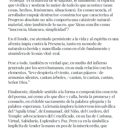
“ecología” es la materia de lo sagrado, lo numinoso, el espíritu
que vivifica y sostiene lo mejor de todo lo que acontece (sean
cosas, hechos, fenómenos, situaciones). En consecuencia, el
arrollador empuje destructor-constructor que caracteriza al
Progreso absoluto no sólo comporta una catástrofe natural-
material, sino también de lo sacro, que Xirau concibe como
7
“inocencia, blancura, simplicidad”.
En el fondo, ese atentado persistente a la vida y al espíritu es una
afrenta impía contra la Presencia, tanto en su modo de
naturaleza herida y mancillada como en el de fundamento y
atmósfera de lo más vital-real.
Pese a todo, también es verdad que, en medio del infierno
generado por los seres humanos, en su mala relación con los
elementos, “leve despierta el viento, cantan pájaros / de
armonías silentes, cantan árboles, / cantan, te cantan, cantan,
Señor Dios.”
Finalmente, dándole sentido a la forma o composición concreta
del poema, así como a lo que dice y calla, brota la promesa y el
consuelo, en el doble sacramento de la palabra-plegaria y la
palabra-esperanza. La letanía implora la intervención salvífica
del “Aguila trina”, de Emmanuel, del Niño, del Cordero, del
Templo: advocaciones del Crucificado, en su faz de Carisma,
Virtud, Sabiduría, Esplendor y Paz. Pero ya en la simbólica
implícita de tender la mano en pos de la misericordia, que