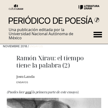
Una publicación editada por la
Universidad Nacional Autónoma de
México
NOVIEMBRE 2018 /
ENSAYOS
Ramón Xirau: el tiempo
tiene la palabra (2)
Josu Landa
ENSAYOS
(Puedes leer
aquí
la primera parte de este ensayo).