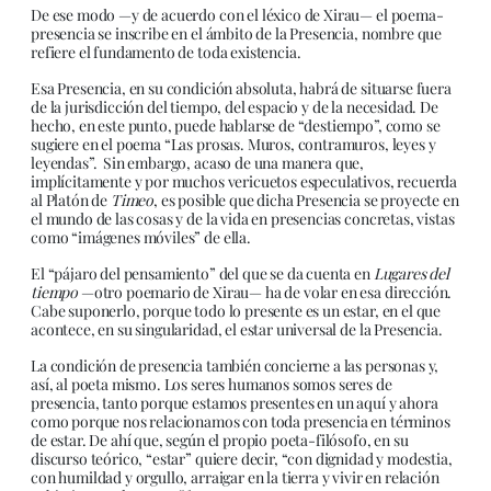
De ese modo —y de acuerdo con el léxico de Xirau— el poema-
presencia se inscribe en el ámbito de la Presencia, nombre que
refiere el fundamento de toda existencia.
Esa Presencia, en su condición absoluta, habrá de situarse fuera
de la jurisdicción del tiempo, del espacio y de la necesidad. De
hecho, en este punto, puede hablarse de “destiempo”, como se
sugiere en el poema “Las prosas. Muros, contramuros, leyes y
leyendas”. Sin embargo, acaso de una manera que,
implícitamente y por muchos vericuetos especulativos, recuerda
al Platón de
Timeo
, es posible que dicha Presencia se proyecte en
el mundo de las cosas y de la vida en presencias concretas, vistas
como “imágenes móviles” de ella.
El “pájaro del pensamiento” del que se da cuenta en
Lugares del
tiempo
—otro poemario de Xirau— ha de volar en esa dirección.
Cabe suponerlo, porque todo lo presente es un estar, en el que
acontece, en su singularidad, el estar universal de la Presencia.
La condición de presencia también concierne a las personas y,
así, al poeta mismo. Los seres humanos somos seres de
presencia, tanto porque estamos presentes en un aquí y ahora
como porque nos relacionamos con toda presencia en términos
de estar. De ahí que, según el propio poeta-filósofo, en su
discurso teórico, “estar” quiere decir, “con dignidad y modestia,
con humildad y orgullo, arraigar en la tierra y vivir en relación