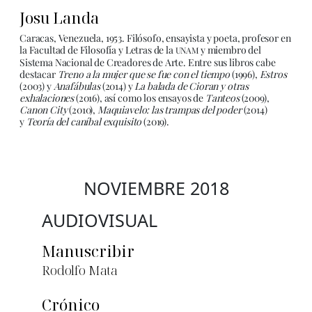
Josu Landa
Caracas, Venezuela, 1953. Filósofo, ensayista y poeta, profesor en
la Facultad de Filosofía y Letras de la
y miembro del
UNAM
Sistema Nacional de Creadores de Arte. Entre sus libros cabe
destacar
Treno a la mujer que se fue con el tiempo
(1996),
Estros
(2003) y
Anafábulas
(2014) y
La balada de Cioran y otras
exhalaciones
(2016), así como los ensayos de
Tanteos
(2009),
Canon City
(2010),
Maquiavelo: las trampas del poder
(2014)
y
Teoría del caníbal exquisito
(2019).
NOVIEMBRE 2018
AUDIOVISUAL
Manuscribir
Rodolfo Mata
Crónico