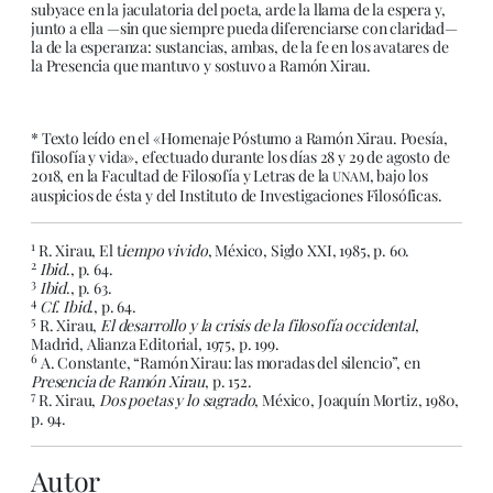
subyace en la jaculatoria del poeta, arde la llama de la espera y,
junto a ella —sin que siempre pueda diferenciarse con claridad—
la de la esperanza: sustancias, ambas, de la fe en los avatares de
la Presencia que mantuvo y sostuvo a Ramón Xirau.
* Texto leído en el «Homenaje Póstumo a Ramón Xirau. Poesía,
filosofía y vida», efectuado durante los días 28 y 29 de agosto de
2018, en la Facultad de Filosofía y Letras de la
, bajo los
UNAM
auspicios de ésta y del Instituto de Investigaciones Filosóficas.
1
R. Xirau, El t
iempo vivido
, México, Siglo XXI, 1985, p. 60.
2
Ibid
., p. 64.
3
Ibid
., p. 63.
4
Cf. Ibid
., p. 64.
5
R. Xirau,
El desarrollo y la crisis de la filosofía occidental
,
Madrid, Alianza Editorial, 1975, p. 199.
6
A. Constante, “Ramón Xirau: las moradas del silencio”, en
Presencia de Ramón Xirau
, p. 152.
7
R. Xirau,
Dos poetas y lo sagrado
, México, Joaquín Mortiz, 1980,
p. 94.
Autor