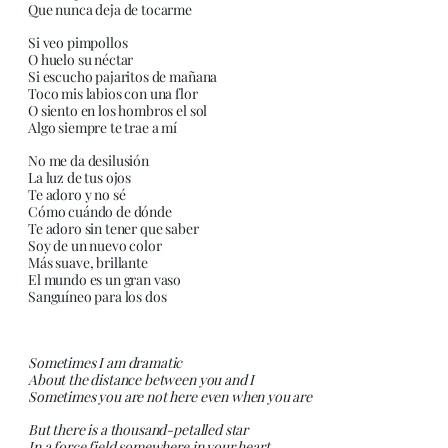
Que nunca deja de tocarme
Si veo pimpollos
O huelo su néctar
Si escucho pajaritos de mañana
Toco mis labios con una flor
O siento en los hombros el sol
Algo siempre te trae a mí
No me da desilusión
La luz de tus ojos
Te adoro y no sé
Cómo cuándo de dónde
Te adoro sin tener que saber
Soy de un nuevo color
Más suave, brillante
El mundo es un gran vaso
Sanguíneo para los dos
Sometimes I am dramatic
About the distance between you and I
Sometimes you are not here even when you are
But there is a thousand-petalled star
In a force field somewhere in your heart