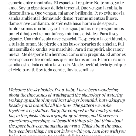
espacio entre montañas. El espacio al respirar. No te amo, yo te
amo. Soy tu gigantesca delicia terrenal. Que vengan la rabia, la
desconfianza. Que vengan, mi amor, brillando. Pero evitemos la
sandía ambiental, demasiado denso. Tenme mientras llueve,
dame suave confianza. Sostén este huso horario de esperar.
Juntos somos una boca y se hace agua. Juntos nos preguntamos
por el dibujo entre montañas y mínimos cristales. Para ti soy
gigante. Una minúscula nave espacial. Despierto a la certidumbre
a tu lado, amor. Me pierdo en los husos horarios de anhelar. Fui
una semilla de sandía. Me marchité. Para ti me pudrí, ahora soy
nueva. Me desperté tan hermosa como una pregunta. El amor es
ese espacio entre montañas que une la distancia. El amor es una
sandía estrellada contra la vereda. Me desperté abierta igual que
el cielo para ti. Soy toda coraje, lluvia, semillas.
Welcome the sky inside of you, baby. I have been wondering
about the time zones of waiting and the phenology of watering.
Waking up inside of myself isn’t always beautiful, but waking up
beside you is beautiful all the time. The pattern we make
together is crystalline. Baby, the compost in the biodegradable
bag in the plastic bin is a symphony of decay, and flowers are
sometimes spaceships. All beautiful things die, but think about
the space between mountains anyways. Think about the space
between breathing. I am not in love with you, I am love with you,