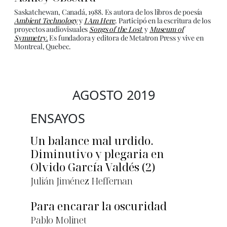
Saskatchewan, Canadá, 1988. Es autora de los libros de poesía
Ambient Technology
y
I Am Here
. Participó en la escritura de los
proyectos audiovisuales
Songs of the Lost
y
Museum of
Symmetry
.
Es fundadora y editora de Metatron Press y vive en
Montreal, Quebec.
AGOSTO 2019
ENSAYOS
Un balance mal urdido.
Diminutivo y plegaria en
Olvido García Valdés (2)
Julián Jiménez Heffernan
Para encarar la oscuridad
Pablo Molinet