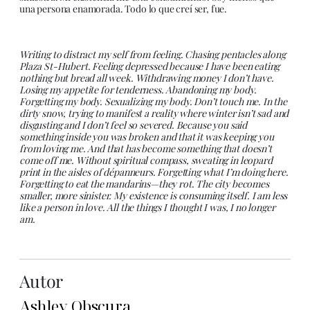
una persona enamorada. Todo lo que creí ser, fue.
Writing to distract my self from feeling. Chasing pentacles along
Plaza St-Hubert. Feeling depressed because I have been eating
nothing but bread all week. Withdrawing money I don’t have.
Losing my appetite for tenderness. Abandoning my body.
Forgetting my body. Sexualizing my body. Don’t touch me. In the
dirty snow, trying to manifest a reality where winter isn’t sad and
disgusting and I don’t feel so severed. Because you said
something inside you was broken and that it was keeping you
from loving me. And that has become something that doesn’t
come off me. Without spiritual compass, sweating in leopard
print in the aisles of dépanneurs. Forgetting what I’m doing here.
Forgetting to eat the mandarins—they rot. The city becomes
smaller, more sinister. My existence is consuming itself. I am less
like a person in love. All the things I thought I was, I no longer
am.
Autor
Ashley Obscura