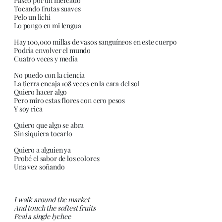
Paseo por un mercado
Tocando frutas suaves
Pelo un lichi
Lo pongo en mi lengua
Hay 100,000 millas de vasos sanguíneos en este cuerpo
Podría envolver el mundo
Cuatro veces y media
No puedo con la ciencia
La tierra encaja 108 veces en la cara del sol
Quiero hacer algo
Pero miro estas flores con cero pesos
Y soy rica
Quiero que algo se abra
Sin siquiera tocarlo
Quiero a alguien ya
Probé el sabor de los colores
Una vez soñando
I walk around the market
And touch the softest fruits
Peal a single lychee