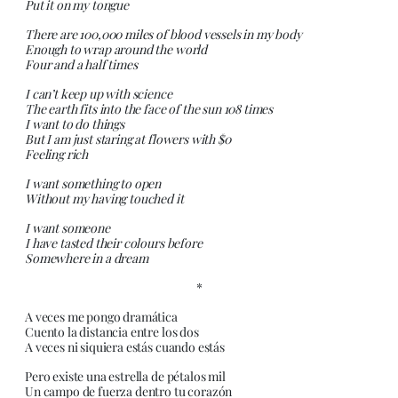
Put it on my tongue
There are 100,000 miles of blood vessels in my body
Enough to wrap around the world
Four and a half times
I can’t keep up with science
The earth fits into the face of the sun 108 times
I want to do things
But I am just staring at flowers with $0
Feeling rich
I want something to open
Without my having touched it
I want someone
I have tasted their colours before
Somewhere in a dream
*
A veces me pongo dramática
Cuento la distancia entre los dos
A veces ni siquiera estás cuando estás
Pero existe una estrella de pétalos mil
Un campo de fuerza dentro tu corazón