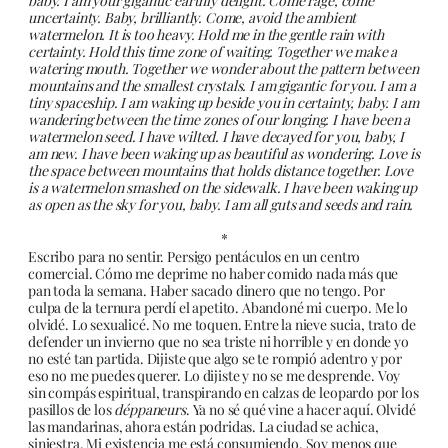
baby. I am your gigantic earthly delight. Come rage, come
uncertainty. Baby, brilliantly. Come, avoid the ambient
watermelon. It is too heavy. Hold me in the gentle rain with
certainty. Hold this time zone of waiting. Together we make a
watering mouth. Together we wonder about the pattern between
mountains and the smallest crystals. I am gigantic for you. I am a
tiny spaceship. I am waking up beside you in certainty, baby. I am
wandering between the time zones of our longing. I have been a
watermelon seed. I have wilted. I have decayed for you, baby, I
am new. I have been waking up as beautiful as wondering. Love is
the space between mountains that holds distance together. Love
is a watermelon smashed on the sidewalk. I have been waking up
as open as the sky for you, baby. I am all guts and seeds and rain.
*
Escribo para no sentir. Persigo pentáculos en un centro
comercial. Cómo me deprime no haber comido nada más que
pan toda la semana. Haber sacado dinero que no tengo. Por
culpa de la ternura perdí el apetito. Abandoné mi cuerpo. Me lo
olvidé. Lo sexualicé. No me toquen. Entre la nieve sucia, trato de
defender un invierno que no sea triste ni horrible y en donde yo
no esté tan partida. Dijiste que algo se te rompió adentro y por
eso no me puedes querer. Lo dijiste y no se me desprende. Voy
sin compás espiritual, transpirando en calzas de leopardo por los
pasillos de los
déppaneurs
. Ya no sé qué vine a hacer aquí. Olvidé
las mandarinas, ahora están podridas. La ciudad se achica,
siniestra. Mi existencia me está consumiendo. Soy menos que