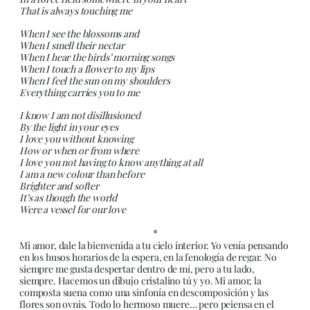
That is always touching me
When I see the blossoms and
When I smell their nectar
When I hear the birds’ morning songs
When I touch a flower to my lips
When I feel the sun on my shoulders
Everything carries you to me
I know I am not disillusioned
By the light in your eyes
I love you without knowing
How or when or from where
I love you not having to know anything at all
I am a new colour than before
Brighter and softer
It’s as though the world
Were a vessel for our love
*
Mi amor, dale la bienvenida a tu cielo interior. Yo venía pensando
en los husos horarios de la espera, en la fenología de regar. No
siempre me gusta despertar dentro de mí, pero a tu lado,
siempre. Hacemos un dibujo cristalino tú y yo. Mi amor, la
composta suena como una sinfonía en descomposición y las
flores son ovnis. Todo lo hermoso muere… pero peiensa en el