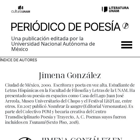
Una publicación editada por la
Universidad Nacional Autónoma de
México
ÍNDICE DE AUTORES
Jimena González
Ciudad de México, 2000. Escritora y poeta en voz alta. Estudiante de
Letras Hispánicas en la Facultad de Filosofía y Letras de la UNAM. Ha
presentado su poesía en espacios como Casa del Lago Juan José
Arreola, Museo Universitario del Chopo y el Festival Lit&Luz, entre
otros. En 2017 publicó
Nombrar la sangre
(Editorial Versonautas). Es
parte del Colectivo POM y becaria creativa del Centro
Transdisciplinario Poesía y Trayecto, A. C. Poemas suyos fueron
incluidos en
Tsunami
(Sexto Piso, 2018).