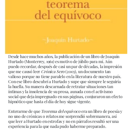
Desde hace muchos años, la publicación de un libro de Joaquín
Hurtado (Monterrey, 1961) es motivo de júbilo para mí. Aún
puedo recordar, después de casi un par de décadas, la impresión
que me causó leer
Crónica Sero
(2003), un documento tan
valioso porque no tiene paralelo en la literatura de nuestro país.
Con ese libro descubrí a Hurtado y supe que siempre le seguiría
la huella. Su manera descarnada de retratar situaciones tan
íntimas y la insolencia de su prosa, aunada con el activismo
social que deja impregnado en sus páginas, conjuraron un efecto
hipnótico que hasta el día de hoy sigue vigente.
Enterarme de que
Teorema del equívoco
era un libro de poesía y
no uno de crónicas o relatos me sorprendió sobremanera, así
que leer a Hurtado en estrofas y no en párrafos resultó ser una
experiencia para la que nada pudo haberme preparado.