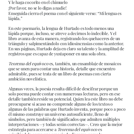
Y le haga cocorito en el chimuelo
¡Por favor, no se lo digas a nadie!
Enseguida cierra el poema con el siguiente verso: “Mi lengua es
lápida.”
En este poemario, la lengua de Hurtado es todo menos una
lápida porque, incluso, se atreve a decirnos lo indecible. Y el
libro avanza de esta manera, registrando los quehaceres de un
triángulo y salpimentándolo con idiosincrasias como la anterior.
En sus páginas, Hurtado deja en claro su talento y la amplitud de
registros que es capaz de yuxtaponer en una sola obra.
Teorema del equívoco
es, también, un ensamblaje de mosaicos
que se unen para contar una historia, detalle que encuentro
admirable, pues se trata de un libro de poemas con cierta
ambición novelística.
Algunas veces, la poesía resulta difícil de descifrar porque un
solo poema puede contar con numerosas lecturas, pero en ese
detalle también reside su potencial. Quien lea este libro no debe
preocuparse si acaso no comprende alguno de los textos o
algunas de las palabras que Hurtado inventa, porque poco a poco
él mismo construye un universo autosuficiente, lleno de
símbolos, pero también de significados que admiten múltiples
interpretaciones —y todas serán correctas—. Creo que la mejor
estrategia para acercarse a
Teorema del equívoco
es