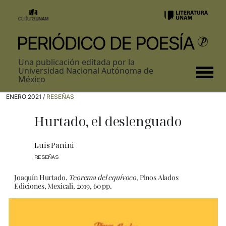
Una publicación editada por la
Universidad Nacional Autónoma de
México
ENERO 2021 /
RESEÑAS
Hurtado, el deslenguado
Luis Panini
RESEÑAS
Joaquín Hurtado,
Teorema del equívoco
, Pinos Alados
Ediciones, Mexicali, 2019, 60 pp.