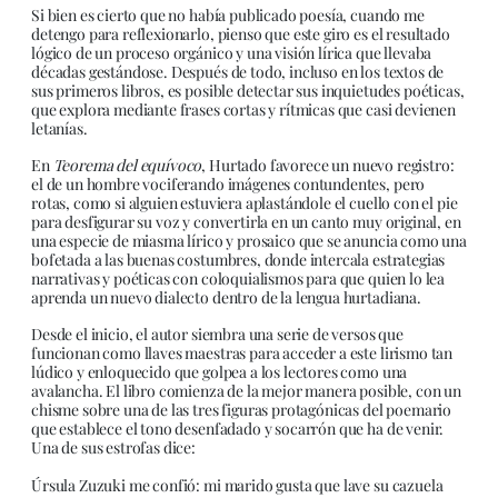
Si bien es cierto que no había publicado poesía, cuando me
detengo para reflexionarlo, pienso que este giro es el resultado
lógico de un proceso orgánico y una visión lírica que llevaba
décadas gestándose. Después de todo, incluso en los textos de
sus primeros libros, es posible detectar sus inquietudes poéticas,
que explora mediante frases cortas y rítmicas que casi devienen
letanías.
En
Teorema del equívoco
, Hurtado favorece un nuevo registro:
el de un hombre vociferando imágenes contundentes, pero
rotas, como si alguien estuviera aplastándole el cuello con el pie
para desfigurar su voz y convertirla en un canto muy original, en
una especie de miasma lírico y prosaico que se anuncia como una
bofetada a las buenas costumbres, donde intercala estrategias
narrativas y poéticas con coloquialismos para que quien lo lea
aprenda un nuevo dialecto dentro de la lengua hurtadiana.
Desde el inicio, el autor siembra una serie de versos que
funcionan como llaves maestras para acceder a este lirismo tan
lúdico y enloquecido que golpea a los lectores como una
avalancha. El libro comienza de la mejor manera posible, con un
chisme sobre una de las tres figuras protagónicas del poemario
que establece el tono desenfadado y socarrón que ha de venir.
Una de sus estrofas dice:
Úrsula Zuzuki me confió: mi marido gusta que lave su cazuela