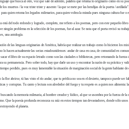
enguaje que busca al otro, voz que sale de adentro, palabra que retoma lo originario como en su p
de los muertos / la voz triste triste y ausente / la que se mete por las hendijas de la puerta / astilla
 para quien retoma los legados milenarios, para quien voltea la mirada pues ninguna cultura fue o e
ca está del todo redondo y logrado, completo, me refiero a los poemas, pero con este pequeño libr
ve ningún problema en la selección de los poemas, fue al azar. Se nota que el poeta revisó su traba
es, una antología.
tuación de las lenguas originarias de América, habría que realizar un trabajo como lo hicieron los m
o lo hacen actualmente las sectas estadounidenses: andar de casa en casa, de comunidad en comun
, sacar el libro de su espacio letrado como son las ciudades o bibliotecas, pero retomando la fuerza de
para su permanencia. Pero sobre todo, hay que darle un uso y encontrar la razón de su práctica y val
tiempo perdido, pues es muy lamentable la situación de marginación social de la gente hablante de 
o la flor abrirse, tú has visto el río andar; que tu prédica no sea en el desierto, tampoco puede ser 
ticas y corruptas. Tu canto y lectura son alrededor del fuego y tu respeto es a quien nos alimenta: l
buscando la memoria milenaria, al hombre creador y lúdico, al que se asombra por la fuerza de la 
ismo. Que la poesía profunda reconozca su raíz en estos tiempos tan devastadores, donde sólo uno
estruyendo el planeta.