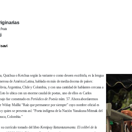
iginarias
chua
i
isavi
, Quichua o Ketchua según la variante o como deseen escribirla, es la lengua
merosa de América Latina, hablada en más de media docena de países:
livia, Argentina, Chile y Colombia, y con una cantidad de hablantes cercana a
 Esto lo ubica con un enorme caudal de poetas, uno de ellos es Carlos
bajo fue comentado en
Periódico de Poesía
núm. 57. Ahora abordaremos
e Wiñay Mallki “Raíz que permanece por siempre” cuyo nombre oficial es
y quien se presenta así: “Poeta indígena de la Nación Yanakuna Mitmak del
auca, Colombia.”
 su currículo tomado del libro
Kentipay llattantutamanta. El colibrí de la