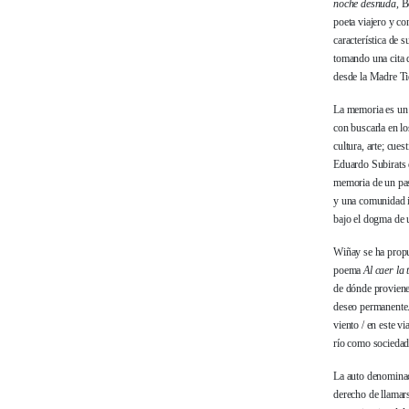
noche desnuda
, 
poeta viajero y co
característica de 
tomando una cita 
desde la Madre Tie
La memoria es un 
con buscarla en lo
cultura, arte; cue
Eduardo Subirats 
memoria de un pas
y una comunidad ig
bajo el dogma de u
Wiñay se ha propue
poema
Al caer la 
de dónde proviene
deseo permanente
viento / en este v
río como sociedad
La auto denominac
derecho de llamars