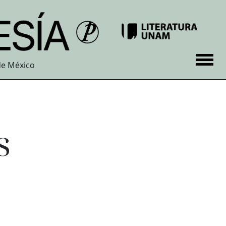
de México
s