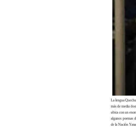
La lengua Quechua
más de media docen
ubica con un enor
algunos poemas de
de la Nación Yan