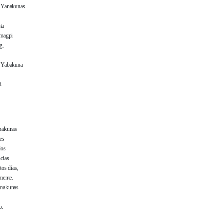
i Yanakunas
ta
imagpi
g,
i Yabakuna
i.
anakunas
es
dos
cias
tos días,
mente.
anakunas
o.