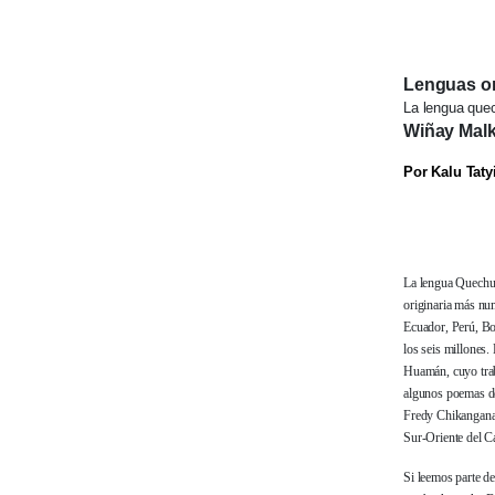
Lenguas or
La lengua que
Wiñay Malk
Por Kalu Taty
La lengua Quechua
originaria más nu
Ecuador, Perú, Bo
los seis millones.
Huamán, cuyo tra
algunos poemas d
Fredy Chikangana 
Sur-Oriente del C
Si leemos parte de