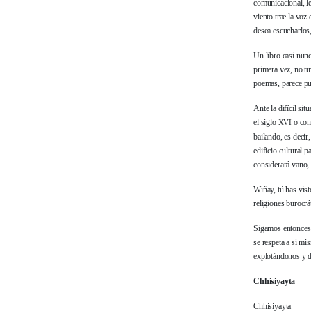
comunicacional, l
viento trae la voz 
desea escucharlos,
Un libro casi nun
primera vez, no tu
poemas, parece pu
Ante la difícil si
el siglo
o com
XVI
bailando, es decir
edificio cultural 
considerará vano, 
Wiñay, tú has vist
religiones burocrá
Sigamos entonces 
se respeta a sí m
explotándonos y d
Chhisiyayta
Chhisiyayta