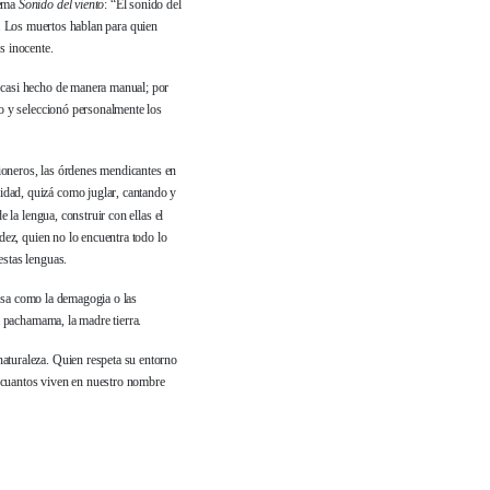
oema
Sonido del viento
: “El sonido del
da”. Los muertos hablan para quien
s inocente.
o casi hecho de manera manual; por
jo y seleccionó personalmente los
isioneros, las órdenes mendicantes en
idad, quizá como juglar, cantando y
 la lengua, construir con ellas el
idez, quien no lo encuentra todo lo
estas lenguas.
falsa como la demagogia o las
a pachamama, la madre tierra.
naturaleza. Quien respeta su entorno
s cuantos viven en nuestro nombre