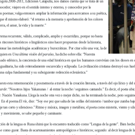
Bogotá 2008-2011, Ediciones Catapulta, nos damos cuenta que se trata de un
nocedor; viajero en el sentido interno y externo, y conocedor por la
sus poemas; valga entonces ampliar la información para acercarnos a su poética,
que él mismo elaboró: “el retorno a la memoria y aprehensión de los colores
rra, el amor, la vida y la muerte.”
tema recurrente, válido, complicado, amplio y escurridizo, porque no basta
s rincones históricos o lingüísticos sino hacer propuestas desde la historia,
stionar las metodologías académicas y burocráticas. Por citar sólo una voz, la de
quien en
Una última visión del paraíso
, ha dicho sobre ella: “Nuestra
ado edénico, la conciencia de una edad histórica en que los humanos convivían con los dioses en 
ualitaria, ha sido reiteradamente oscurecida y eclipsada. La civilización cristiana destruyó sus hue
na culpa fundamental y su subsiguiente redención eclesiástica.”
sto esta rememoración y posmemoria a través de la creación literaria, a través del ojo lírico y del
tarde
: “Nosotros hijos Yakanunas / al entrar la noche / seguimos cantando.” Es decir, el poeta ubic
: Nación Yanakuna. Llega la noche otra vez o mejor dicho, no ha terminado la noche, pero seguim
. En el poema
El río
, dice: “Soy ese pez que salta de las orillas del misterio / tambor que zumba baj
iaje tan corto y silencioso.” Ritmo y música, imagen y metáfora; el poeta como misterio, viento y sil
 y movimiento, se sabe pequeño y caminante.
ión de la lengua es Runa shimi que lo encuentro traducido como “Lengua de la gente”. Bien hecho,
e como guste. Basta de acartonamientos antropológicos e históricos; segundo: al decir lengua de la