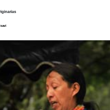
iginarias
isavi