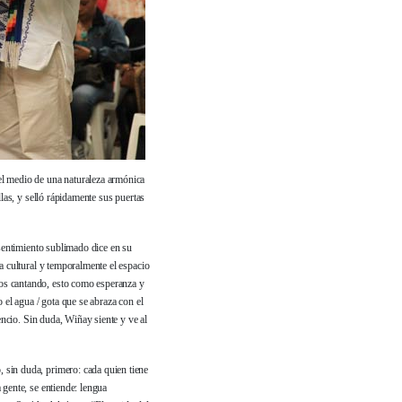
el medio de una naturaleza armónica
llas, y selló rápidamente sus puertas
 sentimiento sublimado dice en su
a cultural y temporalmente el espacio
os cantando, esto como esperanza y
o el agua / gota que se abraza con el
encio. Sin duda, Wiñay siente y ve al
 sin duda, primero: cada quien tiene
 gente, se entiende: lengua