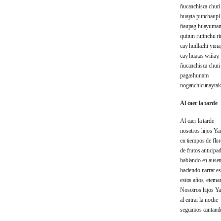
ñucanchisca chur
huayta punchaupi
ñaupag huayuman
quirun rurinchu r
cay huillachi yuna
cay huatas wiñay.
ñucanchisca chur
pagashunam
noganchicunaytak
Al caer la tarde
Al caer la tarde
nosotros hijos Y
en tiempos de flor
de frutos anticipa
hablando en ausen
haciendo narrar es
estos años, eterna
Nosotros hijos Y
al entrar la noche
seguimos cantand