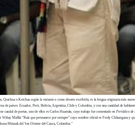
, Quichua o Ketchua según la variante o como deseen escribirla, es la lengua originaria más nume
a de países: Ecuador, Perú, Bolivia, Argentina, Chile y Colombia, y con una cantidad de hablantes
me caudal de poetas, uno de ellos es Carlos Huamán, cuyo trabajo fue comentado en
Periódico de 
 Wiñay Mallki “Raíz que permanece por siempre” cuyo nombre oficial es Fredy Chikangana y quie
akuna Mitmak del Sur-Oriente del Cauca, Colombia.”