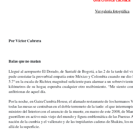
Una crónica cachaca
Ver galería fotográfica
Por Víctor Cabrera
Balas que no matan
Llegué al aeropuerto El Dorado, de Santafé de Bogotá, a las 2 de la tarde del 
pude constatar la proverbial empatía entre México y Colombia cuando me dio 
5.7° en la escala de Richter, magnitud suficiente para alarmar a un sobrevivien
kilómetros de su hogar, esperaba cualquier otro recibimiento. “Me siento com
anfitrionas de aquel día.
Por la noche, en Gaira Cumbia House, el afamado restaurante de los hermanos Vi
todas las mesas se centraban en el doble terremoto de la tarde: el que interrump
ministro del Interior con el anuncio de la muerte, en marzo de este 2008, de Ma
guerrillero en activo más viejo del mundo y figura emblemática de las Fuerza
nación de la cumbia y el vallenato y de las trepidantes caderas de Shakira, lo
allá de la superficie.