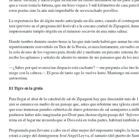
que a veces toma la fortuna, que me hizo viajar a 3 mil kilómetros de casa para 
estos poetas sino la aún más improbable de ser escuchado por ellos.
La experiencia fue de algún modo anticipada un día antes, cuando el continge
tren (previsto en el programa del festival) a la cercana ciudad de Zipaquirá, fam
impresionante templo erigido en el inmenso socavón de una mina salina:
Dando tumbos durante cuatro horas (a las que más tarde habrá que sumar las otras
repentinamente convertido en Tren de la Poesía, avanza lentamente, envuelto en 
la cola de uno de los vagones para, desde ahí y mediante un precario sistema de 
recibe los aplausos y señales de aliento lo mismo de sus paisanos que de los rec
―¿Sabes por qué avanza tan despacio este cacharro? ―me pregunta a las tres ho
niego con la cabeza―. El peso de tanto ego lo vuelve lento. Mantengo mi sonri
autoestima.
El Tigre en la gruta
Para llegar al altar de la catedral de sal de Zipaquirá hay que descender más de
aire se enrarece en medio de un paisaje que, antes que referirme una iglesia cri
que esas inmensas paredes cubiertas de duros goterones de sal semejantes a mill
pudieron haber sido imaginadas por Doré para ilustrar algún pasaje del “
Inferno
reina en el lugar me recuerda que si Dios está en todas partes, habitará también e
Programada para llevarse a cabo en el altar mayor del imponente templo, la lect
estará a cargo del duranguense José Ángel Leyva, el samario (del puerto de Sa