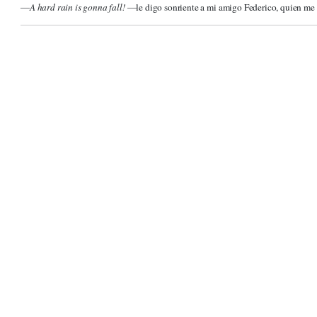
―
A hard rain is gonna fall!
―le digo sonriente a mi amigo Federico, quien me br