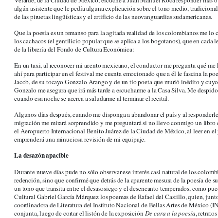
Velarde, de la Ciudad de México, escuché a Juan Manuel Roca responder más o 
algún asistente que le pedía alguna explicación sobre el tono medio, tradiciona
de las piruetas lingüísticas y el artificio de las neovanguardias sudamericanas.
Que la poesía es un remanso para la agitada realidad de los colombianos me lo c
los cachacos (el gentilicio popular que se aplica a los bogotanos), que en cada le
de la librería del Fondo de Cultura Económica:
En un taxi, al reconocer mi acento mexicano, el conductor me pregunta qué me 
ahí para participar en el festival me cuenta emocionado que a él le fascina la p
Jacob, de su tocayo Gonzalo Arango y de un tío poeta que murió inédito y cuyo
Gonzalo me asegura que irá más tarde a escucharme a la Casa Silva. Me despido 
cuando esa noche se acerca a saludarme al terminar el recital.
Algunos días después, cuando me disponga a abandonar el país y al responderle
migración me mirará sorprendido y me preguntará si no llevo conmigo un libro q
el Aeropuerto Internacional Benito Juárez de la Ciudad de México, al leer en el 
emprenderá una minuciosa revisión de mi equipaje.
La desazón apacible
Durante nueve días pude no sólo observar ese interés casi natural de los colomb
redención, sino que confirmé que detrás de la aparente mesura de la poesía de su 
un tono que transita entre el desasosiego y el desencanto temperados, como pue
Cultural Gabriel García Márquez los poemas de Rafael del Castillo, quien, ju
coordinadora de Literatura del Instituto Nacional de Bellas Artes de México (IN
conjunta, luego de cortar el listón de la exposición
De cara a la poesía
, retrat