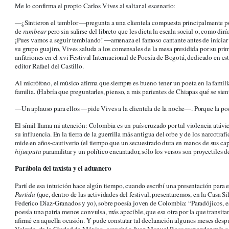
Me lo confirma el propio Carlos Vives al saltar al escenario:
―¿Sintieron el temblor ―pregunta a una clientela compuesta principalmente p
de
rumbear
pero sin salirse del libreto que les dicta la escala social o, como d
¡Pues vamos a seguir temblando! ―amenaza el famoso cantante antes de iniciar 
su grupo guajiro, Vives saluda a los comensales de la mesa presidida por su pr
anfitriones en el xvi Festival Internacional de Poesía de Bogotá, dedicado en e
editor Rafael del Castillo.
Al micrófono, el músico afirma que siempre es bueno tener un poeta en la familia
familia. (Habría que preguntarles, pienso, a mis parientes de Chiapas qué se siente
―Un aplauso para ellos ―pide Vives a la clientela de la noche―. Porque la po
El símil llama mi atención: Colombia es un país cruzado por tal violencia atávic
su influencia. En la tierra de la guerrilla más antigua del orbe y de los narcotraf
mide en años-cautiverio (el tiempo que un secuestrado dura en manos de sus capt
hijueputa
paramilitar y un político encantador, sólo los versos son proyectiles d
Parábola del taxista y el aduanero
Partí de esa intuición hace algún tiempo, cuando escribí una presentación para e
Partida
(que, dentro de las actividades del festival, presentaremos, en la Casa Si
Federico Díaz-Granados y yo), sobre poesía joven de Colombia: “Paradójicos, 
poesía una patria menos convulsa, más apacible, que esa otra por la que transita
afirmé en aquella ocasión. Y pude constatar tal declaración algunos meses des