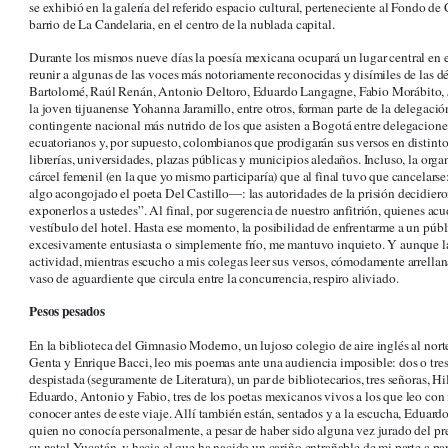
se exhibió en la galería del referido espacio cultural, perteneciente al Fondo 
barrio de La Candelaria, en el centro de la nublada capital.
Durante los mismos nueve días la poesía mexicana ocupará un lugar central en el
reunir a algunas de las voces más notoriamente reconocidas y disímiles de las d
Bartolomé, Raúl Renán, Antonio Deltoro, Eduardo Langagne, Fabio Morábito, 
la joven tijuanense Yohanna Jaramillo, entre otros, forman parte de la delegació
contingente nacional más nutrido de los que asisten a Bogotá entre delegacione
ecuatorianos y, por supuesto, colombianos que prodigarán sus versos en distintos 
librerías, universidades, plazas públicas y municipios aledaños. Incluso, la organ
cárcel femenil (en la que yo mismo participaría) que al final tuvo que cancelar
algo acongojado el poeta Del Castillo―: las autoridades de la prisión decidiero
exponerlos a ustedes”. Al final, por sugerencia de nuestro anfitrión, quienes acu
vestíbulo del hotel. Hasta ese momento, la posibilidad de enfrentarme a un públ
excesivamente entusiasta o simplemente frío, me mantuvo inquieto. Y aunque l
actividad, mientras escucho a mis colegas leer sus versos, cómodamente arrella
vaso de aguardiente que circula entre la concurrencia, respiro aliviado.
Pesos pesados
En la biblioteca del Gimnasio Moderno, un lujoso colegio de aire inglés al nor
Genta y Enrique Bacci, leo mis poemas ante una audiencia imposible: dos o tres 
despistada (seguramente de Literatura), un par de bibliotecarios, tres señoras, Hi
Eduardo, Antonio y Fabio, tres de los poetas mexicanos vivos a los que leo con
conocer antes de este viaje. Allí también están, sentados y a la escucha, Eduar
quien no conocía personalmente, a pesar de haber sido alguna vez jurado del p
su natal Yucatán, y hacia el que ha nacido un cariño entrañable de mi parte a par