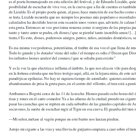
es el poeta homenajeado en esta edición del festival, y de Eduardo Lizalde, quien
posibilidad de escuchar de viva voz, en la cueva que a fin de cuentas es tambié
de Lizalde. Es el propio poeta quien, al paso, hace mención de ese hecho como d
se trata. Lizalde recuerda que no siempre los poemas más populares o recordados 
calculador, ha decidido leer en esta ocasión unos versos que, advierte, le calza
esta gruta. Entonces su voz gravísima resuena como si surgiera de las propias pa
tanto y tanto amor se pudra, oh dioses;/ que se pierda/ tanto increíble amor./ [
tierra.// Es esto, dioses, poderosos amigos, perros, niños, animales domésticos, s
Es esa misma voz poderosa, potentísima, el timbre de esa voz el que llena de ren
Todo lo grande y lo dorado/ viene del odio./ el tiempo es odio.// Dicen que Dios
los infinitos leones azules/ del cosmos;/ que se odiaba para existir.”
Y es la voz la que electriza e inflama el ámbito, la que nos alza en vilo para de
en la fortuna extraña que me hizo testigo aquí, allá, en la lejana mina, de este a
paradójicas epifanías. No hay ni siquiera tiempo de asimilarlo: quienes asistimos
abandonamos de prisa la gruta pues, en el centro del villorrio, el tren está a punto
Arribamos a Bogotá cerca de las 11 de la noche. Hemos pasado ocho horas del día
risas y rones en el carro comedor. Ya a las afueras de la ciudad, prendo un cigar
pasar las casuchas que se repiten en cada suburbio de las grandes capitales de A
socavones, la suerte de escuchar rugir al Tigre en esa cueva. El guardia del tren 
―Mi señor, métase al vagón porque en este barrio nos lanzan piedras.
Arrojo mi cigarro a las vías y una lluvia de guijarros empieza a caer sobre el tren