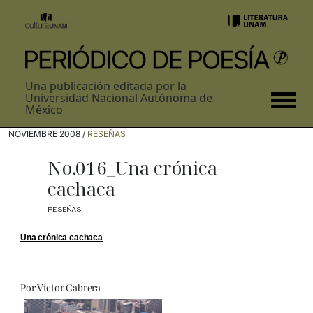
Una publicación editada por la
Universidad Nacional Autónoma de
México
NOVIEMBRE 2008 /
RESEÑAS
No.016_Una crónica
cachaca
RESEÑAS
Una crónica cachaca
Por Víctor Cabrera