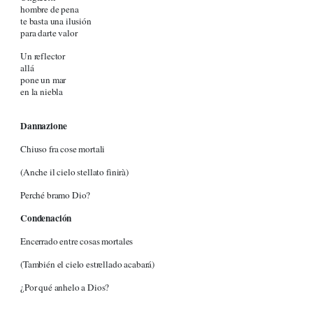
hombre de pena
te basta una ilusión
para darte valor
Un reflector
allá
pone un mar
en la niebla
Dannazione
Chiuso fra cose mortali
(Anche il cielo stellato finirà)
Perché bramo Dio?
Condenación
Encerrado entre cosas mortales
(También el cielo estrellado acabará)
¿Por qué anhelo a Dios?