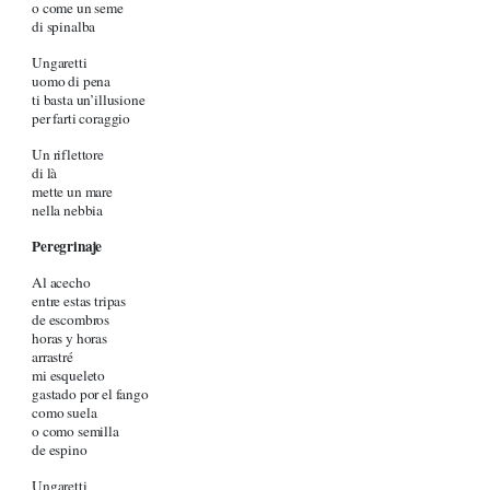
o come un seme
di spinalba
Ungaretti
uomo di pena
ti basta un’illusione
per farti coraggio
Un riflettore
di là
mette un mare
nella nebbia
Peregrinaje
Al acecho
entre estas tripas
de escombros
horas y horas
arrastré
mi esqueleto
gastado por el fango
como suela
o como semilla
de espino
Ungaretti