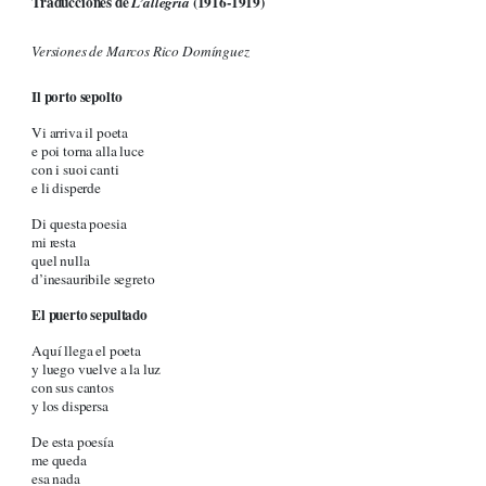
Traducciones de
(1916-1919)
L’allegria
Versiones de Marcos Rico Domínguez
Il porto sepolto
Vi arriva il poeta
e poi torna alla luce
con i suoi canti
e li disperde
Di questa poesia
mi resta
quel nulla
d’inesauribile segreto
El puerto sepultado
Aquí llega el poeta
y luego vuelve a la luz
con sus cantos
y los dispersa
De esta poesía
me queda
esa nada