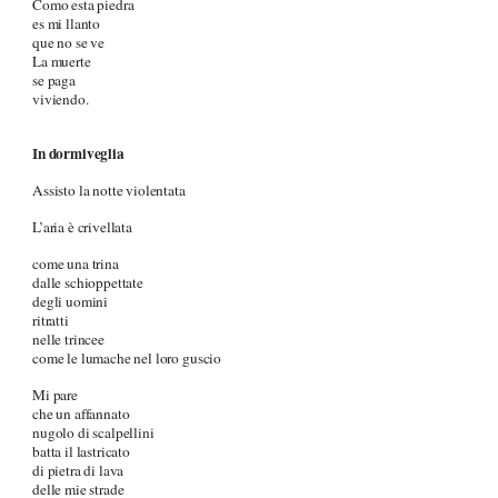
Como esta piedra
es mi llanto
que no se ve
La muerte
se paga
viviendo.
In dormiveglia
Assisto la notte violentata
L’aria è crivellata
come una trina
dalle schioppettate
degli uomini
ritratti
nelle trincee
come le lumache nel loro guscio
Mi pare
che un affannato
nugolo di scalpellini
batta il lastricato
di pietra di lava
delle mie strade