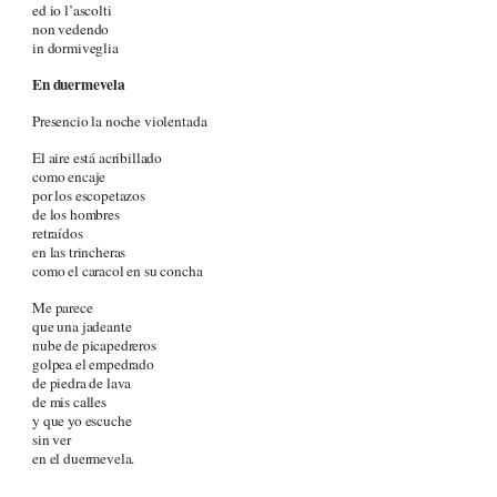
ed io l’ascolti
non vedendo
in dormiveglia
En duermevela
Presencio la noche violentada
El aire está acribillado
como encaje
por los escopetazos
de los hombres
retraídos
en las trincheras
como el caracol en su concha
Me parece
que una jadeante
nube de picapedreros
golpea el empedrado
de piedra de lava
de mis calles
y que yo escuche
sin ver
en el duermevela.