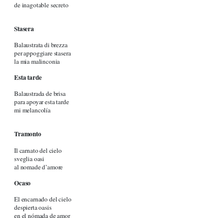
de inagotable secreto
Stasera
Balaustrata di brezza
per appoggiare stasera
la mia malinconia
Esta tarde
Balaustrada de brisa
para apoyar esta tarde
mi melancolía
Tramonto
Il carnato del cielo
sveglia oasi
al nomade d’amore
Ocaso
El encarnado del cielo
despierta oasis
en el nómada de amor