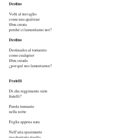
Destino
Volti al travaglio
come una qualsiasi
fibra creata
perché ci lamentiamo noi?
Destino
Destinados al tormento
como cualquier
fibra creada
¿por qué nos lamentamos?
Fratelli
Di che reggimento siete
fratelli?
Parola tremante
nella notte
Foglia appena nata
Nell’aria spasimante
involontaria rivolta