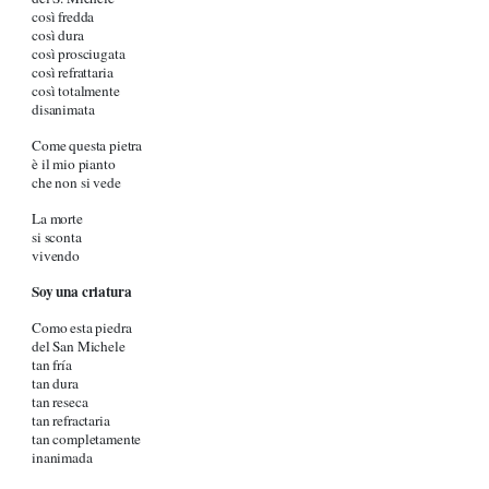
così fredda
così dura
così prosciugata
così refrattaria
così totalmente
disanimata
Come questa pietra
è il mio pianto
che non si vede
La morte
si sconta
vivendo
Soy una criatura
Como esta piedra
del San Michele
tan fría
tan dura
tan reseca
tan refractaria
tan completamente
inanimada