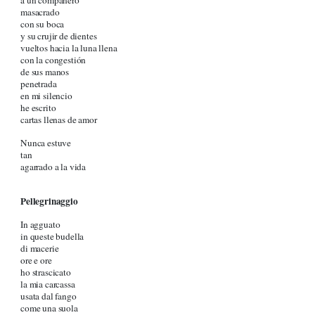
a un compañero
masacrado
con su boca
y su crujir de dientes
vueltos hacia la luna llena
con la congestión
de sus manos
penetrada
en mi silencio
he escrito
cartas llenas de amor
Nunca estuve
tan
agarrado a la vida
Pellegrinaggio
In agguato
in queste budella
di macerie
ore e ore
ho strascicato
la mia carcassa
usata dal fango
come una suola