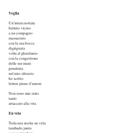
Veglia
Un’intera nottata
buttato vicino
a un compagno
massacrato
con la sua bocca
digrignata
volta al plenilunio
con la congestione
delle sue mani
penetrata
nel mio silenzio
ho scritto
lettere piene d’amore
Non sono mai stato
tanto
attaccato alla vita
En vela
Toda una noche en vela
tumbado junto