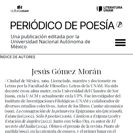
Una publicación editada por la
Universidad Nacional Autónoma de
México
ÍNDICE DE AUTORES
Jesús Gómez Morán
/ Ciudad de México, 1969. Licenciado, maestro y doctorante en
Letras por la Facultad de Filosofía y Letras de la UNAM. Ha sido
docente en su
alma mater
, en la Universidad del Claustro de Sor
Juana, en la UACM y actualmente en la UPN. Fue investigador del
Instituto de Investigaciones Filológicas-UNAM y colaborador de
diversos estudios colectivos. Autor de los libros
Cantar sin música
(1991),
La consagración de la primavera/Epigramas sin épica
(1998),
Estancias
(2002),
Sólo 8 poetas
(2006),
Cánticos a Erígona
(2018) y
Estación de ángeles
(2022). Junto con Seiko Ota, es autor de
El
secreto del haiku
(2024). Obtuvo el premio de la revista
Punto de
partida
(1992), en la categoría de ensayo, y el primer lugar en el