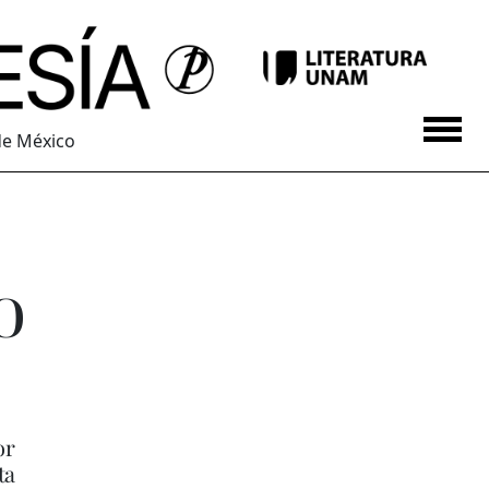
de México
o
or
ta