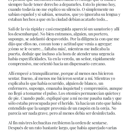
siempre ha de tener derecho a depararles. Esto lo pienso hoy,
cuando todavía no me explico su silencio. O simplemente no
sabían español y sí sabían, sensatos, que yo ignoraba su lengua y
estaban hechos a que en la ciudad debían acatarlo todo…
Salí de la vía rápida y casi enseguida apareció un sanatorio y allí
los desembarqué. No bien entramos, alguien, un portero,
supongo, se adelantó despavorido. Por la diligencia con que me
dijo que ellos no, con un tono y actitud que venía a agregar:
¡cómo se le ocurre… faltaba más!, mientras me indicaba la
puerta, deduje que incluso a la hora de atender una urgencia
había especificidades. Ya en la vereda, un señor, rápidamente
comprensivo, me orientó hacia un dispensario cercano.
Allí empecé a tranquilizarme, porque al menos nos hicieron
sentar. Bueno, al menos me hicieron sentar a mí. Mientras yo
explicaba lo que había ocurrido, alguien de blanco, un
enfermero, supongo, emanaba inquietud y comprensión, aunque
no llegó a tomarme el pulso. Los otomíes permanecían quietos y
de pie. Cuando pude, expliqué que a mí no me pasaba nada y que
sólo estaba preocupada por el herido. Ya hacía un rato que había
entendido que la sangre provenía de un raspón en la oreja. No
parecía ser nada grave, pero al menos debía ser desinfectado.
Al fin mis tres lechucitas recibieron la orden de sentarse.
Después de un rato bastante largo, que había aparejado varias