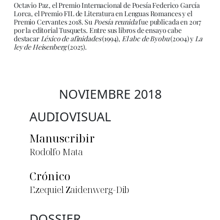
Octavio Paz, el Premio Internacional de Poesía Federico García
Lorca, el Premio FIL de Literatura en Lenguas Romances y el
Premio Cervantes 2018. Su
Poesía reunida
fue publicada en 2017
por la editorial Tusquets. Entre sus libros de ensayo cabe
destacar
Léxico de afinidades
(1994),
El abc de Byobu
(2004) y
La
ley de Heisenberg
(2025).
NOVIEMBRE 2018
AUDIOVISUAL
Manuscribir
Rodolfo Mata
Crónico
Ezequiel Zaidenwerg-Dib
DOSSIER