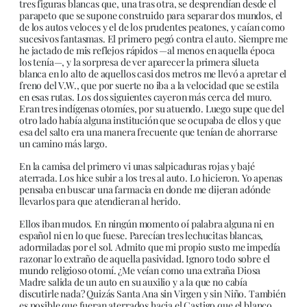
tres figuras blancas que, una tras otra, se desprendían desde el
parapeto que se supone construido para separar dos mundos, el
de los autos veloces y el de los prudentes peatones, y caían como
sucesivos fantasmas. El primero pegó contra el auto. Siempre me
he jactado de mis reflejos rápidos —al menos en aquella época
los tenía—, y la sorpresa de ver aparecer la primera silueta
blanca en lo alto de aquellos casi dos metros me llevó a apretar el
freno del V.W., que por suerte no iba a la velocidad que se estila
en esas rutas. Los dos siguientes cayeron más cerca del muro.
Eran tres indígenas otomíes, por su atuendo. Luego supe que del
otro lado había alguna institución que se ocupaba de ellos y que
esa del salto era una manera frecuente que tenían de ahorrarse
un camino más largo.
En la camisa del primero vi unas salpicaduras rojas y bajé
aterrada. Los hice subir a los tres al auto. Lo hicieron. Yo apenas
pensaba en buscar una farmacia en donde me dijeran adónde
llevarlos para que atendieran al herido.
Ellos iban mudos. En ningún momento oí palabra alguna ni en
español ni en lo que fuese. Parecían tres lechucitas blancas,
adormiladas por el sol. Admito que mi propio susto me impedía
razonar lo extraño de aquella pasividad. Ignoro todo sobre el
mundo religioso otomí. ¿Me veían como una extraña Diosa
Madre salida de un auto en su auxilio y a la que no cabía
discutirle nada? Quizás Santa Ana sin Virgen y sin Niño. También
es posible que fueran aterrados hacia el Castigo que el blanco