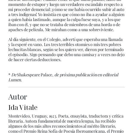
momento de estupor y luego un verdadero escándalo respecto a
mi proceder demencial: ¡cómo se me había ocurrido subir al auto
a tres indígenas! Yo insistía en que cómo no iba a ayudar a alguien
a quien había lastimado, aunque la culpa fuese suya, y a los que
iban con él, y que no se trataba de miembros de una horda o de
apaches de película. Me miraban como a una sobreviviente.
Al día siguiente, en el Colegio, advertí que esperaba una llamada
y la esperé en vano. Los tres terribles otomíes o mis tres pobres
lechucitas blancas, según se los quiera ver, dieron por terminado
el episodio. Sigo pensando que debo una camisa y a veces no dejo
de hacer ciertas deducciones.
*
De
Shakespeare Palace,
de próxima publicación en editorial
Lumen
.
Autor
Ida Vitale
Montevideo, Uruguay, 1923. Poeta, ensayista, traductora y crítica
literaria. Autora fundamental de nuestra lengua, ha recibido
algunos de los más altos reconocimientos al mérito literario,
como el Premio Reina Sofía de Poesía Iberoamericana, el Premio