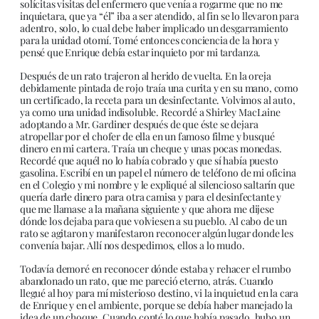
solícitas visitas del enfermero que venía a rogarme que no me
inquietara, que ya “él” iba a ser atendido, al fin se lo llevaron para
adentro, solo, lo cual debe haber implicado un desgarramiento
para la unidad otomí. Tomé entonces conciencia de la hora y
pensé que Enrique debía estar inquieto por mi tardanza.
Después de un rato trajeron al herido de vuelta. En la oreja
debidamente pintada de rojo traía una curita y en su mano, como
un certificado, la receta para un desinfectante. Volvimos al auto,
ya como una unidad indisoluble. Recordé a Shirley MacLaine
adoptando a Mr. Gardiner después de que éste se dejara
atropellar por el chofer de ella en un famoso filme y busqué
dinero en mi cartera. Traía un cheque y unas pocas monedas.
Recordé que aquél no lo había cobrado y que sí había puesto
gasolina. Escribí en un papel el número de teléfono de mi oficina
en el Colegio y mi nombre y le expliqué al silencioso saltarín que
quería darle dinero para otra camisa y para el desinfectante y
que me llamase a la mañana siguiente y que ahora me dijese
dónde los dejaba para que volviesen a su pueblo. Al cabo de un
rato se agitaron y manifestaron reconocer algún lugar donde les
convenía bajar. Allí nos despedimos, ellos a lo mudo.
Todavía demoré en reconocer dónde estaba y rehacer el rumbo
abandonado un rato, que me pareció eterno, atrás. Cuando
llegué al hoy para mí misterioso destino, vi la inquietud en la cara
de Enrique y en el ambiente, porque se debía haber manejado la
idea de un choque. Cuando conté lo que había pasado, hubo un