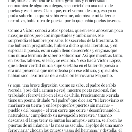
que, ante la ausencia de talleres gratuitos y la necesidad
económica de algunos colegas, se convirtió en una usina de
poetas y escritores. Claro que, en el verano de 2003, eso yo no
podía saberlo; lo que sí sabía era que, además de mi taller de
narrativa, había otro de poesía, por lo que había poetas jóvenes.
Como a Víctor conocí a otros poetas, que en esos años eran poco
más que niños pero con inquietudes y ambiciones. Me
sorprendía el hambre por saber los secretos de la literatura. Si
me hubieran preguntado, hubiera dicho que la literatura, y en
especial la poesía, es un cajón lleno de secretos y enigmas que
uno nunca termina de saber o solucionar. Así que mientras tanto,
en los dos talleres, se leía y se escribía. Y eso hacía Víctor López,
que a decir verdad nunca supe si estaba en el taller de poesía o
era una presencia que merodeaba por ese edificio, y que antes
habían sido las oficinas de la estación ferroviaria Mapocho.
(Y aquí, una breve digresión. Como se sabe, el padre de Pablo
Neruda [José del Carmen Reyes], nuestro poeta nacional, fue
trabajador ferroviario en el sur de Chile. Precisamente Neruda
tiene un poema titulado “El padre” que dice así: “El ferroviario es
marinero en tierra/ y en los pequeños puertos sin marina/ –
pueblos del bosque– el tren corre que corre / desenfrenando la
naturaleza,/ cumpliendo su navegación terrestre./ Cuando
descansa el largo tren/ se juntan los amigos,/ entran, se abren las
puertas de mi infancia,/ la mesa se sacude,/ al golpe de una mano
ferroviaria/ chocan los gruesos vasos del hermano/ y destella/ el