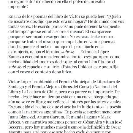
un regimiento/ mordiendo en ella el polvo de un exilio
imposible”.
En uno de los poemas del libro de Víctor se puede leer: “¿Quién
de nosotros dos dijo que esto era un hogar?/ He dormido con vos
tantas veces. He escrito para vos/ no pude detener la serpiente
del tiempo/ que se enrolla sobre sí misma”. El
vos
aparece
porque el ser amado es argentino. No es casual este recurso
porque se trata del mismo que ocupa Lihn en varios poemas
donde aparece el metro —aunque él, para fijarlo en la
extranjería, ocupa el término
subway—
. Entonces López
Zumelzu encuentra una denominación (el
vos
) que opera como
nacionalidad del amor; es decir que tal como Lihn fija con el
subway
el espacio de su lírica (Estados Unidos), este poeta fija
con el voseo el contexto de su lírica.
Víctor López ha obtenido el Premio Municipal de Literatura de
Santiago y el Premio Mejores Obras del Consejo Nacional del
Libro y La Lectura de Chile, pero eso parece no importarle. De
hecho, desde hace un tiempo está en una nueva búsqueda que
aún no se ve en libro; me refiero al interés por las artes visuales.
Es conocido el hecho de que el arte ha influido tanto a la poesía
como a la narrativa argentinas. En poesía se pueden mencionar
Juana Bignozzi, Arturo Carrera, Fernanda Laguna y Mario
Arteca, y en narrativa podemos pensar en César Aira y Juan José
Becerra, pero hay muchos más si usamos la definición de Oscar
Masotta para arte pop: ese arte hecho exclusivamente con