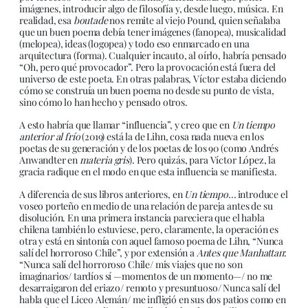
imágenes, introducir algo de filosofía y, desde luego, música. En
realidad, esa
boutade
nos remite al viejo Pound, quien señalaba
que un buen poema debía tener imágenes (fanopea), musicalidad
(melopea), ideas (logopea) y todo eso enmarcado en una
arquitectura (forma). Cualquier incauto, al oírlo, habría pensado
“Oh, pero qué provocador”. Pero la provocación está fuera del
universo de este poeta. En otras palabras, Víctor estaba diciendo
cómo se construía un buen poema no desde su punto de vista,
sino cómo lo han hecho y pensado otros.
A esto habría que llamar “influencia”, y creo que en
Un tiempo
anterior al frío
(2019) está la de Lihn, cosa nada nueva en los
poetas de su generación y de los poetas de los 90 (como Andrés
Anwandter en
materia gris
). Pero quizás, para Víctor López, la
gracia radique en el modo en que esta influencia se manifiesta.
A diferencia de sus libros anteriores, en
Un tiempo…
introduce el
voseo porteño en medio de una relación de pareja antes de su
disolución. En una primera instancia pareciera que el habla
chilena también lo estuviese, pero, claramente, la operación es
otra y está en sintonía con aquel famoso poema de Lihn, “Nunca
salí del horroroso Chile”, y por extensión a
Antes que Manhattan
:
“Nunca salí del horroroso Chile/ mis viajes que no son
imaginarios/ tardíos sí —momentos de un momento—/ no me
desarraigaron del eriazo/ remoto y presuntuoso/ Nunca salí del
habla que el Liceo Alemán/ me infligió en sus dos patios como en