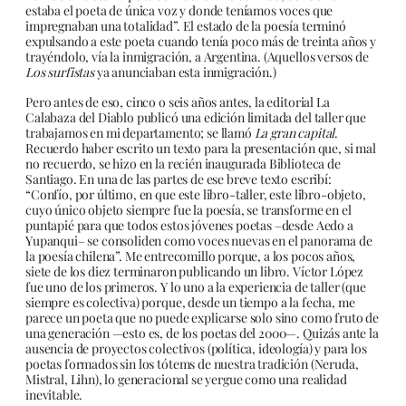
estaba el poeta de única voz y donde teníamos voces que
impregnaban una totalidad”. El estado de la poesía terminó
expulsando a este poeta cuando tenía poco más de treinta años y
trayéndolo, vía la inmigración, a Argentina. (Aquellos versos de
Los surfistas
ya anunciaban esta inmigración.)
Pero antes de eso, cinco o seis años antes, la editorial La
Calabaza del Diablo publicó una edición limitada del taller que
trabajamos en mi departamento; se llamó
La gran capital
.
Recuerdo haber escrito un texto para la presentación que, si mal
no recuerdo, se hizo en la recién inaugurada Biblioteca de
Santiago. En una de las partes de ese breve texto escribí:
“Confío, por último, en que este libro-taller, este libro-objeto,
cuyo único objeto siempre fue la poesía, se transforme en el
puntapié para que todos estos jóvenes poetas –desde Aedo a
Yupanqui– se consoliden como voces nuevas en el panorama de
la poesía chilena”. Me entrecomillo porque, a los pocos años,
siete de los diez terminaron publicando un libro. Víctor López
fue uno de los primeros. Y lo uno a la experiencia de taller (que
siempre es colectiva) porque, desde un tiempo a la fecha, me
parece un poeta que no puede explicarse solo sino como fruto de
una generación —esto es, de los poetas del 2000—. Quizás ante la
ausencia de proyectos colectivos (política, ideología) y para los
poetas formados sin los tótems de nuestra tradición (Neruda,
Mistral, Lihn), lo generacional se yergue como una realidad
inevitable.