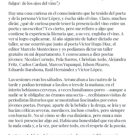
fulgor/ de los ojos del vino”.)
Hay una cosa curiosa en el conocimiento que he tenido del poeta
y de la persona Víctor López, y ésa ha sido el vino. Claro, muchos
dirán: ¿qué de curiosa puede tener la presencia del vino entre un
poeta y un escritor? Y es cierto, pero me refiero a algo que
contiene la experiencia literaria que, a su vez, engloba el vino. A
ver si logro explicarme. Al año siguiente de haber dictado ese
taller, se me ocurrió que junto al poeta Víctor Hugo Díaz, el
editor Marcelo Montecinos y yo podíamos dictar un taller
gratuito en mi departamento. Y convocamos a diez poetas
jóvenes: Nicolás Cornejo, Pola Barros, Christian Aedo, Alejandra
Fritz, Carlos Cardani, Marcos Yupanqui, Edson Pizarro,
Eduardo Barahona, Raúl Hernández y Víctor López.
Las sesiones eran los sábados. Arrancaban a las cuatro de la
tarde y podían terminar a las dos o tres de la mañana; en el
ínterin bebíamos cervezas, a veces fumábamos porro —aunque a
nadie se le obligaba: no éramos una secta—, recibíamos visitas de
periodistas literarios que se mostraban fascinados por estos
jóvenes poetas. Porque, aparte de la bebida y la droga, se leía y se
hacían críticas severas, mordaces, incluso crueles, pero siempre
con buena fe. No sé cómo se dio esa dinámica, pero nunca más
me tocó presenciar algo así. Había una honestidad que rayaba en
la mala onda y, a la vez, por sobre todo, en el respeto de la poesía.