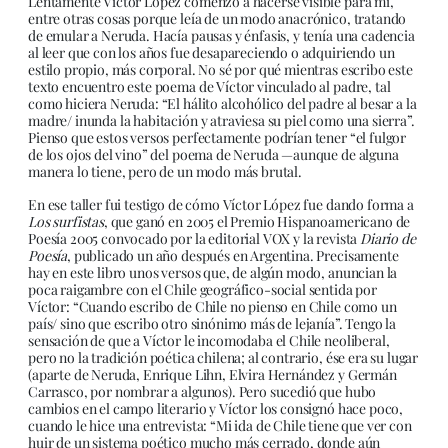
Lentamente Víctor López comenzó a hacerse visible para mí,
entre otras cosas porque leía de un modo anacrónico, tratando
de emular a Neruda. Hacía pausas y énfasis, y tenía una cadencia
al leer que con los años fue desapareciendo o adquiriendo un
estilo propio, más corporal. No sé por qué mientras escribo este
texto encuentro este poema de Víctor vinculado al padre, tal
como hiciera Neruda: “El hálito alcohólico del padre al besar a la
madre/ inunda la habitación y atraviesa su piel como una sierra”.
Pienso que estos versos perfectamente podrían tener “el fulgor
de los ojos del vino” del poema de Neruda —aunque de alguna
manera lo tiene, pero de un modo más brutal.
En ese taller fui testigo de cómo Víctor López fue dando forma a
Los surfistas
, que ganó en 2005 el Premio Hispanoamericano de
Poesía 2005 convocado por la editorial VOX y la revista
Diario de
Poesía
, publicado un año después en Argentina. Precisamente
hay en este libro unos versos que, de algún modo, anuncian la
poca raigambre con el Chile geográfico-social sentida por
Víctor: “Cuando escribo de Chile no pienso en Chile como un
país/ sino que escribo otro sinónimo más de lejanía”. Tengo la
sensación de que a Víctor le incomodaba el Chile neoliberal,
pero no la tradición poética chilena; al contrario, ése era su lugar
(aparte de Neruda, Enrique Lihn, Elvira Hernández y Germán
Carrasco, por nombrar a algunos). Pero sucedió que hubo
cambios en el campo literario y Víctor los consignó hace poco,
cuando le hice una entrevista: “Mi ida de Chile tiene que ver con
huir de un sistema poético mucho más cerrado, donde aún