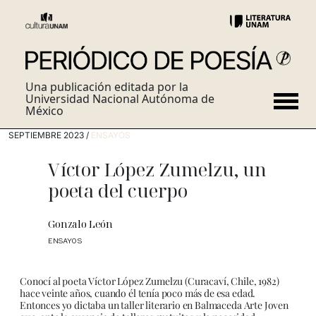
Una publicación editada por la
Universidad Nacional Autónoma de
México
SEPTIEMBRE 2023 /
ENSAYOS
Víctor López Zumelzu, un
poeta del cuerpo
Gonzalo León
ENSAYOS
Conocí al poeta Víctor López Zumelzu (Curacaví, Chile, 1982)
hace veinte años, cuando él tenía poco más de esa edad.
Entonces yo dictaba un taller literario en Balmaceda Arte Joven