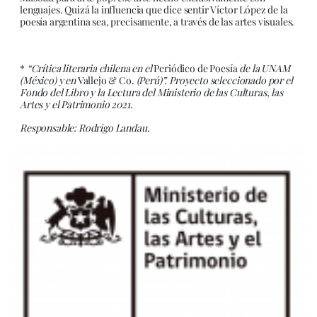
lenguajes. Quizá la influencia que dice sentir Víctor López de la
poesía argentina sea, precisamente, a través de las artes visuales.
*
“Crítica literaria chilena en el
Periódico de Poesía
de la UNAM
(México) y en
Vallejo & Co.
(Perú)”. Proyecto seleccionado por el
Fondo del Libro y la Lectura del Ministerio de las Culturas, las
Artes y el Patrimonio 2021.
Responsable: Rodrigo Landau.