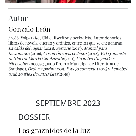
Autor
Gonzalo León
/ 1968, Valparaíso, Chile. Escritor y periodista. Autor de varios
libros de novela, cuento y crónica, entre los que se encuentran
La caída del Jaguar
(2021),
Serrano
(2017),
Manual para
tartamudos
(2016),
Cocainómanos chilenos
(2012),
Vida y muerte
del doctor Martín Gambarotta
(2011),
Un imbécil leyendo a
Nietzsche
(2009, segundo Premio Municipal de Literatura de
Santiago),
Orden y paria
(2001),
Espejo converso
(2019) y
Lemebel
oral: 20 años de entrevistas
(2018).
SEPTIEMBRE 2023
DOSSIER
Los graznidos de la luz