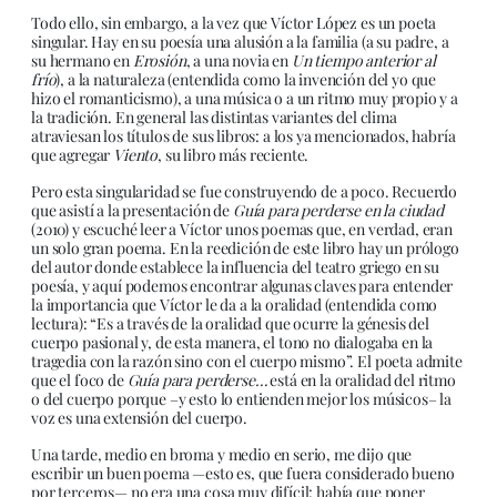
Todo ello, sin embargo, a la vez que Víctor López es un poeta
singular. Hay en su poesía una alusión a la familia (a su padre, a
su hermano en
Erosión
, a una novia en
Un tiempo anterior al
frío
), a la naturaleza (entendida como la invención del yo que
hizo el romanticismo), a una música o a un ritmo muy propio y a
la tradición. En general las distintas variantes del clima
atraviesan los títulos de sus libros: a los ya mencionados, habría
que agregar
Viento
, su libro más reciente.
Pero esta singularidad se fue construyendo de a poco. Recuerdo
que asistí a la presentación de
Guía para perderse en la ciudad
(2010) y escuché leer a Víctor unos poemas que, en verdad, eran
un solo gran poema. En la reedición de este libro hay un prólogo
del autor donde establece la influencia del teatro griego en su
poesía, y aquí podemos encontrar algunas claves para entender
la importancia que Víctor le da a la oralidad (entendida como
lectura): “Es a través de la oralidad que ocurre la génesis del
cuerpo pasional y, de esta manera, el tono no dialogaba en la
tragedia con la razón sino con el cuerpo mismo”. El poeta admite
que el foco de
Guía para perderse…
está en la oralidad del ritmo
o del cuerpo porque –y esto lo entienden mejor los músicos– la
voz es una extensión del cuerpo.
Una tarde, medio en broma y medio en serio, me dijo que
escribir un buen poema —esto es, que fuera considerado bueno
por terceros— no era una cosa muy difícil: había que poner