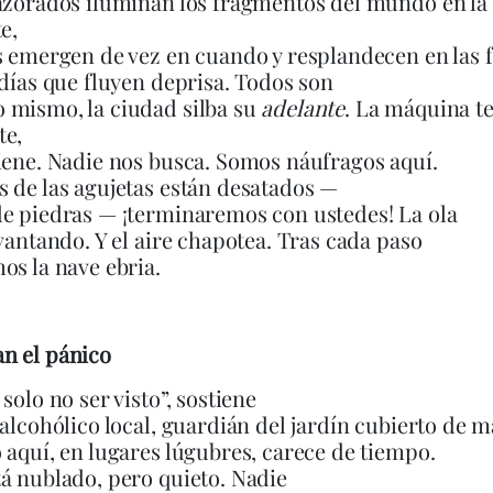
 azorados iluminan los fragmentos del mundo en l
e,
s emergen de vez en cuando y resplandecen en las f
 días que fluyen deprisa. Todos son
 mismo, la ciudad silba su
adelante
. La máquina te
te,
iene. Nadie nos busca. Somos náufragos aquí.
 de las agujetas están desatados —
e piedras — ¡terminaremos con ustedes! La ola
levantando. Y el aire chapotea. Tras cada paso
os la nave ebria.
n el pánico
solo no ser visto”, sostiene
 alcohólico local, guardián del jardín cubierto de m
 aquí, en lugares lúgubres, carece de tiempo.
á nublado, pero quieto. Nadie