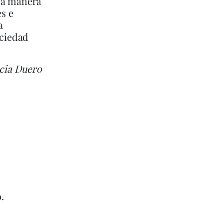
 la manera
es e
a
ociedad
ia Duero
.