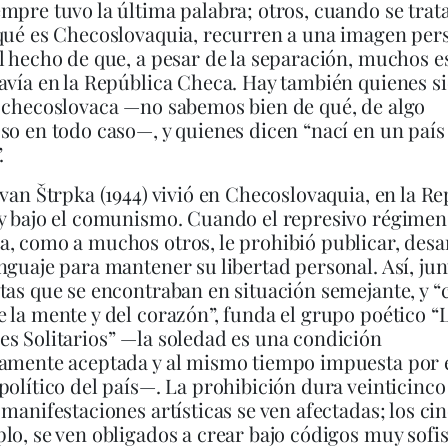
mpre tuvo la última palabra; otros, cuando se trat
qué es Checoslovaquia, recurren a una imagen per
l hecho de que, a pesar de la separación, muchos e
avía en la República Checa. Hay también quienes s
 checoslovaca —no sabemos bien de qué, de algo
so en todo caso—, y quienes dicen “nací en un país
.
Ivan Štrpka (1944) vivió en Checoslovaquia, en la R
y bajo el comunismo. Cuando el represivo régimen
, como a muchos otros, le prohibió publicar, desa
nguaje para mantener su libertad personal. Así, ju
tas que se encontraban en situación semejante, y “
 la mente y del corazón”, funda el grupo poético “
s Solitarios” —la soledad es una condición
iamente aceptada y al mismo tiempo impuesta por 
político del país—. La prohibición dura veinticinco
 manifestaciones artísticas se ven afectadas; los cin
lo, se ven obligados a crear bajo códigos muy sofi