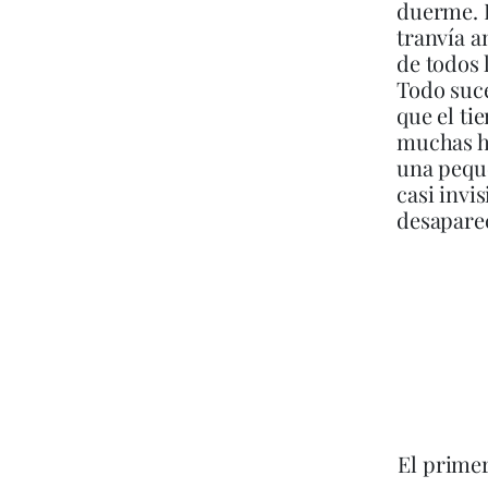
duerme. B
tranvía a
de todos 
Todo suce
que el ti
muchas hu
una pequ
casi invi
desaparec
El primer