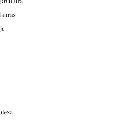
a premura
isuras
je
aleza.