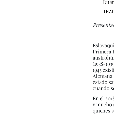
Due
TRA
Presentac
Eslovaqui
Primera R
austrohún
(1938-193
1945 exis
Alemana N
estado sa
cuando se
En el 201
y mucho s
quienes s