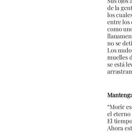
Sus ojos
de la gent
los cuale
entre los
como uno
llanamen
no se det
Los nudos
muelles d
se está 
arrastram
Mantenga
“Morir es 
el eterno
El tiempo
Ahora est