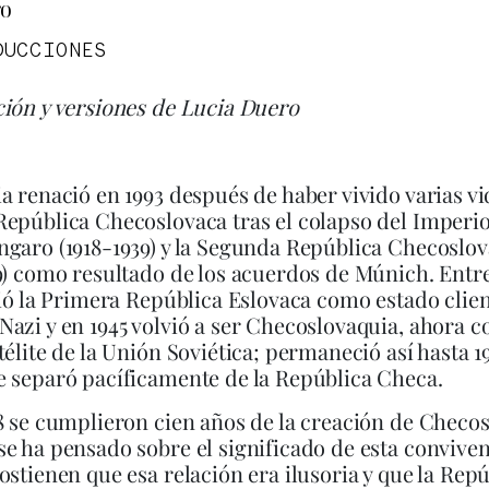
ro
DUCCIONES
ión y versiones de Lucia Duero
a renació en 1993 después de haber vivido varias vid
epública Checoslovaca tras el colapso del Imperi
garo (1918-1939) y la Segunda República Checoslo
9) como resultado de los acuerdos de Múnich. Entre
tió la Primera República Eslovaca como estado clien
azi y en 1945 volvió a ser Checoslovaquia, ahora 
télite de la Unión Soviética; permaneció así hasta 1
 separó pacíficamente de la República Checa.
8 se cumplieron cien años de la creación de Checo
e ha pensado sobre el significado de esta conviven
ostienen que esa relación era ilusoria y que la Repú