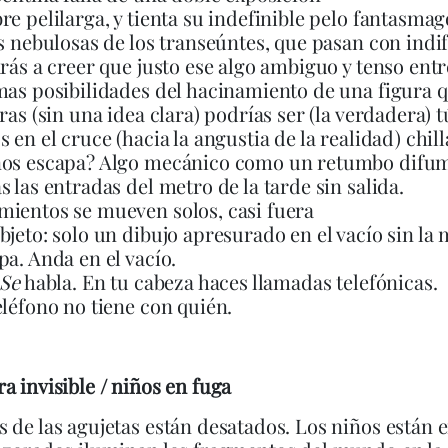
re pelilarga, y tienta su indefinible pelo fantasmag
as nebulosas de los transeúntes, que pasan con indi
arás a creer que justo ese algo ambiguo y tenso entr
mas posibilidades del hacinamiento de una figura q
ras (sin una idea clara) podrías ser (la verdadera) tu
s en el cruce (hacia la angustia de la realidad) chill
 nos escapa? Algo mecánico como un retumbo difu
s las entradas del metro de la tarde sin salida.
ientos se mueven solos, casi fuera
bjeto: solo un dibujo apresurado en el vacío sin la
pa. Anda en el vacío.
Se
habla. En tu cabeza haces llamadas telefónicas.
eléfono no tiene con quién.
a invisible / niños en fuga
 de las agujetas están desatados. Los niños están e