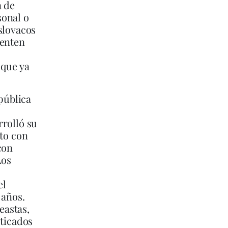
a de
sonal o
slovacos
ienten
 que ya
epública
rrolló su
nto con
con
Los
el
 años.
eastas,
sticados