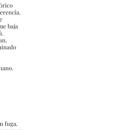
órico
ferencia.
e
ue baja
́.
an.
minado
 mano.
n fuga.