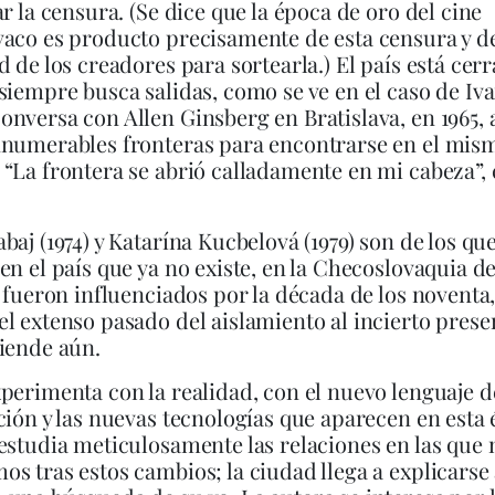
ar la censura. (Se dice que la época de oro del cine
aco es producto precisamente de esta censura y de
d de los creadores para sortearla.) El país está cer
siempre busca salidas, como se ve en el caso de Iv
nversa con Allen Ginsberg en Bratislava, en 1965,
nnumerables fronteras para encontrarse en el mis
“La frontera se abrió calladamente en mi cabeza”,
baj (1974) y Katarína Kucbelová (1979) son de los qu
en el país que ya no existe, en la Checoslovaquia de
y fueron influenciados por la década de los noventa,
l extenso pasado del aislamiento al incierto prese
iende aún.
perimenta con la realidad, con el nuevo lenguaje d
ción y las nuevas tecnologías que aparecen en esta 
estudia meticulosamente las relaciones en las que 
s tras estos cambios; la ciudad llega a explicarse 