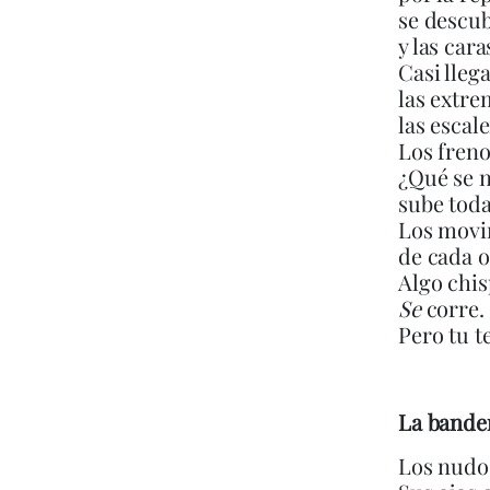
se descub
y las car
Casi lleg
las extre
las escale
Los freno
¿Qué se
sube toda
Los movim
de cada o
Algo chis
Se
corre.
Pero tu t
La bander
Los nudos