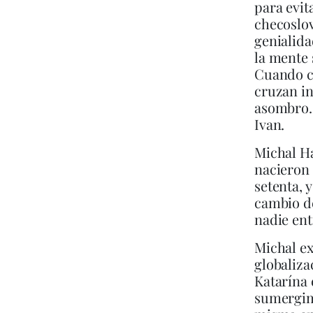
para evit
checoslov
genialida
la mente 
Cuando co
cruzan i
asombro. 
Ivan.
Michal Ha
nacieron 
setenta, 
cambio de
nadie ent
Michal ex
globaliza
Katarína 
sumergimo