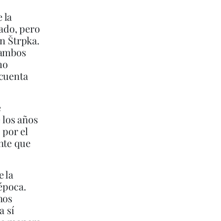
 la
rado, pero
an Štrpka.
 ambos
mo
 cuenta
e
 los años
 por el
nte que
e la
época.
nos
a sí