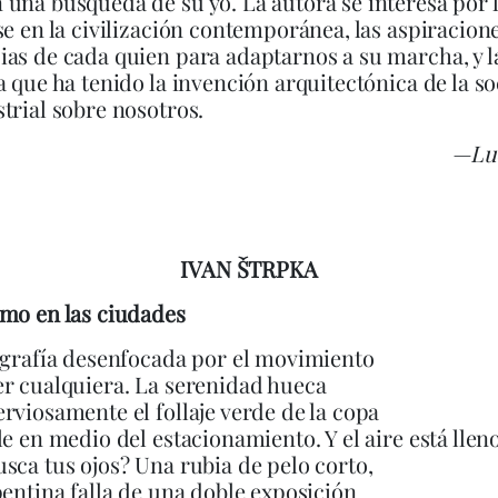
una búsqueda de su yo. La autora se interesa por
se en la civilización contemporánea, las aspiracion
as de cada quien para adaptarnos a su marcha, y l
a que ha tenido la invención arquitectónica de la s
trial sobre nosotros.
—Luc
IVAN ŠTRPKA
mo en las ciudades
ografía desenfocada por el movimiento
r cualquiera. La serenidad hueca
rviosamente el follaje verde de la copa
le en medio del estacionamiento. Y el aire está lleno
sca tus ojos? Una rubia de pelo corto,
pentina falla de una doble exposición