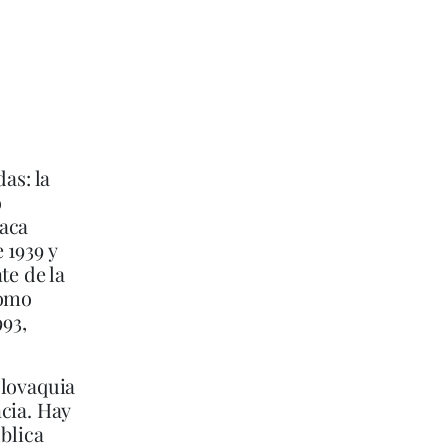
as: la
o
vaca
 1939 y
te de la
como
993,
slovaquia
cia. Hay
blica