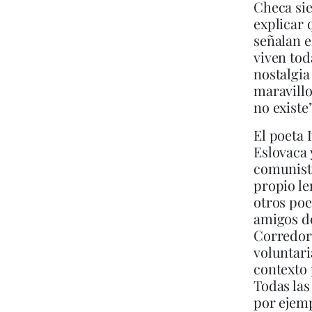
Checa sie
explicar 
señalan e
viven tod
nostalgia
maravillo
no existe”
El poeta 
Eslovaca 
comunista
propio le
otros poe
amigos de
Corredore
voluntar
contexto 
Todas las
por ejemp