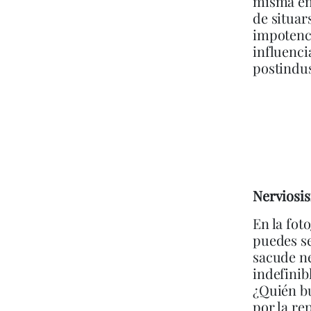
misma en 
de situar
impotenci
influenci
postindus
Nerviosis
En la fot
puedes se
sacude ne
indefinib
¿Quién bu
por la re