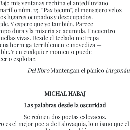
ajo mis ventanas rechina el antediluviano
marillo núm. 25. “Pax tecum”, el mensajero veloz
los lugares ocupados y desocupados.
de. Y espero que yo también. Parece
empo dura y la miseria se acumula. Encuentro
ellas vivas. Desde el teclado me trepa
eña hormiga terriblemente movediza —
sible. Y en cualquier momento puede
er o explotar.
Del libro
Mantengan el pánico
(Argonáut
MICHAL HABAJ
Las palabras desde la oscuridad
Se reúnen dos poetas eslovacos.
o es el mejor poeta de Eslovaquia, lo mismo que e