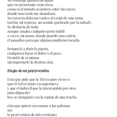
Su voluntad agitaba las aguas
que en un instante eran otras
como si el mundo ocurriera entre las raíces
donde una tarde me abandonó.
Su corazón daba un vuelco al crujir de una rama
(así fue mi regreso, un sonido quebrado por la mitad).
Se deshacía de todo
aunque amaba cualquier gesto inútil
a veces, mi mano, donde guardó una caricia
el pasadizo para que algunos pudieran tocarla.
Renunció a abrir la puerta
cualquiera fuese el dolor o el gozo.
Desistió de sí misma
sin importarle la destrucción.
Elogio de mi pe(o)rversión
Esta que pide que la Tierra pare en seco
que el Sol reviente en supernova
y que el imbécil que la intercambió por otra
(más digna de)
hoy se atragante con la espina de una trucha
ésta que quiere envenenar a las palomas
soy
la pe
o
rversión de mis versiones