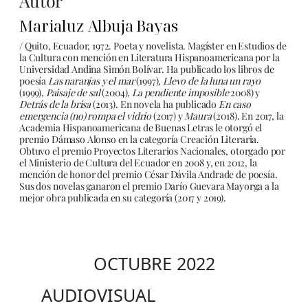
Autor
Marialuz Albuja Bayas
/ Quito, Ecuador, 1972. Poeta y novelista. Magíster en Estudios de
la Cultura con mención en Literatura Hispanoamericana por la
Universidad Andina Simón Bolívar. Ha publicado los libros de
poesía
Las naranjas y el mar
(1997)
, Llevo de la luna un rayo
(1999)
, Paisaje de sal
(2004)
, La pendiente imposible
2008) y
Detrás de la brisa
(2013). En novela ha publicado
En caso
emergencia (no) rompa el vidrio
(2017) y
Maura
(2018). En 2017, la
Academia Hispanoamericana de Buenas Letras le otorgó el
premio Dámaso Alonso en la categoría Creación Literaria.
Obtuvo el premio Proyectos Literarios Nacionales, otorgado por
el Ministerio de Cultura del Ecuador en 2008 y, en 2012, la
mención de honor del premio César Dávila Andrade de poesía.
Sus dos novelas ganaron el premio Darío Guevara Mayorga a la
mejor obra publicada en su categoría (2017 y 2019).
OCTUBRE 2022
AUDIOVISUAL