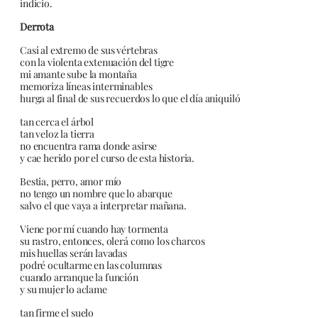
indicio.
Derrota
Casi al extremo de sus vértebras
con la violenta extenuación del tigre
mi amante sube la montaña
memoriza líneas interminables
hurga al final de sus recuerdos lo que el día aniquiló
tan cerca el árbol
tan veloz la tierra
no encuentra rama donde asirse
y cae herido por el curso de esta historia.
Bestia, perro, amor mío
no tengo un nombre que lo abarque
salvo el que vaya a interpretar mañana.
Viene por mí cuando hay tormenta
su rastro, entonces, olerá como los charcos
mis huellas serán lavadas
podré ocultarme en las columnas
cuando arranque la función
y su mujer lo aclame
tan firme el suelo