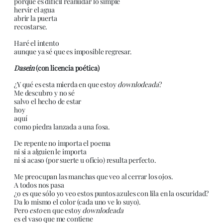
porque es difícil reanudar lo simple
hervir el agua
abrir la puerta
recostarse.
Haré el intento
aunque ya sé que es imposible regresar.
Dasein
(con licencia poética)
¿Y qué es esta mierda en que estoy
downlodeada
?
Me descubro y no sé
salvo el hecho de estar
hoy
aquí
como piedra lanzada a una fosa.
De repente no importa el poema
ni si a alguien le importa
ni si acaso (por suerte u oficio) resulta perfecto.
Me preocupan las manchas que veo al cerrar los ojos.
A todos nos pasa
¿o es que sólo yo veo estos puntos azules con lila en la oscuridad?
Da lo mismo el color (cada uno ve lo suyo).
Pero
esto
en que estoy
downlodeada
es el vaso que me contiene