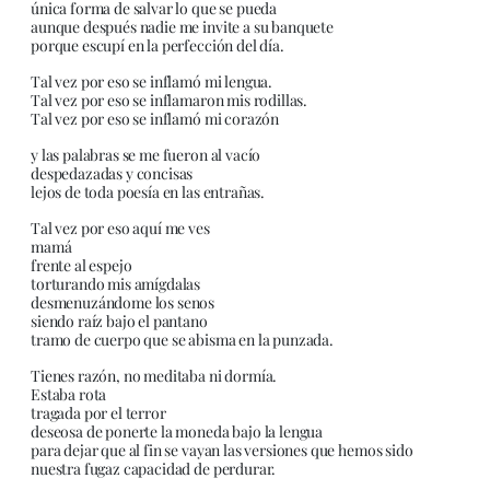
única forma de salvar lo que se pueda
aunque después nadie me invite a su banquete
porque escupí en la perfección del día.
Tal vez por eso se inflamó mi lengua.
Tal vez por eso se inflamaron mis rodillas.
Tal vez por eso se inflamó mi corazón
y las palabras se me fueron al vacío
despedazadas y concisas
lejos de toda poesía en las entrañas.
Tal vez por eso aquí me ves
mamá
frente al espejo
torturando mis amígdalas
desmenuzándome los senos
siendo raíz bajo el pantano
tramo de cuerpo que se abisma en la punzada.
Tienes razón, no meditaba ni dormía.
Estaba rota
tragada por el terror
deseosa de ponerte la moneda bajo la lengua
para dejar que al fin se vayan las versiones que hemos sido
nuestra fugaz capacidad de perdurar.