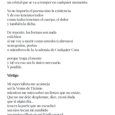
un cristal que se va a romper en cualquier momento.
Ya no importa el poema sino la existencia.
Y de eso tenemos todos
como todos tenemos el cuerpo, el dolor
y también la dicha.
De repente, las formas son nada
está bien
si me voy a morir como ustedes (cabrones)
sean genios, poetas
o miembros de la Academia de Cualquier Cosa
porque traga el monte
y tal vez eso sea lo único necesario.
Y posible.
Vértigo
Mi especialista me aconseja
ser la Venus de Tiziano
mientras me mira sobre un lienzo que no existe.
Que no me deje desplomar, dice, en mi duda
que si algún día…
(esa es la parte que no escucho)
sus ojos tocan mi zumbido
sus gestos silban en mi frágil caracol