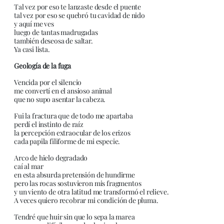
Tal vez por eso te lanzaste desde el puente
tal vez por eso se quebró tu cavidad de nido
y aquí me ves
luego de tantas madrugadas
también deseosa de saltar.
Ya casi lista.
Geología de la fuga
Vencida por el silencio
me convertí en el ansioso animal
que no supo asentar la cabeza.
Fui la fractura que de todo me apartaba
perdí el instinto de raíz
la percepción extraocular de los erizos
cada papila filiforme de mi especie.
Arco de hielo degradado
caí al mar
en esta absurda pretensión de hundirme
pero las rocas sostuvieron mis fragmentos
y un viento de otra latitud me transformó el relieve.
A veces quiero recobrar mi condición de pluma.
Tendré que huir sin que lo sepa la marea