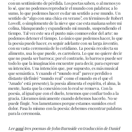
con un sentimiento de pérdida. Los poetas saben, o al menos yo
lo sé, que no podemos reproducir el mundo con palabras; a lo
sumo, lo que podemos hacer es dar un sentido a ese mundo. Un
sentido de “algo con una chica en verano”, en términos de Robert
Lowell, o simplemente de la nieve que cae esta mañana sobre mi
colina, blanqueando y expandiendo mi mundo, suspendiendo el
tiempo. Tal vez este sea el punto más conmovedor del arte: no
podemos detener el tiempo. Lo único que podemos hacer, lo que
la poesía puede hacer, es seguir adelante con su larga
inventio
,
con su vasta ceremonia de lo cotidiano. La poesía recolecta su
alimento, usa lo que puede, es carroñera. Lo que no quiere decir
que no pueda ser barroca; por el contrario, lo barroco puede ser
todo lo que la imaginación encuentre para decir, para expresar
su intención. Una intención que, por supuesto, es más musical
que semántica. Y cuando el “mundo real” parece perdido o
distante (definiré “mundo real” como el mundo en el que el
"Amado" está presente), la poesía alimenta el espíritu, el alma, la
mente, hasta que la conexión con lo real se renueva. Con la
poesía, al igual que con el duelo, tenemos que confiar todo a la
gracia. Lloramos únicamente cuando debemos hacerlo. No se
puede fingir. Nos lamentamos porque estamos sumidos en el
dolor. Pasa lo mismo con la poesía: debemos encontrar palabras
para la ceremonia.
Lee
aquí
tres poemas de John Burnside en traducción de Daniel