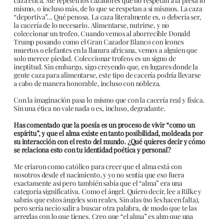
caza ética. Me repelen los cazadores que no respetan a la presa lo
mismo, o incluso más, de lo que se respetan a sí mismos. La caza
“deportiva”… Qué penosa. La caza literalmente es, o debería ser,
la cacería de lo necesario. Alimentarse, nutrirse, y no
coleccionar un trofeo. Cuando vemos al aborrecible Donald
Trump posando como el Gran Cazador Blanco con leones
muertos o elefantes en la llanura africana, vemos a alguien que
solo merece piedad. Coleccionar trofeos es un signo de
ineptitud. Sin embargo, sigo creyendo que, en lugares donde la
gente caza para alimentarse, este tipo de cacería podría llevarse
a cabo de manera honorable, incluso con nobleza.
Con la imaginación pasa lo mismo que con la cacería real y física.
Sin una ética no vale nada o es, incluso, degradante.
Has comentado que la poesía es un proceso de vivir “como un
espíritu”, y que el alma existe en tanto posibilidad, moldeada por
su interacción con el resto del mundo. ¿Qué quieres decir y cómo
se relaciona esto con tu identidad poética y personal?
Me criaron como católico para creer que el alma está con
nosotros desde el nacimiento, y yo no sentía que eso fuera
exactamente así pero también sabía que el “alma” era una
categoría significativa. Como el ángel. Quiero decir, lee a Rilke y
sabrás que estos ángeles son reales. Sin alas (no les hacen falta),
pero sería necio salir a buscar otra palabra, de modo que te las
arreglas con lo que tienes. Creo que “el alma” es algo que una