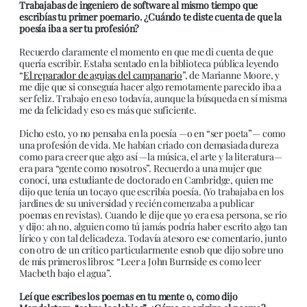
Trabajabas de ingeniero de software al mismo tiempo que
escribías tu primer poemario. ¿Cuándo te diste cuenta de que la
poesía iba a ser tu profesión?
Recuerdo claramente el momento en que me di cuenta de que
quería escribir. Estaba sentado en la biblioteca pública leyendo
“
El reparador de agujas del campanario
”, de Marianne Moore, y
me dije que si conseguía hacer algo remotamente parecido iba a
ser feliz. Trabajo en eso todavía, aunque la búsqueda en sí misma
me da felicidad y eso es más que suficiente.
Dicho esto, yo no pensaba en la poesía —o en “ser poeta”— como
una profesión de vida. Me habían criado con demasiada dureza
como para creer que algo así —la música, el arte y la literatura—
era para “gente como nosotros”. Recuerdo a una mujer que
conocí, una estudiante de doctorado en Cambridge, quien me
dijo que tenía un tocayo que escribía poesía. (Yo trabajaba en los
jardines de su universidad y recién comenzaba a publicar
poemas en revistas). Cuando le dije que yo era esa persona, se rio
y dijo: ah no, alguien como tú jamás podría haber escrito algo tan
lírico y con tal delicadeza. Todavía atesoro ese comentario, junto
con otro de un crítico particularmente esnob que dijo sobre uno
de mis primeros libros: “Leer a John Burnside es como leer
Macbeth bajo el agua”.
Leí que escribes los poemas en tu mente o, como dijo