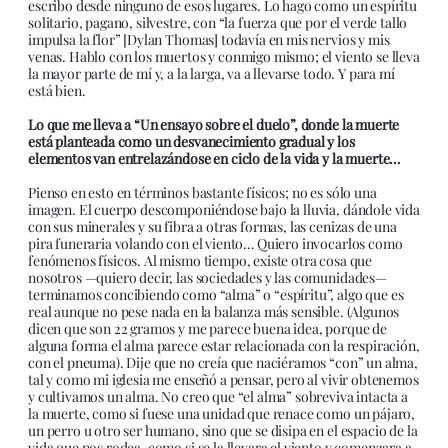
escribo desde ninguno de esos lugares. Lo hago como un espíritu
solitario, pagano, silvestre, con “la fuerza que por el verde tallo
impulsa la flor” [Dylan Thomas] todavía en mis nervios y mis
venas. Hablo con los muertos y conmigo mismo; el viento se lleva
la mayor parte de mí y, a la larga, va a llevarse todo. Y para mí
está bien.
Lo que me lleva a “Un ensayo sobre el duelo”, donde la muerte
está planteada como un desvanecimiento gradual y los
elementos van entrelazándose en ciclo de la vida y la muerte…
Pienso en esto en términos bastante físicos; no es sólo una
imagen. El cuerpo descomponiéndose bajo la lluvia, dándole vida
con sus minerales y su fibra a otras formas, las cenizas de una
pira funeraria volando con el viento… Quiero invocarlos como
fenómenos físicos. Al mismo tiempo, existe otra cosa que
nosotros —quiero decir, las sociedades y las comunidades—
terminamos concibiendo como “alma” o “espíritu”, algo que es
real aunque no pese nada en la balanza más sensible. (Algunos
dicen que son 22 gramos y me parece buena idea, porque de
alguna forma el alma parece estar relacionada con la respiración,
con el pneuma). Dije que no creía que naciéramos “con” un alma,
tal y como mi iglesia me enseñó a pensar, pero al vivir obtenemos
y cultivamos un alma. No creo que “el alma” sobreviva intacta a
la muerte, como si fuese una unidad que renace como un pájaro,
un perro u otro ser humano, sino que se disipa en el espacio de la
vida que nos rodea, como si se la llevara el viento y comenzara a