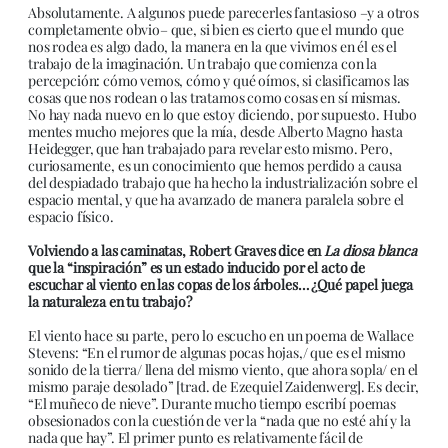
Absolutamente. A algunos puede parecerles fantasioso –y a otros
completamente obvio– que, si bien es cierto que el mundo que
nos rodea es algo dado, la manera en la que vivimos en él es el
trabajo de la imaginación. Un trabajo que comienza con la
percepción: cómo vemos, cómo y qué oímos, si clasificamos las
cosas que nos rodean o las tratamos como cosas en sí mismas.
No hay nada nuevo en lo que estoy diciendo, por supuesto. Hubo
mentes mucho mejores que la mía, desde Alberto Magno hasta
Heidegger, que han trabajado para revelar esto mismo. Pero,
curiosamente, es un conocimiento que hemos perdido a causa
del despiadado trabajo que ha hecho la industrialización sobre el
espacio mental, y que ha avanzado de manera paralela sobre el
espacio físico.
Volviendo a las caminatas, Robert Graves dice en
La diosa blanca
que la “inspiración” es un estado inducido por el acto de
escuchar al viento en las copas de los árboles… ¿Qué papel juega
la naturaleza en tu trabajo?
El viento hace su parte, pero lo escucho en un poema de Wallace
Stevens: “En el rumor de algunas pocas hojas,/ que es el mismo
sonido de la tierra/ llena del mismo viento, que ahora sopla/ en el
mismo paraje desolado” [trad. de Ezequiel Zaidenwerg]. Es decir,
“El muñeco de nieve”. Durante mucho tiempo escribí poemas
obsesionados con la cuestión de ver la “nada que no esté ahí y la
nada que hay”. El primer punto es relativamente fácil de