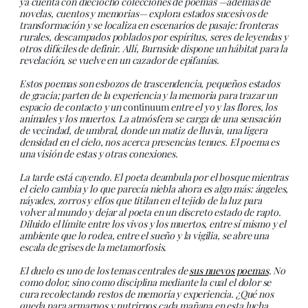
ya cuenta con dieciocho colecciones de poemas —además de
novelas, cuentos y memorias— explora estados sucesivos de
transformación y se localiza en escenarios de pasaje: fronteras
rurales, descampados poblados por espíritus, seres de leyendas y
otros difíciles de definir. Allí, Burnside dispone un hábitat para la
revelación, se vuelve en un cazador de epifanías.
Estos poemas son esbozos de trascendencia, pequeños estados
de gracia; parten de la experiencia y la memoria para trazar un
espacio de contacto y un
continuum
entre el yo y las flores, los
animales y los muertos. La atmósfera se carga de una sensación
de vecindad, de umbral, donde un matiz de lluvia, una ligera
densidad en el cielo, nos acerca presencias tenues. El poema es
una visión de estas y otras conexiones.
La tarde está cayendo. El poeta deambula por el bosque mientras
el cielo cambia y lo que parecía niebla ahora es algo más: ángeles,
náyades, zorros y elfos que titilan en el tejido de la luz para
volver al mundo y dejar al poeta en un discreto estado de rapto.
Diluido el límite entre los vivos y los muertos, entre sí mismo y el
ambiente que lo rodea, entre el sueño y la vigilia, se abre una
escala de grises de la metamorfosis.
El duelo es uno de los temas centrales de
sus nuevos poemas
. No
como dolor, sino como disciplina mediante la cual el dolor se
cura recolectando restos de memoria y experiencia. ¿Qué nos
queda para armarnos y nutrirnos cada mañana en esta lucha