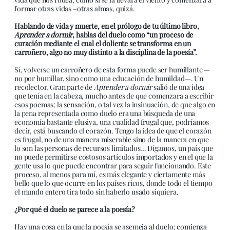
formar otras vidas –otras almas, quizá.
Hablando de vida y muerte, en el prólogo de tu último libro,
Aprender a dormir
, hablas del duelo como “un proceso de
curación mediante el cual el doliente se transforma en un
carroñero, algo no muy distinto a la disciplina de la poesía”.
Sí, volverse un carroñero de esta forma puede ser humillante —
no por humillar, sino como una educación de humildad—. Un
recolector. Gran parte de
Aprender a dormir
salió de una idea
que tenía en la cabeza, mucho antes de que comenzara a escribir
esos poemas: la sensación, o tal vez la insinuación, de que algo en
la pena representada como duelo era una búsqueda de una
economía bastante elusiva, una cualidad frugal que, podríamos
decir, está buscando el corazón. Tengo la idea de que el corazón
es frugal, no de una manera miserable sino de la manera en que
lo son las personas de recursos limitados… Digamos, un país que
no puede permitirse costosos artículos importados y en el que la
gente usa lo que puede encontrar para seguir funcionando. Este
proceso, al menos para mí, es más elegante y ciertamente más
bello que lo que ocurre en los países ricos, donde todo el tiempo
el mundo entero tira todo sin haberlo usado siquiera.
¿Por qué el duelo se parece a la poesía?
Hay una cosa en la que la poesía se asemeja al duelo: comienza