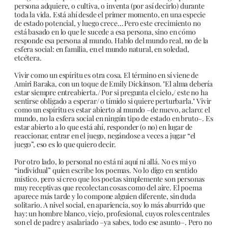
persona adquiere, o cultiva, o inventa (por así decirlo) durante
toda la vida. Está ahí desde el primer momento, en una especie
de estado potencial, y luego crece… Pero este crecimiento no
está basado en lo que le sucede a esa persona, sino en cómo
responde esa persona al mundo. Hablo del mundo real, no de la
esfera social: en familia, en el mundo natural, en soledad,
etcétera.
Vivir como un espíritu es otra cosa. El término en sí viene de
Amiri Baraka, con un toque de Emily Dickinson. "El alma debería
estar siempre entreabierta./ Por si pregunta el cielo,/ este no ha
sentirse obligado a esperar/ o tímido si quiere perturbarla." Vivir
como un espíritu es estar abierto al mundo –de nuevo, aclaro: el
mundo, no la esfera social en ningún tipo de estado en bruto–. Es
estar abierto a lo que está ahí, responder (o no) en lugar de
reaccionar, entrar en el juego, negándose a veces a jugar “el
juego”, eso es lo que quiero decir.
Por otro lado, lo personal no está ni aquí ni allá. No es mi yo
“individual” quien escribe los poemas. No lo digo en sentido
místico, pero sí creo que los poetas simplemente son personas
muy receptivas que recolectan cosas como del aire. El poema
aparece más tarde y lo compone alguien diferente, sin duda
solitario. A nivel social, en apariencia, soy lo más aburrido que
hay: un hombre blanco, viejo, profesional, cuyos roles centrales
son el de padre y asalariado –ya sabes, todo ese asunto–. Pero no