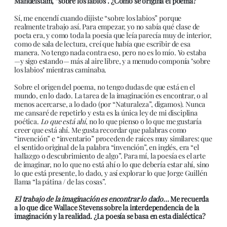
Mandelstam, “sobre los labios”. ¿Cómo se origina el poema?
Sí, me encendí cuando dijiste “sobre los labios” porque
realmente trabajo así. Para empezar, yo no sabía qué clase de
poeta era, y como toda la poesía que leía parecía muy de interior,
como de sala de lectura, creí que había que escribir de esa
manera. No tengo nada contra eso, pero no es lo mío. Yo estaba
—y sigo estando— más al aire libre, y a menudo componía "sobre
los labios" mientras caminaba.
Sobre el origen del poema, no tengo dudas de que está en el
mundo, en lo dado. La tarea de la imaginación es encontrar, o al
menos acercarse, a lo dado (por “Naturaleza”, digamos). Nunca
me cansaré de repetirlo y esta es la única ley de mi disciplina
poética.
Lo que está ahí
, no lo que pienso o lo que me gustaría
creer que está ahí. Me gusta recordar que palabras como
“invención” e “inventario” proceden de raíces muy similares: que
el sentido original de la palabra “invención”, en inglés, era “el
hallazgo o descubrimiento de algo”. Para mí, la poesía es el arte
de imaginar, no lo que no está ahí o lo que debería estar ahí, sino
lo que está presente, lo dado, y así explorar lo que Jorge Guillén
llama “la pátina / de las cosas”.
El trabajo de la imaginación es encontrar lo dado…
Me recuerda
a lo que dice Wallace Stevens sobre la interdependencia de la
imaginación y la realidad. ¿La poesía se basa en esta dialéctica?