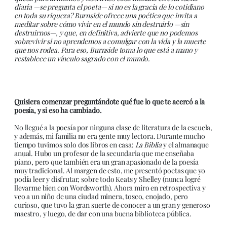
diaria —se pregunta el poeta— si no es la gracia de lo cotidiano
en toda su riqueza? Burnside ofrece una poética que invita a
meditar sobre cómo vivir en el mundo sin destruirlo —sin
destruirnos—, y que, en definitiva, advierte que no podemos
sobrevivir si no aprendemos a comulgar con la vida y la muerte
que nos rodea. Para eso, Burnside toma lo que está a mano y
restablece un vínculo sagrado con el mundo.
Quisiera comenzar preguntándote qué fue lo que te acercó a la
poesía, y si eso ha cambiado.
No llegué a la poesía por ninguna clase de literatura de la escuela,
y además, mi familia no era gente muy lectora. Durante mucho
tiempo tuvimos solo dos libros en casa:
La Biblia
y el almanaque
anual. Hubo un profesor de la secundaria que me enseñaba
piano, pero que también era un gran apasionado de la poesía
muy tradicional. Al margen de esto, me presentó poetas que yo
podía leer y disfrutar, sobre todo Keats y Shelley (nunca logré
llevarme bien con Wordsworth). Ahora miro en retrospectiva y
veo a un niño de una ciudad minera, tosco, enojado, pero
curioso, que tuvo la gran suerte de conocer a un gran y generoso
maestro, y luego, de dar con una buena biblioteca pública.