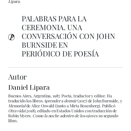
Lipara
.
PALABRAS PARA LA
CEREMONIA. UNA
CONVERSACIÓN CON JOHN
BURNSIDE EN
PERIÓDICO DE POESÍA
Autor
Daniel Lipara
Buenos Aires, Argentina, 1987. Poeta, traductor y editor. Ha
traducido los libros
Aprender a dormir
(2017) de John Burnside, y
Memorial
de Alice Oswald (junto a Mirta Rosenberg). Publicó
Otra vida
(2018), editado en Estados Unidos con traducción de
Robin Myers.
Como la noche adentro de los ojos
es su segundo
libro.