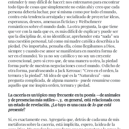
entender (y muy difícil de hacer): nos entrenaron para encontrar
todo tipo de cosas que simplemente no están ahí y creo que cada
persona debería luchar, por sí misma como por todo el mundo,
contra esta tendencia arraigada y socializada de proyectar ideas,
esperanzas, deseos, amenazas ficticias y
Weltschmerz
románticos sobre el mundo dado. La otra pregunta, la que tiene
que ver con la nada que es, es más difícil de explicar y puede ser
que la disciplina de, si no identificar, aprehender esta “nada” sea
una cuestión personal, tal como mi madre católica describía a la
piedad. (No importaba, pensaba ella, cómo llegábamos a Dios,
siempre y cuando ese amor se manifestara en nuestra forma de
ser en el mundo). Yo ya no soy católico y no soy un creyente
convencional, pero sí creo que, de una manera u otra, la piedad
forma parte de nuestras negociaciones con el mundo. O dicho de
otra forma, parafraseando a Jack Kerouac: “Creo en el orden, la
ternura y la piedad”. Mi idea de qué es la “Naturaleza” –una
pregunta complicada, de alguna manera– puede resumirse como
aquello que me inspira orden, ternura y piedad.
La cacería es un tópico muy frecuente en tu poesía —de animales
y de presencias más sutiles—, y, en general, está relacionada con
un estado de revelación. ¿Lo tuyo es una caza de
lo que está
presente
?
Sí, es exactamente eso. Agregaría que, detrás de cada una de mis
metáforas sobre la cacería, está implícita, espero, la idea de la