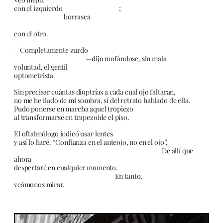
con el izquierdo ;
borrasca
con el otro.
—Completamente zurdo
—dijo mofándose, sin mala
voluntad, el gentil
optometrista.
Sin precisar cuántas dioptrías a cada cual ojo faltaran,
no me he fiado de mi sombra, sí del retrato hablado de ella.
Pudo ponerse en marcha aquel tropiezo
al transformarse en trapezoide el piso.
El oftalmólogo indicó usar lentes
y así lo haré. “Confianza en el anteojo, no en el ojo”.
De allí que
ahora
despertaré en cualquier momento.
En tanto,
veámonos mirar.