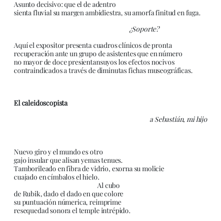
Asunto decisivo: que el de adentro
sienta fluvial su margen ambidiestra, su amorfa finitud en fuga.
¿Soporte?
Aquí el expositor presenta cuadros clínicos de pronta
recuperación ante un grupo de asistentes que en número
no mayor de doce presientansuyos los efectos nocivos
contraindicados a través de diminutas fichas museográficas.
El caleidoscopista
a Sebastián, mi hijo
Nuevo giro y el mundo es otro
gajo insular que alisan yemas tenues.
Tamborileado en fibra de vidrio, exorna su molicie
cuajado en címbalos el hielo.
Al cubo
de Rubik, dado el dado en que colore
su puntuación númerica, reimprime
resequedad sonora el temple intrépido.