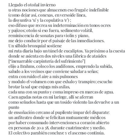
Llegado el otoñal invierno
u otras nociones que almacenen eso frugal e indefinible
(como dejar así, conexas, en versoide línea,
la disyuntiva ‘u’ y la copulativa ‘e’) ;
eso difuso que recrea su indeterminación en tonos ocres
y pajizos; otoño si eso fuera, sedimento volátil,
reminiscencia de sonatas para violín y piano,
me dejo conducir por el paisaje de las inmediaciones.
Un silbido bronquial sostiene
mi ruta diaria bajo un túnel de eucaliptos. Ya próximo a la cuesta
donde se asienta en dos niveles una fábrica de ataúdes
[“inenarrable carpintería del sufrimiento”]
elijo a Brahms, coloco los audífonos, emprendo la subida,
saludo a los vecinos que conviene saludar a señas;
entra con ruido el aire a mis pulmones
y modulo el volumen con que exhalo y transpiro; escucho
brotar la sal que enjuga mis axilas,
cada una con su punto y coma impreso en marcas de agua.
Caen agudas notas en mi laringe, allí se aferran
como señuelos hasta que un tosido violento las devuelve a un
punto
de ensoñación cercano al pupilente impar del disparate:
un anfiteatro donde se felicitan mutuamente médicos
por haber consumado intervenciones a corazón abierto
en personas de 20 a 38, durante cuatrimestre y medio.
El colectivo parabién concluye y el ascenso continúa.