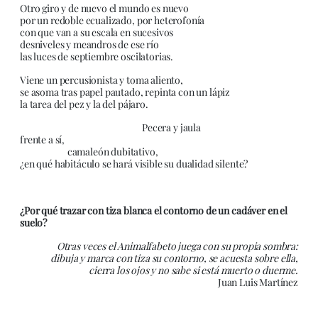
Otro giro y de nuevo el mundo es nuevo
por un redoble ecualizado, por heterofonía
con que van a su escala en sucesivos
desniveles y meandros de ese río
las luces de septiembre oscilatorias.
Viene un percusionista y toma aliento,
se asoma tras papel pautado, repinta con un lápiz
la tarea del pez y la del pájaro.
Pecera y jaula
frente a sí,
camaleón dubitativo,
¿en qué habitáculo se hará visible su dualidad silente?
¿Por qué trazar con tiza blanca el contorno de un cadáver en el
suelo?
Otras veces el Animalfabeto juega con su propia sombra:
dibuja y marca con tiza su contorno, se acuesta sobre ella,
cierra los ojos y no sabe si está muerto o duerme.
Juan Luis Martínez