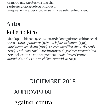
Reanudo mis zapatos y la marcha.
Y este ejercicio aeróbico pospuesto
se espesa en lo específico, en su falta de suficiente oxígeno.
Autor
Roberto Rico
Cintalapa, Chiapas, 1960. Es autor de los siguientes volúmenes de
poesía:
Varia optometría
(1987),
Reloj de malvarena
(1991),
Nutrimento de Lázaro
(2000),
La escenográfica virtud del sepia
(2000),
Parlamas
(2011),
Ars vitraria
(2013),
Jasón es un acrónimo
(2015, selección de su obra poética),
Radio frenesí y otras
sintonías
(2018) y
Con meridiana oscuridad
(2023).
DICIEMBRE 2018
AUDIOVISUAL
Against: contra