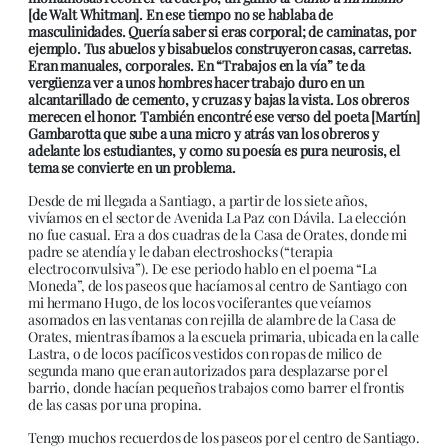
[de Walt Whitman]. En ese tiempo no se hablaba de
masculinidades. Quería saber si eras corporal; de caminatas, por
ejemplo. Tus abuelos y bisabuelos construyeron casas, carretas.
Eran manuales, corporales. En “Trabajos en la vía” te da
vergüenza ver a unos hombres hacer trabajo duro en un
alcantarillado de cemento, y cruzas y bajas la vista. Los obreros
merecen el honor. También encontré ese verso del poeta [Martín]
Gambarotta que sube a una micro y atrás van los obreros y
adelante los estudiantes, y como su poesía es pura neurosis, el
tema se convierte en un problema.
Desde de mi llegada a Santiago, a partir de los siete años,
vivíamos en el sector de Avenida La Paz con Dávila. La elección
no fue casual. Era a dos cuadras de la Casa de Orates, donde mi
padre se atendía y le daban electroshocks (“terapia
electroconvulsiva”). De ese periodo hablo en el poema “La
Moneda”, de los paseos que hacíamos al centro de Santiago con
mi hermano Hugo, de los locos vociferantes que veíamos
asomados en las ventanas con rejilla de alambre de la Casa de
Orates, mientras íbamos a la escuela primaria, ubicada en la calle
Lastra, o de locos pacíficos vestidos con ropas de milico de
segunda mano que eran autorizados para desplazarse por el
barrio, donde hacían pequeños trabajos como barrer el frontis
de las casas por una propina.
Tengo muchos recuerdos de los paseos por el centro de Santiago.