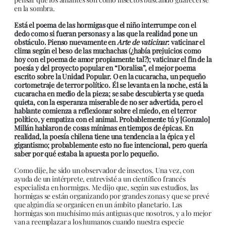
en la sombra.
Está el poema de las hormigas que el niño interrumpe con el
dedo como si fueran personas y a las que la realidad pone un
obstáculo. Pienso nuevamente en
Arte de vaticinar
: vaticinar el
clima según el beso de las muchachas (¿había prejuicios como
hoy con el poema de amor propiamente tal?); vaticinar el fin de la
poesía y del proyecto popular en “Doralisa”, el mejor poema
escrito sobre la Unidad Popular. O en la cucaracha, un pequeño
cortometraje de terror político. Él se levanta en la noche, está la
cucaracha en medio de la pieza; se sabe descubierta y se queda
quieta, con la esperanza miserable de no ser advertida, pero el
hablante comienza a reflexionar sobre el miedo, en el terror
político, y empatiza con el animal. Probablemente tú y [Gonzalo]
Millán hablaron de cosas mínimas en tiempos de épicas. En
realidad, la poesía chilena tiene una tendencia a la épica y el
gigantismo; probablemente esto no fue intencional, pero quería
saber por qué estaba la apuesta por lo pequeño.
Como dije, he sido un observador de insectos. Una vez, con
ayuda de un intérprete, entrevisté a un científico francés
especialista en hormigas. Me dijo que, según sus estudios, las
hormigas se están organizando por grandes zonas y que se prevé
que algún día se organicen en un ámbito planetario. Las
hormigas son muchísimo más antiguas que nosotros, y a lo mejor
van a reemplazar a los humanos cuando nuestra especie