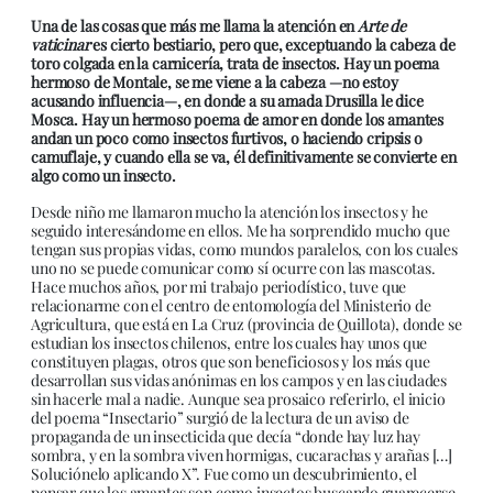
Una de las cosas que más me llama la atención en
Arte de
vaticinar
es cierto bestiario, pero que, exceptuando la cabeza de
toro colgada en la carnicería, trata de insectos. Hay un poema
hermoso de Montale, se me viene a la cabeza —no estoy
acusando influencia—, en donde a su amada Drusilla le dice
Mosca. Hay un hermoso poema de amor en donde los amantes
andan un poco como insectos furtivos, o haciendo cripsis o
camuflaje, y cuando ella se va, él definitivamente se convierte en
algo como un insecto.
Desde niño me llamaron mucho la atención los insectos y he
seguido interesándome en ellos. Me ha sorprendido mucho que
tengan sus propias vidas, como mundos paralelos, con los cuales
uno no se puede comunicar como sí ocurre con las mascotas.
Hace muchos años, por mi trabajo periodístico, tuve que
relacionarme con el centro de entomología del Ministerio de
Agricultura, que está en La Cruz (provincia de Quillota), donde se
estudian los insectos chilenos, entre los cuales hay unos que
constituyen plagas, otros que son beneficiosos y los más que
desarrollan sus vidas anónimas en los campos y en las ciudades
sin hacerle mal a nadie. Aunque sea prosaico referirlo, el inicio
del poema “Insectario” surgió de la lectura de un aviso de
propaganda de un insecticida que decía “donde hay luz hay
sombra, y en la sombra viven hormigas, cucarachas y arañas […]
Soluciónelo aplicando X”. Fue como un descubrimiento, el
pensar que los amantes son como insectos buscando guarecerse