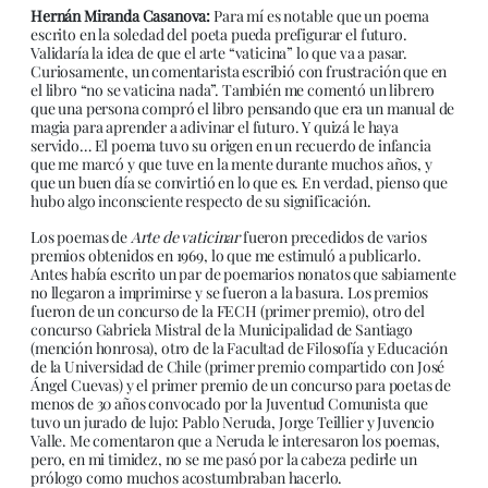
Hernán Miranda Casanova:
Para mí es notable que un poema
escrito en la soledad del poeta pueda prefigurar el futuro.
Validaría la idea de que el arte “vaticina” lo que va a pasar.
Curiosamente, un comentarista escribió con frustración que en
el libro “no se vaticina nada”. También me comentó un librero
que una persona compró el libro pensando que era un manual de
magia para aprender a adivinar el futuro. Y quizá le haya
servido… El poema tuvo su origen en un recuerdo de infancia
que me marcó y que tuve en la mente durante muchos años, y
que un buen día se convirtió en lo que es. En verdad, pienso que
hubo algo inconsciente respecto de su significación.
Los poemas de
Arte de vaticinar
fueron precedidos de varios
premios obtenidos en 1969, lo que me estimuló a publicarlo.
Antes había escrito un par de poemarios nonatos que sabiamente
no llegaron a imprimirse y se fueron a la basura. Los premios
fueron de un concurso de la FECH (primer premio), otro del
concurso Gabriela Mistral de la Municipalidad de Santiago
(mención honrosa), otro de la Facultad de Filosofía y Educación
de la Universidad de Chile (primer premio compartido con José
Ángel Cuevas) y el primer premio de un concurso para poetas de
menos de 30 años convocado por la Juventud Comunista que
tuvo un jurado de lujo: Pablo Neruda, Jorge Teillier y Juvencio
Valle. Me comentaron que a Neruda le interesaron los poemas,
pero, en mi timidez, no se me pasó por la cabeza pedirle un
prólogo como muchos acostumbraban hacerlo.