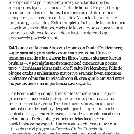
suscripción era por dos ejemplares y se aclaraba que los
suscriptores figurarían en una “lista de honor”. En poco tiempo
se conocieron los resultados. La impresión del libro, con mil
ejemplares, costó cuatro mil escudos. Y con los talonarios se
juntaron 3,750 escudos. Éxito completo. La lista de honor incluyó
a escritores y estudiantes, varios de los cuales se contaron entre
los presos políticos, los exiliados y hasta un detenido que
desapareció posteriormente.
Estábamos en Buenos Aires en el 2000 con Daniel Freidemberg
—que para mí y para varios es un maestro, como tú; no le
tengamos miedo a la palabra: los libros buenos siempre fueron
brújulas—, y por algún motivo mencioné entonces un poema
tuyo. “¡Hernáaaan Miraaanda, che!”, saltó Freidemberg, feliz de
oír que citaba a un hermano mayor; yo era más joven entonces.
Cuéntame cómo fue tu relación con él, creo que la amistad entre
los poetas tiene una importancia casi sagrada.
Con Freidemberg compartimos intensamente en una época;
primero en una revista y, después, a diario, por años, como
redactores en la Agencia TASS en Buenos Aires, en un turno
matinal entre despacho y despacho por teletipo rumbo a la
central de la agencia en Moscú, de donde se distribuían al resto
del mundo… Freidemberg cubría noticias locales y yo
participaba como especialista en asuntos chilenos (que eran
utilizadas en el programa
Escucha Chile
). Entretanto
conversábamos de poetas latinoamericanos y sobre el trabajo