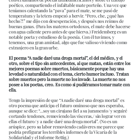
poético, compartiendo el infaltable mate porteño. Una vez que
teníamos calentando la “pava” para el mate, se me pasó de
temperatura y la tetera empezó a hervir. “Pero, che, ¡¿qué has
hecho?!” me dijo con desesperación, y después nos reímos de
buenas ganas. (Para los materos ortodoxos, el mate debe hacerse
con agua caliente pero antes de que hierva.) Freidemberg es un
notable poeta y estudioso de la poesía. Con él tuvimos, y
tenemos, una gran amistad, algo que fue valioso viviendo como
extranjero en la gran urbe.
El poema “A nadie daré una droga mortal”, el del médico, y el
otro, sobre el tipo sin antecedentes, al que matan, están entre los
mejores poemas sobre muertos, básicamente porque hay una
levedad o naturalidad con el tema, cierto humor incluso. Tratan
sobre muertos pero la muerte no los invade. La muerte no nos
posee a los poetas, creo. Es como si pudiéramos tomar mate con
ella.
Tengo la impresión de que “A nadie daré una droga mortal” es
otro poema que anticipa el futuro ominoso que nos esperaba,
aunque se dice: “…soy un cirujano fiel a su juramento/ y seguiré
cortando tendones, removiendo las vísceras,/ sin lograr ver en
ellas el futuro/ y a nadie daré una droga mortal”. (No es un
arúspice, pero su labor removiendo cadáveres me parece que
podría prefigurar los terribles informes de la Vicaría de la
Solidaridad y el Informe Rettig.)