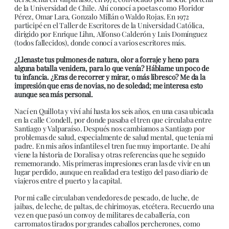
de la Universidad de Chile. Ahí conocí a poetas como Floridor
Pérez, Omar Lara, Gonzalo Millán o Waldo Rojas. En 1972
participé en el Taller de Escritores de la Universidad Católica,
dirigido por Enrique Lihn, Alfonso Calderón y Luis Domínguez
(todos fallecidos), donde conocí a varios escritores más.
¿Llenaste tus pulmones de natura, olor a forraje y heno para
alguna batalla venidera, para lo que venía? Háblame un poco de
tu infancia. ¿Eras de recorrer y mirar, o más libresco? Me da la
impresión que eras de novias, no de soledad; me interesa esto
aunque sea más personal.
Nací en Quillota y viví ahí hasta los seis años, en una casa ubicada
en la calle Condell, por donde pasaba el tren que circulaba entre
Santiago y Valparaíso. Después nos cambiamos a Santiago por
problemas de salud, especialmente de salud mental, que tenía mi
padre. En mis años infantiles el tren fue muy importante. De ahí
viene la historia de Doralisa y otras referencias que he seguido
rememorando. Mis primeras impresiones eran las de vivir en un
lugar perdido, aunque en realidad era testigo del paso diario de
viajeros entre el puerto y la capital.
Por mi calle circulaban vendedores de pescado, de luche, de
jaibas, de leche, de paltas, de chirimoyas, etcétera. Recuerdo una
vez en que pasó un convoy de militares de caballería, con
carromatos tirados por grandes caballos percherones, como