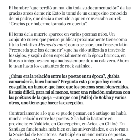
El hombre “que perdió un mal día toda su documentación” da las
gracias antes de morir. Esto lo tomé de un campesino conocido
de mi padre, que decía a menudo a quien conversaba con él:
“Gracias por haberme tomado en cuenta”.
El tema de la muerte aparece en varios poemas míos. Un
conjunto nuevo que pienso publicar próximamente tiene como
título tentativo
Memento mori
, como se sabe, una frase en latín
(“recuerda que has de morir”) que ha sido utilizada a través de
los siglos, y según dicen especialmente en la época barroca, en
libros o imágenes acompañadas siempre de una calavera. Ahora
lo usan hasta los cantantes de rock satánico.
¿Cómo era la relación entre los poetas en tu época?, ¿había
camaradería, buen humor? Pregunto esto porque hay cierta
cosquilla, un humor, que hace que los poemas sean bienvenidos.
Es más difícil, para mí al menos, tener una relación amistosa con
las poéticas de la queja —aunque con [Pablo] de Rokha y varios
otros, uno tiene que hacer la excepción.
Contrariamente a lo que se puede pensar, en Santiago no había
mucha relación entre los poetas. Sí la había bastante en
provincia: en Valdivia, en Concepción, en Arica, en Chiloé. En
Santiago funcionaba más bien en las universidades, o en torno a
la Sociedad de Escritores. Participé en un encuentro de poetas
del sesenta en Valparaíso, en 1971, convocado por la sede porteña