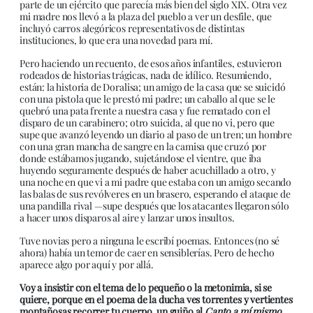
parte de un ejército que parecía más bien del siglo XIX. Otra vez
mi madre nos llevó a la plaza del pueblo a ver un desfile, que
incluyó carros alegóricos representativos de distintas
instituciones, lo que era una novedad para mí.
Pero haciendo un recuento, de esos años infantiles, estuvieron
rodeados de historias trágicas, nada de idílico. Resumiendo,
están: la historia de Doralisa; un amigo de la casa que se suicidó
con una pistola que le prestó mi padre; un caballo al que se le
quebró una pata frente a nuestra casa y fue rematado con el
disparo de un carabinero; otro suicida, al que no vi, pero que
supe que avanzó leyendo un diario al paso de un tren; un hombre
con una gran mancha de sangre en la camisa que cruzó por
donde estábamos jugando, sujetándose el vientre, que iba
huyendo seguramente después de haber acuchillado a otro, y
una noche en que vi a mi padre que estaba con un amigo secando
las balas de sus revólveres en un brasero, esperando el ataque de
una pandilla rival —supe después que los atacantes llegaron sólo
a hacer unos disparos al aire y lanzar unos insultos.
Tuve novias pero a ninguna le escribí poemas. Entonces (no sé
ahora) había un temor de caer en sensiblerías. Pero de hecho
aparece algo por aquí y por allá.
Voy a insistir con el tema de lo pequeño o la metonimia, si se
quiere, porque en el poema de la ducha ves torrentes y vertientes
montañosas recorrer tu cuerpo, un guiño al
Canto a mí mismo