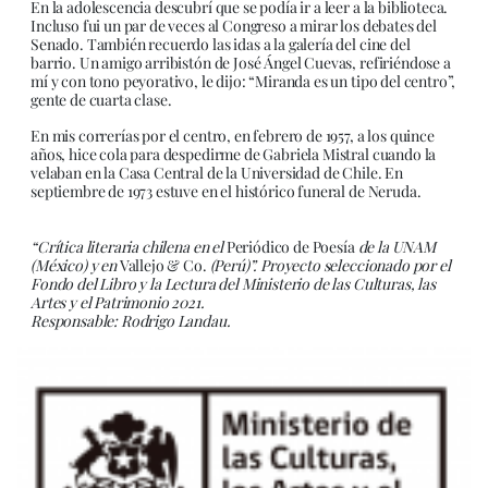
En la adolescencia descubrí que se podía ir a leer a la biblioteca.
Incluso fui un par de veces al Congreso a mirar los debates del
Senado. También recuerdo las idas a la galería del cine del
barrio. Un amigo arribistón de José Ángel Cuevas, refiriéndose a
mí y con tono peyorativo, le dijo: “Miranda es un tipo del centro”,
gente de cuarta clase.
En mis correrías por el centro, en febrero de 1957, a los quince
años, hice cola para despedirme de Gabriela Mistral cuando la
velaban en la Casa Central de la Universidad de Chile. En
septiembre de 1973 estuve en el histórico funeral de Neruda.
“Crítica literaria chilena en el
Periódico de Poesía
de la UNAM
(México) y en
Vallejo & Co.
(Perú)”. Proyecto seleccionado por el
Fondo del Libro y la Lectura del Ministerio de las Culturas, las
Artes y el Patrimonio 2021.
Responsable: Rodrigo Landau.