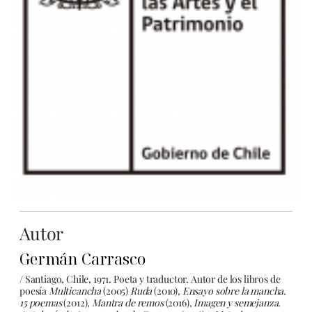
Autor
Germán Carrasco
/ Santiago, Chile, 1971. Poeta y traductor. Autor de los libros de
poesía
Multicancha
(2005)
Ruda
(2010),
Ensayo sobre la mancha.
15 poemas
(2012),
Mantra de remos
(2016),
Imagen y semejanza.