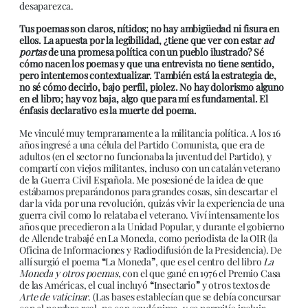
desaparezca.
Tus poemas son claros, nítidos; no hay ambigüedad ni fisura en
ellos. La apuesta por la legibilidad, ¿tiene que ver con estar
ad
portas
de una promesa política con un pueblo ilustrado? Sé
cómo nacen los poemas y que una entrevista no tiene sentido,
pero intentemos contextualizar. También está la estrategia de,
no sé cómo decirlo, bajo perfil, piolez. No hay dolorismo alguno
en el libro; hay voz baja, algo que para mí es fundamental. El
énfasis declarativo es la muerte del poema.
Me vinculé muy tempranamente a la militancia política. A los 16
años ingresé a una célula del Partido Comunista, que era de
adultos (en el sector no funcionaba la juventud del Partido), y
compartí con viejos militantes, incluso con un catalán veterano
de la Guerra Civil Española. Me posesioné de la idea de que
estábamos preparándonos para grandes cosas, sin descartar el
dar la vida por una revolución, quizás vivir la experiencia de una
guerra civil como lo relataba el veterano. Viví intensamente los
años que precedieron a la Unidad Popular, y durante el gobierno
de Allende trabajé en La Moneda, como periodista de la OIR (la
Oficina de Informaciones y Radiodifusión de la Presidencia). De
allí surgió el poema
“
La Moneda
”
, que es el centro del libro
La
Moneda y otros poemas
, con el que gané en 1976 el Premio Casa
de las Américas, el cual incluyó
“
Insectario
”
y otros textos de
Arte de vaticinar
. (Las bases establecían que se debía concursar