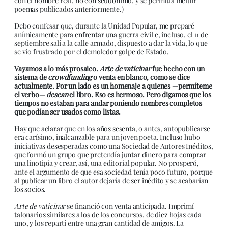
con el nombre real, no con seudónimo, y se permitía incluir
poemas publicados anteriormente.)
Debo confesar que, durante la Unidad Popular, me preparé
anímicamente para enfrentar una guerra civil e, incluso, el 11 de
septiembre salí a la calle armado, dispuesto a dar la vida, lo que
se vio frustrado por el demoledor golpe de Estado.
Vayamos a lo más prosaico.
Arte de vaticinar
fue hecho con un
sistema de
crowdfunding
o venta en blanco, como se dice
actualmente. Por un lado es un homenaje a quienes —permíteme
el verbo—
desean
el libro. Eso es hermoso. Pero digamos que los
tiempos no estaban para andar poniendo nombres completos
que podían ser usados como listas.
Hay que aclarar que en los años sesenta, o antes, autopublicarse
era carísimo, inalcanzable para un joven poeta. Incluso hubo
iniciativas desesperadas como una Sociedad de Autores Inéditos,
que formó un grupo que pretendía juntar dinero para comprar
una linotipia y crear, así, una editorial popular. No prosperó,
ante el argumento de que esa sociedad tenía poco futuro, porque
al publicar un libro el autor dejaría de ser inédito y se acabarían
los socios.
Arte de vaticinar
se financió con venta anticipada. Imprimí
talonarios similares a los de los concursos, de diez hojas cada
uno, y los repartí entre una gran cantidad de amigos. La