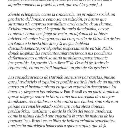
aquella conciencia práctica, real, que es el lenguaje […]
Siendo el lenguaje, como la conciencia, un producto social, un
producto del hombre como ser en relación, es bueno que
situemos a la empresa oswaldiana en el cuadro de su tiempo…
Evidentemente que el lenguaje literario funcionaba, en ese
contexto, como una jerga de casta, un diploma de nobleza
intelectual: entre la lengua escrita con prurito de filtración de los
invitados a la fiesta literaria y la lengua hablada
descuidadamente por el pueblo (especialmente en São Paulo,
donde llegaban las corrientes migratorias con sus peculiares
deformaciones orales), se abría un abismo aparentemente
insuperable. La poesía “Pau-Brasil” de Oswald de Andrade
2
representó, como es fácil imaginar, un giro de 180 grados.
Las consideraciones de Haroldo son justas por exactas, puesto
que al traducirlo al español es posible sentir la furia de un mundo
nuevo en el instante mismo en que su expresión descoyunta los
huesos y desgarra los músculos:
Pau-Brasil
es un parto luminoso
que se disgrega sobre la tierra como una marejada de cocuyos
kamikazes, recortados no sólo contra una ciudad, sino sobre un
paisaje terrenal levantado sobre una naturaleza violenta,
prehistórica, vastísima y, desde la visión del poeta, moderna,
como la misma ciudad que engendra la extraña materia de los
poemas.
Pau-Brasil
es un libro de belleza criminal semejante a
una bestia mitológica balaceada a quemarropa y que deja