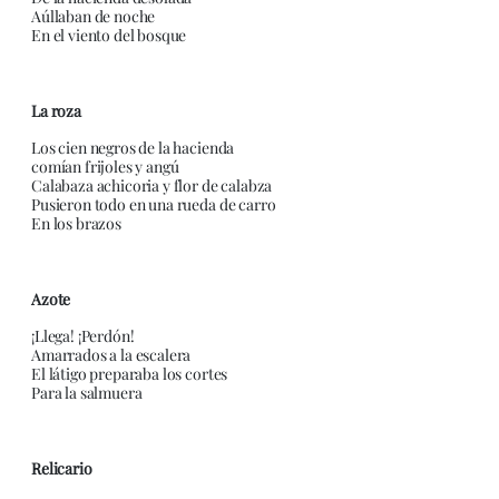
Aúllaban de noche
En el viento del bosque
La roza
Los cien negros de la hacienda
comían frijoles y angú
Calabaza achicoria y flor de calabza
Pusieron todo en una rueda de carro
En los brazos
Azote
¡Llega! ¡Perdón!
Amarrados a la escalera
El látigo preparaba los cortes
Para la salmuera
Relicario