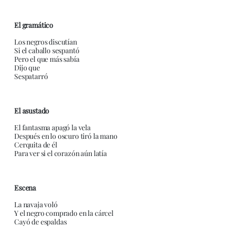
El gramático
Los negros discutían
Si el caballo sespantó
Pero el que más sabía
Dijo que
Sespatarró
El asustado
El fantasma apagó la vela
Después en lo oscuro tiró la mano
Cerquita de él
Para ver si el corazón aún latía
Escena
La navaja voló
Y el negro comprado en la cárcel
Cayó de espaldas