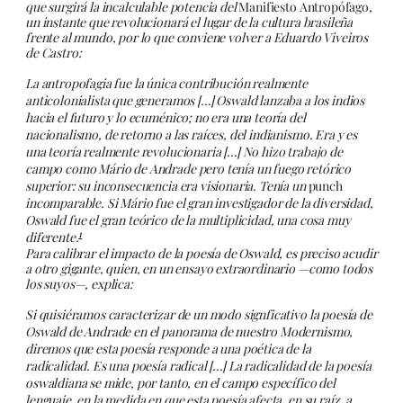
que surgirá la incalculable potencia del
Manifiesto Antropófago
,
un instante que revolucionará el lugar de la cultura brasileña
frente al mundo, por lo que conviene volver a Eduardo Viveiros
de Castro:
La antropofagia fue la única contribución realmente
anticolonialista que generamos […] Oswald lanzaba a los indios
hacia el futuro y lo ecuménico; no era una teoría del
nacionalismo, de retorno a las raíces, del indianismo. Era y es
una teoría realmente revolucionaria […] No hizo trabajo de
campo como Mário de Andrade pero tenía un fuego retórico
superior: su inconsecuencia era visionaria. Tenía un
punch
incomparable. Si Mário fue el gran investigador de la diversidad,
Oswald fue el gran teórico de la multiplicidad, una cosa muy
1
diferente.
Para calibrar el impacto de la poesía de Oswald, es preciso acudir
a otro gigante, quien, en un ensayo extraordinario —como todos
los suyos—, explica:
Si quisiéramos caracterizar de un modo signficativo la poesía de
Oswald de Andrade en el panorama de nuestro Modernismo,
diremos que esta poesía responde a una poética de la
radicalidad. Es una poesía radical […] La radicalidad de la poesía
oswaldiana se mide, por tanto, en el campo específico del
lenguaje, en la medida en que esta poesía afecta, en su raíz, a