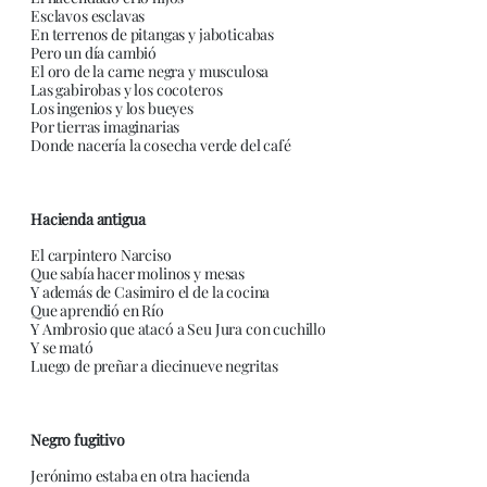
Esclavos esclavas
En terrenos de pitangas y jaboticabas
Pero un día cambió
El oro de la carne negra y musculosa
Las gabirobas y los cocoteros
Los ingenios y los bueyes
Por tierras imaginarias
Donde nacería la cosecha verde del café
Hacienda antigua
El carpintero Narciso
Que sabía hacer molinos y mesas
Y además de Casimiro el de la cocina
Que aprendió en Río
Y Ambrosio que atacó a Seu Jura con cuchillo
Y se mató
Luego de preñar a diecinueve negritas
Negro fugitivo
Jerónimo estaba en otra hacienda