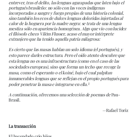
entrever, tras el delito, las lenguas agazapadas que laten bajo el
portugués brasileño: no sólo con las voces indígenas
incorporadas a sangre y fuego propias de una historia colonial,
sino también los ecos de dulces lenguas doloridas injertadas al
calor de la hoguera por la madre negra: se trata de una lengua
mestiza sólo en apariencia homogénea. Algo que vio con lucidez
el filósofo checo Vilém Flusser, acaso el mayor intérprete
extranjero que ha tenido aquella patria milagrosa:
Es cierto que las masas hablan un solo idioma (el portugués), y
esto parece darles estructura. Pero el oído atento descubre que
esta lengua no es una infraestructura (como en el caso de las
sociedades europeas), sino que forma un techo que recoge la
masa, como el esperanto o el koiné, bajo el cual palpitan
innumerables lenguas que se reflejan en el propio portugués para
3
poder penetrar la masa e integrarse en ella.
A continuación, ofrecemos una selección de poemas de
Pau-
Brasil
.
—Rafael Toriz
La transacción
El hacendado crio hijos