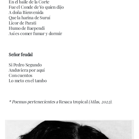
En el baile de la Corte
Fue el Conde de Yo quien dijo
A doña Bienvenida
Que la harina de Suruí
Licor de Parati
Humo de Baependi
Así es comer fumar y dormir
Señor feudal
Si Pedro Segundo
Anduviera por aquí
Con cuentos
Lo meto en el tambo
* Poemas pertenecientes a
Resaca tropical
(Atlas, 2022).