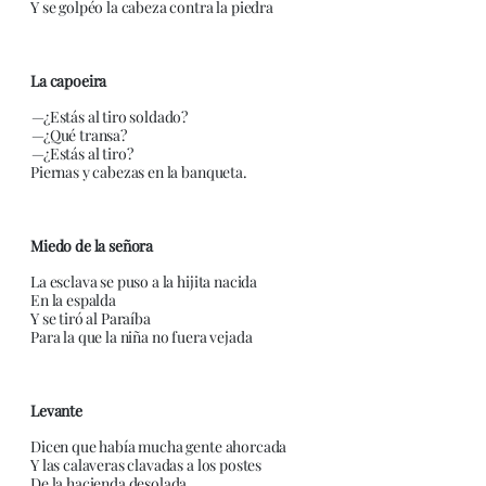
Y se golpéo la cabeza contra la piedra
La capoeira
—
¿Estás al tiro soldado?
—
¿Qué transa?
—
¿Estás al tiro?
Piernas y cabezas en la banqueta.
Miedo de la señora
La esclava se puso a la hijita nacida
En la espalda
Y se tiró al Paraíba
Para la que la niña no fuera vejada
Levante
Dicen que había mucha gente ahorcada
Y las calaveras clavadas a los postes
De la hacienda desolada