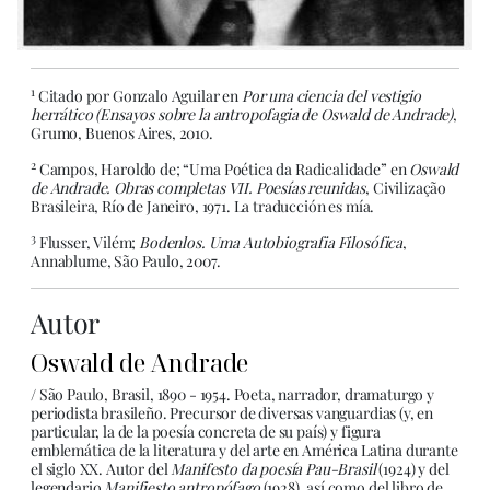
1
Citado por Gonzalo Aguilar en
Por una ciencia del vestigio
herrático (Ensayos sobre la antropofagia de Oswald de Andrade)
,
Grumo, Buenos Aires, 2010.
2
Campos, Haroldo de; “Uma Poética da Radicalidade” en
Oswald
de Andrade. Obras completas VII. Poesías reunidas
, Civilização
Brasileira, Río de Janeiro, 1971. La traducción es mía.
3
Flusser, Vilém;
Bodenlos. Uma Autobiografia Filosófica
,
Annablume, São Paulo, 2007.
Autor
Oswald de Andrade
/ São Paulo, Brasil, 1890 - 1954. Poeta, narrador, dramaturgo y
periodista brasileño. Precursor de diversas vanguardias (y, en
particular, la de la poesía concreta de su país) y figura
emblemática de la literatura y del arte en América Latina durante
el siglo XX. Autor del
Manifesto da poesía Pau-Brasil
(1924) y del
legendario
Manifiesto antropófago
(1928), así como del libro de