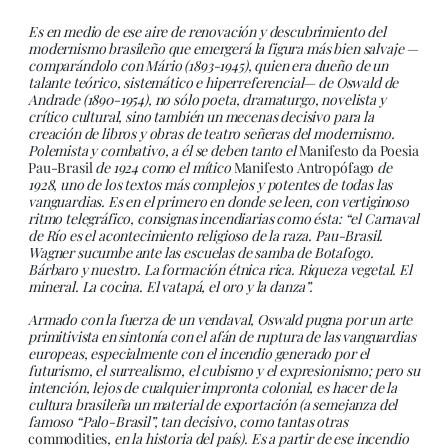
Es en medio de ese aire de renovación y descubrimiento del
modernismo brasileño que emergerá la figura más bien salvaje —
comparándolo con Mário (1893-1945), quien era dueño de un
talante teórico, sistemático e hiperreferencial— de Oswald de
Andrade (1890-1954), no sólo poeta, dramaturgo, novelista y
crítico cultural, sino también un mecenas decisivo para la
creación de libros y obras de teatro señeras del modernismo.
Polemista y combativo, a él se deben tanto el
Manifesto da Poesia
Pau-Brasil
de 1924 como el mítico
Manifesto Antropófago
de
1928, uno de los textos más complejos y potentes de todas las
vanguardias. Es en el primero en donde se leen, con vertiginoso
ritmo telegráfico, consignas incendiarias como ésta: “el Carnaval
de Río es el acontecimiento religioso de la raza. Pau-Brasil.
Wagner sucumbe ante las escuelas de samba de Botafogo.
Bárbaro y nuestro. La formación étnica rica. Riqueza vegetal. El
mineral. La cocina. El vatapá, el oro y la danza”.
Armado con la fuerza de un vendaval, Oswald pugna por un arte
primitivista en sintonía con el afán de ruptura de las vanguardias
europeas, especialmente con el incendio generado por el
futurismo, el surrealismo, el cubismo y el expresionismo; pero su
intención, lejos de cualquier impronta colonial, es hacer de la
cultura brasileña un material de exportación (a semejanza del
famoso “Palo-Brasil”, tan decisivo, como tantas otras
commodities
, en la historia del país). Es a partir de ese incendio