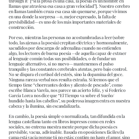
through it” [“si la prosa es una casa, la poesía es un hombre en
llamas que atraviesa esa casa a gran velocidad”]. Nuestro cerebro
en llamas también cruza esa casa sin quemarse, porque vivimos
en una donde la sorpresa —o, mejor expresado, la falta de
previsibilidad— es uno de los más importantes materiales de
construcción.
Por eso, mientras las personas no acostumbradas a leer (sobre
todo, las ajenas a la poesía) crepitan eléctrica y hormonalmente,
sacudidos por descargas de adrenalina cuando no entienden
algo, los lectores de buena poesía —de aquella capaz de extraer
al lenguaje común todas sus posibilidades, o de fundar un
lenguaje alternativo, si no nuevo— mantenemos el pulso
tranquilo y las constantes cerebrales atentas, pero bajo control.
No se dispara el cortisol del estrés, sino la dopamina del goce.
Ninguna rareza verbal nos resulta extraña. Si leemos que el
tiempo tiene “chorreantes dedos y aliento de pescado”, como
escribe Blanca Varela, nos parece un acierto feliz, y si Federico
García Lorca nos dice que “El Tiempo va sobre el Sueño/
hundido hasta los cabellos”, su poderosa imagen entra en nuestra
cabeza y la ilumina, sin escandalizarla.
En cambio, la poesía simple o normalizada, tan difundida en la
lengua castellana tanto en libros impresos como en redes
sociales, no entrena nuestra mente porque dicha poesía es
previsible, vacua, adivinable. Basada en oposiciones fáciles (la
cama está vacía porque tú no estás; contigo no hago el amor, sino