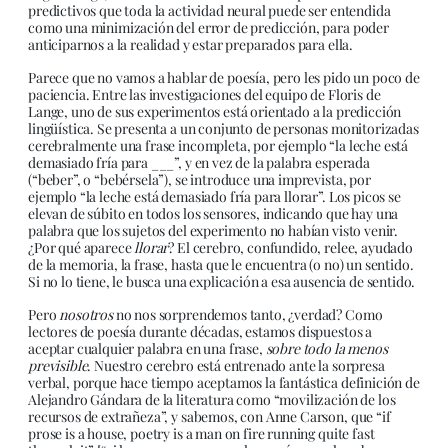
predictivos que toda la actividad neural puede ser entendida
como una minimización del error de predicción, para poder
anticiparnos a la realidad y estar preparados para ella.
Parece que no vamos a hablar de poesía, pero les pido un poco de
paciencia. Entre las investigaciones del equipo de Floris de
Lange, uno de sus experimentos está orientado a la predicción
lingüística. Se presenta a un conjunto de personas monitorizadas
cerebralmente una frase incompleta, por ejemplo “la leche está
demasiado fría para ___”, y en vez de la palabra esperada
(“beber”, o “bebérsela”), se introduce una imprevista, por
ejemplo “la leche está demasiado fría para llorar”. Los picos se
elevan de súbito en todos los sensores, indicando que hay una
palabra que los sujetos del experimento no habían visto venir.
¿Por qué aparece
llorar
? El cerebro, confundido, relee, ayudado
de la memoria, la frase, hasta que le encuentra (o no) un sentido.
Si no lo tiene, le busca una explicación a esa ausencia de sentido.
Pero
nosotros
no nos sorprendemos tanto, ¿verdad? Como
lectores de poesía durante décadas, estamos dispuestos a
aceptar cualquier palabra en una frase,
sobre todo la menos
previsible
. Nuestro cerebro está entrenado ante la sorpresa
verbal, porque hace tiempo aceptamos la fantástica definición de
Alejandro Gándara de la literatura como “movilización de los
recursos de extrañeza”, y sabemos, con Anne Carson, que “if
prose is a house, poetry is a man on fire running quite fast