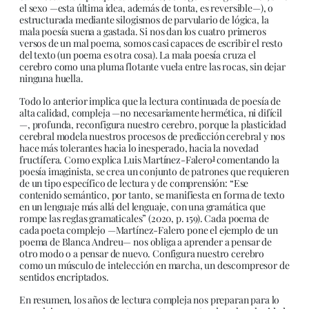
el sexo —esta última idea, además de tonta, es reversible—), o
estructurada mediante silogismos de parvulario de lógica, la
mala poesía suena a gastada. Si nos dan los cuatro primeros
versos de un mal poema, somos casi capaces de escribir el resto
del texto (un poema es otra cosa). La mala poesía cruza el
cerebro como una pluma flotante vuela entre las rocas, sin dejar
ninguna huella.
Todo lo anterior implica que la lectura continuada de poesía de
alta calidad, compleja —no necesariamente hermética, ni difícil
—, profunda, reconfigura nuestro cerebro, porque la plasticidad
cerebral modela nuestros procesos de predicción cerebral y nos
hace más tolerantes hacia lo inesperado, hacia la novedad
1
fructífera. Como explica Luis Martínez-Falero
comentando la
poesía imaginista, se crea un conjunto de patrones que requieren
de un tipo específico de lectura y de comprensión: “Ese
contenido semántico, por tanto, se manifiesta en forma de texto
en un lenguaje más allá del lenguaje, con una gramática que
rompe las reglas gramaticales” (2020, p. 159). Cada poema de
cada poeta complejo —Martínez-Falero pone el ejemplo de un
poema de Blanca Andreu— nos obliga a aprender a pensar de
otro modo o a pensar de nuevo. Configura nuestro cerebro
como un músculo de intelección en marcha, un descompresor de
sentidos encriptados.
En resumen, los años de lectura compleja nos preparan para lo