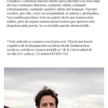
complejo y entrenan nuestra mente para entender a la velocidad
del rayo cualquier discurso, cualquier salida, cualquier
extrañamiento, cualquier quiebro súbito del lenguaje. Nuestro
cerebro, por ello, crece en complejidad, se adensa y profundiza.
Nos cambia para bien. Esto no quiere decir que seamos más
sabios, pero de seguro somos menos tontos que quienes solo
degustan mala poesía. Ya es científicamente demostrable.
* Este artículo se enmarca en el proyecto “Hacia una teoría
cognitiva de la imaginación creadora desde fundamentos
teóricos, estéticos y neurocientíficos” de la Universidad de
Sevilla (US-1381037, US/Junta/FEDER-UE).