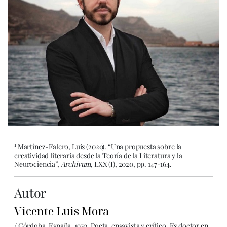
1
Martínez-Falero, Luis (2020). “Una propuesta sobre la
creatividad literaria desde la Teoría de la Literatura y la
Neurociencia”,
Archivum
, LXX (I), 2020, pp. 147-164.
Autor
Vicente Luis Mora
/ Córdoba, España, 1970. Poeta, ensayista y crítico. Es doctor en