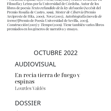
Filosofía y Letras por la Universidad de Córdoba. Autor de los
libros de poesía
Texto refundido de la ley del sueño
(Accésit del
Premio Rosalía de Castro, 1999),
Mester de Cibervía
(Premio
Arcipreste de Hita, 2000),
Nova
(2003),
Autobiografía (novela de
terror)
[Premio de Poesía Universidad de Sevilla, 2003],
Construcción
(2005) y
Tiempo
(2009). Tiene también varios libros
premiados en los géneros de narrativa y ensayo.
OCTUBRE 2022
AUDIOVISUAL
En recia tierra de fuego y
espinas
Lourdes Valdés
DOSSIER