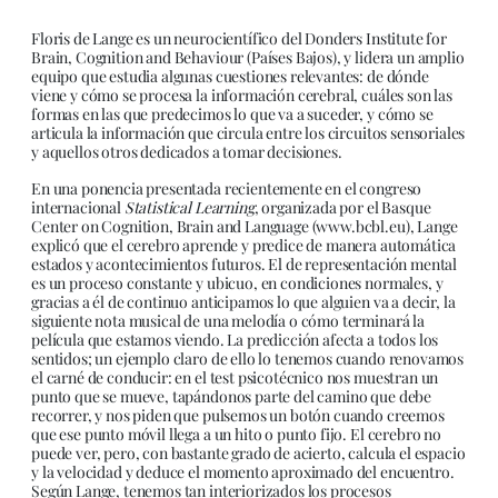
Floris de Lange es un neurocientífico del Donders Institute for
Brain, Cognition and Behaviour (Países Bajos), y lidera un amplio
equipo que estudia algunas cuestiones relevantes: de dónde
viene y cómo se procesa la información cerebral, cuáles son las
formas en las que predecimos lo que va a suceder, y cómo se
articula la información que circula entre los circuitos sensoriales
y aquellos otros dedicados a tomar decisiones.
En una ponencia presentada recientemente en el congreso
internacional
Statistical Learning
, organizada por el Basque
Center on Cognition, Brain and Language (www.bcbl.eu), Lange
explicó que el cerebro aprende y predice de manera automática
estados y acontecimientos futuros. El de representación mental
es un proceso constante y ubicuo, en condiciones normales, y
gracias a él de continuo anticipamos lo que alguien va a decir, la
siguiente nota musical de una melodía o cómo terminará la
película que estamos viendo. La predicción afecta a todos los
sentidos; un ejemplo claro de ello lo tenemos cuando renovamos
el carné de conducir: en el test psicotécnico nos muestran un
punto que se mueve, tapándonos parte del camino que debe
recorrer, y nos piden que pulsemos un botón cuando creemos
que ese punto móvil llega a un hito o punto fijo. El cerebro no
puede ver, pero, con bastante grado de acierto, calcula el espacio
y la velocidad y deduce el momento aproximado del encuentro.
Según Lange, tenemos tan interiorizados los procesos