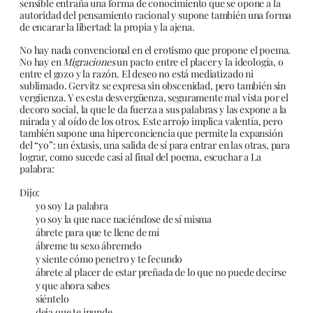
sensible entraña una forma de conocimiento que se opone a la
autoridad del pensamiento racional y supone también una forma
de encarar la libertad: la propia y la ajena.
No hay nada convencional en el erotismo que propone el poema.
No hay en
Migraciones
un pacto entre el placer y la ideología, o
entre el gozo y la razón. El deseo no está mediatizado ni
sublimado. Gervitz se expresa sin obscenidad, pero también sin
vergüenza. Y es esta desvergüenza, seguramente mal vista por el
decoro social, la que le da fuerza a sus palabras y las expone a la
mirada y al oído de los otros. Este arrojo implica valentía, pero
también supone una hiperconciencia que permite la expansión
del “yo”: un éxtasis, una salida de sí para entrar en las otras, para
lograr, como sucede casi al final del poema, escuchar a La
palabra:
Dijo:
yo soy La palabra
yo soy la que nace naciéndose de sí misma
ábrete para que te llene de mí
ábreme tu sexo ábremelo
y siente cómo penetro y te fecundo
ábrete al placer de estar preñada de lo que no puede decirse
y que ahora sabes
siéntelo
deja que te inunde