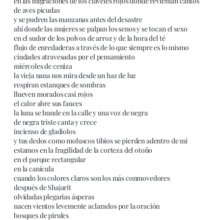
en las migraciones de los claveles rojos donde revientan cantos
de aves picudas
y se pudren las manzanas antes del desastre
ahí donde las mujeres se palpan los senos y se tocan el sexo
en el sudor de los polvos de arroz y de la hora del té
flujo de enredaderas a través de lo que siempre es lo mismo
ciudades atravesadas por el pensamiento
miércoles de ceniza
la vieja nana nos mira desde un haz de luz
respiran estanques de sombras
llueven morados casi rojos
el calor abre sus fauces
la luna se hunde en la calle y una voz de negra
de negra triste canta y crece
incienso de gladiolos
y tus dedos como moluscos tibios se pierden adentro de mí
estamos en la fragilidad de la corteza del otoño
en el parque rectangular
en la canícula
cuando los colores claros son los más conmovedores
después de Shajarit
olvidadas plegarias ásperas
nacen vientos levemente aclarados por la oración
bosques de pirules