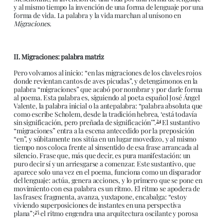
y al mismo tiempo la invención de una forma de lenguaje por una
forma de vida. La palabra y la vida marchan al unísono en
Migraciones
.
II. Migraciones: palabra matriz
Pero volvamos al inicio: “en las migraciones de los claveles rojos
donde revientan cantos de aves picudas”, y detengámonos en la
palabra “migraciones” que acabó por nombrar y por darle forma
al poema. Esta palabra es, siguiendo al poeta español José Ángel
Valente, la palabra inicial o la antepalabra: “palabra absoluta que
como escribe Scholem, desde la tradición hebrea, ‘está todavía
24
sin significación, pero preñada de significación’”.
El sustantivo
“migraciones” entra a la escena antecedido por la preposición
“en”, y súbitamente nos sitúa en un lugar movedizo, y al mismo
tiempo nos coloca frente al sinsentido de esa frase arrancada al
silencio. Frase que, más que decir, es pura manifestación: un
puro decir sí y un arriesgarse a comenzar. Este sustantivo, que
aparece solo una vez en el poema, funciona como un disparador
del lenguaje: actúa, genera acciones, y lo primero que se pone en
movimiento con esa palabra es un ritmo. El ritmo se apodera de
las frases: fragmenta, avanza, yuxtapone, encabalga: “estoy
viviendo superposiciones de instantes en una perspectiva
25
plana”;
el ritmo engendra una arquitectura oscilante y porosa