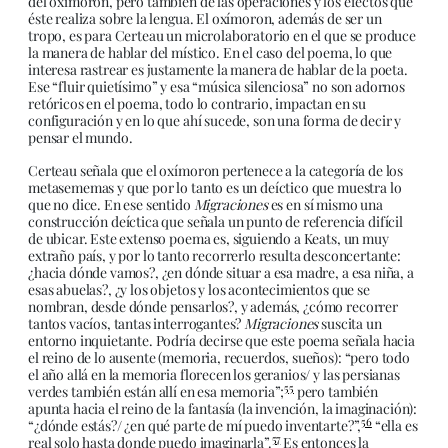
del oxímoron, pero también de las operaciones y los efectos que
éste realiza sobre la lengua. El oxímoron, además de ser un
tropo, es para Certeau un microlaboratorio en el que se produce
la manera de hablar del místico. En el caso del poema, lo que
interesa rastrear es justamente la manera de hablar de la poeta.
Ese “fluir quietísimo” y esa “música silenciosa” no son adornos
retóricos en el poema, todo lo contrario, impactan en su
configuración y en lo que ahí sucede, son una forma de decir y
pensar el mundo.
Certeau señala que el oxímoron pertenece a la categoría de los
metasememas y que por lo tanto es un deíctico que muestra lo
que no dice. En ese sentido
Migraciones
es en sí mismo una
construcción deíctica que señala un punto de referencia difícil
de ubicar. Este extenso poema es, siguiendo a Keats, un muy
extraño país, y por lo tanto recorrerlo resulta desconcertante:
¿hacia dónde vamos?, ¿en dónde situar a esa madre, a esa niña, a
esas abuelas?, ¿y los objetos y los acontecimientos que se
nombran, desde dónde pensarlos?, y además, ¿cómo recorrer
tantos vacíos, tantas interrogantes?
Migraciones
suscita un
entorno inquietante. Podría decirse que este poema señala hacia
el reino de lo ausente (memoria, recuerdos, sueños): “pero todo
el año allá en la memoria florecen los geranios/ y las persianas
55
verdes también están allí en esa memoria”;
pero también
apunta hacia el reino de la fantasía (la invención, la imaginación):
56
“¿dónde estás?/ ¿en qué parte de mí puedo inventarte?”,
“ella es
57
real solo hasta donde puedo imaginarla”.
Es entonces la