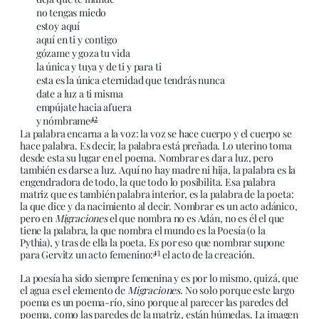
no tengas miedo
estoy aquí
aquí en ti y contigo
gózame y goza tu vida
la única y tuya y de ti y para ti
esta es la única eternidad que tendrás nunca
date a luz a ti misma
empújate hacia afuera
42
y nómbrame
La palabra encarna a la voz: la voz se hace cuerpo y el cuerpo se
hace palabra. Es decir, la palabra está preñada. Lo uterino toma
desde esta su lugar en el poema. Nombrar es dar a luz, pero
también es darse a luz. Aquí no hay madre ni hija, la palabra es la
engendradora de todo, la que todo lo posibilita. Esa palabra
matriz que es también palabra interior, es la palabra de la poeta:
la que dice y da nacimiento al decir. Nombrar es un acto adánico,
pero en
Migraciones
el que nombra no es Adán, no es él el que
tiene la palabra, la que nombra el mundo es la Poesía (o la
Pythia), y tras de ella la poeta. Es por eso que nombrar supone
43
para Gervitz un acto femenino:
el acto de la creación.
La poesía ha sido siempre femenina y es por lo mismo, quizá, que
el agua es el elemento de
Migraciones
. No solo porque este largo
poema es un poema-río, sino porque al parecer las paredes del
poema, como las paredes de la matriz, están húmedas. La imagen