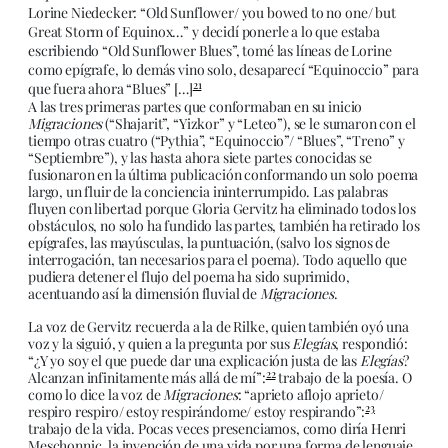
Lorine Niedecker: “Old Sunflower/ you bowed to no one/ but
Great Storm of Equinox…” y decidí ponerle a lo que estaba
escribiendo “Old Sunflower Blues”, tomé las líneas de Lorine
como epígrafe, lo demás vino solo, desaparecí “Equinoccio” para
21
que fuera ahora “Blues” […]
A las tres primeras partes que conformaban en su inicio
Migraciones
(“Shajarit”, “Yizkor” y “Leteo”), se le sumaron con el
tiempo otras cuatro (“Pythia”, “Equinoccio”/ “Blues”, “Treno” y
“Septiembre”), y las hasta ahora siete partes conocidas se
fusionaron en la última publicación conformando un solo poema
largo, un fluir de la conciencia ininterrumpido. Las palabras
fluyen con libertad porque Gloria Gervitz ha eliminado todos los
obstáculos, no solo ha fundido las partes, también ha retirado los
epígrafes, las mayúsculas, la puntuación, (salvo los signos de
interrogación, tan necesarios para el poema). Todo aquello que
pudiera detener el flujo del poema ha sido suprimido,
acentuando así la dimensión fluvial de
Migraciones
.
La voz de Gervitz recuerda a la de Rilke, quien también oyó una
voz y la siguió, y quien a la pregunta por sus
Elegías
, respondió:
“¿Y yo soy el que puede dar una explicación justa de las
Elegías
?
22
Alcanzan infinitamente más allá de mí”:
trabajo de la poesía. O
como lo dice la voz de
Migraciones
: “aprieto aflojo aprieto/
23
respiro respiro/ estoy respirándome/ estoy respirando”:
trabajo de la vida. Pocas veces presenciamos, como diría Henri
Meschonnic, la invención de una vida por una forma de lenguaje