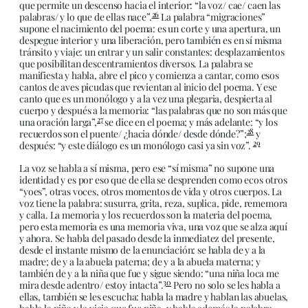
que permite un descenso hacia el interior: “la voz/ cae/ caen las
26
palabras/ y lo que de ellas nace”.
La palabra “migraciones”
supone el nacimiento del poema: es un corte y una apertura, un
despegue interior y una liberación, pero también es en sí misma
tránsito y viaje: un entrar y un salir constantes: desplazamientos
que posibilitan descentramientos diversos. La palabra se
manifiesta y habla, abre el pico y comienza a cantar, como esos
cantos de aves picudas que revientan al inicio del poema. Y ese
canto que es un monólogo y a la vez una plegaria, despierta al
cuerpo y después a la memoria: “las palabras que no son más que
27
una oración larga”,
se dice en el poema; y más adelante: “y los
28
recuerdos son el puente/ ¿hacia dónde/ desde dónde?”;
y
29
después: “y este diálogo es un monólogo casi ya sin voz”.
La voz se habla a sí misma, pero ese “sí misma” no supone una
identidad y es por eso que de ella se desprenden como ecos otros
“yoes”, otras voces, otros momentos de vida y otros cuerpos. La
voz tiene la palabra: susurra, grita, reza, suplica, pide, rememora
y calla. La memoria y los recuerdos son la materia del poema,
pero esta memoria es una memoria viva, una voz que se alza aquí
y ahora. Se habla del pasado desde la inmediatez del presente,
desde el instante mismo de la enunciación: se habla de y a la
madre; de y a la abuela paterna; de y a la abuela materna; y
también de y a la niña que fue y sigue siendo: “una niña loca me
30
mira desde adentro/ estoy intacta”.
Pero no solo se les habla a
ellas, también se les escucha: habla la madre y hablan las abuelas,