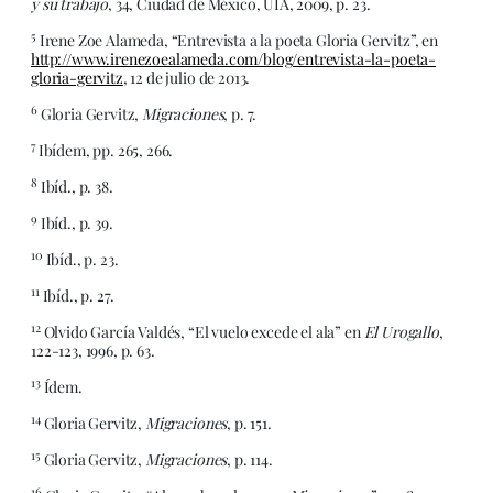
y su trabajo
, 34, Ciudad de México, UIA, 2009, p. 23.
5
Irene Zoe Alameda, “Entrevista a la poeta Gloria Gervitz”, en
http://www.irenezoealameda.com/blog/entrevista-la-poeta-
gloria-gervitz
, 12 de julio de 2013.
6
Gloria Gervitz,
Migraciones
, p. 7.
7
Ibídem, pp. 265, 266.
8
Ibíd., p. 38.
9
Ibíd., p. 39.
10
Ibíd., p. 23.
11
Ibíd., p. 27.
12
Olvido García Valdés, “El vuelo excede el ala” en
El Urogallo
,
122-123, 1996, p. 63.
13
Ídem.
14
Gloria Gervitz,
Migraciones
, p. 151.
15
Gloria Gervitz,
Migraciones
, p. 114.
16