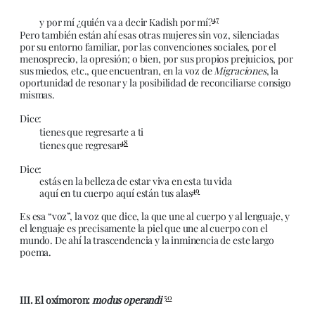
47
y por mí ¿quién va a decir Kadish por mí?
Pero también están ahí esas otras mujeres sin voz, silenciadas
por su entorno familiar, por las convenciones sociales, por el
menosprecio, la opresión; o bien, por sus propios prejuicios, por
sus miedos, etc., que encuentran, en la voz de
Migraciones
, la
oportunidad de resonar y la posibilidad de reconciliarse consigo
mismas.
Dice:
tienes que regresarte a ti
48
tienes que regresar
Dice:
estás en la belleza de estar viva en esta tu vida
49
aquí en tu cuerpo aquí están tus alas
Es esa “voz”, la voz que dice, la que une al cuerpo y al lenguaje, y
el lenguaje es precisamente la piel que une al cuerpo con el
mundo. De ahí la trascendencia y la inminencia de este largo
poema.
50
III. El oxímoron:
modus operandi