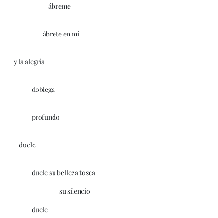
ábreme
ábrete en mí
y la alegría
doblega
profundo
duele
duele su belleza tosca
su silencio
duele