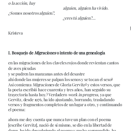
o la acción, hay
alguien, alguien ha vivido.
¿Somos nosotros alguien?,
¿eres tú alguien?…
Juli
Kristeva
I. Bosquejo de
Migraciones
o intento de una genealogía
en las migraciones de los claveles rojos donde revientan cantos
de aves picudas
y se pudren las manzanas antes del desastre
1
ahí donde las mujeres se palpan los senos y se tocan el sexo
2
Así comienza
Migraciones
de Gloria Gervitz
y estos versos, que
la poeta escribió hace cuarenta y tres años, han seguido su
3
trayectoria hasta hoy.
Verdadero
work in progress
, ya que
Gervitz, desde 1976, ha ido ajustando, borrando, trasladando
versos y fragmentos completos de un lugar a otro, y continuando
el poema:
ahora me doy cuenta que nunca tuve un plan con el poema
[escribe Gervitz], nació de sí mismo, se dio en la libertad de
darse, he ido descubriendo el poema y me ha sorprendido, ha