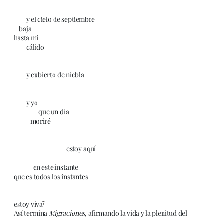
y el cielo de septiembre
baja
hasta mí
cálido
y cubierto de niebla
y yo
que un día
moriré
estoy aquí
en este instante
que es todos los instantes
7
estoy viva
Así termina
Migraciones
, afirmando la vida y la plenitud del