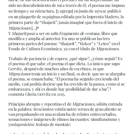
sido un descubrimiento de mí a través de él, el poema me impuso
su tiempo y su estructura, [y agrega] en junio de 1979 se publicó
en un plaquette de 19 páginas editada por la Imprenta Madero, la
primera parte de “Shajarit”, jamás imaginé que fuera el inicio de
4
Migraciones
[…]
Y
Shajarit
pasó a ser en 1986
Fragmento de ventana
, libro que
modifica y amplía al anterior. En 1991 se publican las tres
primeras partes del poema: “Shajarit”, “Yizkor” y “Leteo” en el
Fondo de Cultura Económica, ya con el título de
Migraciones
.
Trabajo de paciencia y de espera: ¿qué sigue?, ¿cómo seguir? Es
el poema el que sabe, el poema el que dicta. Lo único que supo
Gervitz, después de muchos años de escritura, es que
Migraciones
tenía un inicio y un final, es decir, que no se alargaba
el poema, se ensanchaba: “El poema ha seguido creciendo del
medio, casi podría decirse que ha crecido de la panza, como si se
5
embarazara, y ahí es donde hay posibilidad de dar a luz”,
comenta Gloria Gervitz en 2013.
Principio abrupto y repentino el de
Migraciones
, súbita entrada
en la palabra: trescientos veinticuatro versos de gran aliento se
van propulsando en una avalancha de relatos entrecortados,
sensaciones e imágenes de ritmos incesantes: simultaneísmo y
yuxtaposición: trabajo de montaje: