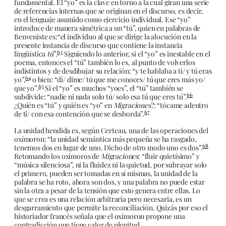
fundamental. El “yo” es la clave en torno a la cual giran una serie
de referencias internas que se originan en el discurso, es decir,
en el lenguaje asumido como ejercicio individual. Ese “yo”
introduce de manera simétrica a un “tú”, quien en palabras de
Benveniste es:“el individuo al que se dirige la alocución en la
presente instancia de discurso que contiene la instancia
63
lingüística
tú
”.
Siguiendo lo anterior, si el “yo” es inestable en el
poema, entonces el “tú” también lo es, al punto de volverlos
indistintos y de desdibujar su relación: “y te hablaba a ti/ y tú eras
64
yo”,
o bien: “di/ dime/ tú que me conoces/ tú que eres más yo/
65
que yo”.
Si el “yo” es muchos “yoes”, el “tú” también se
66
subdivide: “nadie ni nada solo tú/ solo esa tú que eres tú”.
¿Quién es “tú” y quién es “yo” en
Migraciones
?: “tócame adentro
67
de ti/ con esa contención que se desborda”.
La unidad hendida es, según Certeau, una de las operaciones del
oxímoron: “la unidad semántica más pequeña se ha rasgado,
68
tenemos dos en lugar de uno. Dicho de otro modo uno es dos”.
Retomando los oxímoros de
Migraciones
: “fluir quietísimo” y
“música silenciosa”, ni la fluidez ni la quietud, por subrayar solo
el primero, pueden ser tomadas en sí mismas, la unidad de la
palabra se ha roto, ahora son dos, y una palabra no puede estar
sin la otra a pesar de la tensión que esto genera entre ellas. Lo
que se crea es una relación arbitraria pero necesaria, es un
desgarramiento que permite la reconciliación. Quizás por eso el
historiador francés señala que el oxímoron propone una
contradicción que tiene valor de plenitud.