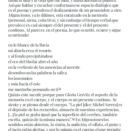
habla la niña y la vieja que fue niña, y habla además la palabra.
Así que hablar y escuchar conforman ese espacio dialógico que
es el poema y permiten el deslizamiento de un pronombre a otro.
Migraciones
, ya lo dijimos, está enraizado en la memoria
(personal, ajena, colectiva), y sin embargo el tiempo verbal que
prevalece es casi siempre el del presente y el del presente
continuo. Al parecer, en el poema, lo que ocurrió, ocurre y sigue
ocurriendo:
en lo blanco de la lluvia
mi abuela reza el rosario
y al fondo precipitándose
el eco del Shofar abre el año
en la vertiente de las ausencias al noreste
desembocan las palabras la saliva
los insomnios
y más hacia el este
31
me masturbo pensando en ti
Quizás esto sucede porque para Gloria Gervitz el soporte de la
memoria es el cuerpo, y el cuerpo es un presente continuo. Se
siente y se piensa desde el cuerpo. “La piel [dice Michel Serres] es
el depósito de los recuerdos, almacén de nuestras experiencias,
[…] la piel se graba igual que la superficie del cerebro, también
32
escrita, quizás de la misma manera”.
En
Migraciones
los
sentidos están abiertos, la visión, la audición, el olfato, el gusto y
el tacto están alertas, y por lo mismo es el cuerpo el que permite