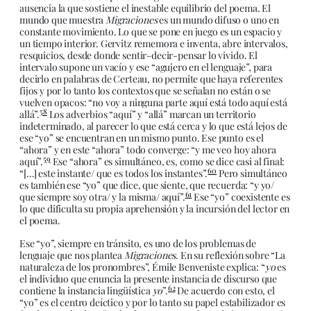
ausencia la que sostiene el inestable equilibrio del poema. El
mundo que muestra
Migraciones
es un mundo difuso o uno en
constante movimiento. Lo que se pone en juego es un espacio y
un tiempo interior. Gervitz rememora e inventa, abre intervalos,
resquicios, desde donde sentir-decir-pensar lo vivido. El
intervalo supone un vacío y ese “agujero en el lenguaje”, para
decirlo en palabras de Certeau, no permite que haya referentes
fijos y por lo tanto los contextos que se señalan no están o se
vuelven opacos: “no voy a ninguna parte aquí está todo aquí está
58
allá”.
Los adverbios “aquí” y “allá” marcan un territorio
indeterminado, al parecer lo que está cerca y lo que está lejos de
ese “yo” se encuentran en un mismo punto. Ese punto es el
“ahora” y en este “ahora” todo converge: “y me veo hoy ahora
59
aquí”.
Ese “ahora” es simultáneo, es, como se dice casi al final:
60
“[…] este instante/ que es todos los instantes”.
Pero simultáneo
es también ese “yo” que dice, que siente, que recuerda: “y yo/
61
que siempre soy otra/ y la misma/ aquí”.
Ese “yo” coexistente es
lo que dificulta su propia aprehensión y la incursión del lector en
el poema.
Ese “yo”, siempre en tránsito, es uno de los problemas de
lenguaje que nos plantea
Migraciones
. En su reflexión sobre “La
naturaleza de los pronombres”, Émile Benveniste explica: “
yo
es
el individuo que enuncia la presente instancia de discurso que
62
contiene la instancia lingüística
yo
”.
De acuerdo con esto, el
“yo” es el centro deíctico y por lo tanto su papel estabilizador es