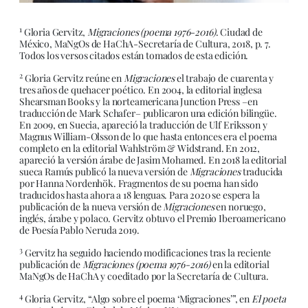
1
Gloria Gervitz,
Migraciones
(poema 1976-2016)
. Ciudad de
México, MaNgOs de HaChA-Secretaría de Cultura, 2018, p. 7.
Todos los versos citados están tomados de esta edición.
2
Gloria Gervitz reúne en
Migraciones
el trabajo de cuarenta y
tres años de quehacer poético. En 2004, la editorial inglesa
Shearsman Books y la norteamericana Junction Press –en
traducción de Mark Schafer– publicaron una edición bilingüe.
En 2009, en Suecia, apareció la traducción de Ulf Eriksson y
Magnus William-Olsson de lo que hasta entonces era el poema
completo en la editorial Wahlström & Widstrand. En 2012,
apareció la versión árabe de Jasim Mohamed. En 2018 la editorial
sueca Ramús publicó la nueva versión de
Migraciones
traducida
por Hanna Nordenhök. Fragmentos de su poema han sido
traducidos hasta ahora a 18 lenguas. Para 2020 se espera la
publicación de la nueva versión de
Migraciones
en noruego,
inglés, árabe y polaco. Gervitz obtuvo el Premio Iberoamericano
de Poesía Pablo Neruda 2019.
3
Gervitz ha seguido haciendo modificaciones tras la reciente
publicación de
Migraciones (poema 1976-2016)
en la editorial
MaNgOs de HaChA y coeditado por la Secretaría de Cultura.
4
Gloria Gervitz, “Algo sobre el poema ‘Migraciones’”, en
El poeta