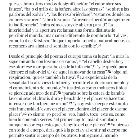
que se abran otros modos de significación: “el calor abre sus
fauces”, “bajo el grifo de la bañera abro las piernas”, “se abren las
palabras del Zohar”, “y las flores abriéndose”, “estamos donde los
colores se abren”, “abro los ojos», “ábreme el perdón acógeme en
tu indiferencia”, “mira cómo estoy de abierta para ti”. La
interioridad y la apertura reclaman una forma distinta de
percibir el mundo, una manera diferente de nombrarlo. Tal vez,
como lo dice Kristeva: “lo que importa, sencilla, naturalmente, es
33
recomenzar a ajustar el sentido con lo sensible”.
Desde el principio del poema el cuerpo toma su lugar: “la mira la
34
sigue mirando con los ojos cerrados”,
“el cabello deshecho y
35
ese olor/ ese olor que sube desde la infancia”,
“y te quedó para
36
siempre el sabor del té/ de aquel samovar de tu casa”,
“oigo mi
37
respiración/ que es también la tuya”.
La experiencia de la
sexualidad lo atraviesa también y permite el autoconocimiento y
el conocimiento del mundo: “y tus dedos como moluscos tibios
38
se pierden adentro de mí”,
“parada sobre la estera de bambú/
lavo mi sexo el clítoris duro y henchido/ y el placer se hace tan
39
intenso/ que también me orino”,
“y soy este cuerpo/ este rapto
esta inmensidad/ estoy en el placer adentro del placer de darme
40
placer”.
Yo siento, yo percibo: veo, huelo, toco; este es, como
bien lo comenta Serres, “el primer cogito, más disimulado
41
aunque mejor expuesto que el cogito del que piensa”.
Yo pienso
con todo el cuerpo, diría quizá la poeta y al sentir mi cuerpo me
permito sentir el cuerpo de los otros. Entregarse al mundo