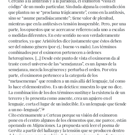
Cercano a la antífrasis y a la paradoja, el oxímoron “viola el
código” de un modo particular. Sin duda alguna la contradicción
que plantea no se “proclama trágicamente”, como en la antítesis,
sino se “asume paradisiacamente”; tiene valor de plenitud,
mientras que en la antítesis es tensión insuperable. Pero, por una
parte, los opuestos que se acercan se refieren cada uno a escalas
o medidas diferentes. En este sentido no son verdaderamente
contrarios, ya que Aristóteles dice justamente que éstos deben
ser del mismo género (por ej.: bueno vs malo). Los términos
combinados por el oxímoron pertenecen a órdenes
heterogéneos. […] Desde este punto de vista el oxímoron da al
traste con el universo de las “semejanzas”, es un
lapsus
de la
semejanza, mezcla los géneros y perturba el orden. Por otra
parte, el oxímoron pertenece a la categoría de los
“metasememas” que remiten a un más allá del lenguaje, tal como
lo hace el demostrativo. Es un deíctico: muestra lo que no dice.
La combinación de los dos términos sustituye la existencia de un
tercero y lo presenta como ausente, crea un agujero en el
lenguaje, corta el lugar de un indecible. Es un lenguaje que tiende
54
a un no-lenguaje”.
Cito extensamente a Certeau porque su visión del oxímoron
pone en el centro algunos de los elementos que, me parece, están
operando en
Migraciones
. La propuesta será leer el poema de
Gervitz a partir del hallazgo y la tensión que se producen dentro