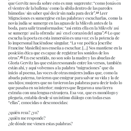
que Gervitz nos da sobre esto es muy sugerente: “como Jonás en
el vientre de la ballena/ como la sibila dentro de las paredes
44
húmedas/ sin saber qué decir sin nada para decir”.
Leer
Migraciones es sumergirse en las palabras y escucharlas, como la
novia judía se sumerge en las aguas de la Mikveh antes de la
boda, para salir transformados: “así entra ella en la Mikveh/ así
45
se sumerge/ así la ofrenda/ así/ en el corazón del agua”.
Lo que
escucha la poeta en esta inmersión es una voz: es la potencia de
lo impersonal haciéndose singular. “La voz poética [escribe
Francine Masiello] nos enseña a escuchar. […] Nos mantiene en la
posición ética que es capaz de registrar los sonidos de los
46
otros”.
En ese sentido, no son solo la madre y las abuelas de
Gloria Gervitz las que están resonando entre los versos, también
están ahí, y aquí volvemos a la palabra “migraciones” que da
inicio al poema, las voces de otras mujeres judías que, como la
abuela paterna, tuvieron que emigrar para salvar su vida y la de
sus hijos; mujeres que no tuvieron las palabras para decir todo lo
que pasaba en su interior; mujeres que llegaron a una tierra
extraña con una lengua extranjera. Esa voz, que es monólogo y
plegaria, entabla desde sí un íntimo diálogo con todas esas
“ellas”, conocidas o desconocidas:
¿quién reza? ¿yo?
¿quién me responde?
¿de dónde me vienen estas palabras?