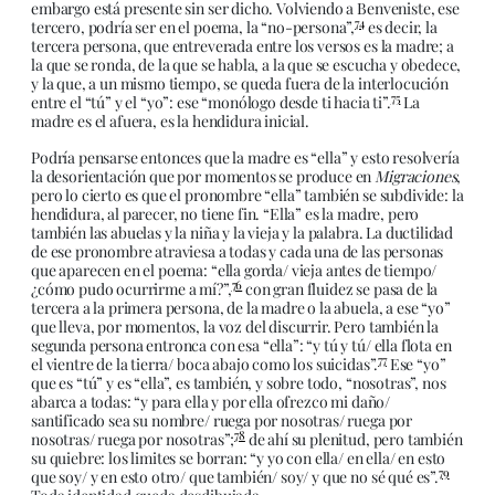
embargo está presente sin ser dicho. Volviendo a Benveniste, ese
74
tercero, podría ser en el poema, la “no-persona”,
es decir, la
tercera persona, que entreverada entre los versos es la madre; a
la que se ronda, de la que se habla, a la que se escucha y obedece,
y la que, a un mismo tiempo, se queda fuera de la interlocución
75
entre el “tú” y el “yo”: ese “monólogo desde ti hacia ti”.
La
madre es el afuera, es la hendidura inicial.
Podría pensarse entonces que la madre es “ella” y esto resolvería
la desorientación que por momentos se produce en
Migraciones
,
pero lo cierto es que el pronombre “ella” también se subdivide: la
hendidura, al parecer, no tiene fin. “Ella” es la madre, pero
también las abuelas y la niña y la vieja y la palabra. La ductilidad
de ese pronombre atraviesa a todas y cada una de las personas
que aparecen en el poema: “ella gorda/ vieja antes de tiempo/
76
¿cómo pudo ocurrirme a mí?”,
con gran fluidez se pasa de la
tercera a la primera persona, de la madre o la abuela, a ese “yo”
que lleva, por momentos, la voz del discurrir. Pero también la
segunda persona entronca con esa “ella”: “y tú y tú/ ella flota en
77
el vientre de la tierra/ boca abajo como los suicidas”.
Ese “yo”
que es “tú” y es “ella”, es también, y sobre todo, “nosotras”, nos
abarca a todas: “y para ella y por ella ofrezco mi daño/
santificado sea su nombre/ ruega por nosotras/ ruega por
78
nosotras/ ruega por nosotras”;
de ahí su plenitud, pero también
su quiebre: los limites se borran: “y yo con ella/ en ella/ en esto
79
que soy/ y en esto otro/ que también/ soy/ y que no sé qué es”.