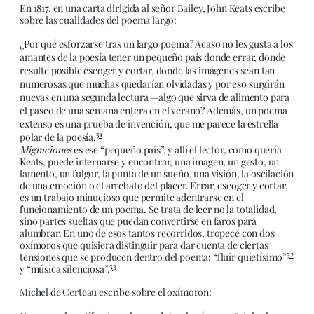
En 1817, en una carta dirigida al señor Bailey, John Keats escribe
sobre las cualidades del poema largo:
¿Por qué esforzarse tras un largo poema? Acaso no les gusta a los
amantes de la poesía tener un pequeño país donde errar, donde
resulte posible escoger y cortar, donde las imágenes sean tan
numerosas que muchas quedarían olvidadas y por eso surgirán
nuevas en una segunda lectura —algo que sirva de alimento para
el paseo de una semana entera en el verano? Además, un poema
extenso es una prueba de invención, que me parece la estrella
51
polar de la poesía.
Migraciones
es ese “pequeño país”, y allí el lector, como quería
Keats, puede internarse y encontrar, una imagen, un gesto, un
lamento, un fulgor, la punta de un sueño, una visión, la oscilación
de una emoción o el arrebato del placer. Errar, escoger y cortar,
es un trabajo minucioso que permite adentrarse en el
funcionamiento de un poema. Se trata de leer no la totalidad,
sino partes sueltas que puedan convertirse en faros para
alumbrar. En uno de esos tantos recorridos, tropecé con dos
oxímoros que quisiera distinguir para dar cuenta de ciertas
52
tensiones que se producen dentro del poema: “fluir quietísimo”
53
y “música silenciosa”.
Michel de Certeau escribe sobre el oxímoron: