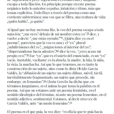
escapa a toda fijación. En principio porque en este poema
orgánico todo lo anterior es pulso, intuición y ritmo, más que
temas explícitos. Todo fluye a través del poema como una
corriente subterránea: una voz que se filtra, una tesitura de vida:
¿quién habla?, ¿a quién?
Al igual que no hay un tema fijo, la voz del poema escapa a toda
8
sujeción: “¿me oyes? debajo de mi nombre estoy yo”,
dice, y
9
vuelve a decir: “¿me estás oyendo?”
¿Quién dice yo en el
poema?, pareciera que la voz es una y el “yo” plural:
¿subdivisiones del yo?, ¿migraciones al interior del yo?:
10
“dispersándome hacia adentro”,
dice la voz, “¿eres acaso mi
11
propio eco?”
Ese “yo”, que es el sujeto del enunciado, es un “yo”
vacío, inestable, vacilante: es la abuela, la madre, la hija, la niña,
la vieja, la muchacha. Así que lo que tenemos, no es tanto la
construcción de un sujeto, sino como lo diría Olvido García
Valdés, la “
difusión
de un sujeto: un sujeto difuso, móvil, táctil,
inevitablemente fragmentado, un sujeto que procede, sin
12
embargo, en femenino”.
Gloria Gervitz ha dicho que, en
términos junguianos, es el ánima la que toma la palabra en el
poema. Así que no estamos ante un poema feminista, en el
sentido ideológico del término, ni ante un poema femenino, en el
sentido adjetivo, sentimental. Estamos, al decir otra vez de
13
García Valdés, ante “un modo femenino”.
El poema es el que guía, la voz dice: “es ella la que te guía hacia