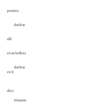
penetra
duélese
allí
en su belleza
duélese
en ti
dice:
tómame