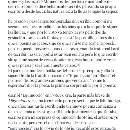
19
quiero/ y las oigo”.
Momentos de apertura y momentos de
cierre, o como lo dice bellamente Gervitz, pensando su propia
escritura desde los ciclos naturales: a la lluvia le sigue la sequía:
he pasado y paso largas temporadas sin escribir, como si me
secara, pero he aprendido con los años que a la sequía le siguen
las lluvias, y que por lo visto yo tengo largos periodos de
gestación como las elefantas, y sí, está la posibilidad no solo de
que el poema se acabe, sino de que a mí se me acabe la poesía,
pero no puedo forzarla, cuando la forzo, cuando trato real hard
de escribir, no sale, podrá estar bien escrito pero lo que escribo
sin que me nazca de veras de adentro, está hueco, podré creer
20
que es poesía y serán solamente versos.
El poema enmudece, habla, se detiene o se precipita, y ella lo
sigue. De ahí la transformación de “Equinoccio” en “Blues”, el
primero de los grandes cambios que vendrían: “no me lo
esperaba”, dice la poeta, la primera sorprendida por el poema:
escribí “Equinoccio” en 1996, es, era, la parte más breve de
Migraciones
, estaba terminado pero yo sentía que le faltaba algo,
once años más tarde escribiendo un nuevo poema comienzo a
darme cuenta que estoy escribiendo justamente lo que faltaba,
escribo para mi sorpresa el equinoccio de otoño, el anterior, yo
no lo sabía, pero era el de primavera, dejarlo así en
“equinoccios” era lo obvio de lo obvio, recordé esos versos de