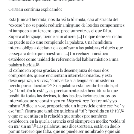
Certeau continúa explicando:
Esta [unidad hendida] nos da así la fórmula, casi abstracta del
“exceso”: no se puede reducir a ninguno de los dos componentes,
ni tampoco a un tercero, que precisamente es el que falta.
Supera al lenguaje, tiende a un afuera […] Lo que debe ser dicho
no puede serlo sino rompiendo la palabra. Una hendidura
interna obliga a declarar o a confesar a las palabras el duelo que
las separa de lo que muestran. […] Un rechazo iniciático
establece como unidad de referencia del hablar místico a una
69
palabra herida.
El oxímoron opera gracias a la desemejanza de esos dos
componentes que se encuentran interrelacionados, y esta
desemejanza, a su vez, “convierte a la lengua en un sistema
70
herido por su locutor”.
Si la palabra esta herida-hendida, el
“yo” también lo está, y es precisamente esta hendidura la que
posibilita todas las derivas, todas las desviaciones, todos los
intervalos que se construyen en
Migraciones
: “entre mí/ y yo
71
misma”,
dice la voz, proponiendo un intersticio entre ese “yo” y
72
ese “mí”; fisura que también quiebra al “tú”: “perdida en ti/ tú”,
y que se acentúa en la relación que ambos pronombres
establecen, en la que la carencia está siempre en medio: “celda tú
73
en mí/ sin mí”.
Las palabras, nos dice Certeau, están en duelo
por un tercero que falta, que no puede ser nombrado y que sin