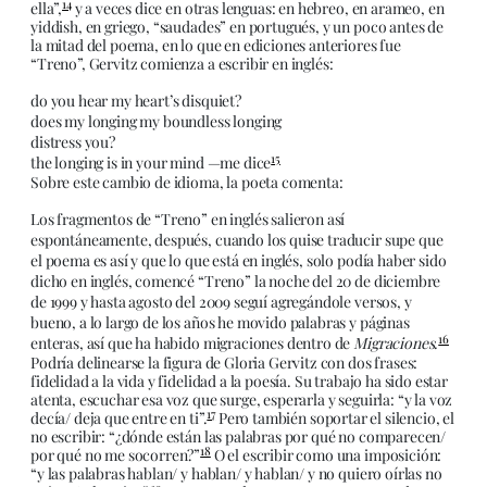
14
ella”,
y a veces dice en otras lenguas: en hebreo, en arameo, en
yiddish, en griego, “saudades” en portugués, y un poco antes de
la mitad del poema, en lo que en ediciones anteriores fue
“Treno”, Gervitz comienza a escribir en inglés:
do you hear my heart’s disquiet?
does my longing my boundless longing
distress you?
15
the longing is in your mind —me dice
Sobre este cambio de idioma, la poeta comenta:
Los fragmentos de “Treno” en inglés salieron así
espontáneamente, después, cuando los quise traducir supe que
el poema es así y que lo que está en inglés, solo podía haber sido
dicho en inglés, comencé “Treno” la noche del 20 de diciembre
de 1999 y hasta agosto del 2009 seguí agregándole versos, y
bueno, a lo largo de los años he movido palabras y páginas
16
enteras, así que ha habido migraciones dentro de
Migraciones
.
Podría delinearse la figura de Gloria Gervitz con dos frases:
fidelidad a la vida y fidelidad a la poesía. Su trabajo ha sido estar
atenta, escuchar esa voz que surge, esperarla y seguirla: “y la voz
17
decía/ deja que entre en ti”.
Pero también soportar el silencio, el
no escribir: “¿dónde están las palabras por qué no comparecen/
18
por qué no me socorren?”
O el escribir como una imposición:
“y las palabras hablan/ y hablan/ y hablan/ y no quiero oírlas no