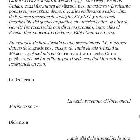
Gloria Gervitz (Ciudad de México, 1943 – San Diego, Estados
Unidos, 2022) fue autora de
Migraciones
, un extenso y fascinante
poema cuya escritura demoró 45 años en llevarse a cabo. Cima
de la poesía mexicana de los siglos XX y XXI, y referencia
insoslayable del quehacer poético en América Latina, la obra de
Gervitz fue reconocida con diversos premios, entre ellos el
Premio Iberoamericano de Poesía Pablo Neruda en 2019.
En memoria de la destacada poeta, presentamos “Migraciones
dentro de
Migraciones
”, ensayo de Tania Favela (Ciudad de
México, 1970) incluido en
Remar a contracorriente. Cinco
poéticas
, el cual fue editado por el sello español Libros de la
Resistencia en 2019.
La Redacción
La Aguja reconoce el Norte que el
Marinero no ve
Emil
Dickinson
…más allá de la invención, la obra