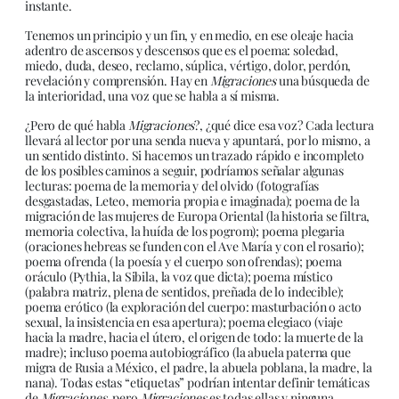
instante.
Tenemos un principio y un fin, y en medio, en ese oleaje hacia
adentro de ascensos y descensos que es el poema: soledad,
miedo, duda, deseo, reclamo, súplica, vértigo, dolor, perdón,
revelación y comprensión. Hay en
Migraciones
una búsqueda de
la interioridad, una voz que se habla a sí misma.
¿Pero de qué habla
Migraciones
?, ¿qué dice esa voz? Cada lectura
llevará al lector por una senda nueva y apuntará, por lo mismo, a
un sentido distinto. Si hacemos un trazado rápido e incompleto
de los posibles caminos a seguir, podríamos señalar algunas
lecturas: poema de la memoria y del olvido (fotografías
desgastadas, Leteo, memoria propia e imaginada); poema de la
migración de las mujeres de Europa Oriental (la historia se filtra,
memoria colectiva, la huída de los pogrom); poema plegaria
(oraciones hebreas se funden con el Ave María y con el rosario);
poema ofrenda ( la poesía y el cuerpo son ofrendas); poema
oráculo (Pythia, la Sibila, la voz que dicta); poema místico
(palabra matriz, plena de sentidos, preñada de lo indecible);
poema erótico (la exploración del cuerpo: masturbación o acto
sexual, la insistencia en esa apertura); poema elegiaco (viaje
hacia la madre, hacia el útero, el origen de todo: la muerte de la
madre); incluso poema autobiográfico (la abuela paterna que
migra de Rusia a México, el padre, la abuela poblana, la madre, la
nana). Todas estas “etiquetas” podrían intentar definir temáticas
de
Migraciones
, pero
Migraciones
es todas ellas y ninguna,