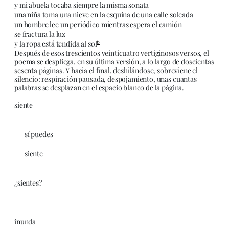
y mi abuela tocaba siempre la misma sonata
una niña toma una nieve en la esquina de una calle soleada
un hombre lee un periódico mientras espera el camión
se fractura la luz
6
y la ropa está tendida al sol
Después de esos trescientos veinticuatro vertiginosos versos, el
poema se despliega, en su última versión, a lo largo de doscientas
sesenta páginas. Y hacia el final, deshilándose, sobreviene el
silencio: respiración pausada, despojamiento, unas cuantas
palabras se desplazan en el espacio blanco de la página.
siente
sí puedes
siente
¿sientes?
inunda