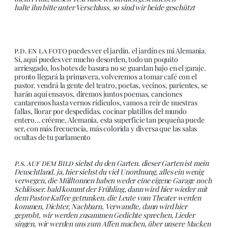
halte ihn bitte unter Verschluss, so sind wir beide geschützt
p.d. en la foto
puedes ver el jardín. el jardín es mi Alemania.
Sí, aquí puedes ver mucho desorden, todo un poquito
arriesgado, los botes de basura no se guardan bajo en el garaje.
pronto llegará la primavera, volveremos a tomar café con el
pastor. vendrá la gente del teatro, poetas, vecinos, parientes, se
harán aquí ensayos, diremos juntos poemas, canciones
cantaremos hasta vernos rídiculos, vamos a reír de nuestras
fallas, llorar por despedidas, cocinar platillos del mundo
entero… créeme, Alemania, esta superficie tan pequeña puede
ser, con más frecuencia, más colorida y diversa que las salas
ocultas de tu parlamento
p.s. auf dem Bild
siehst du den Garten. dieser Garten ist mein
Deuschtland. ja, hier siehst du viel Unordnung, alles ein wenig
verwegen, die Mülltonnen haben weder eine eigene Garage noch
Schlösser. bald kommt der Frühling, dann wird hier wieder mit
dem Pastor Kaffee getrunken. die Leute vom Theater werden
kommen, Dichter, Nachbarn, Verwandte, dann wird hier
geprobt, wir werden zusammen Gedichte sprechen, Lieder
singen, wir werden uns zum Affen machen, über unsere Macken