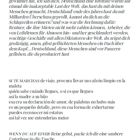
gewidmet hat, ich sah dich, Deutschland eine Brottüte wurde auf
einmal die inakzeptable Last der Welt. das hast du mit deinen
Menschen gemacht, Deutschland! ende des Jahres hast du mit
Milliarden Überschuss geprollt, kannst du dich an die
Schlagzeilen erinnern? und was war die Rechnung dafür:
Rentner, die ihre Mieten nicht mehr zahlen können, Arbeiter, die
von Leihfirmen für Almosen hin- und her geschleudert werden,
wuchtige Geschäfte mit allen Diktatoren der Welt. du zeigst dich
großzügig, amen, gibst geflüchteten Menschen ein Dach über
dem Kopf… Deutschland, diese Menschen sind vor Panzern
geflohen, die du produziert hast
si te marchas
de viaje, procura llevar un calzón limpio en la
maleta
quién sabe cuándo llegues, o si es que llegues
así la madre a su hijo
esa era su declaración de amor, de palabras no hubo más
es un pequeño detalle, pero en esa forma de exhortarme
puedes reconocer mi estatus
así tal vez me entenderías mejor
wenn du auf einer
Reise gehst, packe ich dir eine saubere
Unterhose in die Tasche