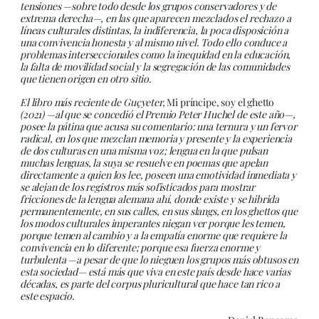
tensiones —sobre todo desde los grupos conservadores y de
extrema derecha—, en las que aparecen mezclados el rechazo a
líneas culturales distintas, la indiferencia, la poca disposición a
una convivencia honesta y al mismo nivel. Todo ello conduce a
problemas interseccionales como la inequidad en la educación,
la falta de movilidad social y la segregación de las comunidades
que tienen origen en otro sitio.
El libro más reciente de Guçyeter,
Mi príncipe, soy el ghetto
(2021) —al que se concedió el Premio Peter Huchel de este año—,
posee la pátina que acusa su comentario: una ternura y un fervor
radical, en los que mezclan memoria y presente y la experiencia
de dos culturas en una misma voz; lengua en la que pulsan
muchas lenguas, la suya se resuelve en poemas que apelan
directamente a quien los lee, poseen una emotividad inmediata y
se alejan de los registros más sofisticados para mostrar
fricciones de la lengua alemana ahí, donde existe y se hibrida
permanentemente, en sus calles, en sus slangs, en los ghettos que
los modos culturales imperantes niegan ver porque les temen,
porque temen al cambio y a la empatía enorme que requiere la
convivencia en lo diferente; porque esa fuerza enorme y
turbulenta —a pesar de que lo nieguen los grupos más obtusos en
esta sociedad— está más que viva en este país desde hace varias
décadas, es parte del corpus pluricultural que hace tan rico a
este espacio.