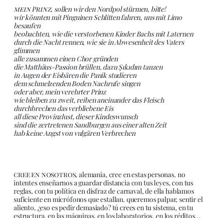
mein Prinz
, sollen wir den Nordpol stürmen, bitte!
wir könnten mit Pinguinen Schlitten fahren, uns mit Limo
besaufen
beobachten, wie die verstorbenen Kinder Bachs mit Laternen
durch die Nacht rennen, wie sie in Abwesenheit des Vaters
glimmen
alle zusammen einen Chor gründen
die Matthäus-Passion brüllen, dazu Şıkıdım tanzen
in Augen der Eisbären die Panik studieren
dem schmelzenden Boden Nachrufe singen
oder aber, mein verehrter Prinz
wie bleiben zu zweit, reiben aneinander das Fleisch
durchbrechen das verbliebene Eis
all diese Provinzlust, dieser Kindeswunsch
sind die zertretenen Sandburgen aus einer alten Zeit
hab keine Angst von vulgären Verbrechen
cree en nosotros
, alemania, cree en estas personas. no
intentes enseñarnos a guardar distancia con tus leyes, con tus
reglas, con tu política en disfraz de carnaval, de ella hablamos
suficiente en micrófonos que estallan. queremos palpar, sentir el
aliento, ¿eso es pedir demasiado? tú crees en tu sistema, en tu
estructura, en las máquinas, en los laboratorios, en los réditos…