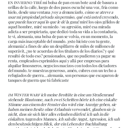
en invierno tiré
mi bolsa de pan en un bote azul de basura a
orillas de la calle, luego de dos pasos escuché una voz, fría como
hielo, desde una ventana
¡voy a denunciarlo, cómo se atreve a
usar mi propiedad privada sin permiso, qué está usted creyendo,
que puede hacer aquí lo que le dé la gana!
miré los ojos gélidos de
aquel hombre, miré su miedo / su agresión, miré esa mirada
adicta a ser propietaria, que dedicó toda su vida a la contaduría,
te vi, alemania, una bolsa de pan se volvía, en un momento, la
carga más inaceptable del mundo. ¡esto hiciste con tu gente,
alemania! a fines de año un despilfarro de miles de millones de
superávit, ¿no te acuerdas de los titulares de los diarios? y qué
resultó de todo eso? pensionados, que no pudieron ya pagar su
renta, empleados exprimidos aquí y allá por empresas para
alquilar limosneros, negocios macizos con todos los dictadores
del mundo. te muestras generoso, amén, cubres con un techo a
refugiados de guerra… alemania, son personas que escaparon de
tanques de guerra que tú fabricaste
im Winter warf
ich meine Brottüte in eine am Straßenrand
stehende Blautonne, nach zwei Schritten hörte ich eine eiskalte
Stimme aus einem der Fenster das wird eine Anzeige geben, sie
haben meinen Besitz ohne Erlaubnis verwendet, glauben sie ja
nicht, dass sie sich hier alles erlauben dürfen! ich sah in die
eiskalten Augen des Mannes, ich sah die Angst, Agression, ich sah
den besitzsüchtigen Blick, der ein Leben der Buchhaltung