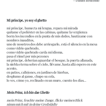
—Daniel Bencomo
Mi príncipe, yo soy el ghetto
mi príncipe, humecta mi lengua, repara mi mirada
quítame el poliéster en las cabinas, quítame la vergüenza
borra los incendios en la punta de mis dedos, bautízame con
nombres inauditos,
uno de nosotros dos debe arriesgarlo, está el silencio en la mesa
como vidrio quebrado,
como vidrio quebrado carda mi idioma,
pasa el rímel por mis pezones
mi príncipe, deberían aguardar el bosque, la puerta allanada,
la niebla eterna sobre el cielo, llévame, hasta allá espero en este
acento,
en patios, callejones, en jardines de hierbas,
desplumo al ganso, chupo su cola,
lo ves, cómo yo, reclinado en un muro, cuento los días…
Mein Prinz, ich bin das Ghetto
mein Prinz, feuchte meine Zunge, flicke meinen Blick
nimm mich mit in deine Großstädte