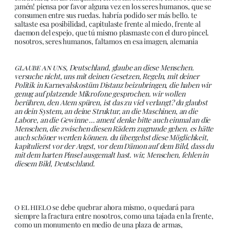
¡amén! piensa por favor alguna vez en los seres humanos, que se
consumen entre sus ruedas. habría podido ser más bello. te
saltaste esa posibilidad, capitulaste frente al miedo, frente al
daemon del espejo, que tú mismo plasmaste con el duro pincel.
nosotros, seres humanos, faltamos en esa imagen, alemania
glaube an uns
, Deutschland, glaube an diese Menschen.
versuche nicht, uns mit deinen Gesetzen, Regeln, mit deiner
Politik in Karnevalskostüm Distanz beizubringen, die haben wir
genug auf platzende Mikrofone gesprochen. wir wollen
berühren, den Atem spüren, ist das zu viel verlangt? du glaubst
an dein System, an deine Struktur, an die Maschinen, an die
Labore, an die Gewinne … amen! denke bitte auch einmal an die
Menschen, die zwischen diesen Rädern zugrunde gehen. es hätte
auch schöner werden können. du übergehst diese Möglichkeit,
kapitulierst vor der Angst, vor dem Dämon auf dem Bild, dass du
mit dem harten Pinsel ausgemalt hast. wir, Menschen, fehlen in
diesem Bild, Deutschland.
o el hielo
se debe quebrar ahora mismo, o quedará para
siempre la fractura entre nosotros, como una tajada en la frente,
como un monumento en medio de una plaza de armas,