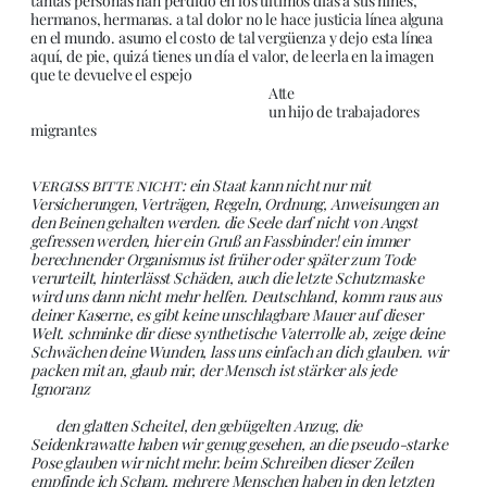
tantas personas han perdido en los últimos días a sus niñes,
hermanos, hermanas. a tal dolor no le hace justicia línea alguna
en el mundo. asumo el costo de tal vergüenza y dejo esta línea
aquí, de pie, quizá tienes un día el valor, de leerla en la imagen
que te devuelve el espejo
Atte
un hijo de trabajadores
migrantes
vergiss bitte nicht:
ein Staat kann nicht nur mit
Versicherungen, Verträgen, Regeln, Ordnung, Anweisungen an
den Beinen gehalten werden. die Seele darf nicht von Angst
gefressen werden, hier ein Gruß an Fassbinder! ein immer
berechnender Organismus ist früher oder später zum Tode
verurteilt, hinterlässt Schäden, auch die letzte Schutzmaske
wird uns dann nicht mehr helfen. Deutschland, komm raus aus
deiner Kaserne, es gibt keine unschlagbare Mauer auf dieser
Welt. schminke dir diese synthetische Vaterrolle ab, zeige deine
Schwächen deine Wunden, lass uns einfach an dich glauben. wir
packen mit an, glaub mir, der Mensch ist stärker als jede
Ignoranz
den glatten Scheitel, den gebügelten Anzug, die
Seidenkrawatte haben wir genug gesehen, an die pseudo-starke
Pose glauben wir nicht mehr. beim Schreiben dieser Zeilen
empfinde ich Scham, mehrere Menschen haben in den letzten