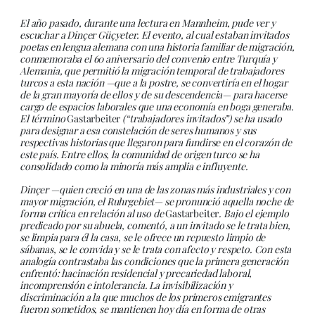
El año pasado, durante una lectura en Mannheim, pude ver y
escuchar a Dinçer Güçyeter. El evento, al cual estaban invitados
poetas en lengua alemana con una historia familiar de migración,
conmemoraba el 60 aniversario del convenio entre Turquía y
Alemania, que permitió la migración temporal de trabajadores
turcos a esta nación —que a la postre, se convertiría en el hogar
de la gran mayoría de ellos y de su descendencia— para hacerse
cargo de espacios laborales que una economía en boga generaba.
El término
Gastarbeiter
(“trabajadores invitados”) se ha usado
para designar a esa constelación de seres humanos y sus
respectivas historias que llegaron para fundirse en el corazón de
este país. Entre ellos, la comunidad de origen turco se ha
consolidado como la minoría más amplia e influyente.
Dinçer —quien creció en una de las zonas más industriales y con
mayor migración, el Ruhrgebiet— se pronunció aquella noche de
forma crítica en relación al uso de
Gastarbeiter
. Bajo el ejemplo
predicado por su abuela, comentó, a un invitado se le trata bien,
se limpia para él la casa, se le ofrece un repuesto limpio de
sábanas, se le convida y se le trata con afecto y respeto. Con esta
analogía contrastaba las condiciones que la primera generación
enfrentó: hacinación residencial y precariedad laboral,
incomprensión e intolerancia. La invisibilización y
discriminación a la que muchos de los primeros emigrantes
fueron sometidos, se mantienen hoy día en forma de otras