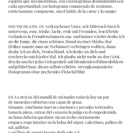
espíritu que nos mostrabas, con escenografías deslumbrantes en
cada oportunidad. ese holograma enamorado de sí mismo,
estrictamente compuesto, sin el latido de la carne y la sangre
deutschland, du
verkrochener Vater, seit Mittwoch bin ich
unterwegs, esse, trinke, lache, rede mit Freunden, lese&brüte
Gedanken in Fremdenzimmern aus. und immer wieder denke ich
an die Jungs, die einen schönen Abend in einer Shisha-Bar
(früher nannte man sie Teehäuser) verbringen wollten. dann
denke ich an dich, Deutschland. ich denke an dich und
erschrecke mich jedes Mal. ich glaube nicht mehr an den Geist,
den du uns bei jeder Gelegenheit mit blendenden Bühnenbildern
aufgeführt hast. dieses selbstverliebte, strengkomponierte
Hologramm ohne pochendes Fleisch&Blut
en la bolsa
del mandil de mi madre todavía hay un par
de monedas cubiertas con capas de grasa
tómame, enséñame nuevas canciones y pecados terrenales
toma la pinza, extrae del corazón la pulga en él empedernida
su fama debería quedarse sin un techo eternamente
empaco ropa interior en la bolsa del súper, calcetines, palitos de
sal, galletas
y un libro de poesía barato dedicado a ti