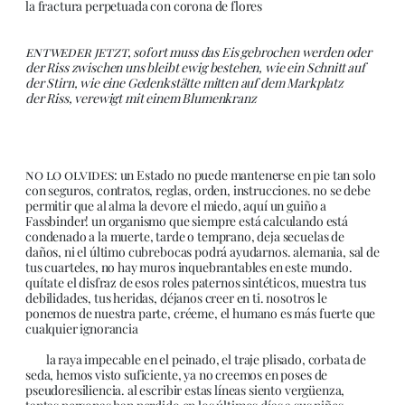
la fractura perpetuada con corona de flores
entweder jetzt,
sofort muss das Eis gebrochen werden oder
der Riss zwischen uns bleibt ewig bestehen, wie ein Schnitt auf
der Stirn, wie eine Gedenkstätte mitten auf dem Markplatz
der Riss, verewigt mit einem Blumenkranz
no lo olvides:
un Estado no puede mantenerse en pie tan solo
con seguros, contratos, reglas, orden, instrucciones. no se debe
permitir que al alma la devore el miedo, aquí un guiño a
Fassbinder! un organismo que siempre está calculando está
condenado a la muerte, tarde o temprano, deja secuelas de
daños, ni el último cubrebocas podrá ayudarnos. alemania, sal de
tus cuarteles, no hay muros inquebrantables en este mundo.
quítate el disfraz de esos roles paternos sintéticos, muestra tus
debilidades, tus heridas, déjanos creer en ti. nosotros le
ponemos de nuestra parte, créeme, el humano es más fuerte que
cualquier ignorancia
la raya impecable en el peinado, el traje plisado, corbata de
seda, hemos visto suficiente, ya no creemos en poses de
pseudoresiliencia. al escribir estas líneas siento vergüenza,