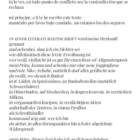
tú lo ves, en todo punto de conflicto soy la contradicción que se
rechaza
mi príncipe, a ti te he escrito este texto
manténlo por favor bajo candado, así estamos los dos seguros
in einer Literaturzeitschrift
wird meine Herkunft
genannt
und nebenbei, dass ich ein Dichter sei
wie dilettantisch diese letzte Erwähnung ist
wer weiß, vielleicht ist es gut für einen Best-of-Migrantenpreis
mein Prinz, komm und schenke mir eine neue Jogginghose
und rote Nike-Schuhe, natürlich darf alles gefälscht sein
du weißt, wo du mich findest
in 1€ Läden, in Spielcasinos, an Bushaltestellen (natürlich
Schwarzfahrer),
in Dönerbuden, auf Hochzeiten, in langen Konvois, in verrückten
Milieus,
in vergammelten Kneipen, in verdächtigen Akten
außerhalb der Zentren, in einem Pavillon
als Schrotthändler
komm und zeig mir, wer ich bin
du siehst, in allen Brennpunkten bin ich der abgelehnte
Widerspruch
mein Prinz, diesen Text habe ich an dich geschrieben