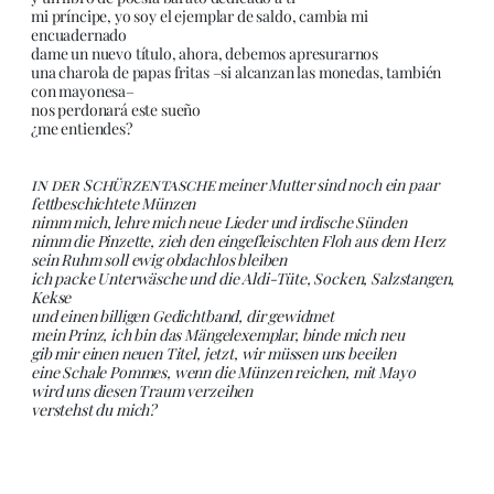
mi príncipe, yo soy el ejemplar de saldo, cambia mi
encuadernado
dame un nuevo título, ahora, debemos apresurarnos
una charola de papas fritas –si alcanzan las monedas, también
con mayonesa–
nos perdonará este sueño
¿me entiendes?
in der Schürzentasche
meiner Mutter sind noch ein paar
fettbeschichtete Münzen
nimm mich, lehre mich neue Lieder und irdische Sünden
nimm die Pinzette, zieh den eingefleischten Floh aus dem Herz
sein Ruhm soll ewig obdachlos bleiben
ich packe Unterwäsche und die Aldi-Tüte, Socken, Salzstangen,
Kekse
und einen billigen Gedichtband, dir gewidmet
mein Prinz, ich bin das Mängelexemplar, binde mich neu
gib mir einen neuen Titel, jetzt, wir müssen uns beeilen
eine Schale Pommes, wenn die Münzen reichen, mit Mayo
wird uns diesen Traum verzeihen
verstehst du mich?