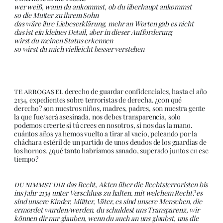
wer weiß, wann du ankommst, ob du überhaupt ankommst
so die Mutter zu ihrem Sohn
das wäre ihre Liebeserklärung, mehr an Worten gab es nicht
das ist ein kleines Detail, aber in dieser Aufforderung
wirst du meinen Status erkennen
so wirst du mich vielleicht besser verstehen
te arrogas el
derecho de guardar confidenciales, hasta el año
2134, expedientes sobre terroristas de derecha. ¿con qué
derecho? son nuestros niños, madres, padres, son nuestra gente
la que fue/será asesinada. nos debes transparencia, solo
podemos creerte si tú crees en nosotros, si nos das la mano.
cuántos años ya hemos vuelto a tirar al vacío, peleando por la
cháchara estéril de un partido de unos deudos de los guardias de
los hornos. ¿qué tanto habríamos sanado, superado juntos en ese
tiempo?
du nimmst dir
das Recht, Akten über die Rechtsterroristen bis
ins Jahr 2134 unter Verschluss zu halten. mit welchem Recht? es
sind unsere Kinder, Mütter, Väter, es sind unsere Menschen, die
ermordet wurden/werden. du schuldest uns Transparenz, wir
können dir nur glauben, wenn du auch an uns glaubst, uns die