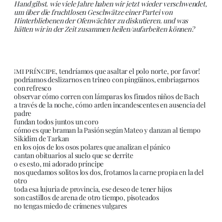
Hand gibst. wie viele Jahre haben wir jetzt wieder verschwendet,
um über die fruchtlosen Geschwätze einer Partei von
Hinterbliebenen der Ofenwächter zu diskutieren. und was
hätten wir in der Zeit zusammen heilen/aufarbeiten können?
¡mi príncipe
, tendríamos que asaltar el polo norte, por favor!
podríamos deslizarnos en trineo con pingüinos, embriagarnos
con refresco
observar cómo corren con lámparas los finados niños de Bach
a través de la noche, cómo arden incandescentes en ausencia del
padre
fundan todos juntos un coro
cómo es que braman la Pasión según Mateo y danzan al tiempo
Sikidim de Tarkan
en los ojos de los osos polares que analizan el pánico
cantan obituarios al suelo que se derrite
o es esto, mi adorado príncipe
nos quedamos solitos los dos, frotamos la carne propia en la del
otro
toda esa lujuria de provincia, ese deseo de tener hijos
son castillos de arena de otro tiempo, pisoteados
no tengas miedo de crímenes vulgares