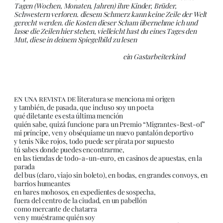
Tagen (Wochen, Monaten, Jahren) ihre Kinder, Brüder,
Schwestern verloren. diesem Schmerz kann keine Zeile der Welt
gerecht werden. die Kosten dieser Scham übernehme ich und
lasse die Zeilen hier stehen, vielleicht hast du eines Tages den
Mut, diese in deinem Spiegelbild zu lesen
ein Gastarbeiterkind
en una revista de
literatura se menciona mi origen
y también, de pasada, que incluso soy un poeta
qué diletante es esta última mención
quién sabe, quizá funcione para un Premio “Migrantes-Best-of”
mi príncipe, ven y obséquiame un nuevo pantalón deportivo
y tenis Nike rojos, todo puede ser pirata por supuesto
tú sabes donde puedes encontrarme,
en las tiendas de todo-a-un-euro, en casinos de apuestas, en la
parada
del bus (claro, viajo sin boleto), en bodas, en grandes convoys, en
barrios humeantes
en bares mohosos, en expedientes de sospecha,
fuera del centro de la ciudad, en un pabellón
como mercante de chatarra
ven y muéstrame quién soy