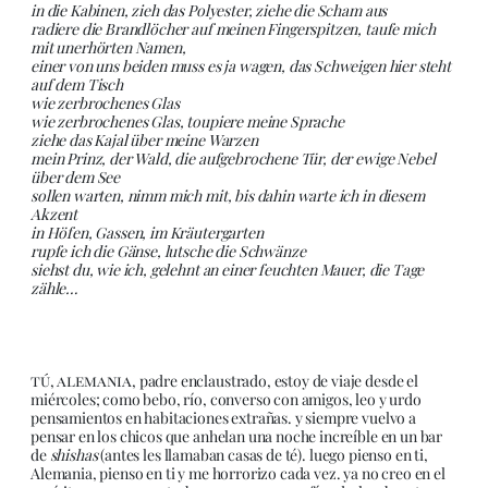
in die Kabinen, zieh das Polyester, ziehe die Scham aus
radiere die Brandlöcher auf meinen Fingerspitzen, taufe mich
mit unerhörten Namen,
einer von uns beiden muss es ja wagen, das Schweigen hier steht
auf dem Tisch
wie zerbrochenes Glas
wie zerbrochenes Glas, toupiere meine Sprache
ziehe das Kajal über meine Warzen
mein Prinz, der Wald, die aufgebrochene Tür, der ewige Nebel
über dem See
sollen warten, nimm mich mit, bis dahin warte ich in diesem
Akzent
in Höfen, Gassen, im Kräutergarten
rupfe ich die Gänse, lutsche die Schwänze
siehst du, wie ich, gelehnt an einer feuchten Mauer, die Tage
zähle…
tú, alemania,
padre enclaustrado, estoy de viaje desde el
miércoles; como bebo, río, converso con amigos, leo y urdo
pensamientos en habitaciones extrañas. y siempre vuelvo a
pensar en los chicos que anhelan una noche increíble en un bar
de
shishas
(antes les llamaban casas de té). luego pienso en ti,
Alemania, pienso en ti y me horrorizo cada vez. ya no creo en el