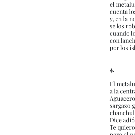
el metalu
cuenta lo
y, en la n
se los ro
cuando l
con lanch
por los is
4.
El metalu
a la centr
Aguacero
sargazo g
chanchull
Dice adió
Te quiero
pero el p