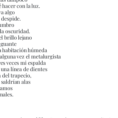
 hacer con la luz.
a algo
 despide.
tumbro
 la oscuridad.
l brillo lejano
nguante
la habitación húmeda
 alguna vez el metalurgista
es veces mi espalda
una línea de dientes
a del trapecio,
saldrían alas
éramos
males.