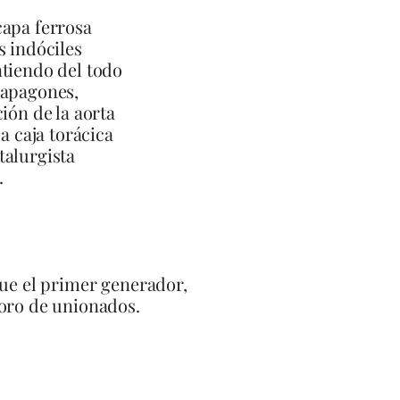
capa ferrosa
s indóciles
tiendo del todo
 apagones,
ción de la aorta
la caja torácica
talurgista
.
fue el primer generador,
oro de unionados.