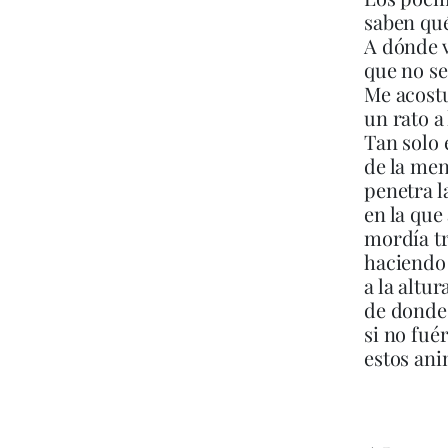
saben qué
A dónde v
que no se
Me acos
un rato a
Tan solo e
de la me
penetra 
en la que
mordía tr
haciendo 
a la altur
de donde 
si no fu
estos ani