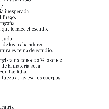
le
ia inesperada
l fuego.
 engaña
l que le hace el escudo.
l sudor
le de los trabajadores
ntura es tema de estudio.
rgista no conoce a Velázquez
 de la materia seca
con facilidad
 fuego atraviesa los cuerpos.
eratriz