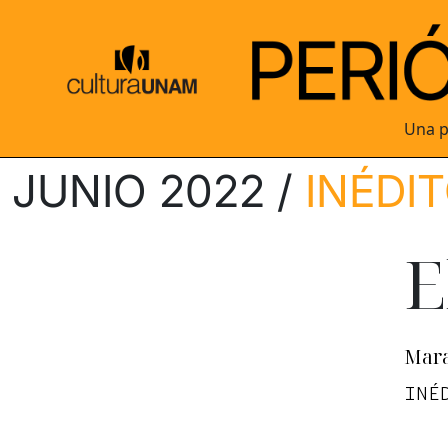
Una p
JUNIO 2022 /
INÉDI
E
Mara
INÉ