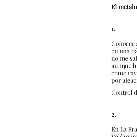
El metalu
1.
Conocer 
en una pá
no me sal
aunque h
como ray
por aleac
Control d
2.
En La Fr
Velázquez