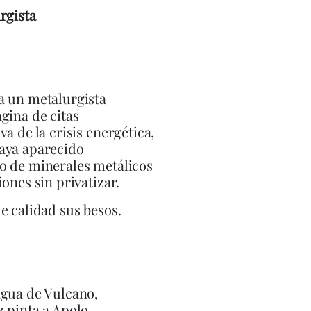
rgista
a un metalurgista
gina de citas
va de la crisis energética,
aya aparecido
o de minerales metálicos
iones sin privatizar.
e calidad sus besos.
agua de Vulcano,
 pinta a Apolo