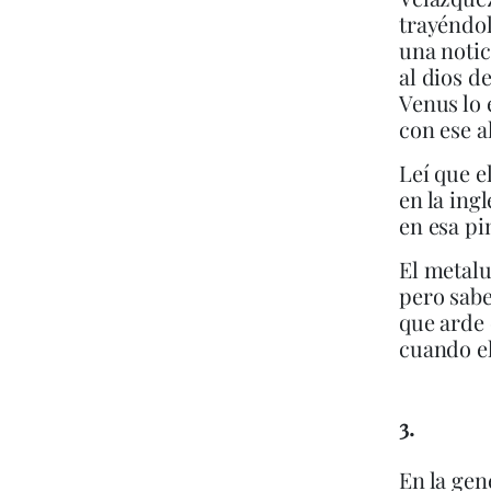
trayéndo
una notic
al dios de
Venus lo
con ese a
Leí que e
en la ing
en esa pi
El metalu
pero sabe
que arde 
cuando el
3.
En la gen