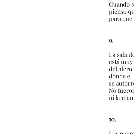
Cuando se
pienso qu
para que 
9.
La sala d
está muy 
del alero
donde el 
se autorr
No fueron
ni la man
10.
Los poem