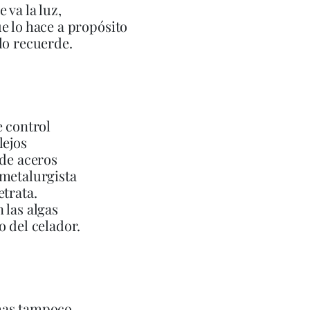
 va la luz,
e lo hace a propósito
lo recuerde.
e control
lejos
 de aceros
metalurgista
etrata.
 las algas
o del celador.
as tampoco