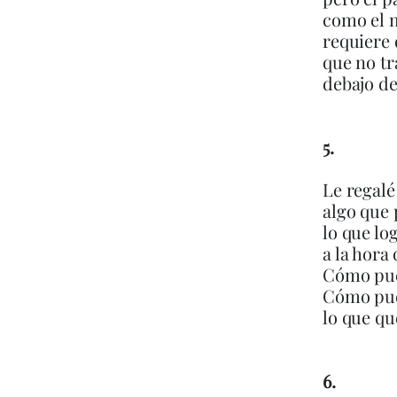
como el m
requiere
que no tr
debajo de
5.
Le regalé
algo que 
lo que lo
a la hora
Cómo pued
Cómo pue
lo que qu
6.