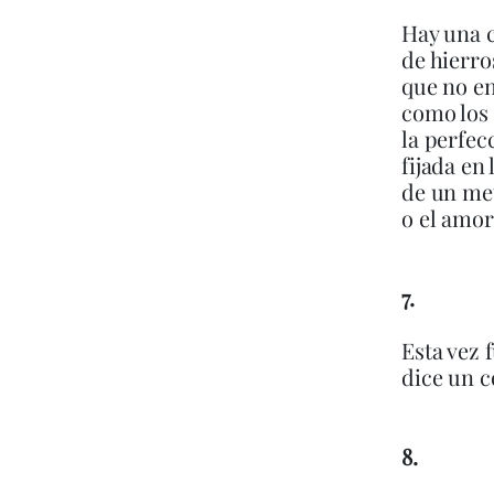
Hay una 
de hierro
que no en
como los
la perfec
fijada en 
de un me
o el amor
7.
Esta vez 
dice un c
8.