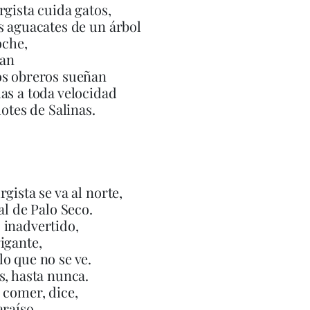
rgista cuida gatos,
s aguacates de un árbol
oche,
ban
os obreros sueñan
as a toda velocidad
lotes de Salinas.
rgista se va al norte,
al de Palo Seco.
 inadvertido,
igante,
o que no se ve.
s, hasta nunca.
 comer, dice,
araíso,