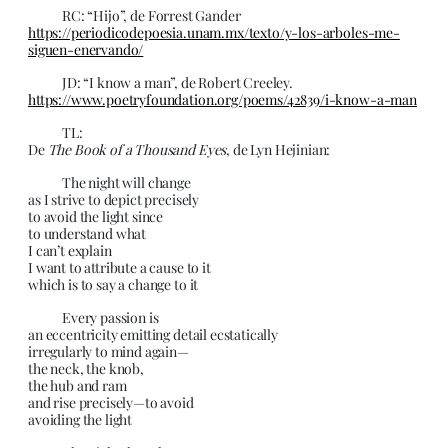
RC: “Hijo”, de Forrest Gander
https://periodicodepoesia.unam.mx/texto/y-los-arboles-me-
siguen-enervando/
JD: “I know a man”, de Robert Creeley.
https://www.poetryfoundation.org/poems/42839/i-know-a-man
TL:
De
The Book of a Thousand Eyes
, de Lyn Hejinian:
The night will change
as I strive to depict precisely
to avoid the light since
to understand what
I can’t explain
I want to attribute a cause to it
which is to say a change to it
Every passion is
an eccentricity emitting detail ecstatically
irregularly to mind again—
the neck, the knob,
the hub and ram
and rise precisely—to avoid
avoiding the light