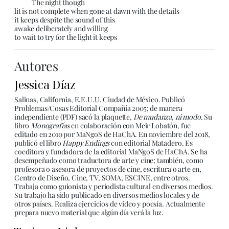
The night though
lit is not complete when gone at dawn with the details
it keeps despite the sound of this
awake deliberately and willing
to wait to try for the light it keeps
Autores
Jessica Díaz
Salinas, California, E.E.U.U. Ciudad de México. Publicó
Problemas/Cosas Editorial Compañía 2005; de manera
independiente (PDF) sacó la plaquette,
De mudanza, ni modo
. Su
libro
Monografías
en colaboración con Meir Lobatón, fue
editado en 2010 por MaNgoS de HaChA. En noviembre del 2018,
publicó el libro
Happy Endings
con editorial Matadero. Es
coeditora y fundadora de la editorial MaNgoS de HaChA. Se ha
desempeñado como traductora de arte y cine; también, como
profesora o asesora de proyectos de cine, escritura o arte en,
Centro de Diseño, Cine, TV, SOMA, ESCINE, entre otros.
Trabaja como guionista y periodista cultural en diversos medios.
Su trabajo ha sido publicado en diversos medios locales y de
otros países. Realiza ejercicios de video y poesía. Actualmente
prepara nuevo material que algún día verá la luz.