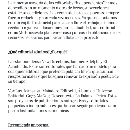
La inmensa mayoría de las editoriales “independientes” hemos
dependido en un momento u otro de becas, subvenciones
estatales o coediciones. Las ventas de libros de poemas siempre
fueron reducidas y son cada vez menores. Ya que no contamos
con un capital sustancial para sacar a flote el trabajo, ni hemos
recibido regalos ni donaciones, en la actualidad, una editorial
como MdH necesita plantearse caso por caso la obtención de los
recursos necesarios para sacar a flote cada proyecto.
¿Qué editorial admiras? ¿Por qué?
La estadounidense New Directions, también Adelphi y El
Acantilado. Estas son editoriales que han sido un modelo para
cualquier editorial que pretenda publicar libros que asuman
riesgos formales y que busquen renovar la expresión poética de
su tiempo.
Vox Lux, Mansalva, Matadero Editorial, Álbum del Universo
Bakterial, Gog y MaGog, Descontexto, La Balanza, Petra. Estos
son proyectos de publicaciones autogestivas y editoriales
pequeñas o independientes que buscan seguir publicando aun
pese a las limitaciones económicas
Recomienda un poema.