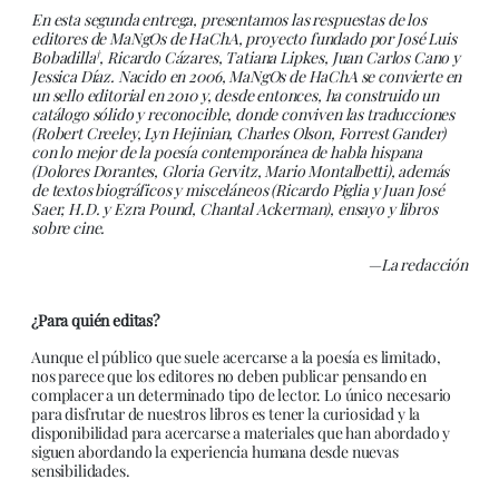
En esta segunda entrega, presentamos las respuestas de los
editores de
MaNgOs de HaChA, proyecto fundado por José Luis
†
Bobadilla
, Ricardo Cázares, Tatiana Lipkes, Juan Carlos Cano y
Jessica Díaz. Nacido en 2006, MaNgOs de HaChA se convierte en
un sello editorial en 2010 y, desde entonces, ha construido un
catálogo sólido y reconocible, donde conviven las traducciones
(Robert Creeley, Lyn Hejinian, Charles Olson, Forrest Gander)
con lo mejor de la poesía contemporánea de habla hispana
(Dolores Dorantes, Gloria Gervitz, Mario Montalbetti), además
de textos biográficos y misceláneos (Ricardo Piglia y Juan José
Saer, H.D. y Ezra Pound, Chantal Ackerman), ensayo y libros
sobre cine.
—La redacción
¿Para quién editas?
Aunque el público que suele acercarse a la poesía es limitado,
nos parece que los editores no deben publicar pensando en
complacer a un determinado tipo de lector. Lo único necesario
para disfrutar de nuestros libros es tener la curiosidad y la
disponibilidad para acercarse a materiales que han abordado y
siguen abordando la experiencia humana desde nuevas
sensibilidades.