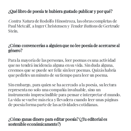
¿Qué libro de poesía te hubiera gustado publicar y por qué?
Contra Natura
de Rodolfo Hinostroza, las obras completas de
Paul Metcalf, a Inger Christensen y
Tender Buttons
de Gertrude
Stein.
¿Cómo convencerías a alguien que no lee poesía de acercarse al
género?
Para la mayoría de las personas, leer poemas es una actividad
que no tendrá incidencia alguna en su vida. Sin duda alguna,
creemos que se puede ser feliz sin leer poemas. Quizás habría
que pedirles un minuto de su tiempo para leer un poema.
Sin embargo, para quien se ha acercado a la poesía, su lectura
representa no solo una compañía invaluable, sino un
instrumento imprescindible para pensar e interpretar el mundo.
La vida se vuelve más rica y llevadera cuando leer unas páginas
de poesía forma parte de las actividades cotidianas.
¿Cómo ganas dinero para editar poesía? (¿Tu editorial es
sostenible económicamente?)