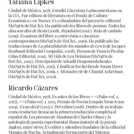
Tatiana Lipkes
Ciudad de México, 1978. Estudió Literatura Latinoamericana en
la UIA. Fue editora de literatura en el Fondo de Cultura
Económica y en Turner. Es cofundadora del proyecto editorial
MaNgOs de HaChA. Ha publicado los libros de poemas
Todos los
días son días de fiesta
(2008),
Repulsión
(2011) y
Rojo de cadmio
(2019). Es autora del libro
13 entrevistas a cineastas
contemporáneos
(MaNgOs de HaChA, 2010). Ha publicado las
traducciones de
La pluralidad de los mundos de Lewis
de Jacques
Roubaud (Editorial Compañía, 2008),
Poemas
de Francis Picabia
(Alias Editorial, 2011),
Mi Vida
de Lyn Hejinian (MaNgOs de
HaChA, 2012),
Descripción
de Arkadii Dragomoshchenko
(MaNgOs de HaChA, 2015),
Clasificar los hechos
de Susan Howe
(MaNgOs de HaChA, 2019), y
Mi madre ríe
de Chantal Ackerman
(MaNgOs de HaChA, 2020).
Ricardo Cázares
Ciudad de México, 1978. Es autor de los libros
<>
(
Palas vol. 2
,
2017),
<>
(
Palas vol. 1
, 2013, Premio de Poesía Joaquín Xirau Icaza
2014),
Es un decir
(2013) y
Drivethru
(2008). Dentro de su trabajo
como traductor destacan la primera traducción completa al
español de
Los poemas de Maximus
de Charles Olson y la
antología de poesía experimental
Renacimiento de la poesía
inglesa
, entre otros. Es editor y miembro fundador de la editorial
Mangos de Hacha. Actualmente forma parte del Sistema