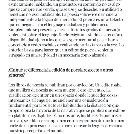
estrictamente hablando, un producto, su contenido no es algo
que se compre y se venda, que se use y se deseche. Su utilidad o
beneficio no es cuantificable. La poesía sobrevive de manera
independiente a la lógica del mercado. El poema es un artefacto
que no negocia con el lenguaje mediático y publicitario.
Simplemente se presenta y ejerce distintos grados de fuerza (o
violencia) sobre el lenguaje. Suele exigir un estado de atención o
disponibilidad ajeno a los que se experimentan al pasar horas
conectado a redes sociales o realizando varias tareas a la vez. Lo
anterior basta para hacer que un editor de poesía se sienta
atrapado en una actividad tan necesaria como absurda.
¿En qué se diferencia la edición de poesía respecto a otros
géneros?
Los libros de poesía se publican por convicción. Un editor sabe
que un libro de poesía no será un gran éxito de ventas. La
gratificación de entrar en un espacio donde le suceden cosas
interesantes al lenguaje, no suele ser una consideración
fundamental para los lectores habituados a la distracción que
proporciona la mayoría de la narrativa que se publica o se exhibe
en plataformas digitales. Y, no obstante, los libros de poemas se
forman, se editan y se imprimen con la esperanza de que formen
parte de un proceso necesario para renovar la lengua y trastocar
nuestra percepción del mundo.