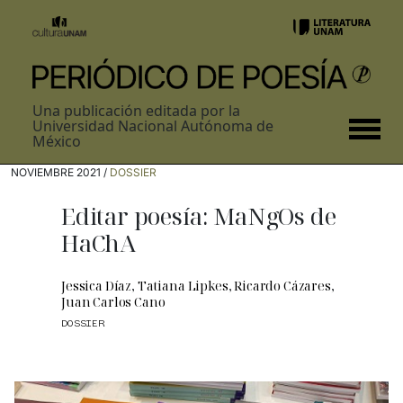
Una publicación editada por la
Universidad Nacional Autónoma de
México
NOVIEMBRE 2021 /
DOSSIER
Editar poesía: MaNgOs de
HaChA
Jessica Díaz
,
Tatiana Lipkes
,
Ricardo Cázares
,
Juan Carlos Cano
DOSSIER