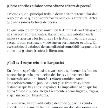
¿Cómo concibes tu labor como editor o editora de poesía?
Creemos que el principal trabajo de un editor es tener claridad
respecto de lo que consideramos valioso en la literatura. Antes
que nada somos lectores de poesía.
Lo que sigue es ser terco; insistir en la defensa de los trabajos que
nos parecen sobresalientes. Hacerlo equivale a desbrozar la
maleza y acercar a los lectores a los frutos provechosos que, a
veces, brotan en silencio y que suelen permanecer ocultos. En
ese sentido, el catálogo de una editorial como MdH se puede leer
como una postura frente a la literatura.
¿Cuál es el mayor reto de editar poesía?
En términos prácticos existen varios retos: obtener los fondos
necesarios para la producción de libros y convencer a los
lectores de su valor o interés. Existen, también, otras
limitaciones entre el público lector y las fronteras y largas
distancias que hay entre los países. La imposibilidad de que los
libros “físicos” puedan llegar fácilmente a otros lugares, migrar,
viajar sin costo… Una utopía.
Sin embargo, hay otra dificultad de fondo que se ha venido
ahondando al paso del tiempo. Aunque un libro de poemas sea,