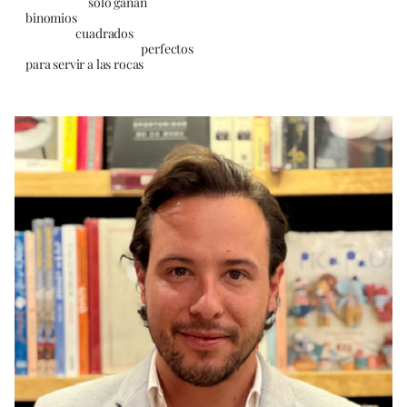
solo ganan
binomios
cuadrados
perfectos
para servir a las rocas