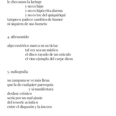
le checamos la laringe
y no es hipo
y no es hipócrita alarma
y no es toc del quiquiriquí
tampoco padece cambios de humor
ni siquiera de uso horario
4. ultrasonido
algo esotérico marca en su tictac
tal vez sea un místico
el disco rayado de un oráculo
el vino ejemplo del carpe diem
5. radiografía
su campana se ve más llena
que la de cualquier parroquia
y si manifestara
desfase crónico
sería por un mal ajuste
del resorte acústico
entre el diapasón y la áncora