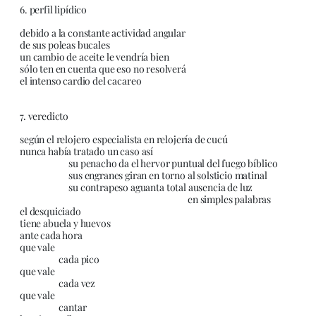
6. perfil lipídico
debido a la constante actividad angular
de sus poleas bucales
un cambio de aceite le vendría bien
sólo ten en cuenta que eso no resolverá
el intenso cardio del cacareo
7. veredicto
según el relojero especialista en relojería de cucú
nunca había tratado un caso así
su penacho da el hervor puntual del fuego bíblico
sus engranes giran en torno al solsticio matinal
su contrapeso aguanta total ausencia de luz
en simples palabras
el desquiciado
tiene abuela y huevos
ante cada hora
que vale
cada pico
que vale
cada vez
que vale
cantar