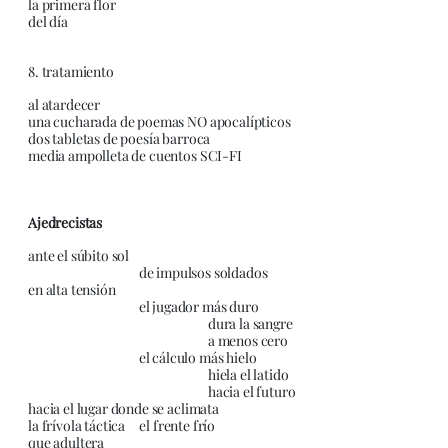
la primera flor
del día
8. tratamiento
al atardecer
una cucharada de poemas NO apocalípticos
dos tabletas de poesía barroca
media ampolleta de cuentos SCI-FI
Ajedrecistas
ante el súbito sol
de impulsos soldados
en alta tensión
el jugador más duro
dura la sangre
a menos cero
el cálculo más hielo
hiela el latido
hacia el futuro
hacia el lugar donde se aclimata
la frívola táctica el frente frío
que adultera