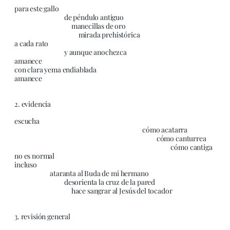
para este gallo
de péndulo antiguo
manecillas de oro
mirada prehistórica
a cada rato
y aunque anochezca
amanece
con clara yema endiablada
amanece
2. evidencia
escucha
cómo acatarra
cómo canturrea
cómo cantiga
no es normal
incluso
ataranta al Buda de mi hermano
desorienta la cruz de la pared
hace sangrar al Jesús del tocador
3. revisión general