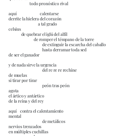
todo pronóstico rival
aquí calentarse
derrite la hielera del corazón
a tal grado
celsius
de quebrar el iglú del alfil
de romper el témpano de la torre
de extinguir la escarcha del caballo
hasta derramar toda sed
de ser el ganador
y de nada sirve la urgencia
del re re re rechine
de muelas
si tirar por tirar
peón tras peón
agota
el ártico y antártico
de la reina y del rey
aquí contra el calentamiento
mental
de metálicos
nervios trenzados
en múltiples cuchillas