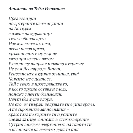
Апология
на
Теб
и
Ренесанса
През тези дни
по артериите на тези улици
на Потсдам
с имена на художници
тече любовна кръв.
Изследвам тялото ти,
всеки негов орган,
кръвоносните му съдове,
като прилежен анатом.
Едва ли ще направя някакво откритие.
Не съм Леонардо да Винчи.
Ренесансът е отдавна отминал, уви!
Човекът не е ценност.
Той е точка в пространството,
в което трудно оставя и следа,
понеже е почти безименен.
Почти без душа е дори.
Но ето, аз твърдя, че душата ти е универсум.
А по скромните ми познания –
красотата на гърдите ти и устните
следва да бъде записана в стихотворение.
Сутрин виждам очертанията на тялото ти
в извивките на леглото, докато пия