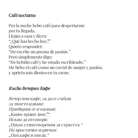
Café nocturno
Por la noche bebo café para despertarme
por tu llegada.
Llegas a casa y dices:
“¿Qué has hecho hoy?”
Quiero responder:
“He escrito un poema de pasión.”
Pero simplemente digo:
“He bebido café y he estado escribiendo.”
Me bebo el café como un coctel de sangre y pasión,
y aprieto mis dientes en tu carne.
Къcho Вечерно Кафе
Вечер пия кафе, за да се събудя
за твоето идване.
Прибираш се и казваш:
„Какво прави днес?“.
Искам да отговоря:
„Писах стихотворения за страстта.“
Но простичко изричам:
„Пих кафе и писах.“