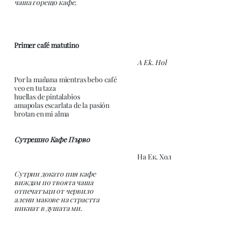
чаша горещо кафе.
Primer café matutino
A Ek. Hol
Por la mañana mientras bebo café
veo en tu taza
huellas de pintalabios
amapolas escarlata de la pasión
brotan en mi alma
Сутрешно Кафе Първо
На Ек. Хол
Сутрин докато пия кафе
виждам по твоята чаша
отпечатъци от червило
алени макове на страстта
никнат в душата ми.