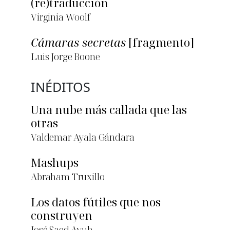
(re)traducción
Virginia Woolf
Cámaras secretas
[fragmento]
Luis Jorge Boone
INÉDITOS
Una nube más callada que las
otras
Valdemar Ayala Gándara
Mashups
Abraham Truxillo
Los datos fútiles que nos
construyen
José Saed Ayub