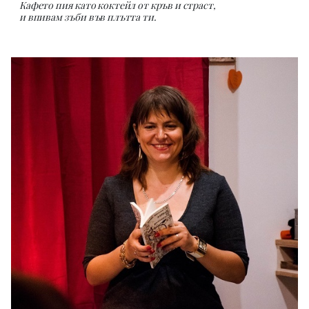
Кафето пия като коктейл от кръв и страст,
и впивам зъби във плътта ти.