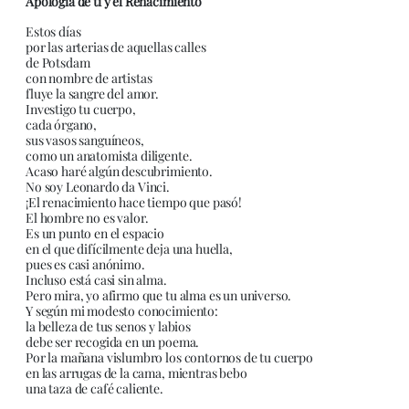
Apología de ti y el Renacimiento
Estos días
por las arterias de aquellas calles
de Potsdam
con nombre de artistas
fluye la sangre del amor.
Investigo tu cuerpo,
cada órgano,
sus vasos sanguíneos,
como un anatomista diligente.
Acaso haré algún descubrimiento.
No soy Leonardo da Vinci.
¡El renacimiento hace tiempo que pasó!
El hombre no es valor.
Es un punto en el espacio
en el que difícilmente deja una huella,
pues es casi anónimo.
Incluso está casi sin alma.
Pero mira, yo afirmo que tu alma es un universo.
Y según mi modesto conocimiento:
la belleza de tus senos y labios
debe ser recogida en un poema.
Por la mañana vislumbro los contornos de tu cuerpo
en las arrugas de la cama, mientras bebo
una taza de café caliente.