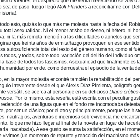
 mismo Viernes, el desprecio que me venía mereciendo se volvió 
ho sea de paso, luego llegó
Moll Flanders
a reconciliarme con De
istoria).
 todo esto, quizás lo que más me molesta hasta la fecha del Rob
 total asexualidad. Ni el menor atisbo de deseo, ni hétero, ni ho
a, ni la más remota mención a las dificultades o aprietos que ser
ginar que treinta años de ermitañazgo provoquen en ese sentido
esa autosuficiencia total del resto del género humano, como si f
s todos, y todas, sobre todo: variación del delirio del individuo 
 la base de todos los fascismos. Asexualidad que finalmente es t
inhumanidad por ende, como demuestra el episodio de la venta de
, en la mayor molestia encontré también la rehabilitación del pe
ngulo irreverente desde el que Alexis Díaz Pimienta, polígrafo ge
te versátil, se acerca al personaje en su delicioso
Diario erótico
rusoe
. Por lo mismo, esta reseña está escrita con el peculiar gus
a redención de una figura que en el fondo me incomodaba detestar
te, por ser un clásico; por el otro y principalmente, porque las his
s, naufragios, aventuras e ingeniosa sobrevivencia me encantan
o, lo que me hizo llegar al final de la novela en lugar de hacerle
rla inacabada). A ese gusto se suma la satisfacción, en el mom
ue vivimos (un momento de repunte y reacción del machismo má