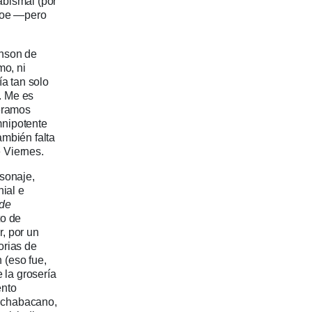
abismal (por
foe —pero
inson de
mo, ni
ía tan solo
. Me es
uéramos
omnipotente
ambién falta
 Viernes.
rsonaje,
nial e
 de
to de
, por un
torias de
 (eso fue,
 la grosería
ento
s chabacano,