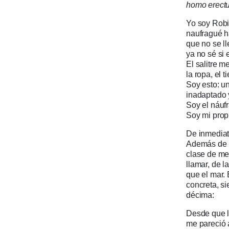
homo erect
Yo soy Rob
naufragué h
que no se l
ya no sé si 
El salitre m
la ropa, el 
Soy esto: un
inadaptado 
Soy el náufr
Soy mi prop
De inmediato
Además de lo
clase de men
llamar, de l
que el mar.
concreta, s
décima:
Desde que l
me pareció 