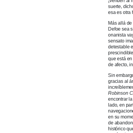
¡vender! al
suerte, dic
esa es otra h
Más allá de
Defoe sea su
onanista vay
sensato ima
detestable 
prescindible
que está en
de afecto, 
Sin embargo
gracias al á
increíblemen
Robinson C
encontrar l
lado, en par
navegacione
en su moment
de abandona
histórico q