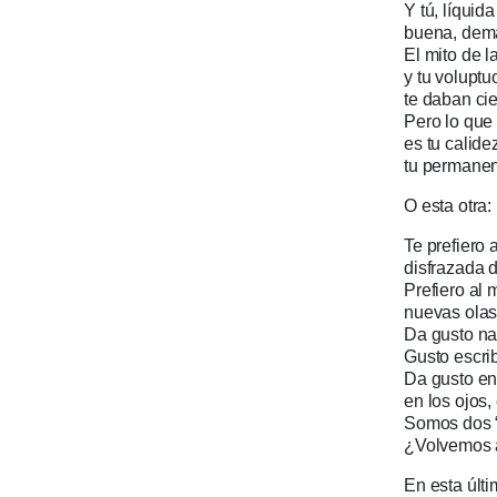
Y tú, líquid
buena, dem
El mito de l
y tu volupt
te daban cie
Pero lo qu
es tu calide
tu permane
O esta otra:
Te prefiero a
disfrazada 
Prefiero al 
nuevas olas
Da gusto na
Gusto escrib
Da gusto en 
en los ojos,
Somos dos “
¿Volvemos a
En esta últ