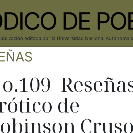
ublicación editada por la Universidad Nacional Autónoma 
EÑAS
o.109_Reseñas
rótico de
obinson Crus