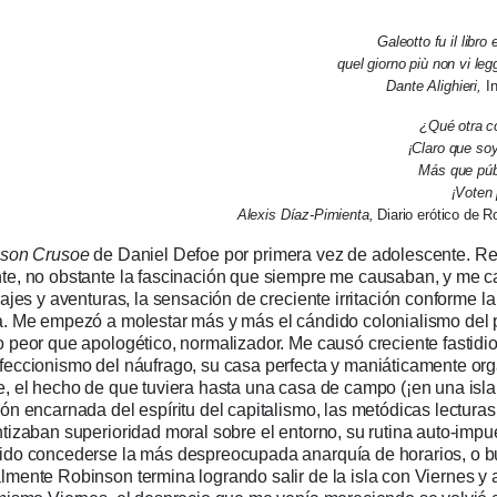
Galeotto fu il libro 
quel giorno più non vi l
Dante Alighieri,
I
¿Qué otra c
¡Claro que soy
Más que públ
¡Voten 
Alexis Díaz-Pimienta,
Diario erótico de 
nson Crusoe
de Daniel Defoe por primera vez de adolescente. R
te, no obstante la fascinación que siempre me causaban, y me c
iajes y aventuras, la sensación de creciente irritación conforme l
a. Me empezó a molestar más y más el cándido colonialismo del 
 peor que apologético, normalizador. Me causó creciente fastidio
feccionismo del náufrago, su casa perfecta y maniáticamente or
, el hecho de que tuviera hasta una casa de campo (¡en una isla 
ón encarnada del espíritu del capitalismo, las metódicas lecturas 
ntizaban superioridad moral sobre el entorno, su rutina auto-imp
ido concederse la más despreocupada anarquía de horarios, o bu
lmente Robinson termina logrando salir de la isla con Viernes y