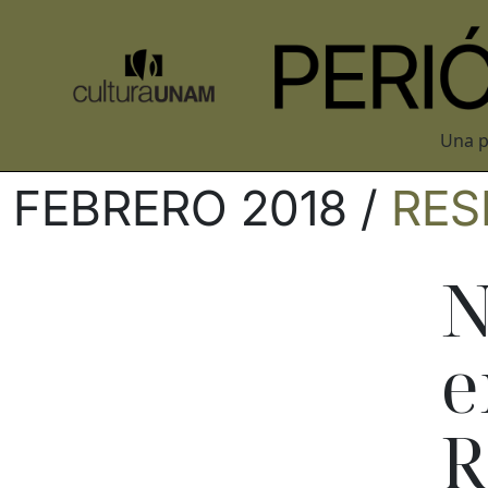
Una p
FEBRERO 2018 /
RES
N
e
R