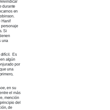
reivindicar
e durante
focarnos en
Robinson.
 Hanif
n personaje
s. Si
tienen
s una
difícil. Es
r en algún
conjurado por
 que una
primero,
soe, en su
entre el más
pre, mención
principio del
ción, de