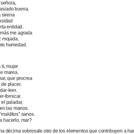
a señora,
asiado buena.
a sirena
uosidad
rta entidad.
e más me agrada
z mojada,
nte humedad.
 ti, mujer
de marea.
mar, que procrea
 de placer.
dar-leer.
ir-fornicar.
el paladar,
 en las manos.
malditos” sanos.
 hacerlo, mar?
ima décima sobresale otro de los elementos que contribuyen a ha