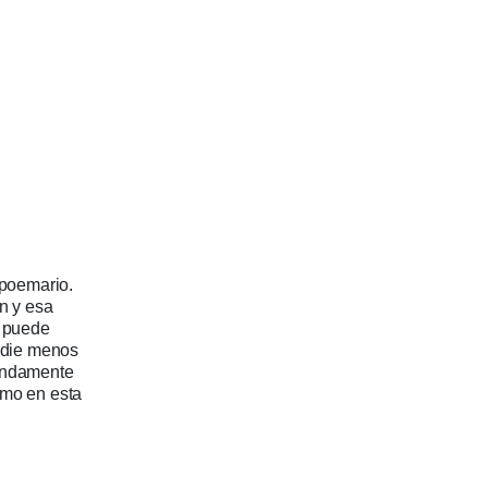
 poemario.
ón y esa
e puede
nadie menos
mendamente
omo en esta