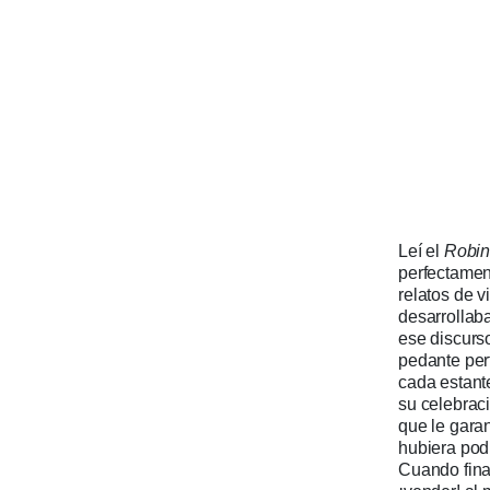
Leí el
Robi
perfectamen
relatos de v
desarrollab
ese discurso
pedante per
cada estante
su celebraci
que le gara
hubiera pod
Cuando fina