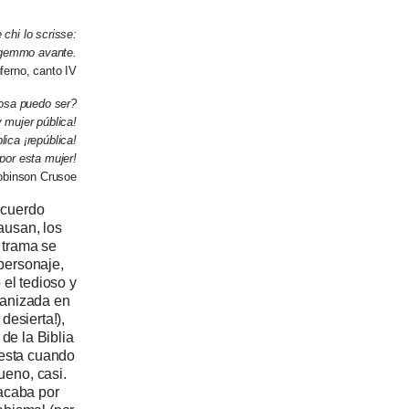
e chi lo scrisse:
eggemmo avante.
nferno, canto IV
osa puedo ser?
 mujer pública!
ica ¡república!
por esta mujer!
Robinson Crusoe
ecuerdo
ausan, los
a trama se
personaje,
 el tedioso y
ganizada en
desierta!),
de la Biblia
uesta cuando
eno, casi.
 acaba por