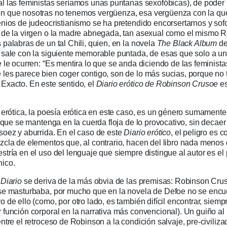
l las feministas seríamos unas puritanas sexofóbicas), de poder 
n que nosotras no tenemos vergüenza, esa vergüenza con la qu
lenios de judeocristianismo se ha pretendido encorsertarnos y so
o de la virgen o la madre abnegada, tan asexual como el mismo 
 palabras de un tal Chili, quien, en la novela
The Black Album
de
e sale con la siguiente memorable puntada, de esas que solo a u
e le ocurren: “Es mentira lo que se anda diciendo de las feminista
 les parece bien coger contigo, son de lo más sucias, porque no 
 Exacto. En este sentido, el
Diario erótico de Robinson Crusoe
e
a erótica, la poesía erótica en este caso, es un género sumamente 
ar que se mantenga en la cuerda floja de lo provocativo, sin decae
soez y aburrida. En el caso de este
Diario erótico
, el peligro es 
ezcla de elementos que, al contrario, hacen del libro nada menos
stría en el uso del lenguaje que siempre distingue al autor es el 
nico.
l
Diario
se deriva de la más obvia de las premisas: Robinson Cru
 se masturbaba, por mucho que en la novela de Defoe no se encu
o de ello (como, por otro lado, es también difícil encontrar, siem
 función corporal en la narrativa más convencional). Un guiño al 
entre el retroceso de Robinson a la condición salvaje, pre-civiliza