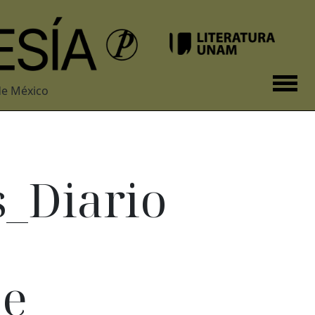
de México
_Diario
oe