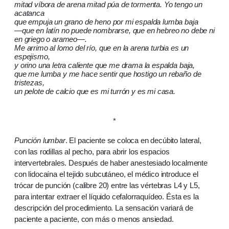
mitad víbora de arena mitad púa de tormenta. Yo tengo un
acatanca
que empuja un grano de heno por mi espalda lumba baja
—que en latín no puede nombrarse, que en hebreo no debe ni
en griego o arameo—.
Me arrimo al lomo del río, que en la arena turbia es un
espejismo,
y orino una letra caliente que me drama la espalda baja,
que me lumba y me hace sentir que hostigo un rebaño de
tristezas,
un pelote de calcio que es mi turrón y es mi casa.
*
Punción lumbar
. El paciente se coloca en decúbito lateral,
con las rodillas al pecho, para abrir los espacios
intervertebrales. Después de haber anestesiado localmente
con lidocaína el tejido subcutáneo, el médico introduce el
trócar de punción (calibre 20) entre las vértebras L4 y L5,
para intentar extraer el líquido cefalorraquídeo. Ésta es la
descripción del procedimiento. La sensación variará de
paciente a paciente, con más o menos ansiedad.