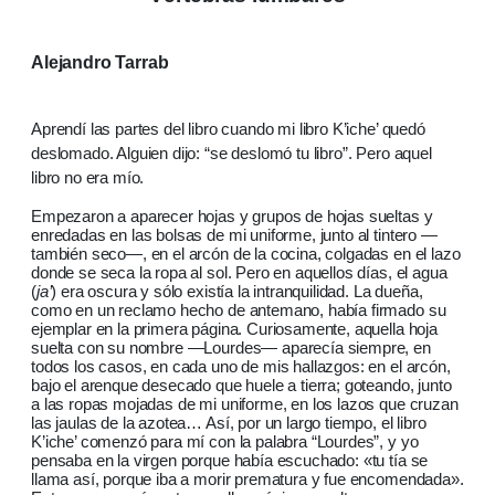
Alejandro Tarrab
Aprendí las partes del libro cuando mi libro K’iche’ quedó
deslomado. Alguien dijo: “se deslomó tu libro”. Pero aquel
libro no era mío.
Empezaron a aparecer hojas y grupos de hojas sueltas y
enredadas en las bolsas de mi uniforme, junto al tintero —
también seco—, en el arcón de la cocina, colgadas en el lazo
donde se seca la ropa al sol. Pero en aquellos días, el agua
(
ja’
) era oscura y sólo existía la intranquilidad. La dueña,
como en un reclamo hecho de antemano, había firmado su
ejemplar en la primera página. Curiosamente, aquella hoja
suelta con su nombre —Lourdes— aparecía siempre, en
todos los casos, en cada uno de mis hallazgos: en el arcón,
bajo el arenque desecado que huele a tierra; goteando, junto
a las ropas mojadas de mi uniforme, en los lazos que cruzan
las jaulas de la azotea… Así, por un largo tiempo, el libro
K’iche’ comenzó para mí con la palabra “Lourdes”, y yo
pensaba en la virgen porque había escuchado: «tu tía se
llama así, porque iba a morir prematura y fue encomendada».