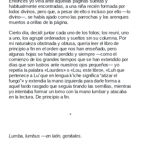
Entonces yo veía ante aquellas páginas sueltas y
habitualmente encontradas, a una niña recién formada por
lodos divinos, pero que, a pesar de ello o incluso por ello —lo
divino—, se había ajado como las parrochas y los arenques
muertos a orillas de la página.
Cierto día, decidí juntar cada uno de los folios; los reuní, uno
a uno, los agrupé ordenados y sueltos sin su columna. Por
mi naturaleza obstinada y obtusa, quería leer el libro de
principio a fin en el orden que nos han enseñado, pero
algunas hojas se habían perdido y siempre —como el
comienzo de los grandes tiempos que se han extendido por
días que son lustros ante nuestros ojos pequeños— yo
repetía la palabra «Lourdes» o «Lou, este libro», «Luh que
pertenece a Lu’ que en lengua k’iche significa “atizar el
fuego”» y extendía la mano izquierda para darle forma a
aquel fardo rasgado que seguía tirando las semillas, mientras
yo intentaba formar un lomo con la mano lumbar y atacaba
en la lectura. De principio a fin.
*
Lumba, lumbus —en latín, genitales.