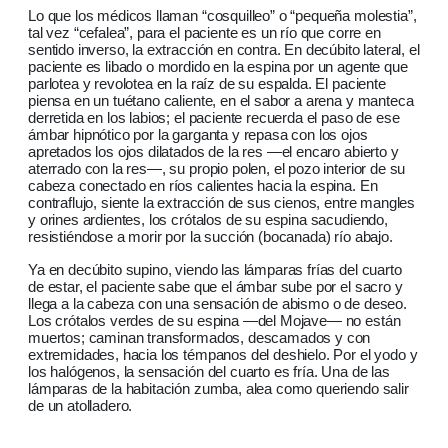
Lo que los médicos llaman “cosquilleo” o “pequeña molestia”,
tal vez “cefalea”, para el paciente es un río que corre en
sentido inverso, la extracción en contra. En decúbito lateral, el
paciente es libado o mordido en la espina por un agente que
parlotea y revolotea en la raíz de su espalda. El paciente
piensa en un tuétano caliente, en el sabor a arena y manteca
derretida en los labios; el paciente recuerda el paso de ese
ámbar hipnótico por la garganta y repasa con los ojos
apretados los ojos dilatados de la res —el encaro abierto y
aterrado con la res—, su propio polen, el pozo interior de su
cabeza conectado en ríos calientes hacia la espina. En
contraflujo, siente la extracción de sus cienos, entre mangles
y orines ardientes, los crótalos de su espina sacudiendo,
resistiéndose a morir por la succión (bocanada) río abajo.
Ya en decúbito supino, viendo las lámparas frías del cuarto
de estar, el paciente sabe que el ámbar sube por el sacro y
llega a la cabeza con una sensación de abismo o de deseo.
Los crótalos verdes de su espina —del Mojave— no están
muertos; caminan transformados, descamados y con
extremidades, hacia los témpanos del deshielo. Por el yodo y
los halógenos, la sensación del cuarto es fría. Una de las
lámparas de la habitación zumba, alea como queriendo salir
de un atolladero.