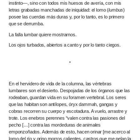
instinto—, sino con todos mis huesos de avería, con mis
letras grabadas manchadas de iniquidad: el lomo (
lumbus
)
posee las cuerdas más duras y, por lo tanto, es lo primero
que se derrumba.
La falla lumbar quiere mostrarnos.
Los ojos turbados, abiertos a canto y por lo tanto ciegos.
*
En el hervidero de vida de la columna, las vértebras
lumbares son el desierto. Despojadas de los órganos que las
rodeaban, guardan vida en su foramen vertebral. Los seres
que las habitan son antílopes, óryx dammah, gangas y
cobras recorren su cuerpo y escotadura. A vuelo, arrastre y
trote. Los enebros perennes “valen contra las pasiones del
pecho […] contra las mordeduras de animales
emponzoñados. Además de esto, hacen orinar [me acerco al
lomo del río y orino morros calientes, castros que me pelan la