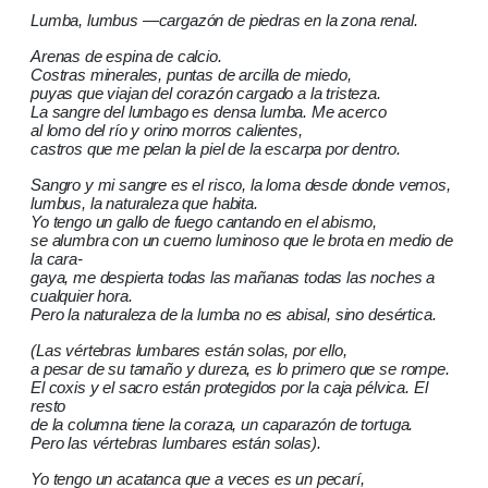
Lumba, lumbus —cargazón de piedras en la zona renal.
Arenas de espina de calcio.
Costras minerales, puntas de arcilla de miedo,
puyas que viajan del corazón cargado a la tristeza.
La sangre del lumbago es densa lumba. Me acerco
al lomo del río y orino morros calientes,
castros que me pelan la piel de la escarpa por dentro.
Sangro y mi sangre es el risco, la loma desde donde vemos,
lumbus, la naturaleza que habita.
Yo tengo un gallo de fuego cantando en el abismo,
se alumbra con un cuerno luminoso que le brota en medio de
la cara-
gaya, me despierta todas las mañanas todas las noches a
cualquier hora.
Pero la naturaleza de la lumba no es abisal, sino desértica.
(Las vértebras lumbares están solas, por ello,
a pesar de su tamaño y dureza, es lo primero que se rompe.
El coxis y el sacro están protegidos por la caja pélvica. El
resto
de la columna tiene la coraza, un caparazón de tortuga.
Pero las vértebras lumbares están solas).
Yo tengo un acatanca que a veces es un pecarí,