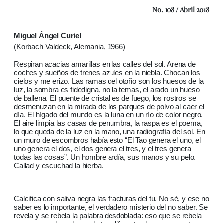
No. 108 / Abril 2018
Miguel Ángel Curiel
(Korbach Valdeck, Alemania, 1966)
Respiran acacias amarillas en las calles del sol. Arena de
coches y sueños de trenes azules en la niebla. Chocan los
cielos y me erizo. Las ramas del otoño son los huesos de la
luz, la sombra es fidedigna, no la temas, el arado un hueso
de ballena. El puente de cristal es de fuego, los rostros se
desmenuzan en la mirada de los parques de polvo al caer el
día. El hígado del mundo es la luna en un río de color negro.
El aire limpia las casas de penumbra, la raspa es el poema,
lo que queda de la luz en la mano, una radiografía del sol. En
un muro de escombros había esto “El Tao genera el uno, el
uno genera el dos, el dos genera el tres, y el tres genera
todas las cosas”. Un hombre ardía, sus manos y su pelo.
Callad y escuchad la hierba.
Calcifica con saliva negra las fracturas del tu. No sé, y ese no
saber es lo importante, el verdadero misterio del no saber. Se
revela y se rebela la palabra desdoblada: eso que se rebela