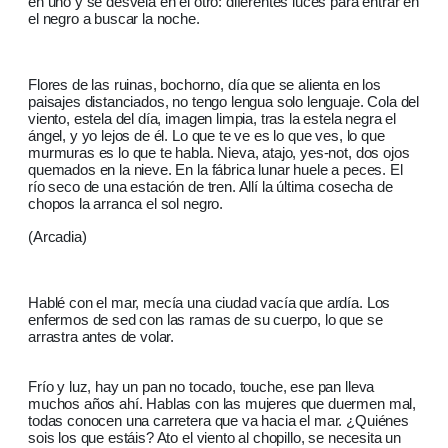
en uno y se desvela en el otro: diferentes luces para entrar en
el negro a buscar la noche.
Flores de las ruinas, bochorno, día que se alienta en los
paisajes distanciados, no tengo lengua solo lenguaje. Cola del
viento, estela del día, imagen limpia, tras la estela negra el
ángel, y yo lejos de él. Lo que te ve es lo que ves, lo que
murmuras es lo que te habla. Nieva, atajo, yes-not, dos ojos
quemados en la nieve. En la fábrica lunar huele a peces. El
río seco de una estación de tren. Allí la última cosecha de
chopos la arranca el sol negro.
(Arcadia)
Hablé con el mar, mecía una ciudad vacía que ardía. Los
enfermos de sed con las ramas de su cuerpo, lo que se
arrastra antes de volar.
Frío y luz, hay un pan no tocado, touche, ese pan lleva
muchos años ahí. Hablas con las mujeres que duermen mal,
todas conocen una carretera que va hacia el mar. ¿Quiénes
sois los que estáis? Ato el viento al chopillo, se necesita un