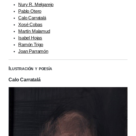
Nury R. Melgarejo
Pablo Otero
Calo Carratalá
Xosé Cobas
Martín Malamud
Isabel Hojas
Ramón Trigo
Joan Parramón
Ilustración y poesía
Calo Carratalá