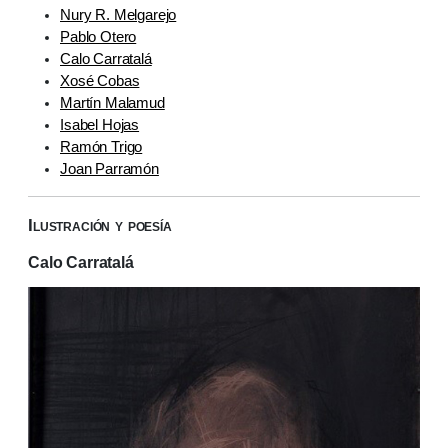
Nury R. Melgarejo
Pablo Otero
Calo Carratalá
Xosé Cobas
Martín Malamud
Isabel Hojas
Ramón Trigo
Joan Parramón
Ilustración y poesía
Calo Carratalá