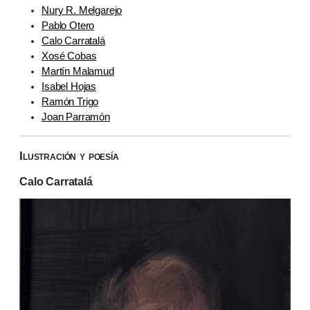
Nury R. Melgarejo
Pablo Otero
Calo Carratalá
Xosé Cobas
Martín Malamud
Isabel Hojas
Ramón Trigo
Joan Parramón
Ilustración y poesía
Calo Carratalá