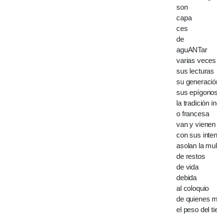
son
capa
ces
de
aguANTar
varias veces
sus lecturas
su generació
sus epígono
la tradición i
o francesa
van y vienen 
con sus inten
asolan la mul
de restos
de vida
debida
al coloquio
de quienes mi
el peso del t