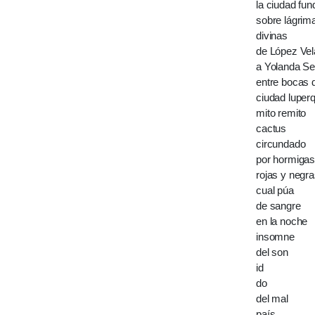
la ciudad fu
sobre lágrim
divinas
de López Vel
a Yolanda S
entre bocas 
ciudad luper
mito remito
cactus
circundado
por hormiga
rojas y negr
cual púa
de sangre
en la noche
insomne
del son
id
do
del mal
país