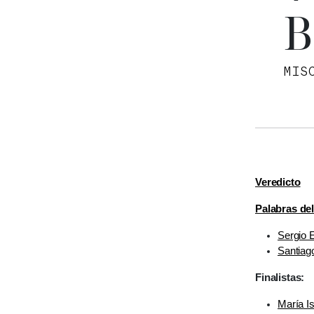
B
MIS
Veredicto
Palabras del
Sergio 
Santiag
Finalistas:
María I