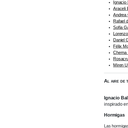
Ignacio 
Araceli
Andrea
Rafael d
Sofía G
Lorenz
Daniel 
Félix M
Chema 
Rosacru
Miren U
Al aire de 
Ignacio Bal
inspirado e
Hormigas
Las hormiga