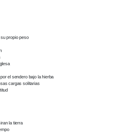
 su propio peso
n
s
nglesa
por el sendero bajo la hierba
sas cargas solitarias
titud
ran la tierra
iempo