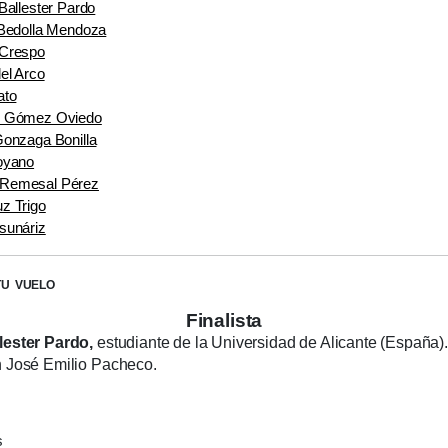
Ballester Pardo
 Bedolla Mendoza
 Crespo
el Arco
ato
o Gómez Oviedo
Gonzaga Bonilla
oyano
Remesal Pérez
z Trigo
sunáriz
tu vuelo
Finalista
lester Pardo,
estudiante de la Universidad de Alicante (España
n José Emilio Pacheco.
s