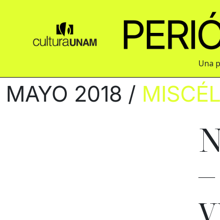
Una p
MAYO 2018 /
MISCÉ
N
–
v