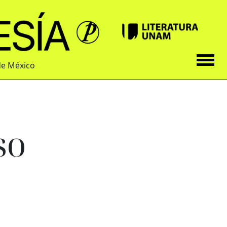
de México
so