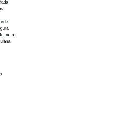
ndada
as
arde
egura
de metro
quiana
s
as