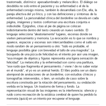
trastornado,
distímico
: apesadumbrado y melancólico. El diálogo se
desdobla no solo entre el paciente y su enfermedad o el de la
enfermedad consigo misma, también lo desarrollará con Ele, ella, la
pareja afectiva del yo lírico, y con las definiciones y síntomas de la
enfermedad. La personalidad clínica del
borderline
se devela en cada
página, imágenes y textos conforman una escritura conjunta e
indisoluble. Epígrafes, citas al pie de página se colocan
indistintamente dentro del texto creando un nuevo sentido. El
lenguaje selecciona “aleatoriamente” lugares, escenas donde se
vierten pensamiento y memoria. La evocación es lo que se nombra y
aparece, espacios y escenas son intercambiables como el salto en
modo
random
de un pensamiento a otro: “todo es probable, el
lenguaje posibilita girar con brevedad el tallo de una magnolia”. La
búsqueda de una pizca de felicidad es el intento por asir una imagen,
“esa imagen de objetos y figuras representa una ligera sensación de
felicidad”. La melancolía y la enfermedad son como una partitura,
“ese ruido que fragmenta el pensamiento. / viene / de no saber estar
en el mundo”, el yo es un animal herido. El libro podría ser un diario
atemporal de anotaciones de un
borderline
, con estudios clínicos y
tomografías intervenidos, o bien, un estudio de caso sobre la
escritura construida por la rotación del pensamiento, su ondulación
vertida en la lengua. Un trastorno de forma y fondo. La
representación visual de las imágenes es la interferencia: silencio y
ruido como recreación de la estática cerebral de quien ha perdido la
memoria (quizá) en un intento por recuperar el lenguaje.