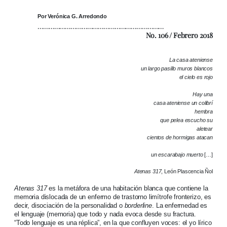
Por Verónica G. Arredondo
……………………………………………………………
No. 106 / Febrero 2018
La casa ateniense
un largo pasillo muros blancos
el cielo es rojo
Hay una
casa ateniense un colibrí
hembra
que pelea escucho su
aletear
cientos de hormigas atacan
un escarabajo muerto
[…]
Atenas 317
, León Plascencia Ñol
Atenas 317
es la metáfora de una habitación blanca que contiene la
memoria dislocada de un enfermo de trastorno limítrofe fronterizo, es
decir, disociación de la personalidad o
borderline
. La enfermedad es
el lenguaje (memoria) que todo y nada evoca desde su fractura.
“Todo lenguaje es una réplica”, en la que confluyen voces: el yo lírico