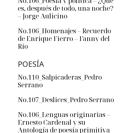
No.106_Poesía y política – ¿Qué
es, después de todo, una noche?
– Jorge Aulicino
No.106_Homenajes – Recuerdo
de Enrique Fierro – Fanny del
Río
POESÍA
No.110_Salpicaderas_Pedro
Serrano
No.107_Deslices_Pedro Serrano
No.106_Lenguas originarias –
Ernesto Cardenal y su
Antología de poesía primitiva